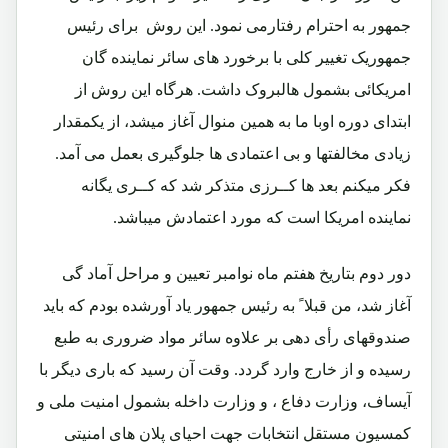
جمهور به احترام رفتارمی نمود. این روش برای رئیس
جمهوریک تغییر کلی با برخورد های سائر نماینده گان
امریکائی بشمول هالبروک داشت. هرگاه این روش از
ابتدای دوره اوبا ما به همین منوال آغاز میشد، از یکمقدار
زیادی مخالفتها و بی اعتمادی ها جلوگیری بعمل می آمد.
فکر میکنم بعد ها کــرزی متذکر شد که کــری یگانه
نماینده امریکا است که مورد اعتمادش میباشد.
دور دوم بتاریخ هفتم ماه نوامبر تعیین و مراحل آماد گی
آغاز شد، من قبلا ً به رئیس جمهور یاد آورشده بودم که باید
صندوقهای رأی دهی بر علاوه سائر مواد ضروری به طبع
رسیده و از خارج وارد گردد. وقت آن رسید که باری دیگر با
آیساف، وزارت دفاع ، و وزارت داخله بشمول امنیت ملی و
کمسیون مستقل انتخابات جهت احیای پلان های امنیتی