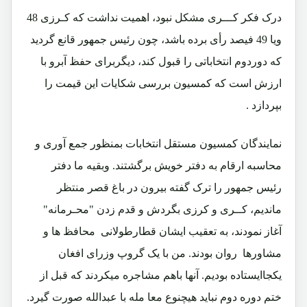
درک فکر کـــری مشکل نبود، اهمیت نداشت که کـرزی
48
ویا
49
فیصد رأی برده باشد، چون رئیس جمهور قانع گردید
که دوردوم انتخاباتی را قبول کند، دیگربرای حفظ آبرو با
ارزش است که کمسیون بررسی شکایات این قیمت را
بپردازد .
نمایندگان کمسیون مستقل انتخابات بمنظور جمع آوری و
محاسبه ارقام به دفتر خویش برگشتند. وبقیه ما دفتر
رئیس جمهور را ترک گفته بیرون در باغ قصر منتظر
ماندیم، کــری و کرزی بگردش و قدم زدن "محـرمانه"
آغاز نمودند، به تعقیب ایشان قطارطولانی محافظ ها و
مشاورها روان بودند. من با یک گروپ وزرای افغان
یکجاایستاده بودیم. آنها باهم مشاجره میکردند که قبل از
ختم دوره دوم نباید هیچنوع معا مله با عبدالله صورت گیرد.