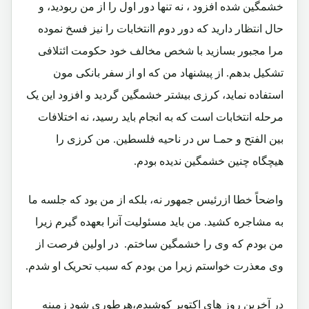
خشمگین شده افزود ، نه تنها دور اول را از من ربودید، و
حال انتظار دارید که دور دوم اانتخابات را نیز فسخ نموده
مرا مجبور بسازید با شخص مخالف خود حکومت ائتلافی
تشکیل بدهم. از پیشنهاد من که او از سفر بانکی مون
استفاده نماید، کرزی بیشتر خشمگین گردید و افزود این یک
مرحله انتخابات است که به انجام باید رسید، نه اختلافات
بین الفتح و حمـا س در ناحیه فلسطین. من کرزی را
هیچگاه چنین خشمگین ندیده بودم.
واضحاً خطا ازرئیس جمهور نه، بلکه از من بود که جلسه ما
به مشاجره کشید. من باید مسئولیت آنرا بعهده گیرم زیرا
من بودم که وی را خشمگین ساختم. در اولین فرصت از
وی معذرت خواستم زیرا من بودم که سبب تحریک او شدم.
در آخرین روز های اکتوبر کوشیدم،هرطوری شود زمینه