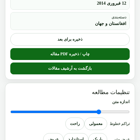
12 فبروری 2014
دسته‌بندی
افغانستان و جهان
ذخیره برای بعد
چاپ / ذخیره PDF مقاله
بازگشت به آرشیف مقالات
تنظیمات مطالعه
اندازه متن
معمولی
راحت
تراکم خطوط
باریک
استاندارد
عریض
عرض متن