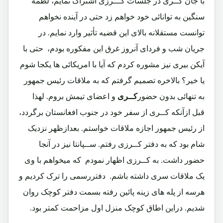
با جان کــری در جلسات کـــرزی اشتراک نمایم، لطمۀ
سنگین به توانائی خود خواهم زد حتی در آینده نخواهم
توانست مستقلانه بالای این قضیه تأثیر وارد نمایم. در
جریان شب و فردای آنروز غرق این مفکوره بودم، حتی با
آیکن بیری
نیز مشوره کردم که آیا با امریکائی ها یکجا شوم
یا خیر؟ بالاخره تصمیم گرفتم که به ملاقات رئیس جمهور
به تنهائی بدون حضور
کــری
و اعضای تیمش بروم. لهذا
قبل ازآنکه کــری
از سفر خود در جنوب افغانستان برگردد،
از رئیس جمهور اجازه ملاقات خواستم. بعدازظهر نزدیک
شام بود که به دفتر کــرزی رفتم. ســپانتا نیز در آنجا
حضور داشت. به کــرزی اظهار نمودم که میخواهم با وی
یک ملاقات سری داشته باشم. دفتررسمی را ترک کردیم و
هرسه از پله های زینه پائین رفته بسمت دفتر کوچک روان
شدیم. دراین اطاق کوچک منزل اول مزاحمت کمتر بود.