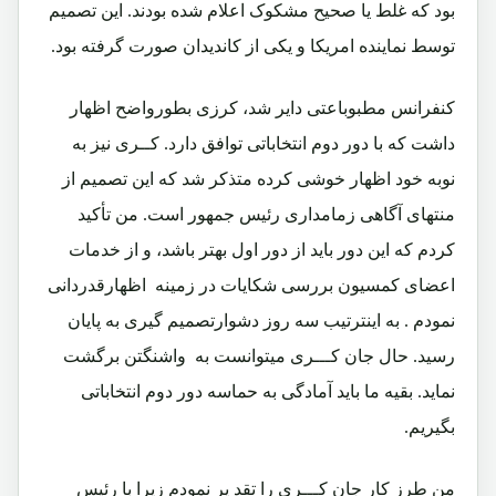
بود که غلط یا صحیح مشکوک اعلام شده بودند. این تصمیم
توسط نماینده امریکا و یکی از کاندیدان صورت گرفته بود.
کنفرانس مطبوباعتی دایر شد، کرزی بطورواضح اظهار
داشت که با دور دوم انتخاباتی توافق دارد. کــری نیز به
نوبه خود اظهار خوشی کرده متذکر شد که این تصمیم از
منتهای آگاهی زمامداری رئیس جمهور است. من تأکید
کردم که این دور باید از دور اول بهتر باشد، و از خدمات
اعضای کمسیون بررسی شکایات
در زمینه اظهارقدردانی
نمودم . به اینترتیب سه روز دشوارتصمیم گیری به پایان
رسید. حال جان کـــری میتوانست به واشنگتن برگشت
نماید. بقیه ما باید آمادگی به حماسه دور دوم انتخاباتی
بگیریم.
من طرز کار جان کـــری را تقد یر نمودم زیرا با رئیس