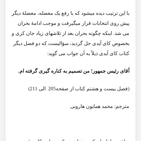
با این ترتیب دیده میشود که با رفع یک معضله، معضلۀ دیگر
پیش روی انتخابات قرار میگیرفت و موجب ادامۀ بحران
می شد. اینکه چگونه بحران بعد از تلاشهای زیاد جان کری و
بخصوص کای آیدی حل گردید، سؤالیست که دو فصل دیگر
کتاب کای آیدی ذیلاً به آن جواب می گوید:
آقای رئیس جمهور! من تصمیم به کناره گیری گرفته ام.
(فصل بیست و هشتم کتاب از صفحه205 الی 211)
مترجم: محمد همایون هارونی