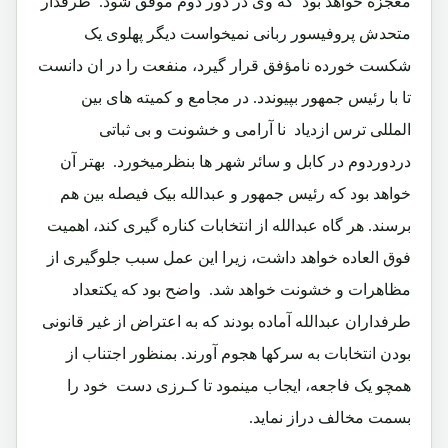
معجزه خواهد بود که وی در دور دوم موفق شود. طرفدار
متحدش پروفیسور ربانی نمیخواست دیگر پهلوی یک
شکست خورده نامؤفق قرار گیرد، منفعت را در ان دانست
تا با رئیس جمهور بپیوندد. در مجامع و کمیته های بین
المللی ترس ازدیاد نا آرامی و خشونت و بی ثباتی
دردوردوم در کابل و سائر شهر ها بنظرمیخورد. بهتر آن
خواهد بود که رئیس جمهور و عبدالله بیک فیصله بین هم
برسند. هر گاه عبدالله از انتخابات کناره گیری کند، اهمیت
فوق العاده خواهد داشت، زیرا این عمل سبب جلوگیری از
مظاهرات و خشونت خواهد شد. واضح بود که یکتعداد
طرفداران عبدالله آماده بودند که به اعتراض از غیر قانونی
بودن انتخابات به سرکها هجوم آورند. بمنظور اجتناب از
همچو یک فاجعه، ایجاب مینمود تا کـرزی دست خود را
بسمت مخالف دراز نماید.