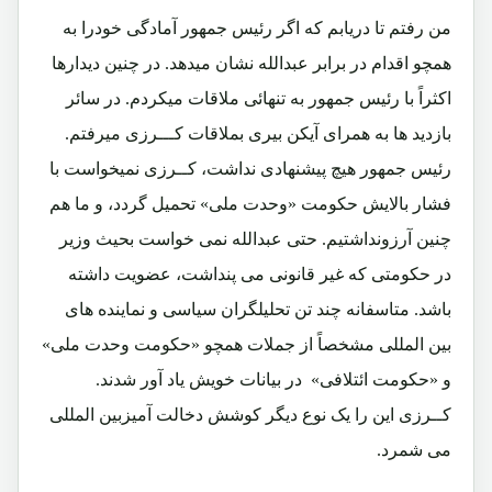
من رفتم تا دریابم که اگر رئیس جمهور آمادگی خودرا به
همچو اقدام در برابر عبدالله نشان میدهد. در چنین دیدارها
اکثراً با رئیس جمهور به تنهائی ملاقات میکردم. در سائر
بازدید ها به همرای آیکن بیری بملاقات کـــرزی میرفتم.
رئیس جمهور هیچ پیشنهادی نداشت، کــرزی نمیخواست با
فشار بالایش حکومت «وحدت ملی» تحمیل گردد، و ما هم
چنین آرزونداشتیم. حتی عبدالله نمی خواست بحیث وزیر
در حکومتی که غیر قانونی می پنداشت، عضویت داشته
باشد. متاسفانه چند تن تحلیلگران سیاسی و نماینده های
بین المللی مشخصاً از جملات همچو «حکومت وحدت ملی»
و «حکومت ائتلافی» در بیانات خویش یاد آور شدند.
کــرزی این را یک نوع دیگر کوشش دخالت آمیزبین المللی
می شمرد.