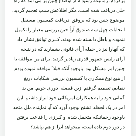
برگردم. زمانیکه رسید م از اوضاع چنین بر می آمد که راه
حلی دریافت شده است. مگر اطلاعش سبب تعجبم گردید،
موضوع چنین بود که بروفق دریافت کمسیون مستقل
انتخابات چهل سه صندوق آرأ حین بررسی معیار را تکمیل
ننموده و باطل دانسته شده بودند. کــری توافق نشان داد
که آنهارا نیز در جمله آرأی قانونی بشمارند که در نتیجه
آرای رئیس جمهور قدری زیادتر گردید. برای من موافقه با
چنین امر مشکل بود. باوجود آنکه قبلا ً موافقه نموده بودم
از هیچ نوع همکاری با کمسیون بررسی شکایات دریغ
ننمایم، تصمیم گرفتم ازین فیصله دوری جویم. من بد
گمانی خود را به همکاران امریکائی خود ابراز داشتم. این
امر در یک لحظه تشنج بوجود آورد که آیا نماینده ملل متحد
باوجود زحماتیکه متحمل شده و کـرزی را قناعت برفتن
در دور دوم داده است، میخواهد آنرا از هم بپاشد؟