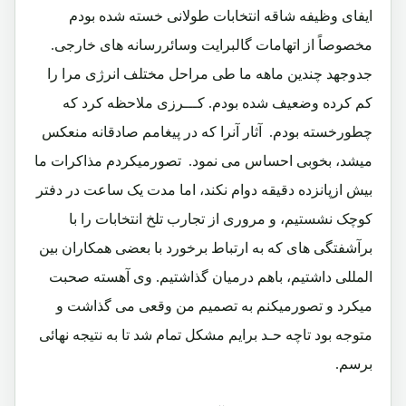
ایفای وظیفه شاقه انتخابات طولانی خسته شده بودم
مخصوصاً از اتهامات گالبرایت وسائررسانه های خارجی.
جدوجهد چندین ماهه ما طی مراحل مختلف انرژی مرا را
کم کرده وضعیف شده بودم. کـــرزی
ملاحظه کرد که
چطورخسته بودم. آثار آنرا که در پیغامم صادقانه منعکس
میشد، بخوبی احساس می نمود.
تصورمیکردم مذاکرات ما
بیش ازپانزده دقیقه دوام نکند، اما مدت یک ساعت در دفتر
کوچک نشستیم، و مروری از تجارب تلخ انتخابات را با
برآشفتگی های که به ارتباط برخورد با بعضی همکاران بین
المللی داشتیم، باهم درمیان گذاشتیم. وی آهسته صحبت
میکرد و تصورمیکنم به تصمیم من وقعی می گذاشت و
متوجه بود تاچه حـد برایم مشکل تمام شد تا به نتیجه نهائی
برسم.