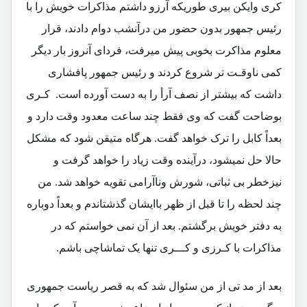
کری وایکن بیری
طوریکه آرزو داشتم مذاکرات خویش را با
رئیس جمهور بدون حضور من درآنشب دوام دادند، قرار
معلوم مذاکرت بخوبی پیش میرفت، فردای آنروز بار دیگر
کمی ناوقـت تر شروع کردند و رئیس جمهور پافشاری
داشت که بیشتر از نصف آرأ را به دست آورده است. کـری
بوضاحت گفت که وی فقط چند ساعت معدود وقت دارد و
بعداً کابل را ترک خواهد گفت. هرگاه متیقن شود که مشکل
حالا حل نمیشود، درآینده وقت زیاد را خواهد گرفت و
نیزخطر بی ثباتی، شورش وناآرامی تقویه خواهد شد. من
چند لحظه را تا قبل از ظهر باایشان گذشتاندم و بعداً دوباره
به دفتر خویش برگشتم. بعد از آن نمی خواستم که در
مذاکرات با کـرزی و کـــری تنها یک تماشاچی باشم.
بعد از مد تی از من سئوال شد که به قصر ریاست جمهوری