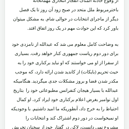
از وقوع حادثۀ المناک انفجار انتحاری مهمانخانۀ
باخترمربوط ملل متحد در صبح زود آن روز تا یک فصل
دیگر از ماجرای انتخابات در حوالی شام. به مشکل میتوان
باور کرد که این حوادث مهم در یک روز اتفاق افتد.
به وضاحت کامل معلوم می شد که عبدالله از نامزدی خود
برای دور دوم ریاست جمهوری کنار خواهد رفت. بسیاری
از سفرا از او می خواستند که او نباید برکناری خود را به
حیث تحریم (بایکات) از کاندید شدن ارائه دارد، که موجب
مکدر شدن فضا و بروز مشکلات جدی میگردید. هنگامیکه
عبدالله با بسیار هیجان کنفرانس مطبوعاتی خود را بتاریخ
اول نوامبر بغرض اعلام برکناری خود ایراد کرد، او کمال
احتیاط را به خرج داد، آنطوریکه ما امید داشتیم. با وجودیکه
او نمیخواست در دور دوم اشتراک کند و انتخابات را
مشروع نمی دانست، لاکن در گفتار خود از سخنان تخریش