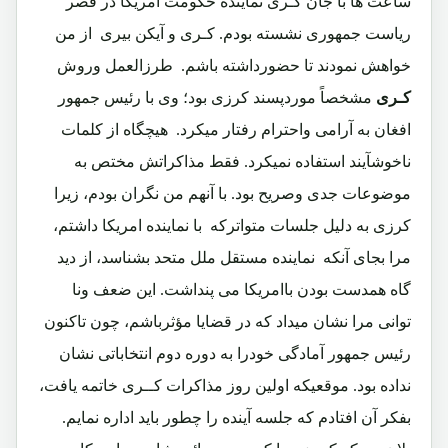
ساعت ها با
جان کـری نماینده حکومت امریکا در قصر
ریاست جمهوری نشسته بودم. کـری و آیکن بیری
از من
خواهش نمودند تا حضورداشته باشم. طرزالعمل وروش
کـری
مشخصاً موردپسند کرزی بود؛ وی با رئیس جمهور
افغان به آرامی واحترام رفتار میکرد. هیچگاه از کلمات
ناخوشآیند استفاده نمیکرد. فقط مذاکراتش مختص به
موضوعات جدی وصریح بود. با آنهم من نگران بودم، زیرا
کرزی به دلیل جلسات متواترکه با نماینده امریکا داشتم،
مرا بجای آنکه نماینده مستقل ملل متحد بشناسد، از دید
گاه همدست بودن باامریکا می پنداشت. این ضعف ونا
توانی مرا نشان میداد که در قضایا مؤثرباشم، چون تاکنون
رئیس جمهور آمادگی خودرا به دوره دوم انتخاباتی نشان
نداده بود. موقعیکه اولین روز مذاکرات کــری خاتمه یافت،
بفکر آن افتادم که جلسه آینده را چطور باید اداره نمایم.