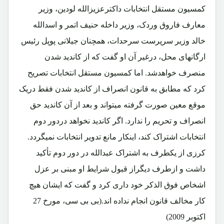
کمسیون مستقل انتخابات داکترعزیزالله لودین، وزیر
معارف فاروق وردک، وزیر داخله حنیف اتمر و اسدالله
خالد وزیر سرپرست سرحدات، همچنان جیلانی پوپل رئیس
ارگانهای محل، درغیر آن او گفت که از کاندید شدن
منصرف خواهدشد. اما کمسیون مستقل انتخابات تصریح
کرد که مطابق به قانون انصراف از کاندید شدن فقط دریک
موقع معین صورت گرفته میتواند و بعد از آن کاندید حق
انصراف و تحریم را ندارد. اگر کاندید نخواهد دردور دوم
انتخابات اشتراک کند، اینکار مانع تدویر انتخابات نمیگردد.
کرزی از یکطرف به اشتراک عبدالله در دور دوم تأکید
داشت و ازطرف دیگراز قبول شرایط او مبنی بر عزل
اشخاص فوق الذکر خود داری کرد و گفت که ایشان هیچ
کار مخالف قانون انجام نداده اند.(بی بی سی، مورخ 27
اکتوبر 2009)