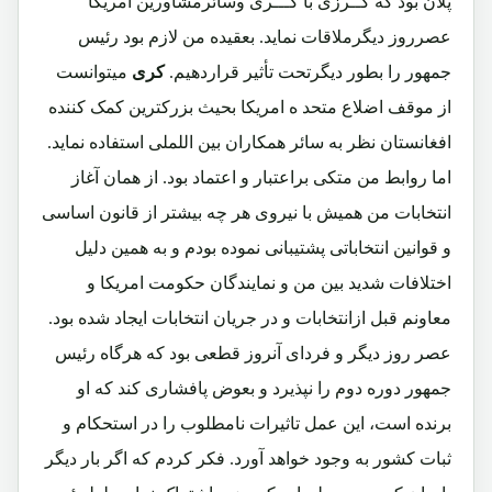
پلان بود که کــرزی با کـــری وسائرمشاورین امریکا
عصرروز دیگرملاقات نماید. بعقیده من لازم بود رئیس
جمهور را بطور دیگرتحت تأثیر قراردهیم.
کری
میتوانست
از موقف اضلاع متحد ه امریکا بحیث بزرکترین کمک کننده
افغانستان نظر به سائر همکاران بین اللملی استفاده نماید.
اما روابط من متکی براعتبار و اعتماد بود. از همان آغاز
انتخابات من همیش با نیروی هر چه بیشتر از قانون اساسی
و قوانین انتخاباتی پشتیبانی نموده بودم و به همین دلیل
اختلافات شدید بین من و نمایندگان حکومت امریکا و
معاونم قبل ازانتخابات و در جریان انتخابات ایجاد شده بود.
عصر روز دیگر و فردای آنروز قطعی بود که هرگاه رئیس
جمهور دوره دوم را نپذیرد و بعوض پافشاری کند که او
برنده است، این عمل تاثیرات نامطلوب را در استحکام و
ثبات کشور به وجود خواهد آورد. فکر کردم که اگر بار دیگر