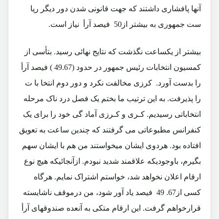
آنها پافشاری داشتند که جهت قانونی شدن دور دیگر ریا
ست جمهوری به بیشتر از
50
فیصد آرأ نیاز است.
بیشتر از یکساعت نگذشت که نتایج نهائی رسید. بتأسی از
کمسیون انتخابات رئیس جمهور در حدود (49.67 )
فیصد آرأ
را بدست آورد. کرزی مخالفت نکرد و دور دوم انتخا با ت
را پذیرفت. به این ترتیب ما بختم یک فصل درد ناک مرحله
انتخاباتی رسیدیم. کـری و کـرزی آماد گی خود را برای یک
کنفرانس مطبوعاتی می گرفتند که چندین ساعت به تعویق
افتاده بود. هردوی ایشان میخواستند من هم با ایشان سهم
بگیرم، باوجودیکه علاقمند شدید نبودم. ازآنجائیکه هیچ نوع
ارقام اعلان نخواهد شد، خواستم اشتراک نمایم. هرگاه
کسی از67. 49 فیصد یاد آور شود، من درموقف ناشایسته
قرارخواهم گرفت. این ارقام متکی به آنعده صندوقهای آرأ