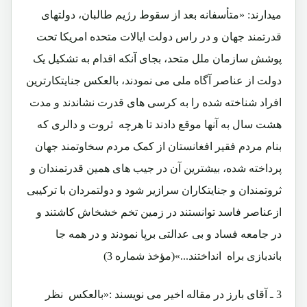
میدارند: «متأسفانه بعد از سقوط رژیم طالبان، دولتهای
قدرتمند جهان و در راس دولت ایالات متحده امریکا تحت
پوشش سازمان ملل متحد، بجای آنکه اقدام به تشکیل یک
دولت از عناصر آگاه ملی می نمودند، بالعکس جنایتکارترین
افراد شناخته شده را به کرسی های قدرت نشاندند و مدت
هشت سال به آنها موقع دادند تا هرچه ثروت و دالری که
بنام مردم فقیر افغانستان از کمک مردم سخاوتمند جهان
پرداخته شده، بیشترین آن در جیب های همین قدرتمندان و
ثروتمندان و جنایتکاران سرازیر شود و دولتمردان با ترکیبی
ازعناصر فاسد توانستند در زمین تخم خشخاش کاشتند و
در جامعه فساد و بی عدالتی برپا نمودند و در همه جا
باندبازی براه انداختند...»(مؤخذ شماره 3)
3 ـ آقای بارز در مقاله اخیر می نویسند :«بالعکس نظر