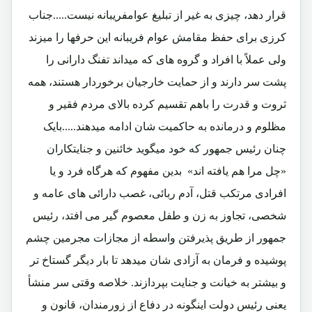
قرار دهد، چیزی به غیر از تبلیغ عوامفریبانه نیست.....جناب
کرزی برای حفظ مقامش عوام فریبانه این حرفها را میزند
ولی عملاً با افراد و گروه های که میداند تفنگ دارانی را
پشت سر دارند و از حمایت خارجیان برخوردار هستند، همه
ثروت و قدرت را باهم تقسیم کرده بالای مردم فقیر و
مظلوم و درمانده به حاکمیت شان ادامه میدهند.....بایک
چنان رئیس جمهور که خود میگوید خائنین و جنایتکاران
«چل مرا هم یافته اند» بدین مفهوم که هرگاه فرد و یا
افرادی مرتکب قتل، آدم ربائی، غصب دارائی های عامه و
شخصی، تجاوز به زن و طفل معصوم گیر می افتد، رئیس
جمهور از طریق پذیرفتن واسطه از مجازات مجرمین چشم
پوشیده و فرمان به آزادی شان میدهد تا بار دیگر گستاخ تر
و بیشتر به خیانت و جنایت بپردازند. خلاصه وقتی سر منشأ
یعنی رئیس دولت اینگونه در دفاع از زورمندان، قانون و