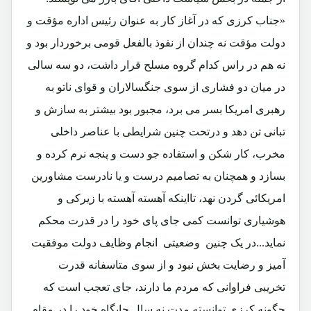
«جناب کرزی که در آغاز کار به عنوان رئیس اداره مؤقت و
دولت مؤقت نه چندان از نفوذ بالفعل قومی برخوردار بود و
نه هم در راس کدام گروه مسلح قرار داشت،
دو سه سالی
در میان دو فشاری از سوی جنگسالاران و قوای ناتو به
رهبری امریکا بسر می برد، مجبور بود بیشتر
به سازش و
تبانی
تن دهد و درتحت چنین شرایطی با عناصر داخلی
مخرب، کار شکن و استفاده جو
دست و پنجه نرم کرده و
بسازد
و همچنان به تصامیم درست و یا نادرست مشاورین
امریکائی گردن نهد، تااینکه آهسته آهسته
با زیرکی و
هوشیاری
توانست کمی جای پای خود را در قدرت محکم
نماید
...در یک چنین وضعیتی انجام وظایف دولت موفقیت
آمیز و رضایت بخش نبود و از سوی متاسفانه قدرت
تخریبی فراوانی که مردم ما دارند،
جای تعجب است که
چگونه کرزی توانسته مدت نه سال جایگاه خود را در مقام