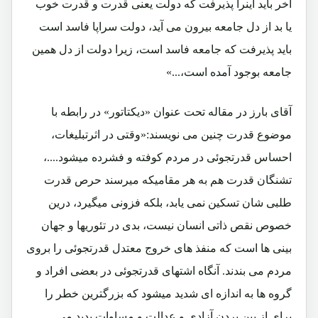
آخر باید اینرا پذیرفت که دولت یعنی قدرت و قدرت خوب
یا بد از دل جامعه بیرون می آید،
دولت سراپا فاسد است
باید پذیرفت که جامعه فاسد است، زیرا دولت از دل همین
جامعه بوجود آمده است،...»
آقای بارز در مقاله تحت عنوان «دیکتاتور» در رابطه با
موضوع قدرت چنین می نویسند:«وقتی در اثرتبلیغات،
احساس قدرتجوئی در مردم کوفته و فشرده میشود....،
تشنگان قدرت هم به هر مقامیکه میرسند حرص قدرت
طلبی شان تسکین نمی یابد، بلکه فزونی میگیرد، درین
خصوص نقص ذاتی انسان نیست، بدی در تئوریها و جهان
بینی ها است که منفذ های خروج معتدل قدرتجوئی را بروی
مردم می بندند. آنگاه اشتهای قدرتجوئی در بعضی افراد و
گروه ها به اندازه ای شدید میشود که بزرگترین خطر را
برای از بین بردن آزادی و عدالت و مساوات پدید می