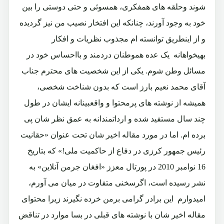
شوند وحلقه های همفکری، همسوئی و حتی دوستی را بین
خود به وجود آورند، چنانکه این افتخار نصیب من نیز گردیده
و از اینطریق توانسته ام مجذوب نظریات و افکار
بهیخواهانه یک عده هموطنان دردمند و بااحساس خود در
مسائل وطن شوم. یکی از این شخصیت های محترم جناب
آقای محمد نعیم بارز است که بدون شناخت شخصی،
همیشه از نوشته های پرمحتوا و واقعبینانه ایشان در طول
چند سال مستفید شده و ارداتمندانه به عمق نظر شان پی
برده ام. اما در مورد مقاله اخیر شان تحت عنوان «حقانیت
رئیس جمهور کرزی در دفاع از حاکمیت ملی!» که بتاریخ
16 نوامبر 2010 در پورتال معزز «افغان جرمن آنلاین» به
نشر رسیده است، اگرسخنی متفاوت در میان می آورم،
امیدوارم این برادر گرامی برمن خرده نگیرند زیرا محتوای
مقاله اخیر شان با نوشته های قبلی در بسا موارد در تناقض