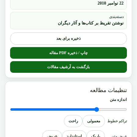
22 نوامبر 2010
دسته‌بندی
نوشتن تقریظ بر کتاب‌ها و آثار دیگران
ذخیره برای بعد
چاپ / ذخیره PDF مقاله
بازگشت به آرشیف مقالات
تنظیمات مطالعه
اندازه متن
معمولی
راحت
تراکم خطوط
باریک
استاندارد
عریض
عرض متن