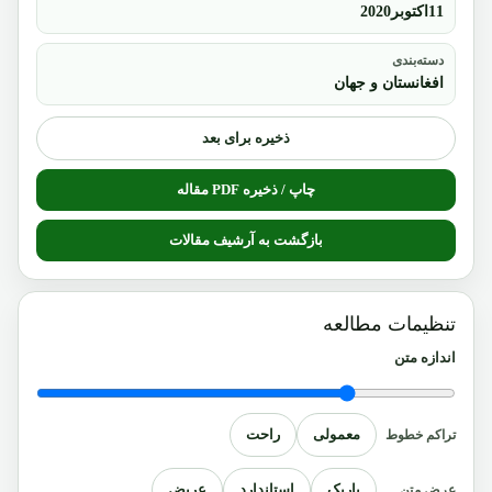
11اکتوبر2020
دسته‌بندی
افغانستان و جهان
ذخیره برای بعد
چاپ / ذخیره PDF مقاله
بازگشت به آرشیف مقالات
تنظیمات مطالعه
اندازه متن
معمولی
راحت
تراکم خطوط
باریک
استاندارد
عریض
عرض متن