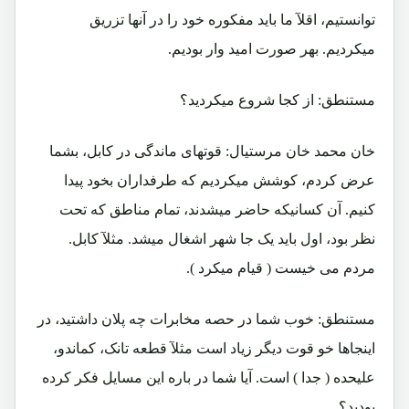
توانستیم، اقلآ ما باید مفکوره خود را در آنها تزریق
میکردیم. بهر صورت امید وار بودیم.
مستنطق: از کجا شروع میکردید؟
خان محمد خان مرستیال: قوتهای ماندگی در کابل، بشما
عرض کردم، کوشش میکردیم که طرفداران بخود پیدا
کنیم. آن کسانیکه حاضر میشدند، تمام مناطق که تحت
نظر بود، اول باید یک جا شهر اشغال میشد. مثلآ کابل.
مردم می خیست ( قیام میکرد ).
مستنطق: خوب شما در حصه مخابرات چه پلان داشتید، در
اینجاها خو قوت دیگر زیاد است مثلآ قطعه تانک، کماندو،
علیحده ( جدا ) است. آیا شما در باره این مسایل فکر کرده
بودید؟