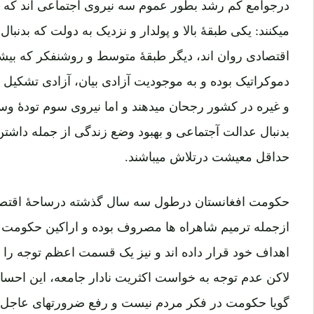
درجوامع کم رشد بطور عموم سه نیروی اجتماعی اند که 
میکنند: یکی طبقۀ بالا و پولدار و نزدیک به دولت که بدنبا
اقتصادی روان اند، دیگر طبقۀ متوسط و روشنفکر که بیشت
دموکراتیک بوده و به موجودیت آزادی بیان، آزادی تشکیل ا
و غیره در کشور رجحان میدهند و اما نیروی سوم تودۀ وسی
بدنبال عدالت آجتماعی و بهبود وضع زندگی از جمله داشتن
حداقل معیشت درتلاش میباشند.
حکومت افغانستان درطول سه سال گذشته درساحۀ اقتصادی
ازجمله ترمیم شاهراه ها مصروف بوده و اراکین حکومت
اهداف خود قرار داده اند و نیز یک قسمت اعظم توجه را 
لاکن عدم توجه به خواست اکثریت نادار جامعه، این احسا
گویا حکومت در فکر مردم نیست و رفع ضرورتهای عاجل م