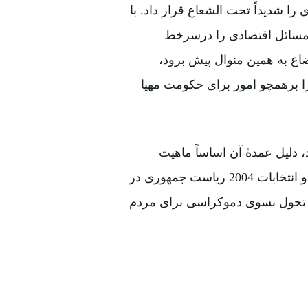
 شدیداً تحت الشعاع قرار داد. با
 مسائل اقتصادی را درسرخط
اع به همین منوال پیش برود،
 برهمچو امور برای حکومت مهیا
 دلیل عمدۀ آن اساساً ماهیت
نمایشی موضوع بود، به این زعم که مشکلات جنگ عراق و انتخابات 2004 ریاست جمهوری در
فق تحول بسوی دموکراسی برای مردم