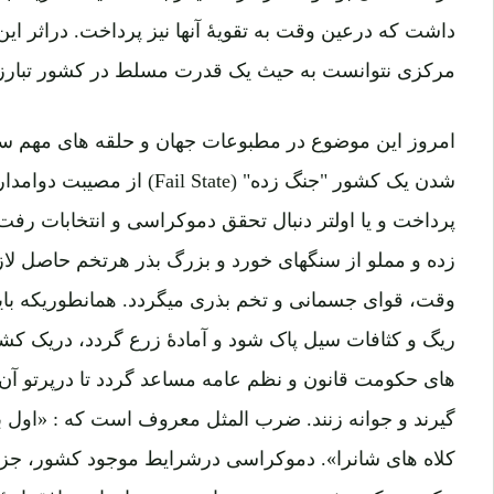
داشت که درعین وقت به تقویۀ آنها نیز پرداخت. دراثر ای
مرکزی نتوانست به حیث یک قدرت مسلط در کشور تبارز 
امروز این موضوع در مطبوعات جهان و حلقه های مهم 
شدن یک کشور "جنگ زده" (il State
پرداخت و یا اولتر دنبال تحقق دموکراسی و انتخابات ر
زده و مملو از سنگهای خورد و بزرگ بذر هرتخم حاصل لاز
وقت، قوای جسمانی و تخم بذری میگردد. همانطوریکه با
ریگ و کثافات سیل پاک شود و آمادۀ زرع گردد، دریک کشو
های حکومت قانون و نظم عامه مساعد گردد تا درپرتو آن 
گیرند و جوانه زنند. ضرب المثل معروف است که : «اول ب
کلاه های شانرا». دموکراسی درشرایط موجود کشور، جز تب