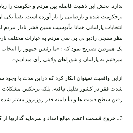
ندارد. پخش این ذهنیت فاصله بین مردم و حکومت را زیا
برحکومت شده و نارضایتی را بار آورده است. یقیناً یکی ا
انتخابات پارلمانی همانا مأیوسیت همین قشر نادار مردم 
نظر سنجی رادیو بی بی سی مردم به عبارات مختلف نارضا
یک هموطن تصریح نمود که : «ما رئیس جمهور را انتخاب ک
میرفتیم به پارلمان و شوراهای ولایتی رأی میدادیم».
ازاین واقعیت نمیتوان انکار کرد که دراین مدت با وجود س
شدت فقر در کشور تقلیل نیافته، بلکه برعکس مشکلات اقت
رفتن سطح قیمت ها و بناً دامنه فقر روزبروز بیشتر شده
3 ـ خروج قسمت اعظم مبالغ امداد و سرمایه گذاریها از کشور: