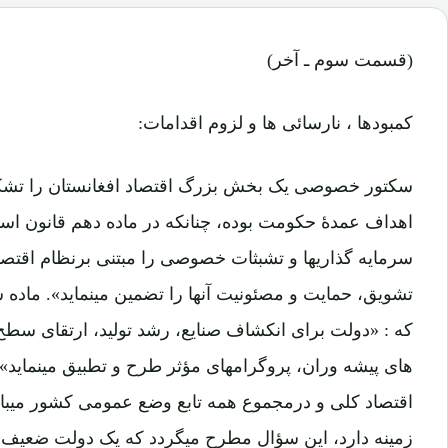
(قسمت سوم ـ آخر)
کمبودها ، نارسائی ها و لزوم اقدامات:
سکتور خصوصی یک بخش بزرگ اقتصاد افغانستان را تشکی
اهداف عمدۀ حکومت بوده، چنانکه در ماده دهم قانون ا
سرمایه گذاریها و تشبثات خصوصی را مبتنی برنظام اقتصا ب
تشویق، حمایت و مصئونیت آنها را تضمین مینماید». ماده 
که : «دولت برای انکشاف صنایع، رشد تولید، ارتقای سطح
های پیشه وران، پروگرامهای مؤثر طرح و تطبیق مینماید»
اقتصاد کلی و درمجموع همه تابع وضع عمومی کشور میب
زمینه دارد، این سؤال مطرح میگردد که یک دولت ضعیف چ