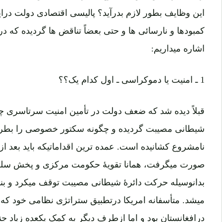
این وظایف بطور لازم بدرآید؟ پالیسی اقتصادی دولت درای
کمبودها و نارسائی ها و حتی بعضاً تناقض ها گردیده که در
اشاره میداریم:
1 ـ امنیت یا دموکراسی ـ اول کدام یک؟؟
قبلاً دیده شد که ضعف دولت در تأمین امنیت سرتاسری 
شیطانی مصیبت گردیده و چگونه سکتور خصوصی را بطرف
نامشروع کشانیده است. عمده ترین اقداماتیکه باید بعد 
صورت میگرفت، همانا تقویۀ حکومت مرکزی و پخش سلطۀ
بدانوسیله حرکت دائرۀ شیطانی مصیبت توقف میکرد و بن
میشد. متأسفانه امریکا درتطبیق ستراتژی نظامی خود ک
درافغانستان بود و اما ازطرف دیگر به کمک یکعده زیاد جن