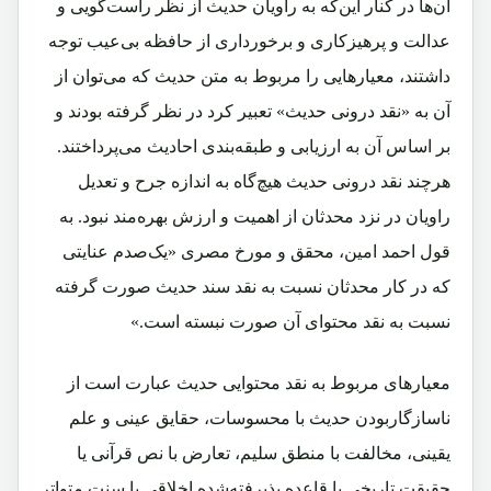
آن‌ها در کنار این‌که به راویان حدیث از نظر راست‌گویی و
عدالت و پرهیزکاری و برخورداری از حافظه بی‌عیب توجه
داشتند، معیارهایی را مربوط به متن حدیث که می‌توان از
آن به «نقد درونی حدیث» تعبیر کرد در نظر گرفته بودند و
بر اساس آن به ارزیابی و طبقه‌بندی احادیث می‌پرداختند.
هرچند نقد درونی حدیث هیچ‌گاه به اندازه جرح و تعدیل
راویان در نزد محدثان از اهمیت و ارزش بهره‌مند نبود. به
قول احمد امین، محقق و مورخ مصری «یک‌صدم عنایتی
که در کار محدثان نسبت به نقد سند حدیث صورت گرفته
نسبت به نقد محتوای آن صورت نبسته است.»
معیارهای مربوط به نقد محتوایی حدیث عبارت است از
ناسازگاربودن حدیث با محسوسات، حقایق عینی و علم
یقینی، مخالفت با منطق سلیم، تعارض با نص قرآنی یا
حقیقت تاریخی یا قاعده‌ پذیرفته‌شده اخلاقی یا سنت متواتر