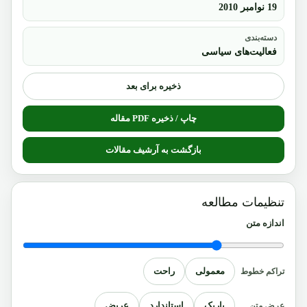
19 نوامبر 2010
دسته‌بندی
فعالیت‌های سیاسی
ذخیره برای بعد
چاپ / ذخیره PDF مقاله
بازگشت به آرشیف مقالات
تنظیمات مطالعه
اندازه متن
معمولی
راحت
تراکم خطوط
باریک
استاندارد
عریض
عرض متن