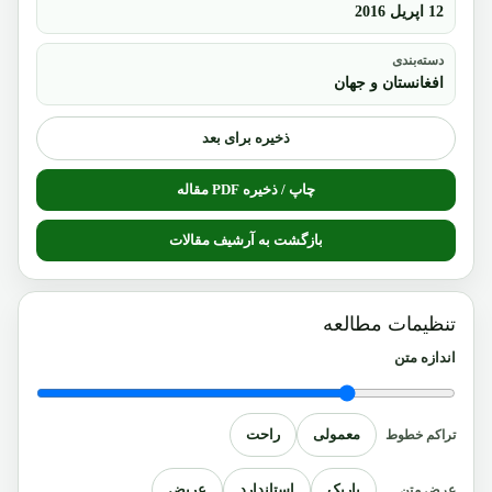
12 اپریل 2016
دسته‌بندی
افغانستان و جهان
ذخیره برای بعد
چاپ / ذخیره PDF مقاله
بازگشت به آرشیف مقالات
تنظیمات مطالعه
اندازه متن
معمولی
راحت
تراکم خطوط
باریک
استاندارد
عریض
عرض متن