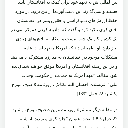
بین‌المللی‌اش به تعهد خود برای کمک به افغانستان پابند
هستند و نمی‌گذارند این دست‌آوردها از بین برود. در مورد
حفظ ارزش‌های دموکراسی و حقوق بشر در افغانستان
آقای کری تاکید کرد و گفت که نهادینه کردن دموکراسی در
یک کشور کار یک‌ شب نیست و اینکار به تلاش‌های زیادی
نیاز دارد. او اطمینان داد که امریکا متعهد است علیه
مشکلات موجود در افغانستان به مبارزه مشترک ادامه دهد
و در این زمینه افغانستان و امریکا موفق خواهند شد. (دیده
شود مقاله: "تعهد امریکا به حمایت از حکومت وحدت
ملی"، نویسنده: احسان الله بکتاش، روزنامه 8 صبح، مورخ
یکشنبه 22 حمل 1395)
در مقاله دیگر منتشرۀ روزنامه وزین 8 صبح مورخ دوشنبه
23 حمل 1395، تحت عنوان "جان کری و تمدید نانوشته
حکومت وحدت ملی" بقلم محترم فردوس چنین آمده