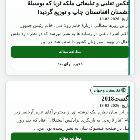
عکس تقلبی و تبلیغاتی ملکه ثریا که بوسیلۀ
دشمنان افغانستان چاپ و توزیع گردید!
تاریخ: 2026-02-18
دراین روزها مطالبی دربارۀ خانم رولا غنی، خانم رئیس جمهور
داکتر اشرف غنی در رسانه ها به نشر میرسد که در نظر دارد نقش
فعال در بهبود امور زنان کشور داشته باشد. در این…
مطالعه مقاله
: عکس تقلبی و تبلیغاتی ملکه ثریا که بوسیل
ذخیره برای بعد
افغانستان و جهان
آگست2018
تاریخ: 2026-02-18
در این میان نظرم بیک نوشته ای از محترم آقای عزیز آریانفر زیر
نام "نیاز تاریخی به بازنگری پرادکس استقلال" افتاد که چند روز
قبل در صفحه فیسبوک شان به نشر رسیده بود. من…
مطالعه مقاله