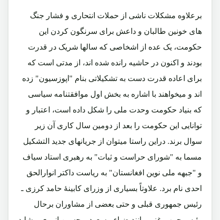
برعلاوه مشکلات ناشی از حملات انتحاری و فشار جنگ
های خونین طالبان و داعش برای سرنگون کردن این
حکومت، یک عده از اشخاصی که سالها شریک در قدرت
بودند و اکنون در حاشیه رانده شده اند، از مدتی است که
برای اعاده قدرت دست به تشکیلاتی بنام "اپوزسیون" زده
اند و میخواهند با اشاره به بخش اول موافقتنامه سیاسی
که بنیاد حکومت وحدت ملی را شکل داده است، اعتبار و
توانایی این حکومت را بعد از دومین سال کاری آن زیر
سوال ‌برند. دراین راستا میتوان از جریانهای جدید التشکیل
مسما به "شورای حراست و ثبات" به رهبری استاد سیاف
و "جبهه ملی نوین افغانستان" به ریاست داکتر انوارالحق
احدی نام برد. علاوتاً بسیاری از وزرای کابینۀ حامد کرزی ـ
رئیس جمهوری قبلی و حتی بعضی از مشاوران برحال
رئیس جمهورغنی مانند ضیاء مسعود و حسین انوری و شاید