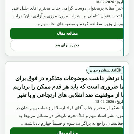
تاریخ: 2026-02-18
اخیراً مقالۀ پرمحتوای دوست گرامی جناب محترم آقای جلیل غنی
را تحت عنوان "تاملی بر نشرات بیرون مرزی و آزادی بیان" دراین
پورتال وزین مطالعه کردم و توصیه های بجا، مهم و…
مطالعه مقاله
: لزوم بررسی مسائل تاریخی
ذخیره برای بعد
افغانستان و جهان
با درنظر داشت موضوعات متذکره در فوق برای
ما ضروری است که باید هر قدم ممکن را برداریم
تا از موفقیت ضد انقلابی های ارتجاعی و یا تغیر
تاریخ: 2026-02-18
موضع حفیظ الله امین به طرف غرب جلوگیری
با تشکر از محترم جناب آقای فواد ارسلا از زحمات پیهم شان در
شود.»
مورد نشر اسناد مهم و قبلاً محرم تاریخی در مسائل مربوط به
افغانستان. راجع به پراگراف سوم و قسماً چهارم یادداشت…
مطالعه مقاله