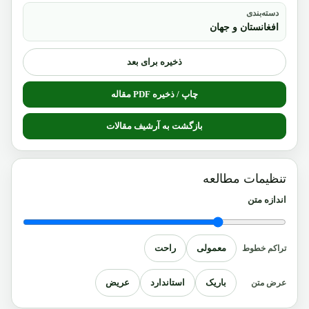
دسته‌بندی
افغانستان و جهان
ذخیره برای بعد
چاپ / ذخیره PDF مقاله
بازگشت به آرشیف مقالات
تنظیمات مطالعه
اندازه متن
معمولی
راحت
تراکم خطوط
باریک
استاندارد
عریض
عرض متن