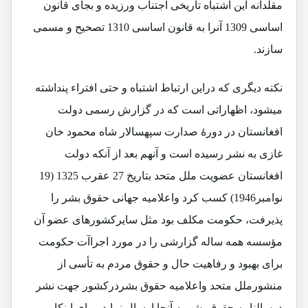
مقلدانه این اشتباه تاریخی اجتناب ورزیده و بجای قانون
اساسی 1309 آنرا به قانون اساسی 1310 تصحیح و مسمی
سازند.
نکته دیگری که دراین ارتباط اشتباه و حتی افتراء پنداشته
میشود، اظهاراتی است که در گزارش رسمی دولت
افغانستان در دورۀ صدارت سپهسالار شاه محمود خان
غازی به نشر رسیده است و آنهم بعد از آنکه دولت
افغانستان عضویت ملل متحد بتاریخ 27 عقرب 1325 (19
نوامبر1946) کسب کرد واعلامیه جهانی حقوق بشر را
پذیرفت، حکومت مکلف بود مثل سایرکشورهای عضو آن
مؤسسه همه ساله گزارشی را در مورد اجراآت حکومت
برای بهبود و رفاهیت حال و حقوق مردم به تأسی از
منشورملل متحد واعلامیه حقوق بشردرکشور جهت نشر
درسالنامه حقوق بشر به آنجا ارسال نماید. برای اینکار