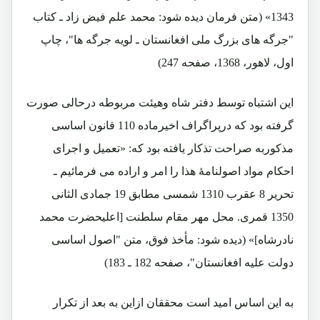
1343» (متن فرمان دیده شود: محمد علم فیض زاد ـ کتاب
"جرگه های بزرگ ملی افغانستان ـ لویه جرگه ها"، چاپ
اول، لاهور، 1368، صفحه 247)
این اشتباه توسط دفتر شاه وهیئت مربوطه درحالی صورت
گرفته بود که درپراگراف اخیرماده 110 قانون اساسی
مذکوربه صراحت تذکار یافته بود که: «تعمیل و اجرای
احکام مواد اصولنامۀ هذا را امر و اراده می فرمائیم ـ
تحریر 8 عقرب 1310 شمسی مطابق 19 جمادی الثانی
1350 قمری. محل مهر مقام سلطنت [اعلیحضرت محمد
نادرشاه]» (دیده شود: مأخذ فوق، متن "اصول اساسی
دولت علیه افغانستان"، صفحه 182 ـ 183)
به این اساس امید است محققان ازاین به بعد از تکرار