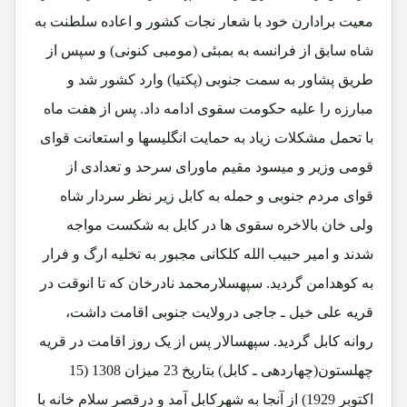
معیت برادارن خود با شعار نجات کشور و اعاده سلطنت به
شاه سابق از فرانسه به بمبئی (مومبی کنونی) و سپس از
طریق پشاور به سمت جنوبی (پکتیا) وارد کشور شد و
مبارزه را علیه حکومت سقوی ادامه داد. پس از هفت ماه
با تحمل مشکلات زیاد به حمایت انگلیسها و استعانت قوای
قومی وزیر و میسود مقیم ماورای سرحد و تعدادی از
قوای مردم جنوبی و حمله به کابل زیر نظر سردار شاه
ولی خان بالاخره سقوی ها در کابل به شکست مواجه
شدند و امیر حبیب الله کلکانی مجبور به تخلیه ارگ و فرار
به کوهدامن گردید. سپهسلارمحمد نادرخان که تا انوقت در
قریه علی خیل ـ جاجی درولایت جنوبی اقامت داشت،
روانه کابل گردید. سپهسالار پس از یک روز اقامت در قریه
چهلستون(چهاردهی ـ کابل) بتاریخ 23 میزان 1308 (15
اکتوبر 1929) از آنجا به شهرکابل آمد و درقصر سلام خانه با