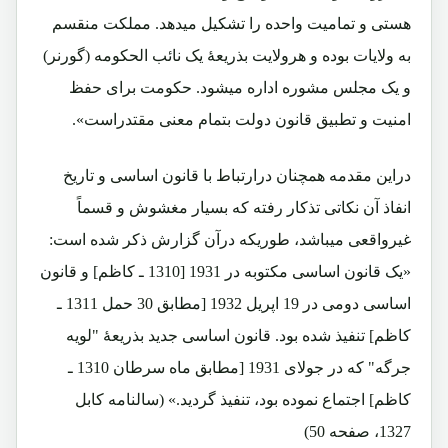
هستی و تمامیت واحده را تشکیل میدهد. مملکت منقسم
به ولایات بوده و هرولایت بذریعۀ یک نائب الحکومه (گورنر)
و یک مجلس مشوره اداره میشود. حکومت برای حفظ
امنیت و تطبیق قانون دولت بتمام معنی مقتدراست».
دراین مقدمه همچنان درارتباط با قانون اساسی و تاریخ
انفاذ آن نکاتی تذکار رفته که بسیار مغشوش و قسماً
غیرواقعی میباشد، طوریکه درآن گزارش ذکر شده است:
«یک قانون اساسی مکتوبه در 1931 [1310 ـ کاظم] و قانون
اساسی دومی در 19 اپریل 1932 [مطابق 30 حمل 1311 ـ
کاظم] تنفیذ شده بود. قانون اساسی جدید بذریعۀ "لویه
جرگه" که در جولای 1931 [مطابق ماه سرطان 1310 ـ
کاظم] اجتماع نموده بود، تنفیذ گردید.» (سالنامه کابل
1327، صفحه 50)