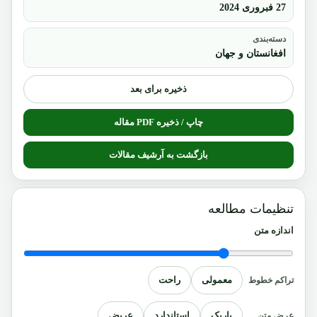
27 فبروری 2024
دسته‌بندی
افغانستان و جهان
ذخیره برای بعد
چاپ / ذخیره PDF مقاله
بازگشت به آرشیف مقالات
تنظیمات مطالعه
اندازه متن
معمولی
راحت
تراکم خطوط
باریک
استاندارد
عریض
عرض متن