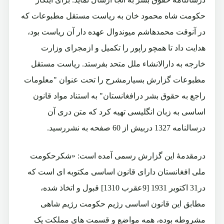
حکومت شاه محمود خان به ریاست مستقل مطبوعات که
در آنوقت محمدهاشم میوندوال عهده دار آن ریاست بود،
هدایت داد تا همچو راپور را تکمیل و ازمجرای وزارت
خارجه به دارالانشاء ملل متحد بفرستد. ریاست مستقل
مطبوعات گزارش بسیارمشرح را تحت عنوان "معلومات
راجع به حقوق بشر درافغانستان" به استناد مواد قانون
اساسی به زبان انگلیسی تهیه کرد که متن دری آن
درسالنامه 1327 دربیش از 60 صفحه به نشررسید.
درمقدمۀ این گزارش رسمی آمده است: «شکرحکومت
ملی افغانستان دارای قانون اساسی مکتوبه ای است که
در31 اکتوبر 1931 [9عقرب 1310] قبول و اتخاذ شده،
مطابق این قانون اساسی رژیم حکومت رژیم شاهی
مشروطه بوده، همه مواضع و قسمت های مملکت یک