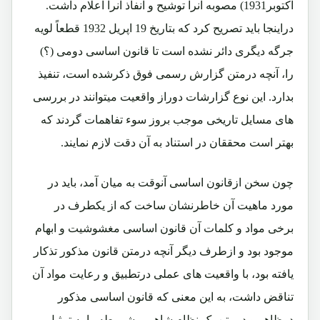
اکتوبر1931) مصوبه آنرا توشیح و انفاذ آنرا اعلام داشت.
دراینجا باید تصریح کرد که بتاریخ 19 اپریل 1932 قطعاً لویه
جرگه دیگری دائر نشده است تا قانون اساسی دومی (؟)
را، آنچه درمتن گزارش رسمی فوق ذکرشده است، تنفیذ
بدارد. این نوع گزارشات دوراز واقعیت میتوانند در بررسی
های مسایل تاریخی موجب بروز سوء تفاهمات گردند که
بهتر است محققان در استناد به آن دقت لازم نمایند.
چون سخن ازقانون اساسی آنوقت به میان آمد، باید در
مورد ماهیت آن خاطرنشان ساخت که از یکطرف در
برخی مواد و کلمات آن قانون اساسی مغشوشیت و ابهام
موجود بود و ازطرف دیگر آنچه درمتن قانون مذکور تذکار
یافته بود، با واقعیت های عملی درتطبیق و رعایت مواد آن
تناقض داشت، به این معنی که قانون اساسی مذکور
درظاهر و درمتن یک نظام شاهی مشروطه را به تمثیل می