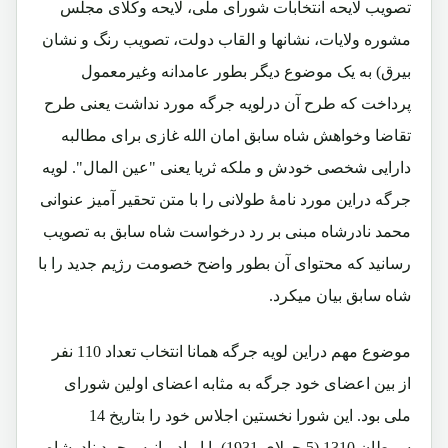
تصویب لایحه انتخابات شورای ملی، لایحه وکلای مجلس
مشوره ولایات، نشانها و القاب دولت، تصویب رنگ و نشان
بیرق) به یک موضوع دیگر بطور عامدانه وغیرمعمول
پرداخت که طرح آن درلویه جرگه مورد نداشت یعنی طرح
تقاضا وخواهش شاه سابق امان الله غازی برای مطالبه
دارایی شخصی خودش و ملکه ثریا یعنی "عین المال". لویه
جرگه دراین مورد نامۀ طولانی را با متن تحقیر آمیز عنوانی
محمد نادرشاه مبنی بر رد درخواست شاه سابق به تصویب
رسانید که محتوای آن بطور واضح خصومت رژیم جدید را با
شاه سابق بیان میکرد.
موضوع مهم دراین لویه جرگه همانا انتخاب تعداد 110 نفر
از بین اعضای خود جرگه به مثابه اعضای اولین شورای
ملی بود. این شورا نخستین اجلاس خود را بتاریخ 14
سرطان 1310 (5 جولای 1931) با ایراد بیانیه محمد نادرشاه