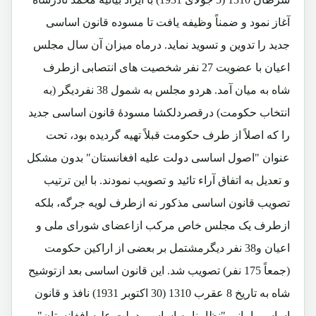
آغاز نمود و ضمناً وظیفه یافت تا مسوده قانون اساسی
جدید را تدوین و تسوید نماید. درماه میزان آن سال مجلس
اعیان با عضویت 27 نفر شخصیت های انتصابی ازطرف
شاه به میان آمد. هردو مجلس به شمول 38 نفردیگر (به
انتخاب حکومت) درقصردلکشا مسودۀ قانون اساسی جدید
را که اصلاً از طرف حکومت قبلاً تهیه گردیده بود، تحت
عنوان "اصول اساسی دولت علیه افغانستان" بدون مشکل
و تعدیل به اتفاق آراء تائید و تصویب نمودند. با این ترتیب
تصویب قانون اساسی مذکور نه ازطرف لویه جرگه، بلکه
ازطرف یک مجلس خاص مرکب ازاعضای شورای ملی و
اعیان و38 نفر دیگرمشتمل بر بعضی از اراکین حکومت
(جمعاً 175 نفر) تصویب شد. این قانون اساسی بعد ازتوشیح
شاه به تاریخ 8 عقرب 1310 (30 اکتوبر 1931) نافذ و قانون
اساسی امانی "نظامنامه اساسی دولت علیه افغانستان"