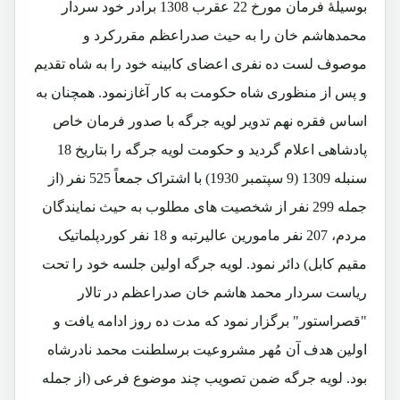
بوسیلۀ فرمان مورخ 22 عقرب 1308 برادر خود سردار
محمدهاشم خان را به حیث صدراعظم مقررکرد و
موصوف لست ده نفری اعضای کابینه خود را به شاه تقدیم
و پس از منظوری شاه حکومت به کار آغازنمود. همچنان به
اساس فقره نهم تدویر لویه جرگه با صدور فرمان خاص
پادشاهی اعلام گردید و حکومت لویه جرگه را بتاریخ 18
سنبله 1309 (9 سپتمبر 1930) با اشتراک جمعاً 525 نفر (از
جمله 299 نفر از شخصیت های مطلوب به حیث نمایندگان
مردم، 207 نفر مامورین عالیرتبه و 18 نفر کوردپلماتیک
مقیم کابل) دائر نمود. لویه جرگه اولین جلسه خود را تحت
ریاست سردار محمد هاشم خان صدراعظم در تالار
"قصراستور" برگزار نمود که مدت ده روز ادامه یافت و
اولین هدف آن مُهر مشروعیت برسلطنت محمد نادرشاه
بود. لویه جرگه ضمن تصویب چند موضوع فرعی (از جمله