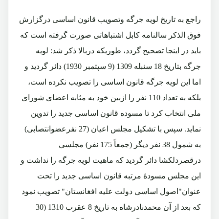
راجع به تاریخ لویه جرگه وتصویب قانون اساسی درگزارش
فوق الذکر سالنامه کابل اشتباهاتی صورت گرفته است که
باید در اینجا تصحیح گردد، طوریکه دربالا ذکر شد: لویه
جرگه بتاریخ 18 سنبله 1309 (9 سپتمبر 1930) دائر گردید و
اما این لویه جرگه قانون اساسی را تصویب نکرده است،
بلکه به تعداد 110 نفر را ازبین خود به مثابه اعضای شورای
ملی انتخاب کرد تا مسوده قانون اساسی جدید را تدوین
نماید. سپس با تشکیل مجلس اعیان (27 نفرعضوانتصابی)
به شمول 38 نفر دیگر (جمعاً 175 نفر) مجلسی
درقصردلکشا دائر گردید که ماهیت لویه جرگه را نداشت و
این مجلس مسودۀ مرتبه قانون اساسی جدید را تحت
عنوان"اصول اساسی دولت علیه افغانستان" تصویب نمود
که بعد از آن محمدنادرشاه به تاریخ 8 عقرب 1310 (30