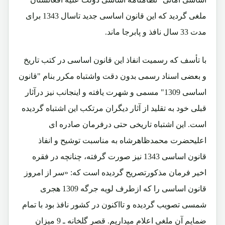
ملغی گردید که این قانون اساسی جدید تاسال 1343 برای
مدت 33 سال نافذ و پابرجا ماند.
با تأسف که رسمیت انفاذ این قانون اساسی در کتب تاریخ
و بعضی اسناد رسمی بدون دقت واشتباه مکرر بنام "قانون
اساسی 1309" مسمی و شهرت یافته و اینجانب نیز درآثار
قبلی خود به تقلید از آثار دیگران مرتکب این اشتباه گردیده
است. این اشتباه تاریخی حتی درفرمان صادره ای
اعلیحضرت محمدظاهرشاه به مناسبت توشیح و انفاذ
قانون اساسی 1343 نیز صورت گرفته، چنانچه در فقره
اخیر فرمان مذکورتصریح گردیده است که: «سر از امروز
قانون اساسی را که ازطرف لویه جرگه 1309 هجری
شمسی تصویب گردیده و تااکنون در کشور نافذ بود با تمام
ضمایم آن ملغی اعلام میداریم. قصر گلخانه ـ 9 میزان