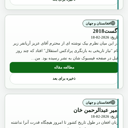
افغانستان و جهان
آگست2018
تاریخ: 2026-02-18
در این میان نظرم بیک نوشته ای از محترم آقای عزیز آریانفر زیر
نام "نیاز تاریخی به بازنگری پرادکس استقلال" افتاد که چند روز
قبل در صفحه فیسبوک شان به نشر رسیده بود. من…
مطالعه مقاله
: آگست2018
ذخیره برای بعد
افغانستان و جهان
امیر عبدالرحمن خان
تاریخ: 2026-02-18
زنان افغان در طول تاریخ کشور تا امروز هیچگاه قدرت آنرا نداشته