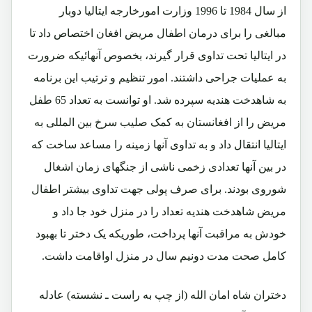
از سال 1984 تا 1996 وزارت امورخارجه ایتالیا دوبار
مبالغی را برای درمان اطفال مریض افغان اختصاص داد تا
در ایتالیا تحت تداوی قرار گیرند، بخصوص آنهائیکه ضرورت
به عملیات جراحی داشتند. امور تنظیم و ترتیب این برنامه
به شاهدخت هندیه سپرده شد. او توانست به تعداد 65 طفل
مریض را از افغانستان به کمک صلیب سرخ بین المللی به
ایتالیا انتقال داد و به تداوی آنها زمینه را مساعد ساخت که
در بین آنها تعدادی زخمی ناشی از جنگهای زمان اشغال
شوروی بودند. برای صرف پولی جهت تداوی بیشتر اطفال
مریض شاهدخت هندیه تعداد را در منزل خود جا داد و
خودش به مراقبت آنها پرداخت، طوریکه یک دختر تا بهبود
کامل صحت مدت دونیم سال در منزل اواقامت داشت.
دختران شاه امان الله (از چپ به راست ـ نشسته) عادله