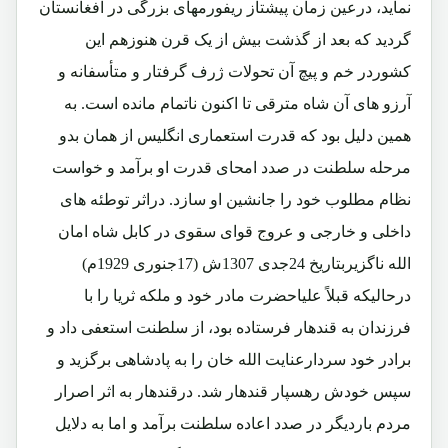
نماید، درعین زمان پیشتاز ریفورمهای بزرگی در افغانستان
گردید که بعد از گذشت بیش از یک قرن هنوزهم این
کشوردر خم و پیچ آن تحولات ژرف گرفتار و متأسفانه و
آرزو های آن شاه مترقی تا اکنون ناتمام مانده است. به
همین دلیل بود که قدرت استعماری انگلیس از همان بدو
مرحله سلطنت در صدد امحای قدرت او برآمد و خواست
نظام مطلوب خود را جانشین او سازد. دراثر توطئه های
داخلی و خارجی و عروج قوای سقوی در کابل شاه امان
الله ناگزیربتاریخ 24جدی 1307ش (17جنوری 1929م)
درحالیکه قبلاً علیاحضرت مادر خود و ملکه ثریا را با
فرزندان به قندهار فرستاده بود، از سلطنت استعفی داد و
برادر خود سردارعنایت الله خان را به پادشاهی برگزید و
سپس خودش رهسپار قندهار شد. درقندهار به اثر اصرار
مردم باردیگر در صدد اعاده سلطنت برآمد و اما به دلایل