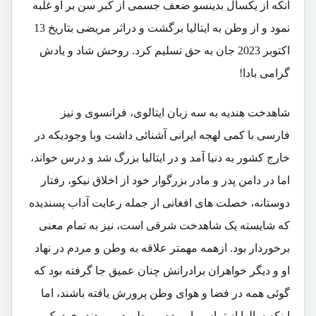
آنکه از یکسال بدینسو ضعف جسمی از کبر سن بر او غلبه
نمود و از وطن به ایتالیا برگشت و دراثر مریضی بتاریخ 13
اکتوبر 2023 جان به حق تسلیم کرد. روحش شاد و یادش
گرامی بادا!
شاهدخت هندیه به سه زبان ایتالوی، فرانسوی و نیز
فارسی با کمی لهجه ایرانی آشنائی داشت وبا وجودیکه در
خارج کشور به دنیا آمد و در ایتالیا بزرگ شد و درس خواند،
اما در دامن پدر و مادر بزرگوار خود از اخلاق نیکو، رفتار
دوستانه، خصلت های افغانی از جمله رعایت آداب پسندیده
که شایسته یک شاهدخت شرقی است، نیز به تمام معنی
برخوردار بود. ازهمه مهمتر علاقه به وطن و مردم در نهاد
او و دیگر خواهران برادرانش چنان عمیق جا گرفته بود که
گوئی همه در فضا و هوای وطن پرورش یافته باشند، اما
اینکه سالها از تماس با مردم و وطن دور بودند، خود یک