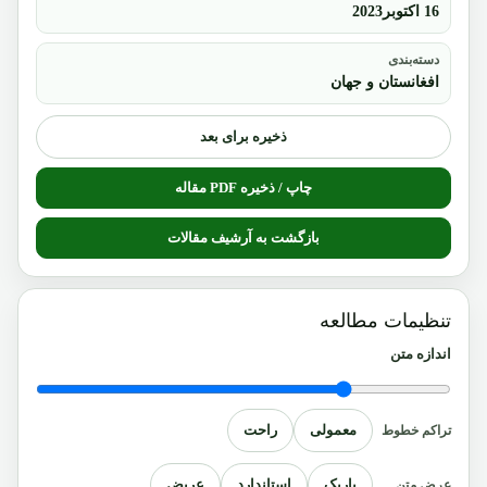
16 اکتوبر2023
دسته‌بندی
افغانستان و جهان
ذخیره برای بعد
چاپ / ذخیره PDF مقاله
بازگشت به آرشیف مقالات
تنظیمات مطالعه
اندازه متن
معمولی
راحت
تراکم خطوط
باریک
استاندارد
عریض
عرض متن