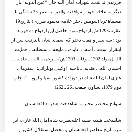
فرزندی نداشت. شهزاده امان الله خان "عین الدوله" بار
دیگر به علاقه خود و موافقت والدین به عمر 23 سالگی با
مسماة ثریا (سومین دختر علامه محمود طرزی) بتاریخ19
عقرب1293 ش ازدواج نمود. حاصل این ازدواج ده فرزند
بود : سه پسر و هفت دختر که اسمای شان بالترتیب سن از
اینقرار است: ـ آمنه، ـ عابده، ـ ملیحه، ـ سلطانه، ـ حمایت
الله (متولد 1302 ـ وفات 1303ش)، ـ رحمت الله، ـ عادله، ـ
احسان الله، ـ هندیه، ـ ناجیه. (وکیلی پوپلزائی: "سفرهای
غازی امان الله شاه در دوزاده کشور آسیا و اروپا..."، چاپ
دوم 1379، پشاور، صفحه261 ـ 262)
سوانح مختصر محترمه شاهدخت هندیه د افغانستان
شاهدخت هندیه صبیه اعلیحضرت شاه امان الله غازی، ابر
مرد تاریخ معاصر افغانستان و محصل استقلال کشور و