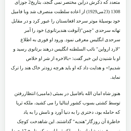
متعدد که ذکرش دراین مختصر نمی گنجد، بتاریخ2 جوزای
1308 (23می1929) از اعاده سلطنت منصرف شد وبا فامیل
خود بوسیلۀ موتر سرحد افغانستان را عبور کرد و در مقابل
تهانه سرحدی "چمن"(آنوقت هندبرتانوی) خود را آمر
سرحدی انگلیس معرفی نمود. ورود او فوری به اطلاع
"لارد ارواین" نائب السلطنه انگلیس درهند برتانوی رسید و
او با شنیدن این خبر گفت: «بالاخره از شر او خلاص
شدیم!» و هدایت داد که او باید هرچه زودتر خاک هند را ترک
نماید.
هنوز شاه امان الله بافامیل در بمبئی (مامبی) انتظاررفتن
توسط کشتی بسوب کشور ایتالیا را می کشید، ملکه ثریا
که حامله بود، دختری را به دنیا آورد و نامش را به یاد
خاطرۀ آن روزگار"هندیه" گذاشتند. این شاهدخت کوچک
نهمین فرزند شاه از بطن ملکه ثریا است که بتاریخ 17 جوزا