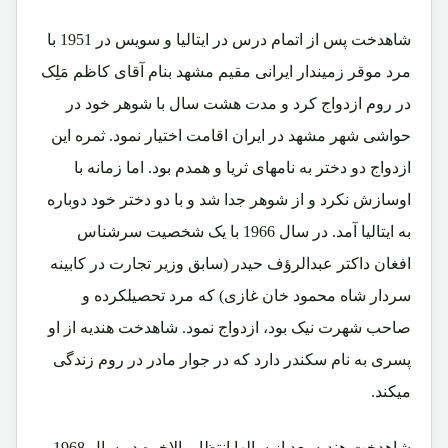
شاهدخت پس از اتمام درس در ایتالیا و سویس در 1951 با
مرد موقر زمیندار ایرانی مقیم مشهد بنام آقای کاظم مَلِک
در روم ازدواج کرد و مدت هشت سال با شوهر خود در
حواشی شهر مشهد در ایران اقامت اختیار نمود. ثمره این
ازدواج دو دختر به نامهای ثریا و همدم بود. اما زمانه با
اوسازش نکرد و از شوهر جدا شد و با دو دختر خود دوباره
به ایتالیا آمد. در سال 1966 با یک شخصیت سرشناس
افغان داکتر عبدالرؤف حیدر (سابق وزیر تجارت در کابینه
سردار شاه محمود خان غازی) که مرد تحصیلکرده و
صاحب شهرت نیک بود، ازدواج نمود. شاهدخت هندیه از او
پسری به نام سکندر دارد که در جوار مادر در روم زندگی
میکند.
شاهدخت هندیه بعد از سالها انتظار بالاخره در سال 1968