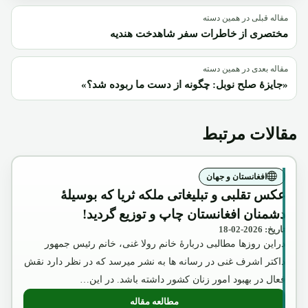
مقاله قبلی در همین دسته
مختصری از خاطرات سفر شاهدخت هندیه
مقاله بعدی در همین دسته
«جایزهٔ صلح نوبل: چگونه از دست ما ربوده شد؟»
مقالات مرتبط
افغانستان و جهان
عکس تقلبی و تبلیغاتی ملکه ثریا که بوسیلۀ
دشمنان افغانستان چاپ و توزیع گردید!
تاریخ: 2026-02-18
دراین روزها مطالبی دربارۀ خانم رولا غنی، خانم رئیس جمهور
داکتر اشرف غنی در رسانه ها به نشر میرسد که در نظر دارد نقش
فعال در بهبود امور زنان کشور داشته باشد. در این…
مطالعه مقاله
: عکس تقلبی و تبلیغاتی ملکه ثریا که بوسیل