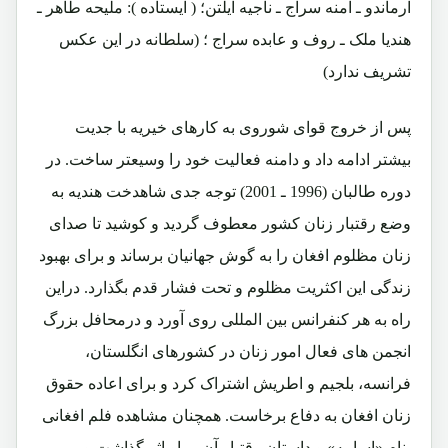
ارماندو ـ آمنه سراج ـ ناجیه ایلتن؛ ( ایستاده ): ملیحه طاهر ـ
هندیا ملک ـ روف و عابده سراج ؛ (سلطانه در این عکس
تشریف ندارد)
پس از خروج قوای شوروی به کارهای خیریه با جدیت
بیشتر ادامه داد و دامنه فعالیت خود را وسیعتر ساخت. در
دوره طالبان (1996 ـ 2001) توجه جدی شاهدخت هندیه به
وضع رقتبار زنان کشور معطوف گردید و کوشید تا صدای
زنان مظلوم افغان را به گوش جهانیان برساند و برای بهبود
زندگی این اکثریت مظلوم و تحت فشار قدم بگذارد. دراین
راه به هر کنفرانس بین المللی روی آورد و درمحافل بزرگ
انجمن های فعال امور زنان در کشورهای انگلستان،
فرانسه، بلجیم و اطریش اشتراک کرد و برای اعاده حقوق
زنان افغان به دفاع برخاست. همچنان مشاهده فلم افغانی
بنام «اسامه» و داستان رقتبار آن بر او اثر گذاشت و