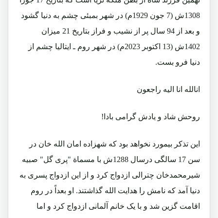
1308ش (7 جون 1929م) در شهر بمبئی چشم به دنیا گشود
و بعد از 94 سال پر از نشیب و فراز بتاریخ 21 میزان
1402ش (13 اکتوبر 2023م) در شهر روم ـ ایتالیا چشم از
دنیا فرو بست.
انالله انا الیه راجعون
روحش شاد و یادش گرامی بادا!
این تذکر بیمورد نخواهد بود که شهزاده امان الله خان در
سن 17 سالگی درسال 1288ش با مسماة "پری گل" صبیه
شیرمحمدخان چترالی ازدواج کرد و از این ازدواج پسری به
دنیا آمد که نامش را هدایت الله گذاشتند. او بعداً در روم
اقامت گزین شد و با یک خانم آلمانی ازدواج کرد و اما