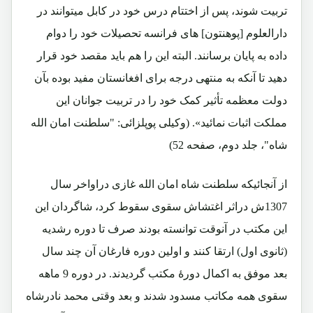
تربیت شوند، پس از اختتام درس خود در کابل میتوانند در
دارالعلوم [پوهنتون] های فرانسه تحصیلات خود را دوام
داده به پایان برسانند. البته این را هم باید مقصد خود قرار
دهید تا آنکه به منتهی درجه برای افغانستان مفید بوده بآن
دولت معظمه تأثیر کمک خود را در تربیت جوانان این
مملکت اثبات نمائید». (وکیلی پوپلزائی: "سلطنت امان الله
شاه"، جلد دوم، صفحه 52)
از آنجائیکه سلطنت شاه امان الله غازی دراواخر سال
1307ش دراثر اغتشاش سقوی سقوط کرد، شاگردان این
این مکتب در آنوقت توانسته بودند صرف تا دوره رشدیه
(ثانوی اول) ارتقا کنند و اولین دوره فارغان آن چند سال
بعد موفق به اکمال دورۀ مکتب گردیدند. در دوره 9 ماهه
سقوی همه مکاتب مسدود شدند و بعد وقتی محمد نادرشاه