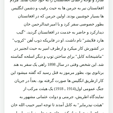
افغانستان نیر به جرمن ها به حیث رقیب و دشمن انگلیس
ها بسیار خوشبین بودند. اولین جرمن که در افغانستان
بطور خصوصی سفر کرد و با امیرعبدالرحمن خان
دیدارکرد و حاضر به خدمت در افغانستان گردید، "گیب
هارد فلایشر" نام داشت. او در فابریکه ذوب آهن "کروپ"
در کشورش کار میکرد و ازطرف امیر به حیث انجنیر در
"ماشینخانه کابل" برای ساختن توپ و دیگر اسلحه گماسته
شد. این شخص وقتی در سال 1898 راهی یک سفر به هند
برتانوی بود، بطور مرموز به قتل رسید که گفته میشود این
کار ازطریق انگلیس ها صورت گرفته بود. بعداً در جریان
جنگ عمومی اول(1914 ـ 1918) یک هیئت مرکب از
نمایندگاه اطریش، جرمنی و دولت عثمانی مشهور به
"هیئت نیدرمایر" به کابل آمدند تا توجه امیر حبیب الله خان
سراج را به حمایت از کشورهای خود جلب نمایند، ولی امیر