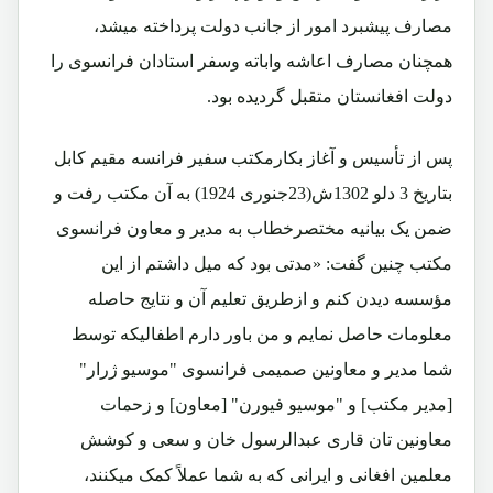
مصارف پیشبرد امور از جانب دولت پرداخته میشد،
همچنان مصارف اعاشه واباته وسفر استادان فرانسوی را
دولت افغانستان متقبل گردیده بود.
پس از تأسیس و آغاز بکارمکتب سفیر فرانسه مقیم کابل
بتاریخ 3 دلو 1302ش(23جنوری 1924) به آن مکتب رفت و
ضمن یک بیانیه مختصرخطاب به مدیر و معاون فرانسوی
مکتب چنین گفت: «مدتی بود که میل داشتم از این
مؤسسه دیدن کنم و ازطریق تعلیم آن و نتایج حاصله
معلومات حاصل نمایم و من باور دارم اطفالیکه توسط
شما مدیر و معاونین صمیمی فرانسوی "موسیو ژرار"
[مدیر مکتب] و "موسیو فیورن" [معاون] و زحمات
معاونین تان قاری عبدالرسول خان و سعی و کوشش
معلمین افغانی و ایرانی که به شما عملاً کمک میکنند،