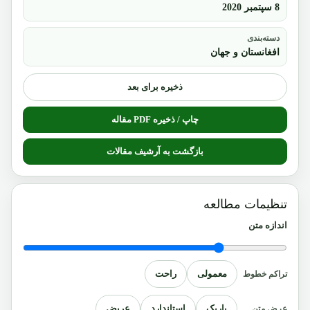
8 سپتمبر 2020
دسته‌بندی
افغانستان و جهان
ذخیره برای بعد
چاپ / ذخیره PDF مقاله
بازگشت به آرشیف مقالات
تنظیمات مطالعه
اندازه متن
معمولی
راحت
تراکم خطوط
باریک
استاندارد
عریض
عرض متن