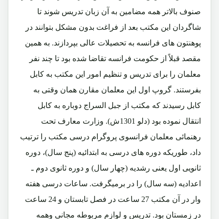
صنوف بالاتر همه مضامین به آن زبان تدریس شوند تا
شاگردان این مکتب بعد از فراغت بدون مشکل بتوانند در
پوهنتون های فرانسه به تحصیلات عالی بپردازند. به همین
مقصد قبلاً از حکومت فرانسه تقاضا شده بود تا چند نفر
معلمان را برای تدریس و تنظیم امور این مکتب به کابل
بفرستند. گروپ اول این معلمان مقارن همان وقتی به
کابل رسیدند که مکتب از جبل السراج دوباره به کابل
انتقال نموده بود (دلو 1301ش). وزارت معارف تحت
رهنمائی معلمان فرانسوی پروگرام درسی مکتب را ترتیب
داد، طوریکه دوره های درسی به ابتدائیه (پنج سال)، دوره
ثانویی اول یعنی رشدیه (چهار سال) و دوره ثانوی دوم ـ
اعدادیه (سه سال) را در برمیگرفت. ساعات درسی هفته
وار در آن مکتب 27 ساعت در فصل تابستان و 24 ساعت
در زمستان بود. تدریس و لوازم مربوطه مجانی وهمه