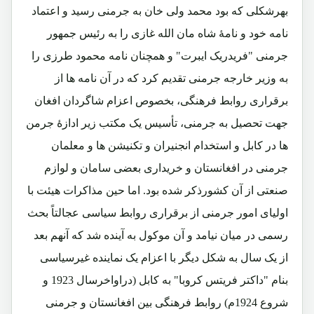
بهرشکلی که بود محمد ولی خان به جرمنی رسید و اعتماد
نامه خود و نامۀ شاه مان الله غازی را به رئیس جمهور
جرمنی "فریدریک ایبرت" و همچنان نامه محمود طرزی را
به وزیر خارجه جرمنی تقدیم کرد که در آن نامه ها از
برقراری روابط فرهنگی، بخصوص اعزام شاگردان افغان
جهت تحصیل به جرمنی، تأسیس یک مکتب زیر ادازۀ جرمن
ها در کابل و استخدام انجنیران و تکنیشن ها و معلمان
جرمنی در افغانستان و خریداری بعضی سامان و لوازم
صنعتی از آن کشورذکر شده بود. اما حین مذاکرات هیئت با
اولیای امور جرمنی از برقراری روابط سیاسی عجالتاً بحث
رسمی در میان نیامد و آن موکول به آینده شد که آنهم بعد
از یک سال به شکل دیگر با اعزام یک نماینده غیرسیاسی
بنام "داکتر فریتس کروبا" به کابل (دراواخرسال 1923 و
شروع 1924م) روابط فرهنگی بین افغانستان و جرمنی