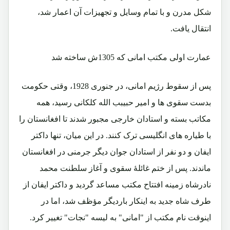
شکل مدرن و با تمام وسایل و تجهیزات آن اعمار شد،
انتقال یافت.
عمارت اولی مکتب امانی که 1305ش ساخته شد
پس از سقوط رژیم امانی، در جنوری 1928، وقتی حکومت
بدست سقوی ها و امیر حبیبب الله کلکانی رسید، همه
مکاتب بسته و استادان خارجى مجبور شدند تا افغانستان را
با طیاره های انگليسی ترک کنند. در این میان، تنها داکتر
ایفان و دو نفر از استادان جوان ديگر جرمنی در افغانستان
ماندند. پس از ختم غائلۀ سقوی و آغاز سلطنت محمد
نادرشاه زمینه افتتاح مکتب مساعد گردید و داکتر ایفان از
طرف شاه جدید به اینکار باردیگر مؤظف شد، اما در
اینوقت نام مکتب از "امانی" به لیسه "نجات" تغییر کرد.