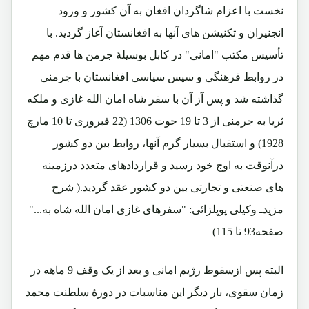
نخست با اعزام شاگردان افغان به آن کشور و ورود
انجنیران و تکنیشن های آنها به افغانستان آغاز گردید. با
تأسیس مکتب "امانی" در کابل بوسیلۀ جرمن ها قدم مهم
در روابط فرهنگی و سپس سیاسی افغانستان با جرمنی
گذاشته شد و پس آز آن با سفر شاه امان الله غازی و ملکه
ثریا به جرمنی از 3 تا 19 حوت 1306 (22 فبروری تا 10 مارچ
1928) و استقبال بسیار گرم آنها، روابط بین دو کشور
درآنوقت به اوج خود رسید و قراردادهای متعدد درزمینه
های صنعتی و تجارتی بین دو کشور عقد گردید.( شرح
مزیدـ وکیلی پوپلزائی: "سفرهای غازی امان الله شاه به..."
صفحه93 تا 115)
البته پس ازسقوط رژیم امانی و بعد از یک وقف 9 ماهه در
زمان سقوی، بار دیگر این مناسبات در دورۀ سلطنت محمد