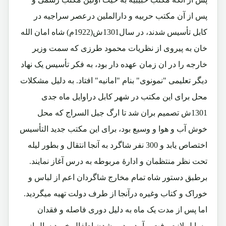
پس از آن مکتب حربیه و دارالملین درعصر سراجیه در
کابل تأسیس شدند، در سال1301ش(1922م) شاه امان الله
خان به پیروی از نظریات محمود طرزی که سمت وزیر
خارجه را در ان زمان عهده دار بود، به فکر تأسیس یک نهاد
دیگر تعلیمی "نمونوی" بنام "امانیه" افتاد. به دلیل مشکلات
محل برای این مکتب در شهر کابل دراوایل ماه جدی
1301ش تصمیم بران شد تا ارگ جبل السراج که محل
خوش آب و هوا و وسیع بود، برای این مکتب جدید التأسیس
اختصاص یابد و 300 نفر شاگرد به آنجا انتقال و بطور لیله
تحت نظر منتظمان و ادارۀ مربوطه به درس آغاز نمایند.
برطبق دستور شاه تمام مخارج شاگردان اعم از لباس و
خوراک و کتاب وغیره درآنجا از طرف دولت تهیه میگردید.
اما پس از مدت یک ماه به دلیل دوری فاصله و فقدان
وسایل لازم رفت و آمد و دور شدن اطفال خورد سال از