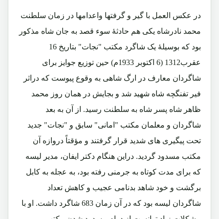
در عکس العمل با گیر و گرفتها واعدامها در زمان سلطنت
محمد نادرشاه یکی هم حادثۀ سوء قصد به جان شاه مذکور
بود که بوسیلۀ یک شاگرد مکتب "نجات" بتاریخ 16
عقرب1312 (6 اکتوبر 1933م) حین توزیع جوایز برای
شاگردان معارف در ارگ شاهی به وقوع پیوست که دراثر
فیر تفنگچه شاه شهید شد و بجایش در همان روز محمد
ظاهر شاه پسر شاه به سلطنت رسید. از آن به بعد
شاگردان و معلمان مکتب "امانی" سابق و "نجات" جدید
تحت پیگیری های شدید قرار گرفتند و مؤقتاً دروازه آن
مکتب مسدود گردید. دراین هنگام دکتر ایفان، مدير لیسه
که براى مدت کوتاه به جرمنی رفته بود، به عجله به کابل
برگشت و خود شاهد بدنامى عجيب و کاهش تعداد
شاگردان لیسه بود که در آن زمان 683 شاگرد داشت. او با
مشکلات زياد توانست از دوام مسدود شدن مکتب