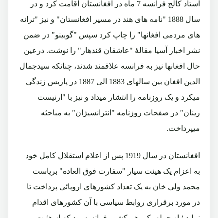
استاد کالج فرانسه 7 ماه در افغانستان اقامت کرد و در
سال 1888 "نامه های هند در مسیر افغانستان" و نیز "ترانه
های مردمی افغانها" را چاپ کرد سپس "گوبینو" در ضمن
نشر اخبار آسیا مقالۀ "عاشقان قندهار" را نوشت. درعین
حال افغانها نیز به فرانسه علاقمند شدند، چنانکه سیدجمال
الدین افغان بین سالهای 1883 الی 1887 در پاریس زندگی
میکرد و یک روزنامه را انتشار میداد و نیز با "ارنیست
رینان" در صفحات روزنامه "انترانسیژان" به مباحثه
میپرداخت.
افغانستان در سال 1919 پس از اعلام استقلال کامل خود
به اعزام یک هیئت سیار "سفارت فوق العاده" بریاست
محمد ولی خان به یک تعداد کشورهای اروپائی پرداخت تا
در مورد برقراری روابط سیاسی با آن کشورهای اقدام
نماید.؛ از جمله یکی هم کشور فرانسه بود که از هئیت