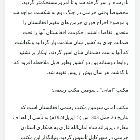
نادرشاه از سر گرفته شد و تا امروزمستحکمتر گردید،
مخصوصاً وقتی جرمنی در جنگ دوم به شکست مواجه شد
و موضوع اخراج فوری جرمن های مقیم افغانستان را
متحدین تقاضا داشتند، حکومت افغانستان آنها را تحت
ضمانت جدی به کشور شان سلامت باز گردانید ونگذاشت
که آنها بدست دشمنان شان اسیر گردند، اینکار بر تشئید
روابط دوستانه بین دو کشور بطور قابل ملاحظه افزود که
با گذشت هر سال بیش از پیش تقویه شد.
مکتب "امانی" ـ سومین مکتب رسمی:
مکتب امانی سومین مکتب رسمی افغانستان است که
بتاریخ 26 حمل 1303ش (15اپریل1924م) به تأسی از اهداف
معارف پرورانه شاه امان‌الله غازی به همکاری استادن
جرمنی‌ در شهرکابل تأسیس گردید. بنیانگذار این مکتب