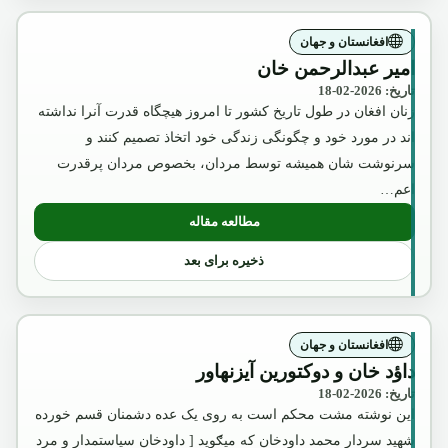
افغانستان و جهان
امیر عبدالرحمن خان
تاریخ: 2026-02-18
زنان افغان در طول تاریخ کشور تا امروز هیچگاه قدرت آنرا نداشته
اند در مورد خود و چگونگی زندگی خود اتخاذ تصمیم کنند و
سرنوشت شان همیشه توسط مردان، بخصوص مردان پرقدرت
اعم…
مطالعه مقاله
: امیر عبدالرحمن خان
ذخیره برای بعد
افغانستان و جهان
داؤد خان و دوکتورین آیزنهاور
تاریخ: 2026-02-18
این نوشته مشت محکم است به روی یک عده دشمنان قسم خورده
شهید سردار محمد داودخان که میګوید [ داودخان سیاستمدار و مرد