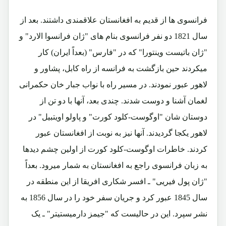
فرانسوی ها از قدیم به افغانستان علاقمندی داشتند. بعد از
سال 1821 دو نفر فرانسوی بنام های "ژان فرانسوا الارد" و
"ژان باتیست وینتورا" که در "فارس" (بعداً ایران) کار
میکردند حین بازگشت به فرانسه از راه کابل، پشاور و
لاهور عبور نمودند. در مسیر راه با نواب جبار خان حکمرانی
لغمان آشنا و دوست شدند. چندی بعد، آنها با دو تن از
دوستان شان "اوگوست-کلود کورت" و پاولو اویتبیل" در
لاهور یکجا گردیدند. آنها نیز به نوبت از افغانستان عبور
کردند. خاطرات اوگوست-کلود کورت از اولین چشم دیدها
به زبان فرانسوی راجع به افغانستان به شمار میرود. بعداً
"ژان پول فیریی" ـ افسر شکاری افریقا از این منطقه در
سال 1845 عبور کرد و جریان سفر خود را در سال 1856 به
نشر سپرد. این در حالیست که "جیمز دارمیستیتر" ـ یک