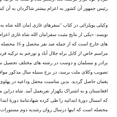
رئیس جمهور آن کشور به اعزام بیشتر شاگردان به آن کش
وکیلی پوپلزائی در کتاب "سفرهای غازی امان الله شاه به 
نویسد: «یکی از نتایج مثبت سفرامان الله شاه غازی اعزا
مراسم خاص از کابل براه جلال آباد و تورخم به ترکیه فر
برادر و مسلمان و دوست در رشته های مختلف تحصیل نماین
تصویب وکلای ملت برسد، در برج سنبله سال مذکور مواف
پغمان حاصل گردید. بدین مناسبت محفل وداعیه در پهلو
افغانستان و به اشتراک یکهزار نفربعمل آمد. شاه درا
که امسال دورۀ ابتدائیه را طی کرده شهادتنامۀ دورۀ ابتدائ
محصله است که اینها درسال روان رشدیه دوم مستورات 
به ترکیه رسیدم، حکومت دوست و برادر ما ترکیه این طلب