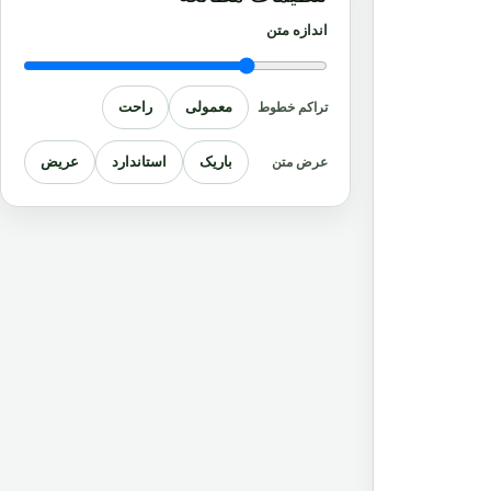
اندازه متن
معمولی
راحت
تراکم خطوط
باریک
استاندارد
عریض
عرض متن