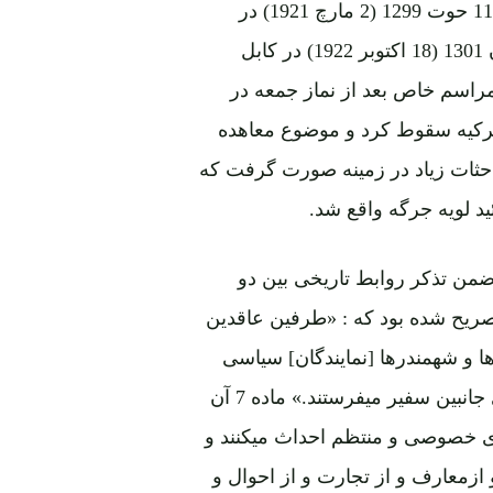
مسکو به امضاء رسید که بعداً این معاهده بتاریخ 27 میزان 1301 (18 اکتوبر 1922) در کابل
مراسم خاص بعد از نماز جمعه در
ترکیه سقوط کرد و موضوع معاهده
تائید مطرح شد، مباحثات زیاد در زمینه صورت گرفت که
ئید لویه جرگه واقع شد.
ضمن تذکر روابط تاریخی بین دو
ته و لزوم تجدید این روابط، در ماده 6 آن تصریح شده بود که : «طرفین عاقدین
ا و شهمندرها [نمایندگان] سیاسی
مقاوله نامه های علیحده می نویسند و از اکنون بمرکزهای جانبین سفیر میفرستند.» ماده 7 آن
ای خصوصی و منتظم احداث میکنند و
 ازمعارف و از تجارت و از احوال و