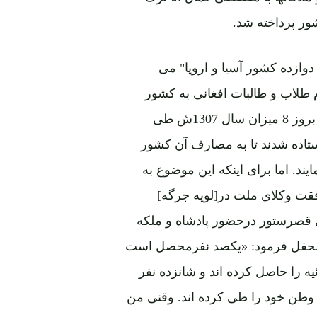
ور پرداخته شد.
دوازده کشور آسیا و اروپا" می
م طلاب و طالبات افغانی به کشور
های خارج است که از جمله صد نفر محصل و 16 محصله بروز 8 میزان سال 1307ش طی
ستاده شدند تا به مصارف آن کشور
د. اما برای اینکه این موضوع به
قت وکلای ملت در[لویه جرگه]
ی قصرستور درحضور پادشاه و ملکه
ین محفل فرمود: «یکصد نفرمحصل است
یه را حاصل کرده اند و شانزده نفر
وطن خود را طی کرده اند. وقنی من
ای ما را به خرج خود حکومت ترکیه