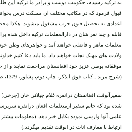
قبول فرمود که در مکاتب مختلف آن مملکت درس بخوانند
اعدادی به تحصیل فنون حرب مشغول میشوند. هکذا محصل
قابله و چند نفر شان در دارالمعلمات ترکیه داخل شده برا
معلمات ماهر و فاضلی خواهند آمد و خواهرهای وطن خود
ولادت های مهلک نجات خواهند داد. ما باید دعا کنیم خداوند م
موفقانه بوطن عزیز خود افغانستان مراجعت نمایند و از ح
(شرح مزید ـ کتاب فوق الذکر، چاپ دوم، پشاور، 1379، صفحه281 تا 285)
سفیرآنوقت افغانستان درانقره غلام جیلانی خان [چرخی] ب
شده بود که خانم سفیر ازمتعلمات افغان درانقره سرپرست
علمی آنها وارسی نموده بکابل خبر دهد. (معلومات بیشتر 
ارتباط با معارف اناث در انوقت تقدیم میگردد.)