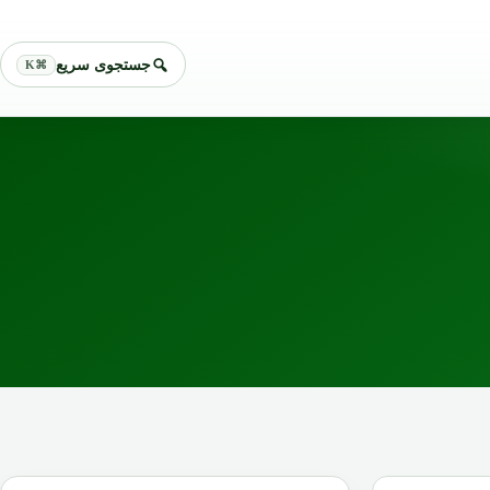
جستجوی سریع
⌘K