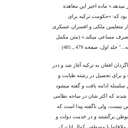
میدهد.» ماده اخیر این معاهده
ود که: «حکومت ترکیه برای
ت از متعلمین ملکی و افسران عسکری
ل صرف مساعی میکند.» (متن مکمل
د اول، صفحه 479 ـ 481)
8 فوق الذکر اعزام شاگردان افغان به ترکیه آغاز شد و ددر
نتخاب و برای تحصیل در رشته طبابت و
 سلسله ادامه یافت و گفته میشود
ده شدند که اکثر شان در ساحه نظامی
 نیست، ولی ناگفته پیدا است که
 بوطن برگشتند و در خدمت دولت و
 ملاقاتها با مصطفی کمال اتا ترک