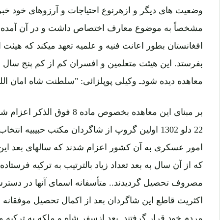
وضعیت های دیگر و ازهرنوع احتیاجات و آرزوهای خود خبر 
مشخصاً به موضوع معارف اختصاص داشت و در آن آمده ب
افغانستان بطور اعانت فنیه و علمیه تعهد میکند که هیئ
بفرستد. این هیئت متعلمین و افسران کم از کم پنج سا
معاهده دیده شودـ وکیلی پوپلزائی: "سلطنت شاه امان الله..." جل
بر مبنای این معاهده بخصوص ماده 
22 دلو 1302 اولین گروپ از شاگردان مکتب حبیبیه ا
امور عسکری به آن کشور اعزام شدند که سالهای بعد این
که از آن سال به بعد تعداد زیاد بالترتیب به ترکیه فرستا
مصروف تحصیل گردیدند.. متأسفانه اسمای آنها در دسترس
اکثریت قاطع این شاگردان بعد از اکمال تحصیل موفقانه
مردم خود قرار گرفتند. بعد ازسفر شاه و ملکه به ترکیه و