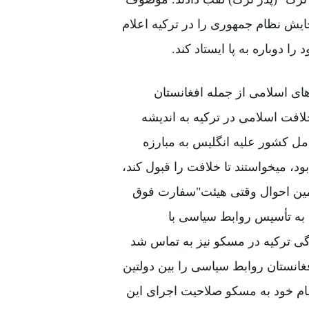
 لغو و بجایش نظام جمهوری را در ترکیه اعلام
 دوباره به پا ایستاد کند.
ای اسلامی از جمله افغانستان
افت اسلامی در ترکیه به اندیشه
امل کشور علیه انگلیس به مبارزه
، میخواستند تا خلافت را قبول کند،
همین احوال وقتی هیئت"سفارت فوق
 به تأسیس روابط سیاسی با
دگی ترکیه در مسکو نیز به تماس شد
غانستان روابط سیاسی را بین دولتین
مقام خود به مسکو صلاحیت اجرای این
وظیفه را سپرد و معاهده مقدماتی دوستی بین آنها بتاریخ 11 حوت 1299 (2 مارچ 1921) در