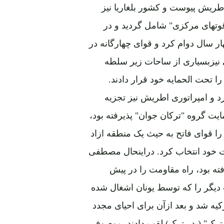
 1914 به جناح جرمنی ـ اطریش پیوست و کشور بلغاریا نیز
وتهای مرکزی" شامل گردید و در
ر سال دوام کرد و قوای چهارگانه در
 نیزبسیاری از ساحات زیر سلطه
ا تحت الحمایه خود قرار دادند.
و امپراتوری اطریش نیز تجزیه
یت گروه "ترکان جوان" پذیرفته بود،
ا قوای فاتح به حیث یک منطقه ازاد
تخت خود انتخاب کرد. دراینحال مصطفی
ته بود، راه مقاومت را در پیش
دیگر را که توسط یونان اشغال شده
کیه شد و بعد ازآن برای احیای مجدد
ترک" (پدر ترک) لقب دادند. موصوف