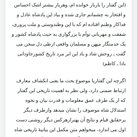
(این گفتار را باربار خوانده ام، وهربار بیشتر اشک احساس
و افتخار به چشمانم جاری شده و بیاد این پادشاه عادل و
فداکار وطنم افتاده ام که با این وطندوستی و ملت پروری،
شفقت و مهربانی توأم با بزرگواری به حیث پادشاه کشور و
یک خدمتگار میهن و مسلمان واقعی ازطی دل سخن می
گفت ـ روحش شاد و یاد این ابر مرد تاریخ کشورجاودانی
بادا ـ کاظم)
اگرچه این گفتاربا موضوع بحث ما یعنی انکشاف معارف
ارتباط ضمنی دارد، ولی نظر به اهمیت تاریخی این گفتار
که از یک طرف عمق معلومات و قدرت بیان و نحوه
استدلال شاه موصوف را نشان میدهد وازطرف دیگر
برحقایق قیام و نتایج آن بهترازهرکس دیگر روشنی دست
اول می اندازد، میخواهم متن مکمل این بیانیۀ تاریخی شاه