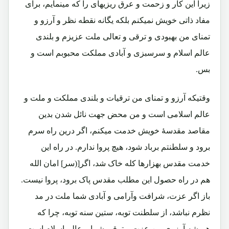
زیرا این کار و زحمت و عرق ریزیهای را که مینمایم، برای
مفاد ذاتی خویش نمیکنم بلکه یگانه نقطه نظر و آرزو و
تمنای من بهبودی و ترقی و تعالی ملت عزیزم و بلندی
عالم اسلام و سرسبزی و آبادی مملکت محبوبم است و
بس.
وقتیکه آرزو و تمنای من ترقیات و بلندی مملکت و ملت و
عالم اسلامی است و من محض جهت نائل شدن بدین
مقاصد مقدسۀ خویش خدمت میکنم، اگر درین راه سرم
برود و سلطنتم برباد شود، هیچ پروا ندارم. در راه این
خدمت مقدس بهزارها کله خاک شد، اگر[(سر] امان الله
هم در راه حصول این مطلب مقدس پاک برود، پروا نیست.
باز اگر عزت، شرافت وآرامی و آبادی شما ملت در مد
نظرم نباشد، از سلطنت توبه، ستین سنه توبه، چرا که
همیشه آرزوی من عزت و ترقی شما و عالم اسلام است.