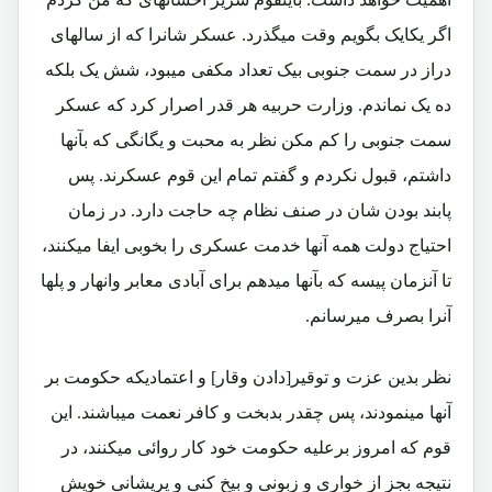
اگر یکایک بگویم وقت میگذرد. عسکر شانرا که از سالهای
دراز در سمت جنوبی بیک تعداد مکفی میبود، شش یک بلکه
ده یک نماندم. وزارت حربیه هر قدر اصرار کرد که عسکر
سمت جنوبی را کم مکن نظر به محبت و یگانگی که بآنها
داشتم، قبول نکردم و گفتم تمام این قوم عسکرند. پس
پابند بودن شان در صنف نظام چه حاجت دارد. در زمان
احتیاج دولت همه آنها خدمت عسکری را بخوبی ایفا میکنند،
تا آنزمان پیسه که بآنها میدهم برای آبادی معابر وانهار و پلها
آنرا بصرف میرسانم.
نظر بدین عزت و توقیر[دادن وقار] و اعتمادیکه حکومت بر
آنها مینمودند، پس چقدر بدبخت و کافر نعمت میباشند. این
قوم که امروز برعلیه حکومت خود کار روائی میکنند، در
نتیجه بجز از خواری و زبونی و بیخ کنی و پریشانی خویش