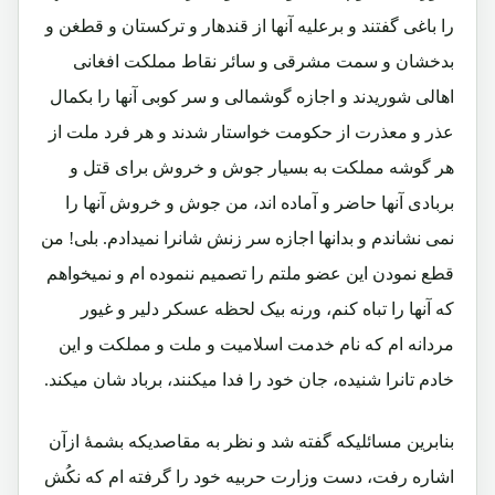
را باغی گفتند و برعلیه آنها از قندهار و ترکستان و قطغن و
بدخشان و سمت مشرقی و سائر نقاط مملکت افغانی
اهالی شوریدند و اجازه گوشمالی و سر کوبی آنها را بکمال
عذر و معذرت از حکومت خواستار شدند و هر فرد ملت از
هر گوشه مملکت به بسیار جوش و خروش برای قتل و
بربادی آنها حاضر و آماده اند، من جوش و خروش آنها را
نمی نشاندم و بدانها اجازه سر زنش شانرا نمیدادم. بلی! من
قطع نمودن این عضو ملتم را تصمیم ننموده ام و نمیخواهم
که آنها را تباه کنم، ورنه بیک لحظه عسکر دلیر و غیور
مردانه ام که نام خدمت اسلامیت و ملت و مملکت و این
خادم تانرا شنیده، جان خود را فدا میکنند، برباد شان میکند.
بنابرین مسائلیکه گفته شد و نظر به مقاصدیکه بشمۀ ازآن
اشاره رفت، دست وزارت حربیه خود را گرفته ام که نکُش