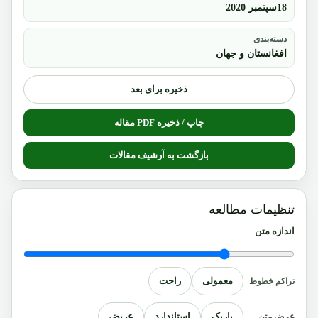
18سپتمبر 2020
دسته‌بندی
افغانستان و جهان
ذخیره برای بعد
چاپ / ذخیره PDF مقاله
بازگشت به آرشیف مقالات
تنظیمات مطالعه
اندازه متن
معمولی
راحت
تراکم خطوط
باریک
استاندارد
عریض
عرض متن