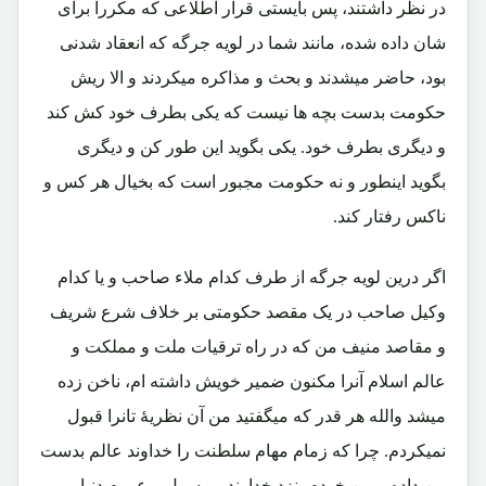
در نظر داشتند، پس بایستی قرار اطلاعی که مکرراً برای
شان داده شده، مانند شما در لویه جرگه که انعقاد شدنی
بود، حاضر میشدند و بحث و مذاکره میکردند و الا ریش
حکومت بدست بچه ها نیست که یکی بطرف خود کش کند
و دیگری بطرف خود. یکی بگوید این طور کن و دیگری
بگوید اینطور و نه حکومت مجبور است که بخیال هر کس و
ناکس رفتار کند.
اگر درین لویه جرگه از طرف کدام ملاء صاحب و یا کدام
وکیل صاحب در یک مقصد حکومتی بر خلاف شرع شریف
و مقاصد منیف من که در راه ترقیات ملت و مملکت و
عالم اسلام آنرا مکنون ضمیر خویش داشته ام، ناخن زده
میشد والله هر قدر که میگفتید من آن نظریۀ تانرا قبول
نمیکردم. چرا که زمام مهام سلطنت را خداوند عالم بدست
من داده و من خودم بنزد خداوند و رسول و عموم دنیا