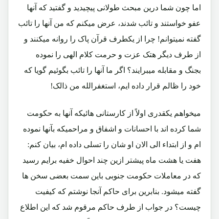
اما چون شما درین مبحث طولانی پیچیدید و گفتید که آنها
عفو خواستند و تائب شدند، عرض میکنم که من آنها را تائب
گفته نمیتوانم! چرا از یکطرف قرآن پاک را روانه میکنند و
از طرف دیگر هتک عزت و حرمت کلام الهی را نموده
بجنگ و مقابله میبرایند؟ اگر ما آنها را تائب بگوئیم گویا که
خود را ظالم قرار داده ایم، استغفرالله من ذالک!
میخواهم یکقدری اولاً از کارستانی هائیکه آنها به حکومت
شما کرده اند با احسانات و اشفاق و مراحمیکه بآنها نموده
ام و از ابتداء الی الان او شان را تسلی داده ام، بیان کنم:
هفت یا هشت ماه پیشتر ازین چند احوال خفیه برایم رسید
که در معاملات حکومت جنوبی باین سمت بعضی سخن ها
گفته میشود. بنابرین برای حاکم آنجا نوشتم که کیفیت
چیست؟ در جواب از طرف حاکم مرقوم شد که این اطلاع