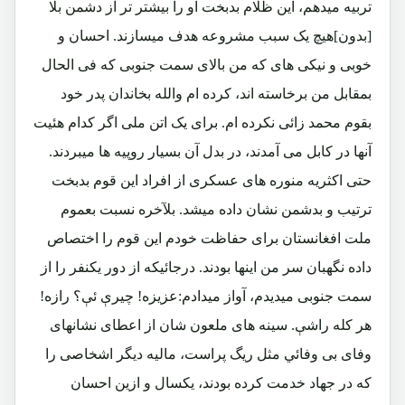
تربیه میدهم، این ظلام بدبخت او را بیشتر تر از دشمن بلا
[بدون]هیچ یک سبب مشروعه هدف میسازند. احسان و
خوبی و نیکی های که من بالای سمت جنوبی که فی الحال
بمقابل من برخاسته اند، کرده ام والله بخاندان پدر خود
بقوم محمد زائی نکرده ام. برای یک اتن ملی اگر کدام هئیت
آنها در کابل می آمدند، در بدل آن بسیار روپیه ها میبردند.
حتی اکثریه منوره های عسکری از افراد این قوم بدبخت
ترتیب و بدشمن نشان داده میشد. بلآخره نسبت بعموم
ملت افغانستان برای حفاظت خودم این قوم را اختصاص
داده نگهبان سر من اینها بودند. درجائیکه از دور یکنفر را از
سمت جنوبی میدیدم، آواز میدادم:عزیزه! چیرې ئې؟ رازه!
هر کله راشې. سینه های ملعون شان از اعطای نشانهای
وفای بی وفائي مثل ریگ پراست، مالیه دیگر اشخاصی را
که در جهاد خدمت کرده بودند، یکسال و ازین احسان