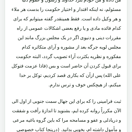
مسئولم، نه اینکه اقتدار و اختیار حکومت را بدست هر ملاء
و هر وکیل داده است. فقط همینقدر گفته میتوانم که برای
کدام فائده مادی و یا رفع بعضی اشکالات عمومی از راه
مقررات دینی و دنیوی اگر در یک مجلس بزرگ مانند این
مجلس لویه جرگه بعد از مشوره و آرای متکاثره کدام
مفکوره و نظریه بکثرت آراء تصویب گردد، البته حکومت
برای قبول کردن آن حاضر است و بس (فاذا عزمت فتوکل
علی الله) پس ازآن که بکاری قصد کردیم، توکل بر خدا
میکنم، از هیچکس خوف و ترس ندارم.
ثبت فرامینی را که برای این جهال سمت جنوبی از اول الی
الآن مکرراً روانه کرده ایم، بشنوید تا اندازۀ رأفت و شفقت
و دریادلی و عفو و مسامحه مرا که باین گروه باغیه مرعی
و مأمول داشته ام، بخوبی بدانید. {درینجا کتاب خصوصی