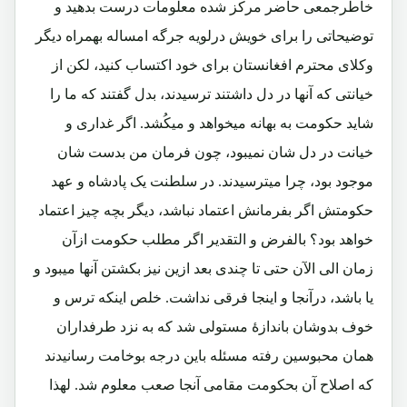
خاطرجمعی حاضر مرکز شده معلومات درست بدهید و
توضیحاتی را برای خویش درلویه جرگه امساله بهمراه دیگر
وکلای محترم افغانستان برای خود اکتساب کنید، لکن از
خیانتی که آنها در دل داشتند ترسیدند، بدل گفتند که ما را
شاید حکومت به بهانه میخواهد و میکُشد. اگر غداری و
خیانت در دل شان نمیبود، چون فرمان من بدست شان
موجود بود، چرا میترسیدند. در سلطنت یک پادشاه و عهد
حکومتش اگر بفرمانش اعتماد نباشد، دیگر بچه چیز اعتماد
خواهد بود؟ بالفرض و التقدیر اگر مطلب حکومت ازآن
زمان الی الآن حتی تا چندی بعد ازین نیز بکشتن آنها میبود و
یا باشد، درآنجا و اینجا فرقی نداشت. خلص اینکه ترس و
خوف بدوشان باندازۀ مستولی شد که به نزد طرفداران
همان محبوسین رفته مسئله باین درجه بوخامت رسانیدند
که اصلاح آن بحکومت مقامی آنجا صعب معلوم شد. لهذا