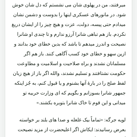
میرفتند، من در پهلوی شان می نشستم که دل شان خوش
شود. در مانورهای عسکری اینها را بدوست و دشمن نشان
میدادم حتی پیسه، دولت، عزت و هیچ چیز را از ایشان دریغ
نکردم. باز هم تباهی شانرا آرزو ندارم و تا چندی او شانرا
نصیحت و اندرز میدهم تا باشد که بدین خطای خود بدانند و
ازین سهو و خطای خود کسب آگاهی کنند. باز هم اگر
مسلمانان نشدند و براه صلاحیت و اسلامیت و مطاوعت
حکومت نشتافتند و تسلیم نشدند، والله اگر باز از هیچ زبان
لفظ صلح را در بارۀ آنها بشنوم و یا قبول کنم، به جُز اینکه
جمهور شانرا بسوزانم و بگویم که ای وزارت حربیه تو
میدانی و این قوم تا خاک شانرا بتوبره بکشند.»
لویه جرگه: «تماماً بیک غلغله و صدا های بلند بر خواسته
بعرض رسانیدند: ایکاش اگر اعلیحضرت از مزید نصیحت