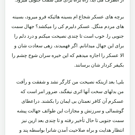
برچه های عسکر شجاع ام بسینه هائیکه فرو میرود، بسینه
های مردم منگل. عسکر دلیرم کی را میکشد؟ جهال سمت
جنوبی را. خوب است تا چندی نصیحت میکنم و درد دلم را
برای این جهال میدانانم. اگر فهمیدند، زهی سعادت شان و
الا عسکر را اجازه میدهم که این خیره سران شوخ چشم را
بکیفر کردار شان برسانند.
بلی! بعد ازینکه نصیحت من کارگر نشد و شفقت و رأفت
من بدلهای سخت آنها اثری نیفگند، ضرور امر است که
عسکرم آن کافر نعمتان بی ایمان را بکشند. دراعطای
گوشمالی و سرزنش و مجازات این طوائف جهالت پیشه
سمت جنوبی تا حال تأخیر رفته و تا چندی بعد ازین نیز
انتظار هدایت و براه صلاحیت آمدن شانرا بواسطه پند و