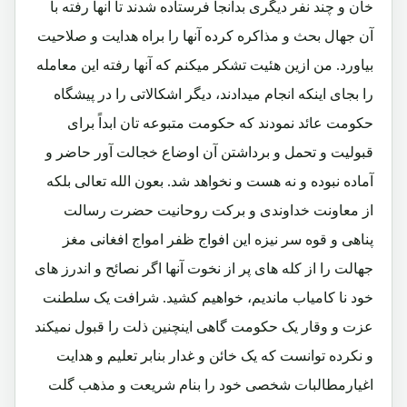
خان و چند نفر دیگری بدانجا فرستاده شدند تا آنها رفته با
آن جهال بحث و مذاکره کرده آنها را براه هدایت و صلاحیت
بیاورد. من ازین هئیت تشکر میکنم که آنها رفته این معامله
را بجای اینکه انجام میدادند، دیگر اشکالاتی را در پیشگاه
حکومت عائد نمودند که حکومت متبوعه تان ابداً برای
قبولیت و تحمل و برداشتن آن اوضاع خجالت آور حاضر و
آماده نبوده و نه هست و نخواهد شد. بعون الله تعالی بلکه
از معاونت خداوندی و برکت روحانیت حضرت رسالت
پناهی و قوه سر نیزه این افواج ظفر امواج افغانی مغز
جهالت را از کله های پر از نخوت آنها اگر نصائح و اندرز های
خود نا کامیاب ماندیم، خواهیم کشید. شرافت یک سلطنت
عزت و وقار یک حکومت گاهی اینچنین ذلت را قبول نمیکند
و نکرده توانست که یک خائن و غدار بنابر تعلیم و هدایت
اغیارمطالبات شخصی خود را بنام شریعت و مذهب گلت