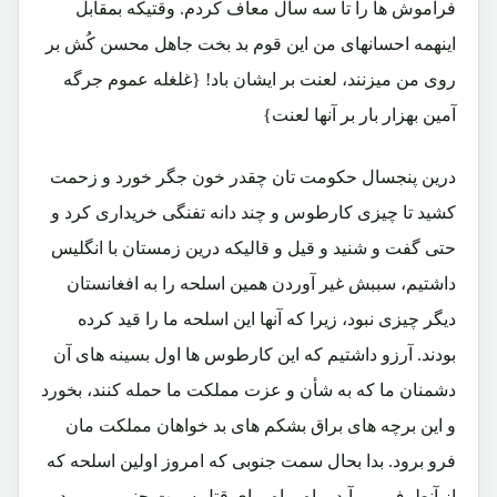
فراموش ها را تا سه سال معاف کردم. وقتیکه بمقابل
اینهمه احسانهای من این قوم بد بخت جاهل محسن کُش بر
روی من میزنند، لعنت بر ایشان باد! {غلغله عموم جرگه
آمین بهزار بار بر آنها لعنت}
درین پنجسال حکومت تان چقدر خون جگر خورد و زحمت
کشید تا چیزی کارطوس و چند دانه تفنگی خریداری کرد و
حتی گفت و شنید و قیل و قالیکه درین زمستان با انگلیس
داشتیم، سببش غیر آوردن همین اسلحه را به افغانستان
دیگر چیزی نبود، زیرا که آنها این اسلحه ما را قید کرده
بودند. آرزو داشتیم که این کارطوس ها اول بسینه های آن
دشمنان ما که به شأن و عزت مملکت ما حمله کنند، بخورد
و این برچه های براق بشکم های بد خواهان مملکت مان
فرو برود. بدا بحال سمت جنوبی که امروز اولین اسلحه که
از آنطرف می آید، راه براه برای قتل سمت جنوبی میرود.