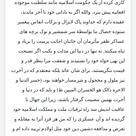
کاری کرده از یک حکومت اسلامیه مانند سلطنت موجوده
افغانیه پیش ببرد. والله اگر به نادانی خود تا آخر ماندند،
عقیده دارم که خداوند پاک لایزال و برکات انفاس پیغمبر
ستوده خصال ما بواسطۀ سر شمشیر و نوک برچه های
عساکر ظفر مآثرمان آن خائنان اجانب پرست را برباد و
تباه میکنند. نه تنها در دنیا این مذلت و نکبت اگر نصیحت
این بهی خواه خود را نشنیدند و شفقت مرا بنظر قدر و
قیمت ننگریستند، برای شان عائد بلکه معتقدم که در آخرت
نیز ملول و مخجول و شرمسار خواهند بود، (خسر الدنیا و
الاخره ذالک هو الخسران المبین ط) و باید که در دنیا و
آخرت بهمین مصیبت گرفتار باشند، زیرا این جهال نا
عاقبت اندیش سد راه ترقیات ملت و مملکت اسلامیه خود
گردیده اند و آن عسکری را که من هر فرد آنرا به مقابله و
تعرض و مدافعه دشمن دین خود مثل اولادم تربیه داده ام و