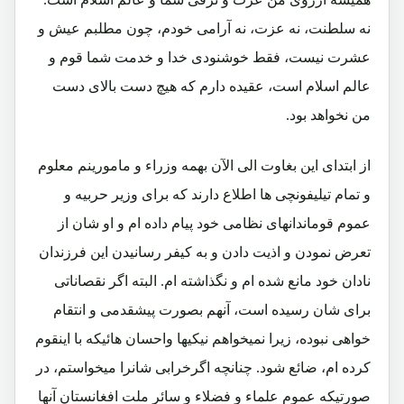
نه سلطنت، نه عزت، نه آرامی خودم، چون مطلبم عیش و
عشرت نیست، فقط خوشنودی خدا و خدمت شما قوم و
عالم اسلام است، عقیده دارم که هیچ دست بالای دست
من نخواهد بود.
از ابتدای این بغاوت الی الآن بهمه وزراء و مامورینم معلوم
و تمام تیلیفونچی ها اطلاع دارند که برای وزیر حربیه و
عموم قوماندانهای نظامی خود پیام داده ام و او شان از
تعرض نمودن و اذیت دادن و به کیفر رسانیدن این فرزندان
نادان خود مانع شده ام و نگذاشته ام. البته اگر نقصاناتی
برای شان رسیده است، آنهم بصورت پیشقدمی و انتقام
خواهی نبوده، زیرا نمیخواهم نیکیها واحسان هائیکه با اینقوم
کرده ام، ضائع شود. چنانچه اگرخرابی شانرا میخواستم، در
صورتیکه عموم علماء و فضلاء و سائر ملت افغانستان آنها