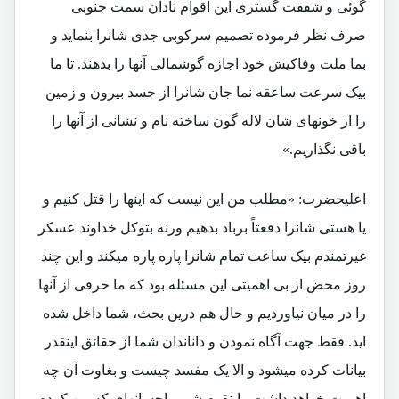
گوئی و شفقت گستری این اقوام نادان سمت جنوبی
صرف نظر فرموده تصمیم سرکوبی جدی شانرا بنماید و
بما ملت وفاکیش خود اجازه گوشمالی آنها را بدهند. تا ما
بیک سرعت ساعقه نما جان شانرا از جسد بیرون و زمین
را از خونهای شان لاله گون ساخته نام و نشانی از آنها را
باقی نگذاریم.»
اعلیحضرت: «مطلب من این نیست که اینها را قتل کنیم و
یا هستی شانرا دفعتاً برباد بدهیم ورنه بتوکل خداوند عسکر
غیرتمندم بیک ساعت تمام شانرا پاره پاره میکند و این چند
روز محض از بی اهمیتی این مسئله بود که ما حرفی از آنها
را در میان نیاوردیم و حال هم درین بحث، شما داخل شده
اید. فقط جهت آگاه نمودن و داناندان شما از حقائق اینقدر
بیانات کرده میشود و الا یک مفسد چیست و بغاوت آن چه
اهمیت خواهد داشت. باینقوم شریر احسانهای که من کردم