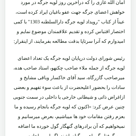
امان الله غازی را که درآخرین روز لویه جرگه در مورد
خواهش اعضای جرگه جهت عفو باغیان ایراد کرده است،
عیناً از کتاب "رویداد لویه جرگه دارالسلطنه 1303" با کمی
اختصار اقتباس کرده و تقدیم علاقمندان موضوع نمایم و
امیدوارم که آنرا سرتاپا بدقت مطالعه بفرمایند، از اینقرار:
رئیس شورای دولت درپایان لویه جرگه یک تعداد اعضای
لویه جرگه از جمله ملاء صاحب چکنهو، استاد صاحب هده،
میرصاحب گازرگاه، سید آقای خاکسار وباقی مشایخ و
سادات را بحضور اعلیحضرت از باعث سوء تفهیم و بعضی
ازاغراض ذاتی و شیطانی خارجی یا داخلی در سمت جنوبی
چنین عرض کرد: «اکنون که لویه جرگه بانجام رسیده و ما
بعزم رفتن مقامات خود ها میباشیم، بعرض میرسانیم و
نمیخواهیم که آن برادرهای گنهگار گول خورده ما اضافه
برین گرفتار گمراهی و گناه باشند. اگر امر و اجازه