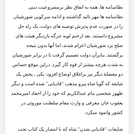
نظامنامه ها، همه به اتفاق نظر برمشروعیت دینی
نظامنامه ها مهر تائید گذاشتند و ادامه سرکوبی شورشیان
را در صورت عدم پذیرش توصیه های دولت، یک راه حل
مشروع دانستند. بعد ازختم لویه جرگه باردیگر هیئت های
صلح نزد شورشیان اعزام شدند، اما آنها بدون نتیجه
برگشتند. بنابرآن دولت تصمیم گرفت تا در برابر شورشیان
به شدت هرچه بیشتر از قوه کار گیرد. دراین موقع حساس
دو معضلۀ دیگر نیز براغلاق اوضاع افزود: یکی ـ پخش یک
شایعه که گویا شاه پیرو مذهب "قادیانی" شده است و دیگر
ظهور شخصی بنام عبدالکریم که خود را از احفاد امیرمحمد
یعقوب خان معرفی و وارث مقام سلطنت موروثی در
کشور وانمود میکرد.
شایعات "قادیانی شدن" شاه که با انتشار یک کتاب تحت