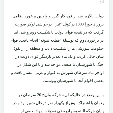
اند.
دولت ناگزیر شد از قوه کار گیرد و واولین برخورد نظامی
بروز 2 جوزا 1303 درکوتل "تیرا" درحواشی لوکر صورت
گرفت که در نتیجه قوای دولت با شکست روبرو شد، اما
در برخورد دوم که بوسیلۀ "قطعه نمونه" انجام یافت، قوای
حکومت شورشی ها را شکست دادند و منطقه را از نفوذ
شان خالی کردند و یک ماه بعدتر باردیگر قوای دولت در
جنگ با شورشیان با ضعف مواجه شد و با این شکل در
اواخر ماه سرطان شورش به کتواز و غزنی انتشار یافت و
بعضی اقوام آنجا با شورشیان پیوستند.
با این وضع در حالیکه لویه جرگه بتاریخ 20 سرطان در
پغمان با اشتراک بیش از یکهزار نفر درحال تدویر بود و در
پایان جرگه البته پس ازبعضی تعدیلات مواد بعضی از