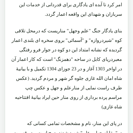
امر کرد تا آبده ای یادگاری برای قدردانی از خدمات این
سربازان و شهدای این واقعه اعمار گردد.
بنای یادگار جنگ "علم وجهل" مناریست که درمحل تلاقی
کوه "شیردروازه" و "آسمائی" بروی سخره ای بلندی اعمار
گردیده که نشانه امتداد این دو کوه در جوار فرو رفتگی
معبردریای کابل در ساحه "دهمزنگ" است که کار اعمار آن
در اواخر 1303 آغاز و در 23 جوزای 1304 تکمیل و با بیانیۀ
شاه امان الله غازی جلوه گر شهر و مردم گردید. (عکس
طرف راست نمایی از منارعلم و جهل و عکس چپ
مراسم پرده برداری از روی منار حین ایراد بیانیۀ افتتاحیه
شاه غازی)
در پای این منار، نام و مشخصات تمامی کسانی که
در"مقابله جهل وعلم" شهید شدند، درج است و در قسمت