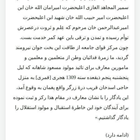
سمیر المجاهد الغازی اعلیحضرت امیرامان الله خان ابن
اعلیحضرت امیر حبیب الله خان شهید ابن اعلیحضرت
امیرعبدالرحمن خان مرحوم که عِلم و ثروت درعصرش
توأم رسیده و تمدن و ترقی باین عهد کمر خدمت بست.
چون مرکز قوای جامعه از طاقت این بخت جوان نیرومند
گردید، ما زمرۀ فدائیان وطن از متعلمین و معلمین و
مامورین معارف برای تائید مولود مسعود شاهانه که لیل
پنجشنبه پنجم ذیقعده سنه 1309 هجری [قمری] به منزل
حاجی اسدخان قریب درۀ زرگر واقع پغمان به وقوع آمد،
این یادگار را با نشان معارف در مقام هذا رکز و ثبت نموده
برای آیندگان خود این خاطرۀ استقبال و مولود استقلال را
یادگار گذاشتیم.»
(ادامه دارد)