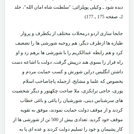
دیده شود ـ وکیلی پوپلزائی: "سلطنت شاه امان الله"، جلد
2، صفحه 175 ـ 177)
جابجا سازی اردو درمحلات مختلف از یکطرف و پرواز
طیاره ها ازطرف دیگر، هم روحیه شورشی ها را تضعیف
کرد و هم رابطه عبدالکریم را با شورشی ها برهم زد و او
راه فرار را بسوی هند درپیش گرفت. دولت با اشاعه دست
داشتن انگلیس دراین شورش و کسب حمایت مردم و
بخصوص که علما و مشایخ، ازجمله پاچاصاحب اسلام
پوری، حاجی ترانکزی، ملا صاحت چکهنور و دیگر شخصیت
های سرشناس دینی، شورشیان را یاغی و باغی خطاب
کردند و از موقف دولت حمایت نمودند، موفق به تقویه
موقف خود گردید. تعدادی بیش از 500 تن از شورشی ها از
کار پشیمان و خود را تسلیم دولت کردند و عده ای پا به