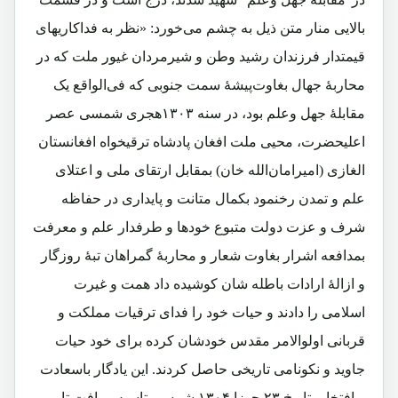
بالایی منار متن ذیل به چشم می‌خورد: «نظر به فداکاریهای
قیمتدار فرزندان رشید وطن و شیرمردان غیور ملت که در
محاربۀ جهال بغاوت‌پیشۀ سمت جنوبی که فی‌الواقع یک
مقابلۀ جهل وعلم بود، در سنه ١٣٠٣هجری شمسی عصر
اعلیحضرت، محیی ملت افغان پادشاه ترقیخواه افغانستان
الغازی (امیرامان‌الله خان) بمقابل ارتقای ملی و اعتلای
علم و تمدن رخنمود بکمال متانت و پایداری در حفاظه
شرف و عزت دولت متبوع خودها و طرفدار علم و معرفت
بمدافعه اشرار بغاوت شعار و محاربۀ گمراهان تبۀ روزگار
و ازالۀ ارادات باطله شان کوشیده داد همت و غیرت
اسلامی را دادند و حیات خود را فدای ترقیات مملکت و
قربانی اولوالامر مقدس خودشان کرده برای خود حیات
جاوید و نکونامی تاریخی حاصل کردند. این یادگار باسعادت
و افتخار بتاریخ ۲۳ جوزا ۱۳۰۴ شمسی تاسیس یافت تا