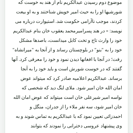
موضوع دوم رسیدن عبدالکریم نام از هند به خوست که
شورشیها او را به حیث امیر خویش شناختند و به او بیعت
کردند، موجب ناآرامی حکومت شد. استیوارت درباره می
نویسد: « در هند پسرامیرمحمد یعقوب خان بنام عبدالکریم
خود را وارث تاج و تخت کابل میدانست، باصدها مشکل
خود را به "بنو" در بلوچستان رساند و از آنجا به "میرانشاه"
رفت؛ در آنجا با افغانها دیدن نمود و خود را معرفی کرد. آنها
گفتند که در خوست شورش است و باید خود را به آنجا
برساند. عبدالکریم اعلامیه صادر کرد که میتواند عوض
امان الله خان امیر شود. ملای لنگ دید که شخصی که
نواسه امیر شیرعلی خان است میتواند که عوض امان الله
خان امیر شود، سه نفر ملاء را از جدران، منگل و
احمدزائی تعیین نمود که با عبدالکریم به تماس شوند و به
وی پیشنهاد عروسی دخترانی را نمودند که بتوانند