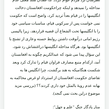
مداخله را نمیدهد و اینکه چراحکومت افغانستان دخالت
انگلیسها را در قیام بعداً تردید کرد، واضح است که حکومت
نمی خواست پس از سرکوبی قیام، مناسبات سیاسی خود
را با انگلیسها تحت الشعاع آن قضیه قراردهد، زیرا پالیسی
رژیم امانی درآنوقت داشتن روابط حسنه وعاری از تشنج با
انگلیسها بود. هرگاه مداخله انگلیسها دراغتشاش رد شود،
این سؤال پیدا می شود که عبدالکریم چگونه به افغانستان
آمد، ازکدام منبع مصارف فراوان قیام را تدارک کرد وبعد
شکست هنگامیکه به هند برگشت، چرا انگلیس ها به
تقاضای حکومت افغانستان از استرداد او غرض محاکمه به
بهانه عدم رویۀ بالمثل خود داری کردند؟؟ (بررسی مزید
موضوع دراین بحث نمی گنجد).
منار یادگارِ جنگِ "علم و جهل":