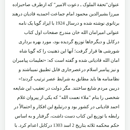
عنوان"تحفة الملوک ـ دعوت الامیر" که ازطرف صاحبزاده
میرزا بشیرالدین محمود امام جماعت احمدیه قادیان درهند
برتانوی نوشته شده و درسال 1924 با ایزاد گویا یک نامه
عنوانی امیرامان الله خان مندرج صفحات اول کتاب
درکابل و دیگرجاها توزیع گردیده بود، مورد بهره برداری
شورشی ها قرار گرفت؛ آنها این ذهنیت را که گویا شاه
امان الله قادیانی شده و گفته است که: «تعلیمات پیامبران
و نیز پیامبر اسلام درعصرجاری قابل تطبیق نمیباشند و
نظامنامه ها باید مطابق به شرایط عصر ترتیب گردند!»
دربین مردم شایع ساختند. مگر دولت در تعقیب این شایعه
شخصی را بنام "ملاء نعمت الله" که یکی از پیروان غلام
احمد قادیانی در کشور بود و درتبلیغ این افکار و احتمالاً در
رابطه با توزیع این کتاب دست داشت، گرفتار و به اساس
حکم محکمه ثلاثه بتاریخ 2 اسد 1303 درکابل اعدام کرد. با