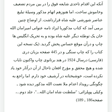
آنکه این اقدام تاحدی شایعه فوق را در بین مردم تضعیف
وخاموش ساخت، اما هنوزهم اتهام مذکور وسیلۀ تبلیغ
عناصر شورشی علیه شاه قرارداشت. از اوضاع چنین
برمی آمد که کتاب مذکوربا ایزاد نامه عنوانی امیرامان الله
خان یک توطئه دیگر علیه شاه بوده و به تحریک انگلیس ها
چاپ و درآن موقع حساس پخش گردید. (یک نسخه این
کتاب را که چاپ سنگی و در 445 صفحه بزبان دری
(فارسی) درسال 1924 در هند برتانوی چاپ واکنون نایاب
شده و هیچ محقق و مؤرخ افغان تاحال از آن درآثار خود یاد
نکرده است، خوشبختانه در آرشیف خود دارم. اما راجع به
چگونگی رویداد اعدام ملا نعمت الله مذکور دیده شود ـ
وکیلی پوپلزائی: "سلطنت شاه امان الله..."، جلد دوم...،
صفحه186 ـ 189)