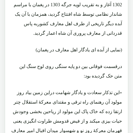
1302 آغاز و به تقریب لویه جرگه 1303 در پغمان با مراسم
شاندار نظامی توسط شاه افتتاح گردید، همزمان با آن یک
آبده دیگر تاریخی از طرف اهل معارف کشوربه پاس
قدردانی از معارف پروری آن شاه اعمار گردید.
(نمایی از آبده ای یادگار اهل معارف در پغمان)
درقسمت فوقانی بین دو پایه سنگی روی لوح سنگ این
متن حک گردیده بود:
«این تذکار سعادت و یادگار شهامت دراین زمین بیاد روز
مولود آن رهنمای راه ترقی و مقتدای معرکۀ استقلال چتر
ارتقا زده که خاک پاک این مولود از ریاحین بخشی وجودش
حیات بیزی میکند و از فیض قدومش طراوت انگیزی یعنی
قهرمان معرکۀ روز نو و شهسوار میدان اقبال امیر معارف