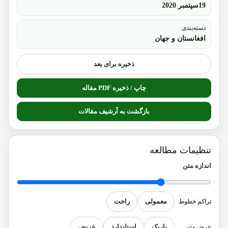
19سپتمبر 2020
دسته‌بندی
افغانستان و جهان
ذخیره برای بعد
چاپ / ذخیره PDF مقاله
بازگشت به آرشیف مقالات
تنظیمات مطالعه
اندازه متن
معمولی
راحت
تراکم خطوط
باریک
استاندارد
عریض
عرض متن