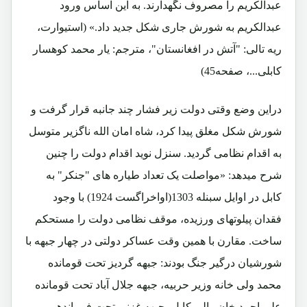
عبدالکریم را مصروف نگهدارند. به این اساس ورود
عبدالکریم به شورش جاری شکل جدید داد.» (استیوارت،
ریه تالی: "آتش در افغانستان"، مترجم: یار محمد کوهسار
کابلی...، صفحه45)
دراین وضع وقتی دولت زیر فشار چند جانبه قرار گرفت و
شورش شکل مغلق پیدا کرد، شاه امان الله ناگزیر متوسل
به اقدام نظامی گردید. سنزل نوید اقدام دولت را چنین
شرح میدهد: «مواصلت یک تعداد طیاره های "جنکر" به
کابل در اوایل سبنله 1303(اواخراگست 1924) با وجود
فقدان پیلوتهای ورزیده، موقف نظامی دولت را مستحکم
ساخت. مقارن با همین وقت عساکر دولتی در چهار جبهه با
شورشیان درگیر جنگ بودند: جبهه گردیز تحت قومانده
محمد ولی خانه وزیر حربیه، جبهه جلال آباد تحت قومانده
علی احمد خان والی کابل، جبهه غزنی تحت فرماندهی