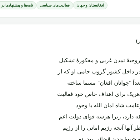
افغانستان و جهان
فعالیت‌های سیاسی
نامه‌ها و پیشنهادها در
)
 روحیۀ تمدن غربی و مفکورۀ تشکیل
در داخل کشور گروپ حامی او که از
عداً "جوانان افغان" مسما ساخته
و هریک برای اهداف خاص خود فعالیت
زعامت شاه امان الله با وجود
 دارد، زیرا هرسه قوای دولت اعم
 آنها آنچه رژیم امانی را از رژیم
شیوۀ جدید قضائی بود، نه