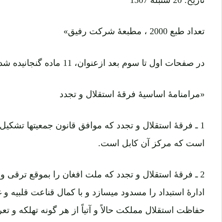
تعداد طبع 2000 ، مطبعۀ شرکت رفیق»
در صفحات اول تا سوم بعد ازعنوان، 11 ماده گنجانیده شده است ، از این قرار:
«مرامنامۀ اساسیۀ فرقۀ استقلال و تجدد
1 ـ فرقۀ استقلال و تجدد که موافق قانون جمعیتها تش
است که مرکز آن کابل است.
2 ـ فرقۀ استقلال و تجدد که ملت افغان را بموقع ترقی و
ادارۀ استبداد را مسدود میسازد و با کمال قناعت قلبیه و غ
حفاظت استقلال مملکت حالاً و آتیاً از هر گونه تهلکه و ت