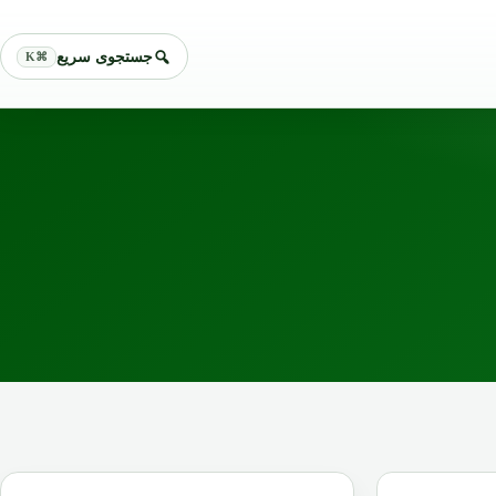
جستجوی سریع
⌘K