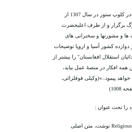
وکیلی فوفلزائی در کتاب "فرهنگ کابلستان" می نویسد: «در کلوپ ستور در سال 1307 از
بزرگ برگزار و از طرف اعلیحضرت
ا و مشورتها و سخنرانی های
 دوازده کشور آسیا و اروپا توضیحات
یان استقلال افغانستان" را بیشتر از
 که از فصل بهار سال 1308 وقتی این همه افکار در منصۀ عمل بیاید،
خواهد پیمود..»(وکیلی فوفلزائی،
 را تحت عنوان :
Religious Response to Social Change in Afghanistan (1919 -1929) نوشت، متن اصلی