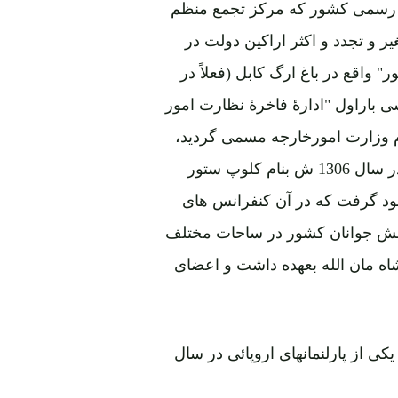
ی رسمی کشور که مرکز تجمع منظم
 و تجدد و اکثر اراکین دولت در
واقع در باغ ارگ کابل (فعلاً در
وزارت امور خارجه) که در سال 1298 شمسی باراول "ادارۀ فاخرۀ نظارت امور
 سال 1300 به حیث مقرمقام وزارت امورخارجه مسمی گردید،
یکی از عمارات تاریخی کشور است که سالون بزرک آن در سال 1306 ش بنام کلوپ ستور
ود گرفت که در آن کنفرانس های
 دانش جوانان کشور در ساحات مختلف
 مان الله بعهده داشت و اعضای
کی از پارلنمانهای اروپائی در سال