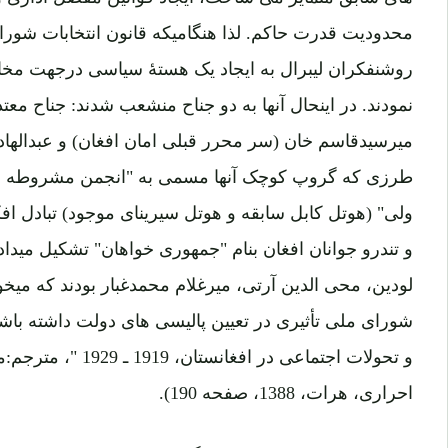
محدودیت قدرت حاکم. لذا هنگامیکه قانون انتخابات شورا
روشنفکران لیبرال به ایجاد یک هستۀ سیاسی درجهت مخال
نمودند. در اینحال آنها به دو جناح منشعب شدند: جناح 
میرسیدقاسم خان (سر محرر قبلی امان افغان) و عبدالهاد
طرزی که گروپ کوچک آنها مسمی به "انجمن مشروطه خواه
ولی" (هوتل کابل سابقه و هوتل سیرینای موجود) تبادل اف
و تندرو جوانان افغان بنام "جمهوری خواهان" تشکیل مید
لودین، محی الدین آرتی، میرغلام محمدغبار بودند که میخو
شورای ملی تأثیری در تعیین پالیسی های دولت داشته باش
و تحولات اجتماعی در اف
احراری، هرات، 1388، صفحه 190).