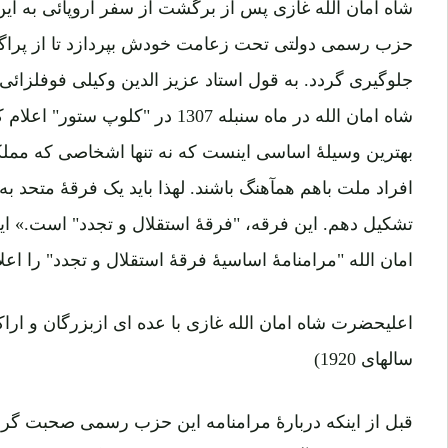
شاه امان الله غازی پس از برگشت از سفر اروپائی به این 
حزب رسمی دولتی تحت زعامت خودش بپردازد تا از پراگ
جلوگیری گردد. به قول استاد عزیز الدین وکیلی فوفلزائی (
شاه امان الله در ماه سنبله 1307 در 
بهترین وسیلۀ اساسی اینست که نه تنها اشخاصی که مملکت
افراد ملت باهم همآهنگ باشند. لهذا باید یک فرقۀ متحد ب
تشکیل دهم. این فرقه، "فرقۀ استقلال و تجدد" است.» ا
امان الله "مرامنامۀ اساسیۀ فرقۀ استقلال و تجدد" را اعلا
اعلیحضرت شاه امان الله غازی با عده ای ازبزرگان و ار
سالهای 1920)
قبل از اینکه دربارۀ مرامنامه این حزب رسمی صحبت گردد،