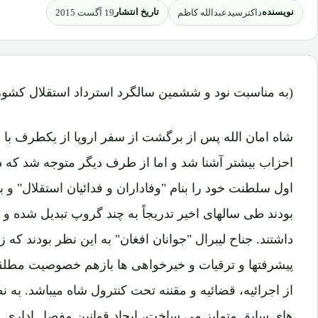
نویسنده
تاریخ انتشار
داکترسیدعبدالله کاظم
19 آگست 2015
(به مناسبت نود و ششمین سالگرد استرداد استقلال کشور
شاه امان الله پس از برگشت از سفر اروپا از یکطرف با
احزاب بیشتر آشنا شد و اما از طرف دیگر متوجه شد که 
اول سلطنت خود را بنام "وفاداران و فدائیان استقلال" و ب
بودند طی سالهای اخیر تدریجاً به چند گروپ تبدیل شده 
داشتند. جناح لیبرال "جوانان افغان" به این نظر بودند که 
پیشرفتها و ترقیات و خیرخواهی ها بازهم خصوصیت مطلقه
از اجرائیه، قضائیه و مقننه تحت کنترول شاه میباشد. به نظر
های سابق متمایز می ساخت، ایجاد قوانین مفصل اداری و 