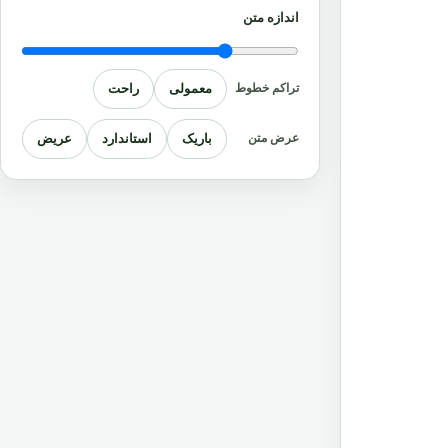
اندازه متن
معمولی
راحت
تراکم خطوط
باریک
استاندارد
عریض
عرض متن