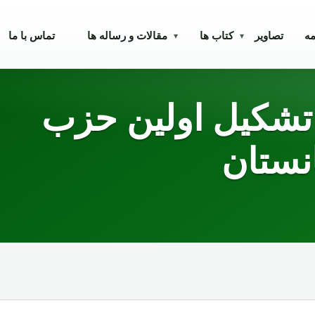
مه
تصاویر
کتاب ها
مقالات و رساله ها
تماس با ما
▾
▾
 تشکیل اولین حزب
نستان