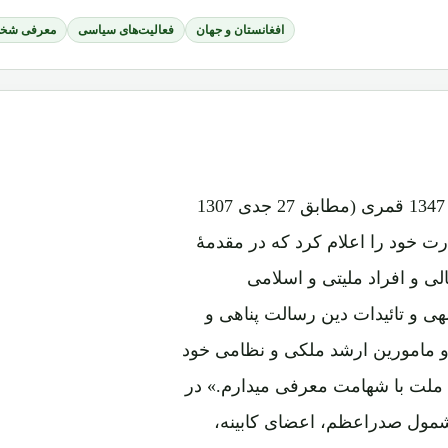
افغانستان و جهان
فعالیت‌های سیاسی
معرفی شخص
امیر حبیب الله کلکانی پس از اشغال ارگ بتاریخ 6 شعبان 1347 قمری (مطابق 27 جدی 1307
 فرمان، امارت خود را اعلام کرد که در مقدمۀ
الی و افراد ملیتی و اسلامی
ی و تائیدات دین رسالت پناهی و
 مامورین ارشد ملکی و نظامی خود
ملت با شهامت معرفی میدارم.» در
راکین حکومت به شمول صدراعظم، اعضای کابینه،
ن حربی و دینی خود را اعلام نمود ،