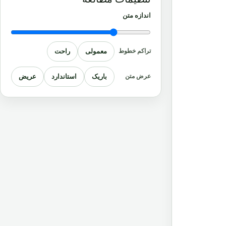
اندازه متن
معمولی
راحت
تراکم خطوط
باریک
استاندارد
عریض
عرض متن