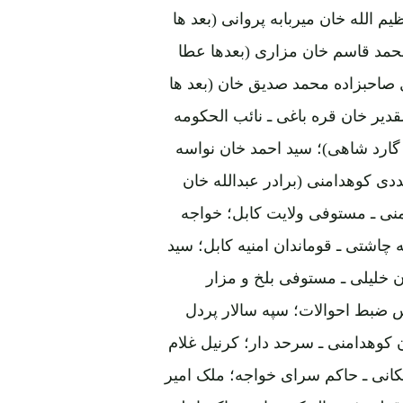
 الله خان میربابه پروانی (بعد ها
حمد قاسم خان مزاری (بعدها عطا
صاحبزاده محمد صدیق خان (بعد ها
دیر خان قره باغی ـ نائب الحکومه
 گارد شاهی)؛ سید احمد خان نواسه
ی کوهدامنی (برادر عبدالله خان
نی ـ مستوفی ولایت کابل؛ خواجه
ه چاشتی ـ قوماندان امنیه کابل؛ سید
ن خلیلی ـ مستوفی بلخ و مزار
 ضبط احوالات؛ سپه سالار پردل
 کوهدامنی ـ سرحد دار؛ کرنیل غلام
انی ـ حاکم سرای خواجه؛ ملک امیر
قطغن؛ عبدالحکیم خان ـ حاکم اعلی