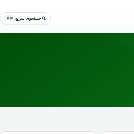
جستجوی سریع
⌘K