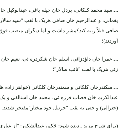
ـ ـ سید محمد کلکانی، پردل خان چیله باغی، عبدالوکیل خا
پغمانی، و عبدالرحیم خان صافی هریک با لقب "سپه سالار" 
صافی قبلاً رتبه کندکمشر داشت و اما دیگران منصب فو
آوردند)؛
ـ ـ عمرا خان داؤدزائی، اسلم خان شکردره ئی، نعیم خان ب
زئی هریک با لقب "نائب سالار"؛
ـ ـ سکندرخان کلکانی و سمندرخان کلکانی (خواهر زاده ها
عبدالکریم خان قصاب فرزه ئی، محمد خان استالفی و یک 
(جنرالی) و حتی به لقب "جرنیل خود مختار"مفتخر شدند.
(برای شرح مزید ـ دیده شود: حَکم، عبدالشکور: "از عیاری 