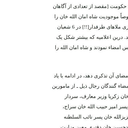
حکومت [مقصد از تعدادی از آگاهان
ً موجودیت شاه امان الله خان را
در قندهار خطر بزرگی برای خود میدانستند، لهذا به دستیاری ملاهای طرفدار[!!] در 6 شعبان
 19 فقره منتشر ساختند. درین اعلامیه که بیشتر شکل یک
امضاء نمودند و شاه امان الله را
ضای آن تذکری دهد، در ادامه با یاد
مضاء گنندگان رجال ذیل ـ از مامورین
ان زکریا وزیر معارف، سردار
سر امیر حبیب الله خان سراج،
زالله خان پسر نائب السلطنه
حمدحسین خان دفتری معین وزارت