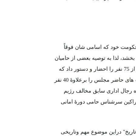
حکومت خود که اسامی شان فوقاً
شد، لذا به توصیه بعضی از حامیان
خود به تدویر یک مجلسی پرداخت که در آن به تعداد بیش از 75 نفر را احضار و دستور داد که
هریک بر کاغذی طومار گونه ناخوانده امضا کنند. شخصیت های حاضر مجلس را برعلاوۀ 40 نفر
ه رجال اداری سابق مخالف رژیم
اراکین سرشناس حامی دورۀ امانی
تاریخ" دراین موضوع مهم وتاریخی