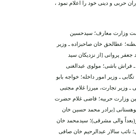
رست وزارت معارف؛ سیدحسین
سلطنه؛ عطالحق خان صاحبزاده ـ وزیر
جعفر پروانی [از نزدیکان سید
ـ فراش باشی؛ مولوی عبدالغنی
گابی ـ وزیر امور داخله؛ خواجه بابو
ـ وزیر تجارت، میرزا غلام مجتبی
عین وزارت حربیه؛ قاضی غلام حضرت
وهستانی [برادر محمد حسین خان
(بعداً والی مشرقی)؛ سیدمحمد خان
؛ نائب سالار عبدالرحیم خان صافی