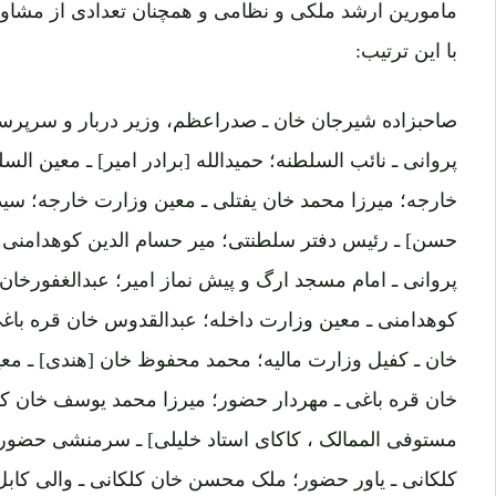
با این ترتیب:
صاحبزاده شیرجان خان ـ صدراعظم، وزیر دربار و سرپ
پروانی ـ نائب السلطنه؛ حمیدالله [برادر امیر] ـ معین ال
خارجه؛ میرزا محمد خان یفتلی ـ معین وزارت خارجه؛ سید 
حسن] ـ رئیس دفتر سلطنتی؛ میر حسام الدین کوهدامنی 
پروانی ـ امام مسجد ارگ و پیش نماز امیر؛ عبدالغفورخان ت
کوهدامنی ـ معین وزارت داخله؛ عبدالقدوس خان قره باغی 
خان ـ کفیل وزارت مالیه؛ محمد محفوظ خان [هندی] ـ م
خان قره باغی ـ مهردار حضور؛ میرزا محمد یوسف خان ک
مستوفی الممالک ، کاکای استاد خلیلی] ـ سرمنشی حضور
کلکانی ـ یاور حضور؛ ملک محسن خان کلکانی ـ والی کابل