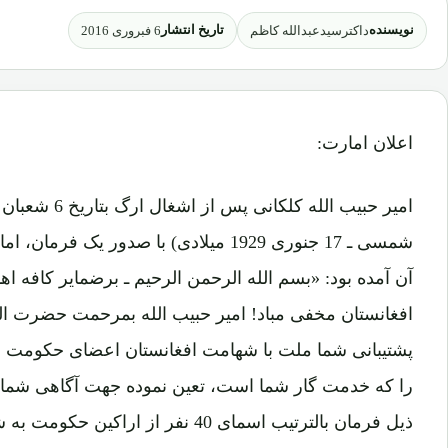
نویسنده
تاریخ انتشار
داکترسیدعبدالله کاظم
6 فبروری 2016
اعلان امارت:
شمسی ـ 17 جنوری 1929 میلادی) با صدور یک
آن آمده بود: «بسم الله الرحمن الرحیم ـ برضمایر کافه اه
افغانستان مخفی مباد! امیر حبیب الله بمرحمت حضرت اله
پشتیبانی شما ملت با شهامت افغانستان اعضای حکومت و
را که خدمت گار شما است، تعین نموده جهت آگاهی شما 
ذیل فرمان بالترتیب اسمای 40 نفر از ا
مامورین ارشد ملکی و نظامی و همچنان تعدادی از مشاورا