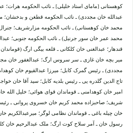
کوهستانی [مامای استاد خلیلی] ـ نائب الحکومه هرات؛ عظیم
عبدالله خان مجددی) ـ نائب الحکومه قطغن و بدخشان؛ م
محمد خان کوهستانی) ـ نائب الحکومه مزارشریف؛ جنرال 
محمد عمر خان سور جرنیل) ـ نائب الحکومه جنوبی؛ عبدالق
قندهار؛ عبدالغنی خان کلکانی ـ قلعه بیگی ارگ (قوماندان
میر بچه خان غازی ـ سر سروس ارگ؛ عبدالغفور خان مجدد
مجددی) ـ رئیس گمرک کابل؛ میرزا عبدالقیوم خان کوهدام
تاج الدین گلدره یی ـ رئیس بلدیه کابل؛ سید آقا خان خواج
امیر خان کوهدامنی ـ قوماندان قوای هوائی؛ خلیل الله خا
شریف؛ صاحبزاده محمد کریم خان خسروی پروانی ـ رئیس
خان چیله باغی ـ قوماندان نظامی لوگر؛ میرعبدالکریم خان
رسول خان ـ آمر سلاح کوت ارگ؛ ملک عبدالرحیم خان کلک
محمد دکوئی ـ حاکم چهاردهی؛ پینه بیگ خان ـ فرقه مشر 