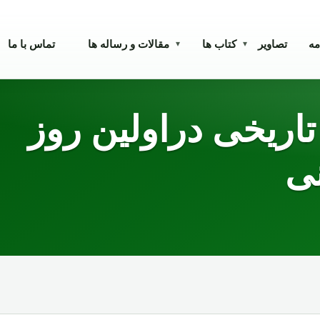
مه
تصاویر
کتاب ها
مقالات و رساله ها
تماس با ما
▾
▾
اریخی دراولین روز
نی