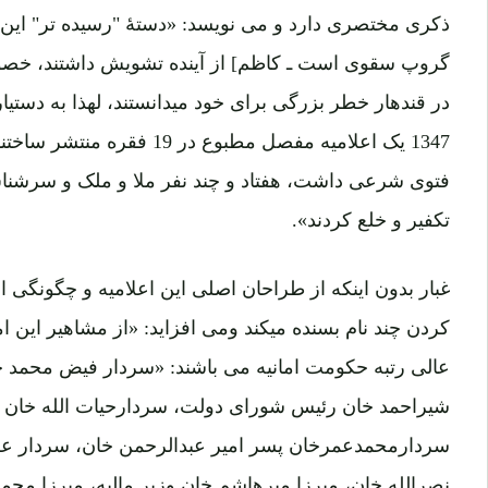
ذکری مختصری دارد و می نویسد: «دستۀ "رسیده تر" این 
گروپ سقوی است ـ کاظم] از آینده تشویش داشتند، خصوصا
1347 یک اعلامیه مفصل مطبوع در
فتوی شرعی داشت، هفتاد و چند نفر ملا و ملک و سرشناس 
تکفیر و خلع کردند».
غبار بدون اینکه از طراحان اصلی این اعلامیه و چگونگی ام
کردن چند نام بسنده میکند ومی افزاید: «از مشاهیر این ا
عالی رتبه حکومت امانیه می باشند: «سردار فیض محمد خ
شیراحمد خان رئیس شورای دولت، سردارحیات الله خان پ
سردارمحمدعمرخان پسر امیر عبدالرحمن خان، سردار عزی
نصرالله خان، میرزا میرهاشم خان وزیر مالیه، میرزا م