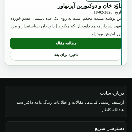
داؤد خان و دوکتورین آیزنهاور
تاریخ: 2026-02-18
این نوشته مشت محکم است به روی یک عده دشمنان قسم خورده
شهید سردار محمد داودخان که میګوید [ داودخان سیاستمدار و مرد
دور اندیش نبود ] ،
مطالعه مقاله
: داؤد خان و دوکتورین آیزنهاور
ذخیره برای بعد
درباره سایت
آرشیف رسمی کتاب‌ها، مقالات و اطلاعات زندگی‌نامه داکتر سید
عبدالله کاظم.
دسترسی سریع