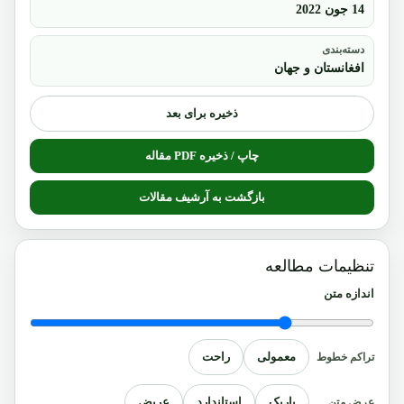
14 جون 2022
دسته‌بندی
افغانستان و جهان
ذخیره برای بعد
چاپ / ذخیره PDF مقاله
بازگشت به آرشیف مقالات
تنظیمات مطالعه
اندازه متن
معمولی
راحت
تراکم خطوط
باریک
استاندارد
عریض
عرض متن