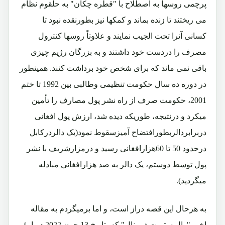
پرچمی روسها به اصطلاح با "قطره چکان" به حلقوم نظام
می ریختند تا زنده بماند و کمکها نیز بطورنقده نبود تا
کسانی آنرا تحت الجیب نمایند و علاوتاً روسها کنترول
مصرف را دردست خود داشتند و به بزرگان رژیم چیزی
باقی نمی ماند که برای شخص خود برداشت کنند. همینطور
در دوره ده سال حکومت تنظیمی وطالبی بین 1992 تا ختم
2001، حکومت صرف از راه نشر پول مصارف را تأمین
میکرد و درنتیجه، طوریکه دیده شد، ارزش پول افغانی
دربرابردالربطورافتضاح آمیزسقوط نمود(یک دالردرکابل
درحدود 50 تا 60هزارافغانی رسید و درمزارشریف با نشر
پول توسط دوستم، یک دالر به صد هزارافغانی مبادله
میگردید).
به هرحال این قصه دراز است، و اما برمیگردم به مقاله
اخیر "وال ستریت ژورنال" که بتاریخ 13 جون 2022 دربارۀ