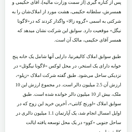
پس از کناره گیری [از سمت وزارت مالیه]، آقای حکیمی و
همسرش، سلطانه حکیمی، هشت مورد از املاک‌شان را به
شرکتی به اسمی «گروه زالا» واگذار کردند که در«لاگونا
نیگل» موقعیت دارد. سوابق این شرکت نشان میدهد که
همسر آقای حکیمی، مالک آن است.
طبق سوابق املاک کالیفرنیا، دارایی آنها شامل یک خانه پنج
خوابه دارای یک استخر، در محل لوکس «لاگونا نیگوئل» در
نزدیکی ساحل می‌شود. طبق گفته شرکت املاک «زیلو»،
ارزش آن 2.5 میلیون دالر است. در مجموع ارزش این 10
ملک، بیش از 10 میلیون دالر خوانده شده است. طبق
سوابق املاک «اورنج کانتی»، آخرین خرید این زوج که در
اوایل امسال انجام شد، یک آپارتمان 1.1 میلیون دالری در
ساحل جنوبی «کوو» در یک محل توسعه یافته ایالت
کالیفرنیا بود.