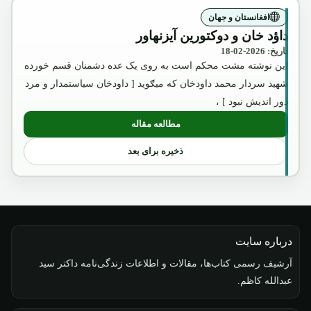
افغانستان و جهان
داؤد خان و دوکتورین آیزنهاور
تاریخ: 2026-02-18
این نوشته مشت محکم است به روی یک عده دشمنان قسم خورده
شهید سردار محمد داودخان که میګوید [ داودخان سیاستمدار و مرد
دور اندیش نبود ] ،
مطالعه مقاله
: داؤد خان و دوکتورین آیزنهاور
ذخیره برای بعد
درباره سایت
آرشیف رسمی کتاب‌ها، مقالات و اطلاعات زندگی‌نامه داکتر سید
عبدالله کاظم.