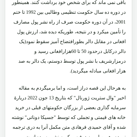
باقی نمی ماند که برای شخص خود برداشت کنند. همینطور
در دوره ده سال حکومت تنظیمی وطالبی بین 1992 تا ختم
2001، در آن دوره حکومت صرف از راه نشر پول مصارف
را تأمین میکرد و در نتیجه، طوریکه دیده شد، ارزش پول
افغانی در مقابل دالر بطورافتضاح آمیز سقوط نمود(یک
دالر درکابل درحدود 50 تا 60هزارافغانی رسید و
درمزارشریف با نشر پول توسط دوستم، یک دالر به صد
هزار افغانی مبادله میگردید).
به هرحال این قصه دراز است، و اما برمیگردم به مقاله
اخیر "وال ستریت ژورنال" که بتاریخ 13 جون 2022 دربارۀ
سرمایه گذاری بعضی از بزرگان حکومتهای قبلی در خرید
خانه های قیمتی و تجملی که توسط "جسیکا دوناتی" نوشته
شده و آقای حمیدی فرهادی متن مکمل آنرا به دری ترجمه
نموده وهمین امروز درفیسبوک به نشر رسیده است.