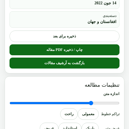
14 جون 2022
دسته‌بندی
افغانستان و جهان
ذخیره برای بعد
چاپ / ذخیره PDF مقاله
بازگشت به آرشیف مقالات
تنظیمات مطالعه
اندازه متن
معمولی
راحت
تراکم خطوط
باریک
استاندارد
عریض
عرض متن