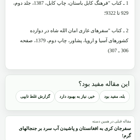
1 ـ کتاب "فرهنگ کابل باستان، چاپ کابل، 1387، جلد دوم،
929 تا 9322؛
2 ـ کتاب "سفرهای غازی امان الله شاه در دوازده
کشورهای آسیا و اروپا، پشاور، چاپ دوم، 1379، صفحه
306 ـ 307)
این مقاله مفید بود؟
بله، مفید بود
خیر، نیاز به بهبود دارد
گزارش غلط تایپی
مقاله قبلی در همین دسته
سفرجان کری به افغانستان و پاشیدن آب سرد بر جنجالهای
گرم!