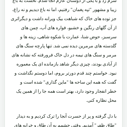
سرم زد و با یکی از دوستان عازم آنجا شدم. نخست به باغ
زیبا و مشهور "تپه پغمان" رفتیم، اما نه باغ دیدیم و نه راغ،
جز توده های خاک که شباهت بیک ویرانه داشت و دیگراثری
از آن گلهای رنگین و خشبو، فواره های آب، چمن های
سرسبز، حوض شنا، عمارت با شکوه شاهی، زینه ها و
گلدسته های مرمرین دیده نمی شد. تنها پارچه سنگ های
مرمر و سنگ های نیمه در دل خاک فرورفته که نشانه های
از آبادی بودند، چیزی دیگر شاهد بازمانده ای یک معموره
نبود. خواستم چند قدم دورتر بروم، اما دوستم نگذاشت و
گفت که همه این ساحه ها "ماین گذاری" شده است و
خطر انفجار وجود دارد، بهتر است همه جا را از همین یک
محل نظاره کنی.
با دل گرفته و پر از حسرت آنجا را ترک کردیم و به دیدار
"طاق ظفر" آمدیم. وقتی چشمم به آن طاق و خرابه های