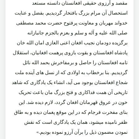
مقصد و آرزوی حقیقی افغانستان دانسته مستعد
استحصال آن مرام بزرگ بافتخار گردیدیم. بفضل و عنایت
خدواند مهربان و معاونت پرفتوح حضرت محمد مصطفی
صلی الله علیه و آله و سلم و بعزم بالجزم جانبازانه
برگزیده دودمان نجیب افغان اعنی الغازی امان الله خان
پادشاه افغانستان و بقوت بازوی پرهمت افغانیان، استقلال
تامه افغانستان را حاصل و برمفاخرش بحمد الله نائل
گردیدیم. بنا برخطاب به اولادی که از نسل های آینده ملت
شجاع افغانستان بوجود می آید، انشاء یک یادگاری که شاهد
تاریخی آن همت فداکاری و فتح بزرگ مان باعث تحریک
خون در عروق قهرمانان افغان گردد، لازم دیده شد. این
بنای مفخرت فرجام که در این موقع پغمان دیده و به طاق
ظفر نامیده میشود، همان یک یادگاری است که نقش
نمودن مضمون ذیل را برآن آرزو نموده بودیم.»