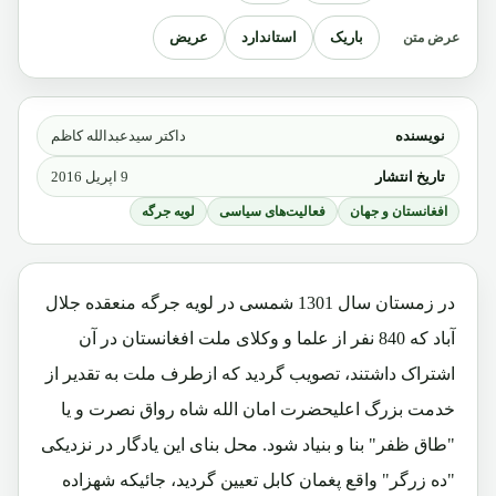
باریک
استاندارد
عریض
عرض متن
نویسنده
داکتر سیدعبدالله کاظم
تاریخ انتشار
9 اپریل 2016
افغانستان و جهان
فعالیت‌های سیاسی
لویه جرگه
در زمستان سال 1301 شمسی در لویه جرگه منعقده جلال
آباد که 840 نفر از علما و وکلای ملت افغانستان در آن
اشتراک داشتند، تصویب گردید که ازطرف ملت به تقدیر از
خدمت بزرگ اعلیحضرت امان الله شاه رواق نصرت و یا
"طاق ظفر" بنا و بنیاد شود. محل بنای این یادگار در نزدیکی
"ده زرگر" واقع پغمان کابل تعیین گردید، جائیکه شهزاده