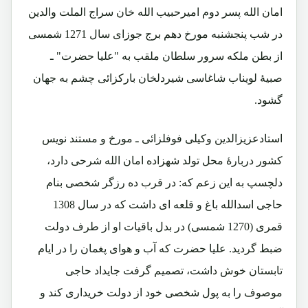
امان الله پسر دوم امیرحبیب الله خان سراج الملت والدین
در شب پنجشنبه مورخ دهم برج جوزای سال 1271 شمسی
از بطن ملکه سرور سلطان ملقب به "علیا حضرت" ـ
صبیۀ لویناب شاغاسی شیردلخان بارکزائی چشم به جهان
گشود.
استادعزیزالدین وکیلی فوفلزائی ـ مورخ و مستند نویس
کشور دربارۀ محل تولد شهزاده امان الله شرحی دارد،
دلچسپ به این زعم که: در قرب ده رزگر شخصی بنام
حاجی اسدالله باغ و قلعه ای داشت که در سال 1308
قمری (1270 شمسی) در بدل باقیات او از طرف دولت
ضبط گردید. علیا حضرت که آب و هوای پغمان را در ایام
تابستان خوش داشت، تصمیم گرفت جایداد حاجی
موصوف را به پول شخصی خود از دولت خریداری کند و