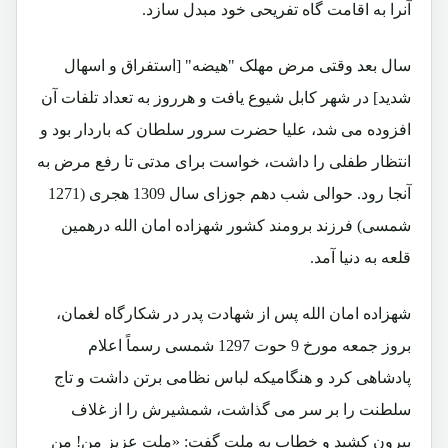
آنرا به اقامت گاه تفریحی خود مبدل سازد.
سال بعد وقتی مرض مهلک "هیضه" [استفراق و اسهال
شدید] در شهر کابل شیوع یافت و هرروز به تعداد تلفات آن
افزوده می شد، علیا حضرت سرور سلطان که باردار بود و
انتظار طفلی را داشت، خواست برای مدتی تا رفع مرض به
آنجا رود. حوالی شب دهم جوزای سال 1309 هجری (1271
شمسی) فرزند برومند کشور شهزاده امان الله درهمین
قلعه به دنیا آمد.
شهزاده امان الله پس از شهادت پدر در شکارگاه لغمان،
بروز جمعه مورخ 9 حوت 1297 شمسی رسماً اعلام
پادشاهی کرد و هنگامیکه لباس نظامی برتن داشت و تاج
سلطنت را بر سر می گذاشت، شمشیرش را از غلاف
بیرون کشید و خطاب به ملت گفت: «ملت عزیز من! من