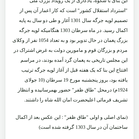
این بنای با شکوه، یادگاری از یک رویداد بزرگ ملی
"استرداد استقلال کشور" است که کار اعمار آن پس از
تصمیم لویه جرگه سال 1301 آغاز و طی دو سال به پایه
اکمال رسید. در ماه سرطان 1303 هنگامیکه لویه جرگه
بزرگ پغمان در حال تدویر بود و به تعداد 1054 نفر از وکلای
مردم و بزرگان قوم و مامورین دولت به غرض اشتراک در
این مجلس تاریخی به پغمان گرد آمده بودند، در مراسم
افتتاح این بنا که یک هفته قبل از آغاز لویه جرگه ترتیب
یافته بود، بروز پنجشنبه مورخ 19 سرطان (10 جولای
1924م) درمحل "طاق ظفر" حضور بهمرسانیده و انتظار
تشریف فرمائی اعلیحضرت امان الله شاه را داشتند.
(نمای اصلی و اولی "طاق ظفر" : این عکس بعد از اکمال
ساختمان آن در سال 1303 گرفته شده است)