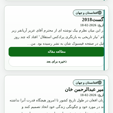
افغانستان و جهان
آگست2018
تاریخ: 2026-02-18
در این میان نظرم بیک نوشته ای از محترم آقای عزیز آریانفر زیر
نام "نیاز تاریخی به بازنگری پرادکس استقلال" افتاد که چند روز
قبل در صفحه فیسبوک شان به نشر رسیده بود. من…
مطالعه مقاله
: آگست2018
ذخیره برای بعد
افغانستان و جهان
امیر عبدالرحمن خان
تاریخ: 2026-02-18
زنان افغان در طول تاریخ کشور تا امروز هیچگاه قدرت آنرا نداشته
اند در مورد خود و چگونگی زندگی خود اتخاذ تصمیم کنند و