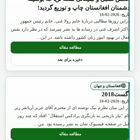
دشمنان افغانستان چاپ و توزیع گردید!
تاریخ: 2026-02-18
دراین روزها مطالبی دربارۀ خانم رولا غنی، خانم رئیس جمهور
داکتر اشرف غنی در رسانه ها به نشر میرسد که در نظر دارد نقش
فعال در بهبود امور زنان کشور داشته باشد. در این…
مطالعه مقاله
: عکس تقلبی و تبلیغاتی ملکه ثریا که بوسیل
ذخیره برای بعد
افغانستان و جهان
آگست2018
تاریخ: 2026-02-18
در این میان نظرم بیک نوشته ای از محترم آقای عزیز آریانفر زیر
نام "نیاز تاریخی به بازنگری پرادکس استقلال" افتاد که چند روز
قبل در صفحه فیسبوک شان به نشر رسیده بود. من…
مطالعه مقاله
: آگست2018