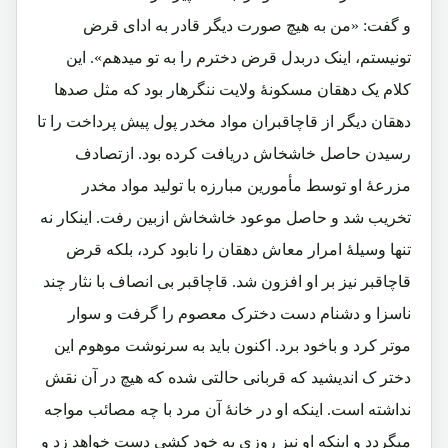
و گفت: «من به هیچ صورت دیگر قادر به ادای قرض
تونیستم، اینک دربدل قرض دخترم را به تو میدهم». این
کلام یک دهقان مسکونۀ ولایت ننگرهار بود که مثل صدها
دهقان دیگر از قاچاقبران مواد مخدر پول پیش پرداخت را تا
رسیدن حاصل خاشخاش دریافت کرده بود. ازتصادف
مزرعۀ او توسط مأمورین مبارزه با تولید مواد مخدر
تخریب شد و حاصل موعود خاشخاش ازبین رفت. اینکار نه
تنها وسیلۀ امرار معاش دهقان را نابود کرد، بلکه قرض
قاچاقبر نیز بر او افزون شد. قاچاقبر بی انصاف با نثار چند
ناسزا و دشنام دست دخترک معصوم را گرفت و سوار
موتر کرد و باخود برد. اکنون باید به سرنوشت موهوم این
دختر ک اندیشید که قربانی حالتی شده که هیچ در آن نقش
نداشته است. اینکه او در خانۀ آن مرد با چه مصائب مواجه
میگردد و اینکه او نیز روزی به خود کشی دست خواهد زد و