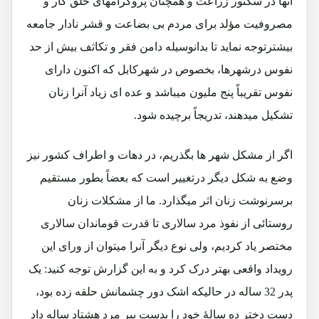
آنها در سکتور زراعت و همچنان پروگرامهای خلق کار و
مصروفیت مؤلد برای مردم بی بضاعت و قشر نادار جامعه
بیشترتوجه نماید تا بدانوسیله دامن فقر و تکاثف بیش از حد
نفوس درشهرها، بخصوص در شهرکابل که اکنون دارای
نفوس تقریباً پنج ملیون میباشد و عده ای زیاد آنرا زنان
تشکیل میدهند، تدریجاً برچیده شود.
اگر از مشکل شهر ها بگذریم، در دهات و اطراف کشور نیز
وضع به شکل دیگر درتغییر است که بعضاً بطور مستقیم
برسرنوشت زنان اثر میگذارد. ما از مشکلات زنان
روستائی از نفوذ مرد سالاری تا قدرت قوماندان سالاری
مختصر یاد کردیم، ولی نوع دیگر آنرا میتوان از ورای این
رویداد واقعی بهتر درک کرد و به این گزارش توجه کنید: یک
پدر 32 ساله در حالیکه اشک دور چشمانش حلقه زده بود،
دست دختر ده سالۀ خود را بدست پیر مرد هشتاد ساله داد