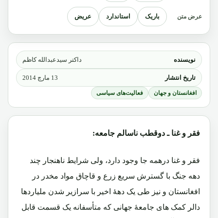
باریک
استاندارد
عریض
عرض متن
نویسنده
داکتر سیدعبدالله کاظم
تاریخ انتشار
13 مارچ 2014
افغانستان و جهان
فعالیت‌های سیاسی
فقر و غنا ـ دوقطب ناسالم جامعه:
فقر و غنا درهمه جا وجود دارد، ولی شرایط ناهنجار چند
دهه جنگ با گسترش سریع زرع و قاچاق مواد مخدر در
افغانستان و نیز طی یک دهۀ اخیر با سرازیر شدن ملیاردها
دالر کمک های جامعۀ جهانی که متأسفانه یک قسمت قابل