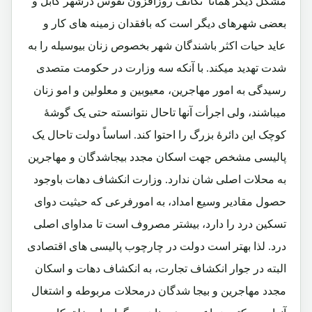
مشکل دیگر همانا تکاثف روزافزون نفوس درشهر کابل و
بعضی شهرهای دیگر است که بافقدان زمینه های کار و
عاید حیات اکثر باشندگان شهر بخصوص زنان بیوسیله را به
شدت تهدید میکند. با آنکه سه وزارت در حکومت متصدی
رسیدگی به امور مهاجرین، معیوبین و معلولین و امو زنان
میباشند، ولی اجرأت آنها تاحال نتوانسته حتی یک گوشۀ
کوچک این دائرۀ بزرگ را احتوا کند. اساساً دولت تاحال یک
پالیسی مشخص جهت اسکان مجدد بیجاشدگان و مهاجرین
به محلات اصلی شان ندارد. وزارت انکشاف دهات باوجود
حصول مقادیر وسیع امداد، به امورفرعی که حیثیت دوای
تسکین درد را دارد، بیشتر مصروف است تا مداوای اصلی
درد. لذا بهتر است دولت در چارچوب پالیسی های اقتصادی
البته در جوار انکشاف تجارت، به انکشاف دهات و اسکان
مجدد مهاجرین و بیجا شدگان درمحلات مربوطه و اشتغال