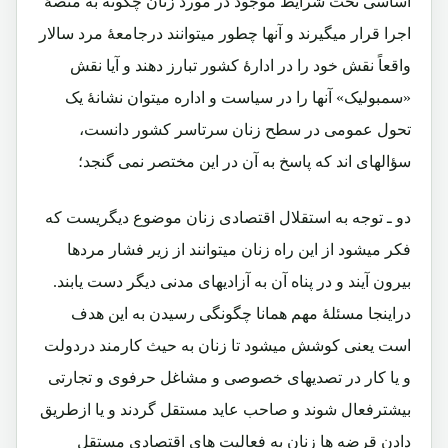
اساسی تحت شرایط موجود در مورد زنان چگونه به منصۀ
اجرا قرار میگیرند و آنها چطور میتوانند درجامعۀ مرد سالار
واقعاً نقش خود را در ادارۀ کشور تبارز دهند و آیا نقش
«سمبولیک» آنها را در سیاست و اداره میتوان نشانۀ یک
تحول عمومی در سطح زنان سرتاسر کشور دانست،
سؤالهای اند که پاسخ به آن در این مختصر نمی گنجد؛
دو ـ توجه به استقلال اقتصادی زنان موضوع دیگریست که
فکر میشود از این راه زنان میتوانند از زیر فشار مردها
بیرون آیند و در پناه آن به آزادیهای مدنی دیگر دست یابند.
دراینجا مسئلۀ مهم همانا چگونگی رسیدن به این هدف
است یعنی کوشش میشود تا زنان به حیث کارمند دردولت
و یا کار در تصدیهای خصوصی و مشاغل حرفوی و تجارتی
بیشترفعال شوند و صاحب عاید مستقل گردند و یا ازطریق
دادن قرضه ها زنان به فعالیت های اقتصادی مستقل