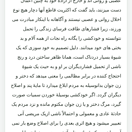
عصبی و روانی اند و خارج از ارادۀ خود به چنین اعمال
دست میزنند، باید گفت که اکثریت قاطع آنها دچار هیچ نوع
اخلال روانی و عصبی نیستند و آگاهانه با اینکار مبادرت می
ورزند، زیرا فشارهای طاقت فرسای زندگی را تحمل
نتوانسته و خودکشی را یگانه راه نجات از همه آلام و بد
بختی های خود میدانند. دلیل تصمیم به خود سوزی که یک
شیوۀ بسیار دردناک است، همانا ظاهر ساختن درد و رنج
ناشی از تحمیل فشاردیگران بر او و به حیث یک شیوۀ
احتجاج کننده در برابر مظالمی را معنی میدهد که دختر و
زن جوان بدانوسیله به مردم ابلاغ میدارد تا مایۀ پند و اصلاح
دیگران گردد. اگر خودکشی بوسیلۀ خوردن سمیات صورت
گیرد، مرگ دختر و یا زن جوان مکتوم مانده و نزد مردم یک
حادثۀ عادی و معمولی و احتمالاً ناشی ازیک مریضی آنی
تعبییر میشود و هیچ اثری بعدی را برای اصلاح وضع بار نمی