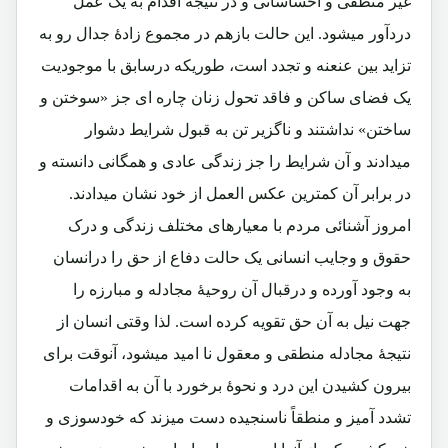
غیر منطقی و احساساتی و در نتیجه اقدام به یک عمل
دردآور میشود. این حالت بازهم در مجموع زادۀ جدال رو به
تزاید بین عنعنه و تجدد است، طوریکه درسابق با موجودیت
یک فضای ساکن و فاقد تحول زنان چاره ای جز «سوختن و
ساختن» نداشتند و ناگزیر تن به قبول شرایط دشوار
میدادند و آن شرایط را جز زندگی عادی و همگانی دانسته و
در برابر آن کمترین عکس العمل از خود نشان میدادند.
امروز آشنائی مردم با معیارهای مختلف زندگی و درک
حقوق و وجایب انسانی یک حالت دفاع از حق را درانسان
به وجود آورده و درقبال آن روحیۀ مجادله و مبارزه را
جهت نیل به آن حق تقویه کرده است. لذا وقتی انسان از
نتیجۀ مجادله منطقی و معقول نا امید میشود، آنوقت برای
بیرون کشیدن این درد و نحوۀ برخورد با آن به اقدامات
تشدد آمیز و منطقاً ناسنجیده دست میزند که خودسوزی و