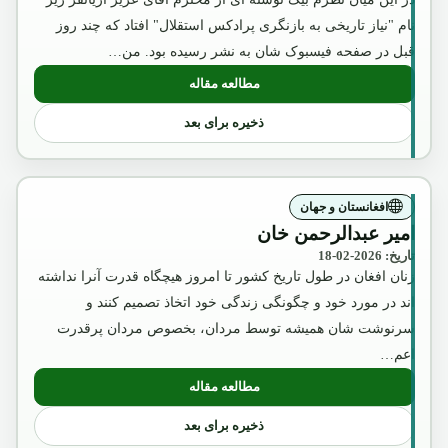
نام "نیاز تاریخی به بازنگری پرادکس استقلال" افتاد که چند روز
قبل در صفحه فیسبوک شان به نشر رسیده بود. من…
مطالعه مقاله
: آگست2018
ذخیره برای بعد
افغانستان و جهان
امیر عبدالرحمن خان
تاریخ: 2026-02-18
زنان افغان در طول تاریخ کشور تا امروز هیچگاه قدرت آنرا نداشته
اند در مورد خود و چگونگی زندگی خود اتخاذ تصمیم کنند و
سرنوشت شان همیشه توسط مردان، بخصوص مردان پرقدرت
اعم…
مطالعه مقاله
: امیر عبدالرحمن خان
ذخیره برای بعد