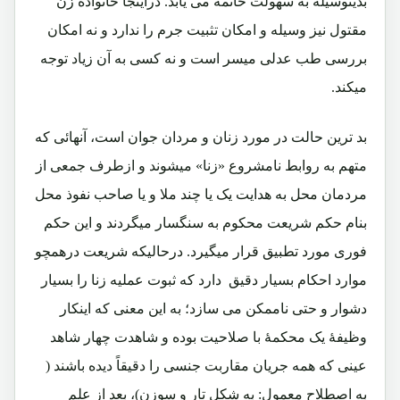
بدینوسیله به سهولت خاتمه می یابد. دراینجا خانواده زن
مقتول نیز وسیله و امکان تثبیت جرم را ندارد و نه امکان
بررسی طب عدلی میسر است و نه کسی به آن زیاد توجه
میکند.
بد ترین حالت در مورد زنان و مردان جوان است، آنهائی که
متهم به روابط نامشروع «زنا» میشوند و ازطرف جمعی از
مردمان محل به هدایت یک یا چند ملا و یا صاحب نفوذ محل
بنام حکم شریعت محکوم به سنگسار میگردند و این حکم
فوری مورد تطبیق قرار میگیرد. درحالیکه شریعت درهمچو
موارد احکام بسیار دقیق دارد که ثبوت عملیه زنا را بسیار
دشوار و حتی ناممکن می سازد؛ به این معنی که اینکار
وظیفۀ یک محکمۀ با صلاحیت بوده و شاهدت چهار شاهد
عینی که همه جریان مقاربت جنسی را دقیقاً دیده باشند (
به اصطلاح معمول: به شکل تار و سوزن)، بعد از علم