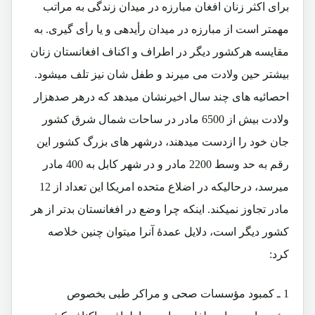
برای اکثر زنان افغان مبارزه در میدان زندگی به مراتب
مهمتر است از مبارزه در میدان رأیدهی و یا رأی گیری. به
مقایسه هرکشور دیگر در اطراف و اکناف افغانستان زنان
بیشتر حین ولادت می میرند و طفل شان نیز تلف میشود.
احصائیه های چند سال اخیرنشان میدهد که درهر صدهزار
ولادت بیش از 6500 مادر در ساحات شمال شرق کشور
جان خود را ازدست میدهند، درشهر های بزرگ کشور این
رقم به حد وسط 2200 مادر و در شهر کابل به 400 مادر
میرسد، درحالیکه در اضلاع متحده امریکا این تعداد از 12
مادر تجاوز نمیکند. اینکه چرا وضع در افغانستان بدتر از هر
کشور دیگر است، دلایل عمدۀ آنرا میتوان چنین خلاصه
کرد:
1 ـ
کمبود مؤسسات صحی و مراکر طبی بخصوص