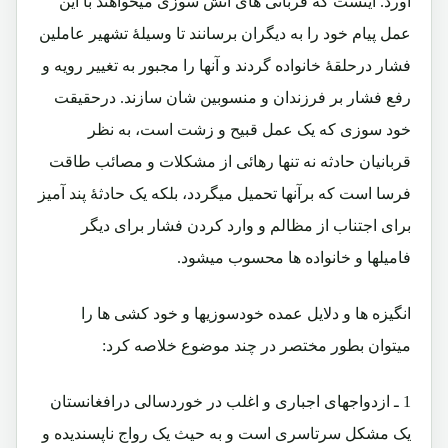
آورد. اینست که قربانی های آتش سوزی میخواهند با این
عمل پیام خود را به دیگران برسانند تا وسیلۀ تشهیر عاملین
فشار درحلقۀ خانواده گردند و آنها را مجبور به تغییر رویه و
رفع فشار بر فرزندان و منسوبین شان سازند. درحقیقت
خود سوزی که یک عمل قبیح و زشت است، به نظر
قربانیان حادثه نه تنها رهائی از مشکلات و مصائب طاقت
فرسا است که برآنها تحمیل میگردد، بلکه یک حادثۀ پند آمیز
برای اجتناب از مظالم و وارد کردن فشار برای دیگر
فامیلها و خانواده ها محسوب میشود.
انگیزه ها و دلایل عمده خودسوزیها و خود کشی ها را
میتوان بطور مختصر در چند موضوع خلاصه کرد:
1 ـ
ازدواجهای اجباری و اغلب در خوردسالی درافغانستان
یک مشکل سرتاسری است و به حیث یک رواج ناپسندیده و