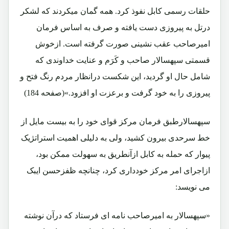
حلقات رسمی کابل نفوذ کرد. همه گمان میکردند که لشکر
درتل به پیروزی دست یافته و صرف به اساس فرمان
امیرصاحب عقب نشینی صورت گرفته است. ازخوش
قسمتی سپهسالار صاحب و کَرَم و عنایت خداوندی که
شامل حال او گردید، این شکست درانظار مردم رنگ فتح و
پیروزی را به خود گرفت و برعزت او افزود.»(صفحه 184)
سپهسالارطبق فرمان مرکز قوای خود را به بیست مایل از
خط سرحدی بیرون کشید، ولی به دلیلی اهمیت استراتژیک
پیوار که حمله به کابل ازآنطریق به سهولت ممکن بود،
ازاجرای امر مرکز خودداری کرد، چنانچه ظفزحسن ایبک
می نویسد:
«سپهسالار به امیرصاحب نامه ای فرستاد که درآن نوشته