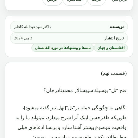
نویسنده
داکترسیدعبدالله کاظم
تاریخ انتشار
3 می 2024
افغانستان و جهان
نامه‌ها و پیشنهادها در مورد افغانستان
(قسمت نهم)
فتح "تل" بوسیلۀ سپهسالار محمدنادرخان؟
نگاهی به چگونگی حمله بر"تل"[تهل نیز گفته میشود]،
طوریکه ظفرحسن ایبک آنرا شرح میدارد، میتواند ما را به
واقعیت موضوع بیشتر آشنا سازد و بربسا ادعاهای قبلی
خط بطلان بکشد. ظفرحسن درادامه می نویسد: