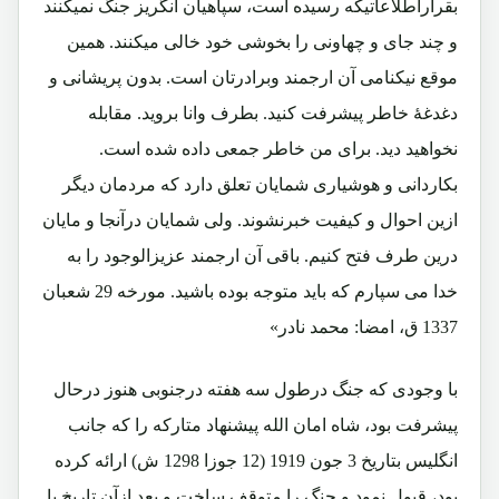
بقراراطلاعاتیکه رسیده است، سپاهیان انگریز جنگ نمیکنند
و چند جای و چهاونی را بخوشی خود خالی میکنند. همین
موقع نیکنامی آن ارجمند وبرادرتان است. بدون پریشانی و
دغدغۀ خاطر پیشرفت کنید. بطرف وانا بروید. مقابله
نخواهید دید. برای من خاطر جمعی داده شده است.
بکاردانی و هوشیاری شمایان تعلق دارد که مردمان دیگر
ازین احوال و کیفیت خبرنشوند. ولی شمایان درآنجا و مایان
درین طرف فتح کنیم. باقی آن ارجمند عزیزالوجود را به
خدا می سپارم که باید متوجه بوده باشید. مورخه 29 شعبان
1337 ق، امضا: محمد نادر»
با وجودی که جنگ درطول سه هفته درجنوبی هنوز درحال
پیشرفت بود، شاه امان الله پیشنهاد متارکه را که جانب
انگلیس بتاریخ 3 جون 1919 (12 جوزا 1298 ش) ارائه کرده
بود، قبول نمود و جنگ را متوقف ساخت و بعد ازآن تاریخ با