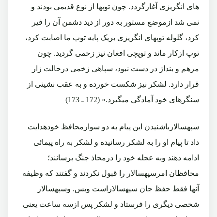
های انگریزی آغازگردد. چون توپها از نوع قدیمی بودند و
نمی شد ازموضع مستور به دور از دید دشمن آن را فیر
کرد، گلوله توپهای انگریزی بریک پایه توپ ما اصابت کرد،
توپ ازکار ماند و توپچی افغان نیز زخمی گردید. چون
مرهم و بنداژ در دست نبود، سپاهی زخمی درحالت زار
قرار دارد. لشکر نیز شکست خورده و به عقب نشینی از
سنگرهای خود آمادگی میگیرد.» (172 ـ 173)
سپهسالارباشنیدن این پیام به دو سوارمحافظ خودهدایت
داد تا پیام او را به لشکر رسانیده و لشکر به راه پیمائی
ادامه دهند وبه عجله خود را درمحاذ جنگ برسانند؛
محافظان امرسپهسالار را قبول نکردند و گفتند که وظیفه
آنها فقط حفظ جان سپهسالاراست وبس. وسپهسالار
شخصی دیگری را فرستاد و لشکر پس ازسه ساعت یعنی