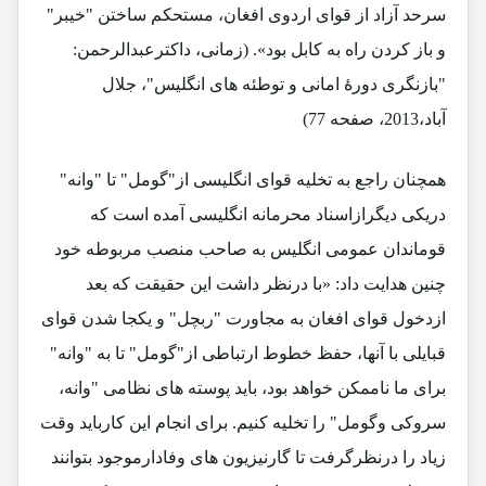
سرحد آزاد از قوای اردوی افغان، مستحکم ساختن "خیبر"
و باز کردن راه به کابل بود». (زمانی، داکترعبدالرحمن:
"بازنگری دورۀ امانی و توطئه های انگلیس"، جلال
آباد،2013، صفحه 77)
همچنان راجع به تخلیه قوای انگلیسی از"گومل" تا "وانه"
دریکی دیگرازاسناد محرمانه انگلیسی آمده است که
قوماندان عمومی انگلیس به صاحب منصب مربوطه خود
چنین هدایت داد: «با درنظر داشت این حقیقت که بعد
ازدخول قوای افغان به مجاورت "ربچل" و یکجا شدن قوای
قبایلی با آنها، حفظ خطوط ارتباطی از"گومل" تا به "وانه"
برای ما ناممکن خواهد بود، باید پوسته های نظامی "وانه،
سروکی وگومل" را تخلیه کنیم. برای انجام این کارباید وقت
زیاد را درنظرگرفت تا گارنیزیون های وفادارموجود بتوانند