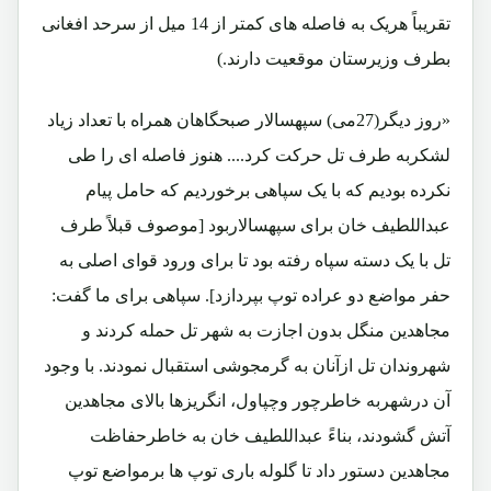
تقریباً هریک به فاصله های کمتر از 14 میل از سرحد افغانی
بطرف وزیرستان موقعیت دارند.)
«روز دیگر(27می) سپهسالار صبحگاهان همراه با تعداد زیاد
لشکربه طرف تل حرکت کرد.... هنوز فاصله ای را طی
نکرده بودیم که با یک سپاهی برخوردیم که حامل پیام
عبداللطیف خان برای سپهسالاربود [موصوف قبلاً طرف
تل با یک دسته سپاه رفته بود تا برای ورود قوای اصلی به
حفر مواضع دو عراده توپ بپردازد]. سپاهی برای ما گفت:
مجاهدین منگل بدون اجازت به شهر تل حمله کردند و
شهروندان تل ازآنان به گرمجوشی استقبال نمودند. با وجود
آن درشهربه خاطرچور وچپاول، انگریزها بالای مجاهدین
آتش گشودند، بناءً عبداللطیف خان به خاطرحفاظت
مجاهدین دستور داد تا گلوله باری توپ ها برمواضع توپ