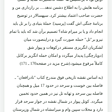
برنامه هایش را به اطلاع دشمن ندهد..... بر رازداری من و
حضرت صاحب اعتماد بیشتر کرد. سپهسالار در توضیح
برنامۀ جنگی اش گفت [پرسید]: حملۀ بنیادی را بر تل باید
انجام داد و یا بر میرام شاه؟ تصمیم برآن شد که باید با تمام
نیرو بر"تل" حمله صورت گیرد و دراینصورت میان
لشکریان انگریزی مستقر درکوهات و پیوار شق
[دوپارچگی] پدیدار میگردد و امکان حمله انگریز برکابل
کاملاً مرفوع میشود.(شرح مزید در صفحه170 ـ 171)
(به اساس نقشه تاریخی فوق مندرج کتاب "نادرافغان" ـ
فاصله بین خوست و سرحد در حدود 17 میل و همچنان
فاصله بین سرحد و تهانه تل نیز در همین حدود تخمین
میگردد. کوتل پیوار در شمال نقشه در جوار سرحد قرار
دارد و محلات سپین وام و میرامشاه در شمال وزیرستان