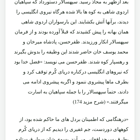
بعد ازظهر به محاذ رسید. سپهسالار دستورداد که سپاهیان
اردوی شاهی به کوه ها بالا شده هرگاه نیروی انگلیسی را
دیدند، برآنها آتش بکشایند. این بارسواران اردوی شاهی
همان بهانه را پیش کشیدند که قبلاً آورده بودند و از فرمان
سپهسالار انکار ورزیدند. ظفرحسن، پادشاه میرخان و
محمد یوسف خان حاضر شدند این وظیفه را بدوش بگیرند
و رهسپار کوه شدند. ظفرحسن می نویسد: «فضل خدا بود
که نیروهای انگلیسی درکناره دریای کُرم توقف کرد و
بطرف ماها پیشروی ننمود و اگربه پیشروی ادامه می
دادند، حتماً سپهسالار را با جمله سپاهیان به اسارت
میگرفتند.» (شرح مزید 174)
«درهنگامی که اطمینان بردل های ما حاکم شده بود، از
کوههای دوردست، جم غفیری را دیدیم که از دریای کُرم
بطرف سرحد افغانی می آیند. بسوی شان سوار فرستاده