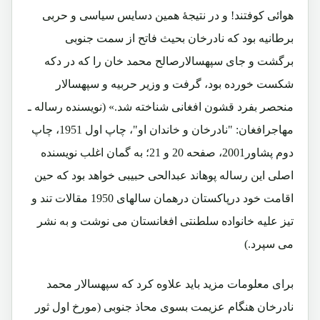
هوائی کوفتند! و در نتیجۀ همین دسایس سیاسی و حربی
برطانیه بود که نادرخان بحیث فاتح از سمت جنوبی
برگشت و جای سپهسالارصالح محمد خان را که در دکه
شکست خورده بود، گرفت و وزیر حربیه و سپهسالار
منحصر بفرد قشون افغانی شناخته شد.» (نویسنده رساله ـ
مهاجرافغان: "نادرخان و خاندان او"، چاپ اول 1951، چاپ
دوم پشاور2001، صفحه 20 و 21؛ به گمان اغلب نویسنده
اصلی این رساله پوهاند عبدالحی حبیبی خواهد بود که حین
اقامت خود درپاکستان درهمان سالهای 1950 مقالات تند و
تیز علیه خانواده سلطنتی افغانستان می نوشت و به نشر
می سپرد.)
برای معلومات مزید باید علاوه کرد که سپهسالار محمد
نادرخان هنگام عزیمت بسوی محاذ جنوبی (مورخ اول ثور