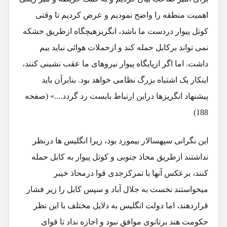
اهمیت منطقه را واضح نمودیم و عرض کردیم تا وقتی
کوتل پیوار دردست ما باشد، انگریزهیچگاه ازطریق خشکه
نمی تواند برکابل حمله کند و ازحملات هوائی نباید بیم
داشت. اما اگر ازپایگاه پیوار نیروهای ما عقب نشینی کنند،
اینکار یک اشتباه بزرگ نظامی خواهد بود. بنابرآن باید
پیشنهاد انگریزها دراین ارتباط بایست رد گردد....» (صفحه
188)
این نگرانی سپهسالار بیمورد بود، زیرا انگلیس ها درنظر
نداشتند ازطریق محاذ جنوبی و کوتل پیوار به کابل حمله
کنند، برعکس آنها با تمرکزجدی قوا درمحاذ خیبر
میخواستند نخست به جلال آباد و سپس کابل را زیر فشار
قراردهند، اما دولت انگلیس به دلایل مختلف با این نظر
حکومت هند برتانوی موافق نبود و اجازه نداد تا قوای