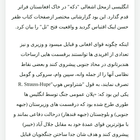
انگلیسی ازمحل اشغالی "دکه" در خاک افغانستان فراتر
قدم گذارد. این بود گزارشاتی مختصر ازصفحات کتاب ظفر
حسن ایبک اقتباس گردید و واقعیت فتح "تل" را بیان کرد.
اینکه چگونه قوای افغانی و قبایل میسود و وزیری و نیز
تعدادی از افریدی ها توانستند برقسمت هایی ازساحات
هندبرتانوی در محاذ جنوبی پیشروی کنند و بعضی نقاط
نظامی آنها را از جمله وانه، سپین وام، سروکی و گومل
تصرف نمایند، به قول "شتراوس هوپ"R. Strauss-Hupe
یکی این بود که: «پلان عمومی جنگ توسط انگلیس ها
طوری طرح شده بود که درقسمت های وزیرستان (جبهه
جنوبی) و بلوچستان (جبهه قندهار) درحالت دفاعی بمانند و
با مؤثرترین قوای عمدۀ خود به مقابل جلال آباد (خیبر)
پیشروی کنند و هدف شان جدا ساختن جنگجویان قبایل