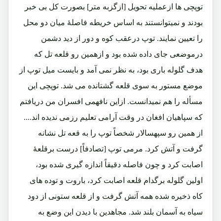
توپچی ها ازعملیه تحویل [ازگزبه متر] بصورت کل بی خبر
بودند و نمیتوانستند به اساس خریطه فاصلۀ میان دو محل
را تعیین نمایند. توپ درعقب کوه و دور از دید دشمن
درموضعی جای داده شده بود و ازهمین رو قلعه تل که
هدف گلوله باری بود، به نظر نمی آمد و بایست میل توپ از
موضع مستور به سوی قلعه گشتانده می شد. توپچی این
مسأله را هم نمیدانست. ازاین نافهمی افسران من دریافتم
که سپاهیان افغان در وقت آرامی تعلیم رزمی ندیده اند....
از همین رو سپهسالار شخصاً توپ را به قعه تل نشانه
گرفت و آتش کرد. مرمی توپ [تصادفاً] درست برقلعۀ
اصابت کرد و چون فاصله دقیقاً اندازه گیری شده بود،
اولین گلوله برگدام قلعه اصابت کرد، باروت و توده های
کاه ذخیره شده همه آتش گرفت و از قلعه ستونی از دود
سیاه به آسمان بلند شد. مجاهدین با دیدن این وضع به