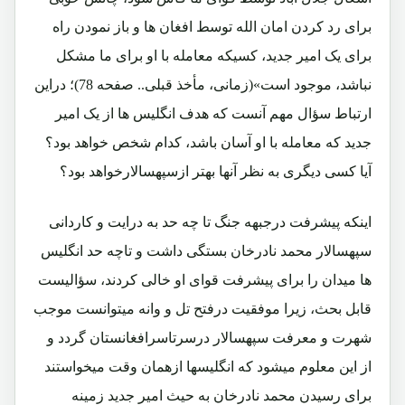
برای رد کردن امان الله توسط افغان ها و باز نمودن راه
برای یک امیر جدید، کسیکه معامله با او برای ما مشکل
نباشد، موجود است»(زمانی، مأخذ قبلی.. صفحه 78)؛ دراین
ارتباط سؤال مهم آنست که هدف انگلیس ها از یک امیر
جدید که معامله با او آسان باشد، کدام شخص خواهد بود؟
آیا کسی دیگری به نظر آنها بهتر ازسپهسالارخواهد بود؟
اینکه پیشرفت درجبهه جنگ تا چه حد به درایت و کاردانی
سپهسالار محمد نادرخان بستگی داشت و تاچه حد انگلیس
ها میدان را برای پیشرفت قوای او خالی کردند، سؤالیست
قابل بحث، زیرا موفقیت درفتح تل و وانه میتوانست موجب
شهرت و معرفت سپهسالار درسرتاسرافغانستان گردد و
از این معلوم میشود که انگلیسها ازهمان وقت میخواستند
برای رسیدن محمد نادرخان به حیث امیر جدید زمینه