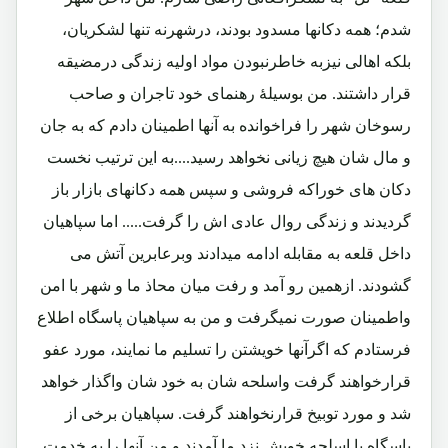
شدم؛ همه دکانها مسدود بودند، درشهرنه تنها لشکریان،
بلکه اهالی نیزبه خاطرنبودن مواد اولیه زندگی درمضیقه
قرار داشتند. من بوسیلۀ رهنمای خود تاجران و صاحب
رسوخان شهر را فراخوانده به آنها اطمینان دادم که به جان
و مال شان هیچ زیانی نخواهد رسید....به این ترتیب نخست
دکان های خوراکه فروشی و سپس همه دکانهای بازار باز
گردیدند و زندگی روال عادی اش را گرفت..... اما سپاهیان
داخل قلعه به مقابله ادامه میدادند وبرعابرین آتش می
گشودند. ازهمین رو آمد و رفت میان محاذ ما و شهر با امن
واطمینان صورت نمیگرفت و من به سپاهیان پاسگاه اطلاع
فرستادم که اگرآنها خویشتن را تسلیم ما نمایند، مورد عفو
قرارخواهند گرفت واسلحه شان به خود شان واگذار خواهد
شد و مورد توبیخ قرارنخواهند گرفت. سپاهیان برخی از
پاسگاه با اسلحه خویش نزد ما آمدند و من آنها را به خدمت