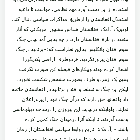
استفاده از این دست آورد مهم نظامی، خواست تا داعیه
استقلال افغانستان را ازطریق مذاکرات سیاسی دنبال کند.
لودویک آدامک افغانستان شناس مشهور امریکائی که آثار
متعدد در بارۀ افغانستان دارد، راجع به پی آمد نهائی جنگ
سوم افغان وانگلیس به این نظراست که: «برتانیه درجنگ
سوم افغان پیروزنگردید، هردوطرف اراضی یکدیگررا
اشغال کرده بودند وپیکارهای فیصله کن صورت نگرفت
وهیچ یک ازهردو طرف بصورت مشخص شکست نخورد،
لیکن این جنگ به تسلط و اقتدار برتانیه در افغانستان خاتمه
داد وافغانها حق دارند که درآن جنگ خود را پیروزاعلان
نمایند، ولواینکه درنهایت این پیروزی را درساحه دیپلوماسی
بدست آوردند، تا اینکه آنرا درمیدان جنگ کمایی کرده
باشند.» (آدامک: "تاریخ روابط سیاسی افغانستان از زمان
امیرعبدالرحمن خان تا استقلال"، ترجمه علی محمد