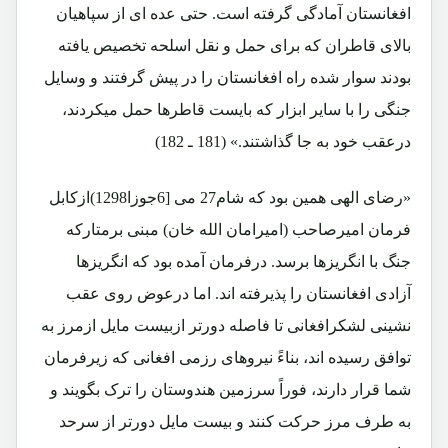
افغانستان آمادگی گرفته است. حتی عده ای از سپاهیان
بالای قاطران که برای حمل و نقل اسلحه تخصیص یافته
بودند سوار شده راه افغانستان را در پیش گرفتند و وسایل
جنگی را با سایر ابزار که بایست قاطرها حمل میکردند،
درعقب خود به جا گذاشتند.» (181 ـ 182)
«رضای الهی همین بود که شام27 می [6جوزا1298)ازکابل
فرمان امیرصاحب (امیرامان الله خان) مبنی برمتارکه
جنگ با انگریزها برسد. درفرمان آمده بود که انگریزها
آزادی افغانستان را پذیرفته اند. اما درعوض روی عقب
نشینی لشکرافغانی تا فاصله دورتر ازبیست مایل ازمرز به
توافق رسیده اند، بناءً نیروهای رزمی افغانی که زیرفرمان
شما قرار دارند، فوراً سرزمین هندوستان را ترک بگویند و
به طرف مرز حرکت کنند و بیست مایل دورتر از سرحد