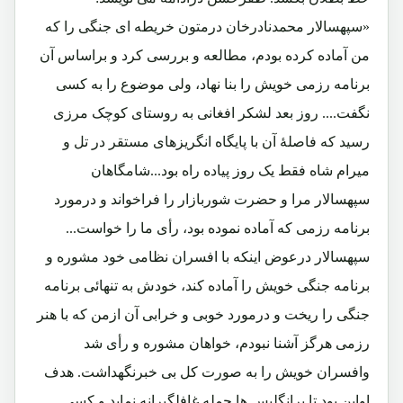
«سپهسالار محمدنادرخان درمتون خریطه ای جنگی را که
من آماده کرده بودم، مطالعه و بررسی کرد و براساس آن
برنامه رزمی خویش را بنا نهاد، ولی موضوع را به کسی
نگفت.... روز بعد لشکر افغانی به روستای کوچک مرزی
رسید که فاصلۀ آن با پایگاه انگریزهای مستقر در تل و
میرام شاه فقط یک روز پیاده راه بود...شامگاهان
سپهسالار مرا و حضرت شوربازار را فراخواند و درمورد
برنامه رزمی که آماده نموده بود، رأی ما را خواست...
سپهسالار درعوض اینکه با افسران نظامی خود مشوره و
برنامه جنگی خویش را آماده کند، خودش به تنهائی برنامه
جنگی را ریخت و درمورد خوبی و خرابی آن ازمن که با هنر
رزمی هرگز آشنا نبودم، خواهان مشوره و رأی شد
وافسران خویش را به صورت کل بی خبرنگهداشت. هدف
اواین بود تا برانگلیس ها حمله غافلگیرانه نماید و کسی