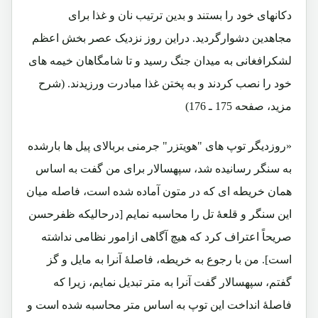
دکانهای خود را بستند و بدین ترتیب نان و غذا برای
مجاهدین دشوارگردید. دراین روز نزدیک عصر بخش اعظم
لشکرافغانی به میدان جنگ رسید و تا شامگاهان خیمه های
خود را نصب کردند و به پختن غذا مبادرت ورزیدند. (شرح
مزید، صفحه 175 ـ 176)
«روزدیگر توپ های "هویتزر" جرمنی بربالای پیل ها بارشده
به سنگر رسانیده شد، سپهسالار برای من گفت به اساس
همان خریطه ای که در متون آماده شده است، فاصله میان
این سنگر و قلعۀ تل را محاسبه نمایم [درحالیکه ظفرحسن
صریحاً اعتراف کرد که هیچ آگاهی ازامور نظامی نداشته
است]. من با رجوع به خریطه، فاصلۀ آنرا به مایل و گز
گفتم، سپهسالار گفت آنرا به متر تبدیل نمایم، زیرا که
فاصلۀ انداخت این توپ به اساس متر محاسبه شده است و