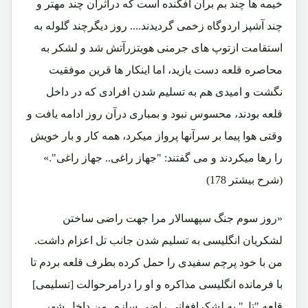
خیمه ها چند بم برآن افگنده است که دراثرآن چند مهتر و
چند آشپز اردوگاه زخمی گردیدند.... روز دیگرچند گلوله به
استقامت ازتوپ های جرمنی هویتزرآتش شد و لشکر به
محاصره قلعه دست یازید، اما اینکار ها قرین موفقیت
نگشت و امیدی هم به تسلیم شدن افرادی که در داخل
قلعه بودند، محسوس نبود و بمباری درآن روز ادامه یافت و
وقتی هوا پیما بر سرآنها پرواز میکرد، همه کار و بار خویش
را رها میکردند و می گفتند: "جهاز راغی.. جهاز راغی".»
(شرح بیشتر 178)
«روز سوم جنگ سپهسالار مرا جهت راضی ساختن
لشکریان انگلیسی به تسلیم شدن جانب تل اعزام داشت.
من با خود پرچم سفیدی را حمل کرده بطرف قلعه بردم تا
با فرمانده انگلیسی مذاکره و او را درامرحوالت [تسلیمی]
قلعه "تل" به لشکرافغانی راضی سازم. من داخل شهر