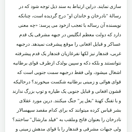
سازی نمایند. دراین ارتباط به سند ذیل توجه شود که در
رسالۀ "نادرخان و خاندان او" درج گردیده است، چنانکه
نویسنده آن رساله با تعجب ازخود می پرسد: «چه معنی
دارد که دولت معظم انگلیس در جبهه مشرقی یک قدم
عساکر و قبایل افغانی را موقع پیشرفت نمیدهد. درجبهه
غربی، قندهار نیز لکها نفرغازیان قندهار یک قدم پیشرفته
نتوانستند و بلکه دکه و سپین بولدک ازطرف قوای برطانیه
اشغال میشود، ولی فقط درجبهه سمت جنوبی است که
قوای هوائی و زمینی برطانیه شکست میخورند؟ درحالیکه
قشون افغانی و قبایل جنوبی یک طیاره و توپ بزرگ ندارند
و با تفنگ کهنۀ "بغل پر" جنگ میکنند. درین مورد عقلای
بشر قیاس کرده میتوانند که برای کدام مقصد سپهسالار
نادرخان را بعنوان فاتح وملقب به "فیلد مارشال" ساختند؟
ولی جبهات مشرقی و قندهار را با قوای مدهش زمینی و