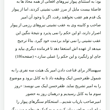
بود: به استثنای پیوار نیروهای افغانی از همه محاذ ها به
فاصلۀ بیست مایل از مرز عقب نشینی کردند، اما از پیوار
یک قدم هم عقب نخواهند رفت. اگر با وجود آن امیر
صاحب و کابینه وی به عقب نشینی نیروهای رزمی از پیوار
اصرار دارند، او این حکم را نمی پذیرد و نتیجۀ ننگین این
عقب نشینی را نمی تواند برذمت خود گیرد. بناءً ترجیح
میدهد از عهده اش استعفا دهد تا فرمانده دیگری بیاید و
جای او رابگیرد و این حکم را عملی سازد.» (صفحه186)
سپهسالار برای قناعت دادن امیر یک هیئت سه نفری را به
شمول ظفرحسن ایبک وظیفه داد تا به کابل برود و موضوع
را به امیر تشریح نماید. ظفرحسن ایبک می نویسد: «روز
سوم ما به کابل رسیدیم و درهمان روز به حضور
امیرصاحب باریاب شدیم... استحکام سنگرهای پیوار را
برای امیر صاحب بیان کردیم و به کمک خریطه و میز ریگی