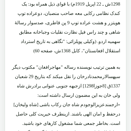
1298ش ـ 22 اپریل 1919م) با قوای ذیل همراه بود: یک
کندک نظامی رکابی معه صاحب منصبان، دوعراده توپ
هویتزر و هشت عراده توپ 9 پن قاطری، صدسوار رسالۀ
شاهی و چند راس فیل نظارت نقلیات وجباخانه مطابق
سهمیه اردو. (وکیلی پوپلزائی: "نگاهی به تاریخ استرداد
استقلال افغانستان"، کابل 1368ش، صفحه 60)
به همین ترتیب نویسنده رساله "مهاجرافغان" مکتوب دیگر
سپهسالارمحمدنادرخان را نقل میکند که بتاریخ 29 شعبان
1337ق [8جوزا1298] ازجبهه جنوبی عنوانی برادرش شاه
ولی خان به این مضمون ارسال داشته است:
«ارجمندعزیزالوجودم شاه جان رکاب باشی [شاه ولیخان]
درحفظ و امان الهی باشند. ازینطرف خیریت کلی حاصل
است. بخاطر جمعی شما مشغول کارهای خود باشید.