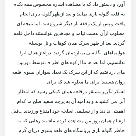
آورد و دستور داد که با مشاهده اشاره مخصوص همه یکدم
به قلعه گلوله باری نمایند و بعد ازظهرگلوله باری انجام
یافت و پس از یک وقفه بار دیگر شروع شد، اما نتیجه ای
مطلوب ازآن بدست نیامد و مجاهدین نتوانستند داخل قلعه
گردند. بعد از ظهر سرک میان کوهات و تل بوسیلۀ
هواپیماهای انگلیسی بمباردمان گردید. درآغاز هدف آنرا
ندانستیم، اما بعد ها ما ازکوه های اطراف توسط دوربین
های دریافتیم که از این سرک یک تعداد سواران بسوی قلعه
روان هستند. برای ما معلوم شد که برای
لشکرانگریزمستقر درقلعه همان کمکی رسید که انتظار
آنرا می کشیدند و به امید آن به پرچم سفید صلح ما کدام
اهمیتی ندادند و از تسلیمی اسلحه خود امتناع ورزیدند....قبل
ازشام همان روز من مشاهده کردم ماشیندارهایی که به
خاطر گلوله باری برپاسگاه های قلعه بسوی دریای کُرم