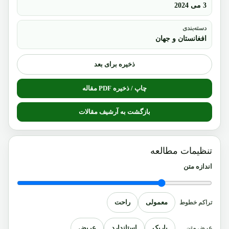
3 می 2024
دسته‌بندی
افغانستان و جهان
ذخیره برای بعد
چاپ / ذخیره PDF مقاله
بازگشت به آرشیف مقالات
تنظیمات مطالعه
اندازه متن
معمولی
راحت
تراکم خطوط
باریک
استاندارد
عریض
عرض متن