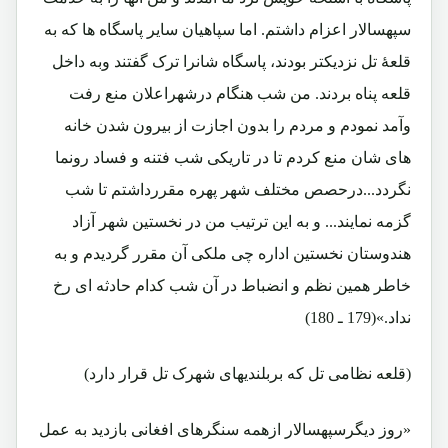
سپهسالار اعزام داشتم. اما سپاهیان سایر پاسگاه ها که به
قلعۀ تل نزدیکتر بودند، پاسگاه شانرا ترک گفتند وبه داخل
قلعه پناه بردند. من شب هنگام درشهراعلان منع رفت
وآمد نمودم و مردم را بدون اجازت از بیرون شدن خانه
های شان منع کردم تا در تاریکی شب فتنه و فساد رونما
نگردد...درحصص مختلف شهر پهره مقررداشتم تا شب
گزمه نمایند... و به این ترتیب من در نخستین شهر آزاد
هندوستان نخستین اداره چی ملکی آن مقرر گردیدم و به
خاطر همین نظم و انضباط در آن شب کدام حادثه ای رخ
نداد.»(179 ـ 180)
(قلعه نظامی تل که بربلندیهای شهرک تل قرار دارد)
«روز دیگرسپهسالار ازهمه سنگرهای افغانی بازدید به عمل