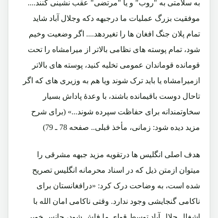
به سلامتی به "روب" و یا "مرتضی" عقب نشینی کنند....
موفقیت بزرگ عملیات ما درجبهه دکه وجلال آباد شاید
تمام پلان جنگ افغان ها را تغیردهد.... اگر وضعیت وخیم
شود، تمام پوسته های نظامی بالاتر از میرامشاه را تحت
قومانده قوماندان عمومی تخلیه کنید، پوسته های بالاتر
ازمیرامشاه یا باید ترک شوند ویا هم به وزیری های که اگر
تاحال دوست باقیمانده باشند، با وعدۀ پاداش بسیار
سخاوتمندانه برای حفاظت سپرده شوند...» (برای شرح
مزید دیده شود: زمانی، مأخذ قبلی.. صفحه 78 ـ 79)
هدف اصلی انگلیس ها درتقویه مزید جبهه مشرقی را
میتوان ازمتن ذیل که در اسناد محرمانه انگلیس تصریح
شده است، به وضاحت درک کرد: «درافغانستان برای
ناکامی گنجایشی وجود ندارد. وقتی ناکامی امان الله با
اشغال جلال آباد توسط قوای ما فاش شود، چانس خوبی