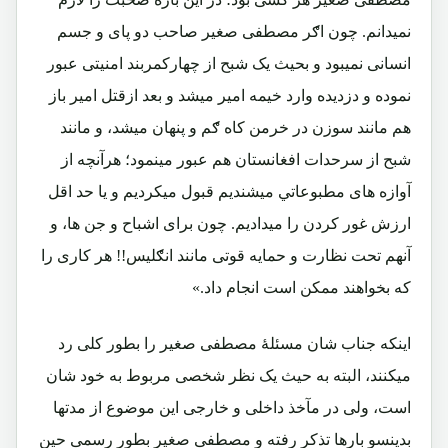
نمیدانم. چون اګر مصطفی صغیر صاحب دو پای و جسم
انسانی نمیبود و بحیث یک شبح از چهارکمربند امنیتی عبور
نموده و دزدیده وارد خیمه امیر میشد و بعد ازقتل امیر باز
هم مانند سوزن در خرمن کاه ګم و پنهان میشد، و مانند
شبح از سرحدات افغانستان هم عبور مینمود؛ هرآنچه از
آوازه های مطبوعاتي میشندیم قبول میکردیم و یا حد اقل
ارزش غور کردن را میدادیم. چون برای اشباح و جن ها، و
آنهم تحت نظارت و حمایه قوتی مانند انګلیس!! هر کاری را
که بخواهند ممکن است انجام داد.»
اینکه جناب شان مسئلۀ مصطفی صغیر را بطور کلی رد
میکنند، البته به حیث یک نظر شخصی مربوط به خود شان
است، ولی در مآخذ داخلی و خارجی این موضوع از مدتها
بدینسو بارها تذکر رفته و مصطفی صغیر بطور رسمی حین