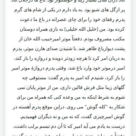
پر ازگل های شبو بود. به یاد دارم در یکی از شام های گرم
پدرم رفقای خود را برای چای عصرانه در باغ ما دعوت
کرده بود. من [خلیل الله خلیلی] به بازی همراه دوستان
مکتب مصروف بودم. دفعتاً موتر امیرحبیب الله خان از
پشت دیوارباغ ظاهر شد. با شنیدن صدای هارن موتر، پدرم
به دربان امر کرد تا هرچه زودتر دویده و دروازه را باز کند،
امیر درموتر خود وارد باغ شد، وقتی پدرم دروازۀ موتر امیر
را باز کرد، شنیدم که امیر به پدرم گفت: مستوفی چه
گلهای زیبا مثل فرش قالین داری، من از موتر پایان نمی
شوم به شرط اینکه به من وعده کنی که همراه من برای
شکار به "کله گوش" می روی. دراین موقع پدرم آهسته در
گوش امیرچیزی گفت، که نه من و نه دیگران فهمیدیم.
درست به یادم می آید امیر که تا آن دم تبسم برلب داشت،
دفعتاً چهره اش جدی شد، امیربه لحن خشن به پدرم گفت: