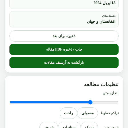
18اپریل 2024
دسته‌بندی
افغانستان و جهان
ذخیره برای بعد
چاپ / ذخیره PDF مقاله
بازگشت به آرشیف مقالات
تنظیمات مطالعه
اندازه متن
معمولی
راحت
تراکم خطوط
باریک
استاندارد
عریض
عرض متن