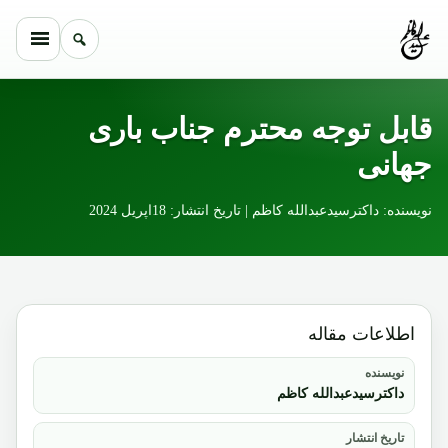
Skip to conten
قابل توجه محترم جناب باری
جهانی
نویسنده: داکترسیدعبدالله کاظم | تاریخ انتشار: 18اپریل 2024
اطلاعات مقاله
نویسنده
داکترسیدعبدالله کاظم
تاریخ انتشار