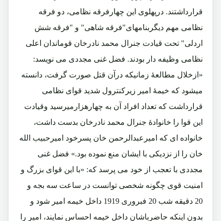
قرارداشتند. درپهلوی این چهارفرقه نظامی، دو فرقه
نظامی مهم دیگربنامهای"فرقه شاهی" و "فرقه شش
اردلی" تحت قیادت جنرال محمد نادرخان قوماندان اعلی
نظامی وظیفه دار بودند. فضل غنی مجددی می نویسد:
«ازخلال مطالعۀ زمانیکه درآن قتل صورت گرفت، دانسته
میشود که خیمۀ امیر زیرکنترول شدید قوای نظامی
قرارداشت که تعداد افراد آن به چهارهزارمیرسید وقیادت
این قوا را خانوادۀ جنرال محمد نادرخان بدست داشت،
خانواده ای که امیرعبدالرحمن خان پسرخود امیرحبیب الله
خان را از نزدیکی با ایشان منع نموده بود.» فضل غنی
مجددی با تعجب از خود می پرسد که: «با این قوای بزرگ و
امنیت قوی چگونه شخصی توانست در ساعت سه بجه و
20 دقیقه شب 20 فبروری 1919 داخل خیمه امیر شود و
بدون اینکه حاضرباشان داخل خیمه احساس نمایند، امیر را