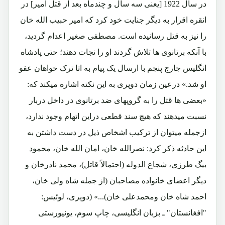
در سال 1922 [یعنی سه سال و چندماه بعد از قتل امیر] در
انقره اقرار به دیگر جنایت خود کرد که امیر حبیب الله خان
را نیز به قتل رسانیده است. مصطفی صغیر اعدام گردید،
با آنکه برتانوی ها تلاش گردند او را نجات دهند؛ حتی پادشاه
انگلیس جارج پنجم با ارسال یک پیام به اتا ترک خواهان عفو
او شد.» درعین زمان دوپری به این نکته اشاره میکند که:
«بعضی ها قتل را به گروپهای ضد برتانوی در داخل دربار
نسبت میدهند که هیچ سند قطعی دراین اتهام وجود ندارد،
ازجمله میتوان از ترکیب اشخاص ذیل در دست داشتن به
این حادثه ذکر کرد: نصرالله خان، امان الله خان، محمود
بیگ طرزی، شجاع الدوله (احتمالاً قاتل)، محمد نادرخان و
دیگر اعضای خانواده مصاحبان (از جمله شاه ولی خان،
احمد شاه خان ومحمدعلی خان)...» (دوپری، لوئیس:
"افغانستان" ـ بزبان انگلیسی، چاپ سوم، یونیورستی