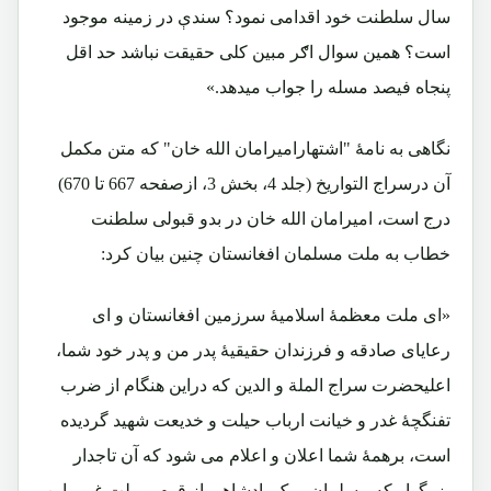
سال سلطنت خود اقدامی نمود؟ سندې در زمینه موجود
است؟ همین سوال اګر مبین کلی حقیقت نباشد حد اقل
پنجاه فیصد مسله را جواب میدهد.»
نگاهی به نامۀ "اشتهارامیرامان الله خان" که متن مکمل
آن درسراج التواریخ (جلد 4، بخش 3، ازصفحه 667 تا 670)
درج است، امیرامان الله خان در بدو قبولی سلطنت
خطاب به ملت مسلمان افغانستان چنین بیان کرد:
«ای ملت معظمۀ اسلامیۀ سرزمین افغانستان و ای
رعایای صادقه و فرزندان حقیقیۀ پدر من و پدر خود شما،
اعلیحضرت سراج الملة و الدین که دراین هنگام از ضرب
تفنگچۀ غدر و خیانت ارباب حیلت و خدیعت شهید گردیده
است، برهمۀ شما اعلان و اعلام می شود که آن تاجدار
بزرگوار که مسلمان و یک پادشاهی از قوم و ملت غیور این