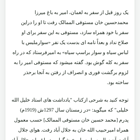
یک روز قبل از سفر به لغمان، امیر به باغ میرزا
محمدحسین خان مستوفی الممالک رفت تا او را دراین
سفر با خود همراه سازد، مستوفی به این سفر برای او
صلاح نداد و بعداً نامه ای بدست یک نفر «سوارملبس با
لباس سیاه و سوار براسپ سیاه» به امیرفرستاد که در راه
سفر به کله گوش بود. گفته میشود که مستوفی امیر را به
لزوم برگشت فوری و انصراف از رفتن به آنجا برحذر
ساخته بود.
توجه کنید به شرحی ازکتاب "یادداشت های استاد خلیل الله
خلیلی" که میگوید: «در زمستان سال 1297ش (1919م)
پدرم [محمد حسین خان مستوفی الممالک] حسب معمول
همراه امیرحبیب الله خان به جلال آباد رفت. هوای جلال
آباد درآن سال بسیار زیبا و خوشگوار بود. باغ ما درجلال آباد