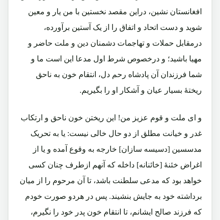
افغانستان نشین، دراین مقصد نخستین با من یار و معین
شوید و دست اتحاد و اتفاق را از یک آستین برآورده،
درمقابل حملات و تهاجمات دشمنان دین و ملت حاضر و
مهیا باشید؛ و درخصوص شرط اول مدعا این است ما و
شما فرزندان آن پادشاه رحم دل، انتقام خون به ناحق
ریختۀ بسیار عیان و آشکار او را بگیریم.
و ای ملت و قوم عزیز من! این ریختن خون ناحق و ارتکاب
غدر و خیانت مطلق از دو حال خالی نیست: یا به تحریک
مدسسین [دسیسه سازان] خارجه به وقوع آمده و یا از
اغراض خئنۀ [خائنانه] داخله که آنهم ازطرف چنان کسی
خواهد بود که مدعی سلطنت باشد، تا آن مرحوم را از میان
برداشته خود به جایش بنشیند. پس در هردو صورت خودم
که فرزند صالح ایشانم، تا انتقام خون پدر خود را نگیرم،