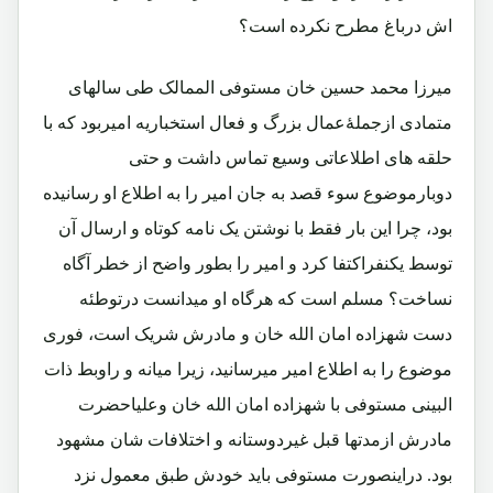
اش درباغ مطرح نکرده است؟
میرزا محمد حسین خان مستوفی الممالک طی سالهای
متمادی ازجملۀعمال بزرگ و فعال استخباریه امیربود که با
حلقه های اطلاعاتی وسیع تماس داشت و حتی
دوبارموضوع سوء قصد به جان امیر را به اطلاع او رسانیده
بود، چرا این بار فقط با نوشتن یک نامه کوتاه و ارسال آن
توسط یکنفراکتفا کرد و امیر را بطور واضح از خطر آگاه
نساخت؟ مسلم است که هرگاه او میدانست درتوطئه
دست شهزاده امان الله خان و مادرش شریک است، فوری
موضوع را به اطلاع امیر میرسانید، زیرا میانه و راوبط ذات
البینی مستوفی با شهزاده امان الله خان وعلیاحضرت
مادرش ازمدتها قبل غیردوستانه و اختلافات شان مشهود
بود. دراینصورت مستوفی باید خودش طبق معمول نزد