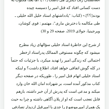
دست کسانی افتاد که قتل امیر را دسیسه چیده
بودند[؟؟].» (کتاب: "یادداشتهای استاد خلیل الله خلیلی ـ
طی مکالمه با دخترش ماری"، مهتمم : قوی کوشان،
ویرجینیا، جولای 2019، صفحه 29 و 30)
از شرح این خاطرۀ استاد خلیلی سؤالهای زیاد مطرح
میشود که چگونه مستوفی الممالک پدراستاد ازخطر
احتمالی که زندگی امیر را تهدید میکرد، با جزئیات که حتماً
در کله گوش اتفاقی خواهد افتاد، اطلاع داشت؟ و اینکه
استاد خلیلی اتهام قتل امیر را ، طوریکه در صفحه دیگر
کتاب مذکور آمده است، بر شهزاده امان الله خان وارد
میکند و مدعی است که پدرش از آن خبر داشته، بازهم
قابل تعجب است که او از پلان آگاهی داشته و چرا به حیث
یک همراز امیرموضوع را جدی با امیرقبل ازدیدار تصادفی