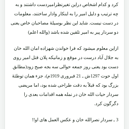
کرد و کدام اشخاص دراین تغیرنظرامیردست داشتند و به
چه ترتیب و دلیل امیر را به اینکار وادار ساختند، معلومات
در دست نیست. شاید این نظر بوسیلۀ مصاحبان خاص یعنی
دو سردار پیر به امیر تلقین شده باشد (والله اعلم)
ازاین معلوم میشود که فرا خواندن شهزاده امان الله خان
به جلال آباد درست در موقع و زمانیکه پلان قتل امیر روی
دست بود یعنی روز جمعه حوالی سه بجه صبح زود(مطابق
اول حوت 1297ش ـ 21 فبروری 1919م)، جزء همان توطئۀ
بزرگ بود که قبلاً به دقت طراحی شده بود، اما مریضی
سردار حیات الله خان در نمله همه اقدامات بعدی را
دگرگون کرد.
3 ـ سردار نصرالله خان و عکس العمل های او!!