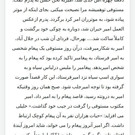
مستوفی توهمیشه مرا نصیحت میکنی. بجای اینکه از موتر
پیاده شود، به موترران امر کرد برگردد. پدرم ازعکس
العمل امیر حیران شد، دوباره به چوکی خود برگشت و
کاملاً ساکت شد..... بهرحال، فردای آن شب در جلال آباد،
امیر به شکارمیرفت، درآن روز مستوفی یک پیغام شخصی
به امیر فرستاد، به پیغامبر تاکید کرده بود که پیغام را به
شخص امیربدهد. پیغامبر را ملبس درلباس سیاه و به
سواری اسپ سیاه نزد امیرفرستاد، این کار قصداً صورت
گرفته بود تا توجه امیرجلب شود. صبح همان روز وقتیکه
امیر به درونته رسید، قاصد پیغام را به امیر داد، امیر
مکتوب مستوفی را گرفت در جیب خود گذاشت.» خلیلی
می افزاید: «حیات هزاران نفر به آن پیغام کوچک ارتباط
داشت. اگر امیر آنروز پیغام را می خواند، شاید امروز آیندۀ
افغانستان رنگ دیگری می داشت [؟؟]، اما بعداً مکتوب به