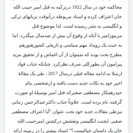
محاکمه خود در سال 1922 درترکیه به قتل امیر حبیب الله
خان اعتراف کرده و اسناد مربوطه درآنوقت بزبانهای ترکی
و انگلیسی به نشر رسیده است. لذا موضوع قتل
مرموزامیر با آنکه از وقوع آن بیش از صدسال میگذرد، اما
به حیث یک رویداد مهم سیاسی و تاریخی کشورهنوزهم
مطرح بحث بوده که نمیتوان از آن اغماض و از تحقیق مزید
پیرامون آن بطورکلی صرف نظرکرد. چنانکه جناب فواد
ارسلا به ادامه مقاله قبلی درسال 2017 ، طی یک مقالۀ
اخیر خود به نکات جدید دست یافته و ازشخصی بنام
حیدرهمکار مصطفی صغیرکه قتل امیر بوسیلۀ او صورت
گرفته، نام برده است. علاوتاً جناب داکترعبدالرحمن زمانی
نیزطی مقالات جدید خود تحت عنوان "آیا اعتراف مصطفی
صغیر، ایجنت انگلیسی ونقشش درکشتن امیرحبیب الله
خان یک داستان خیالیست؟" اسناد بیشتر را در زمینه ارائه