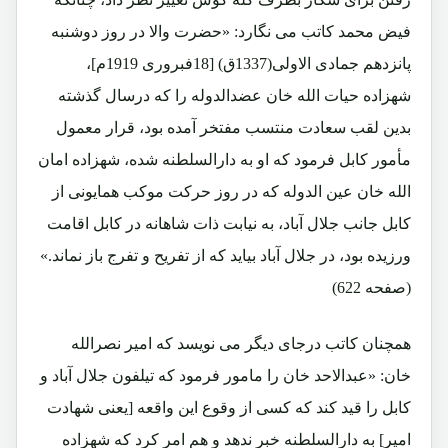
فیض محمد کاتب می نگارد: «حضرت والا در روز دوشنبه
پانزدهم جمادی الاولی(1337ق) [18فبروری 1919م]،
شهزاده حیات الله خان عضدالدوله را که درسال گذشته
بدین لقب سعادت منتسب مفتخر آمده بود، قرار معمول
مأمور کابل فرمود که او به دارالسلطنه شده، شهزاده امان
الله خان عین الدوله که در روز حرکت موکب همایونی از
کابل جانب جلال آباد، به نیابت ذات شاهانه در کابل اقامت
ورزیده بود، در جلال آباد بیاید که از تفریح و تفرج باز نماند.»
(صفحه 622)
همچنان کاتب درجای دیگر می نویسد که امیر نصرالله
خان: «عبدالاحد خان را مامور فرمود که تیلفون جلال آباد و
کابل را قید کند که کسی از وقوع این واقعه [یعنی شهادت
امیر] به دارالسلطنه خبر ندهد و هم امر کرد که شهزاده