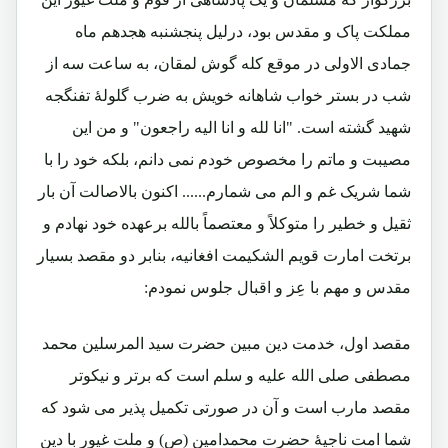
مملکت پاک و مقدس بود، درلیل پنجشنبه هجدهم ماه
جمادی الاولی در موقع کله گوش لمقان، به ساعت سه از
شب در بستر خواب شاهانه خویش به ضرب گلولۀ تفنگجه
شهید گشته است. "انا لله و انا الیه راجعون" و من این
مصیبت و ماتم را مخصوص خودم نمی دانم، بلکه خود را با
شما شریک غم و الم می شمارم...... اکنون بالاصالت آن بار
ثقیل و خطیر را متوکلاً و معتصماً بالله برعهده خود نهادم و
برتخت امارت قویم الشکیمت افغانیه، بنابر دو مقصد بسیار
مقدس و مهم با عِز و اقبال جلوس نمودم:
مقصد اول، خدمت دین مبین حضرت سید المرسلین محمد
مصطفی صلی الله علیه و سلم است که برتر و نیکوتر
مقصد مارب است و آن در صورتی تکمیل پذیر می شود که
شما امت ناجیۀ حضرت محمدامین (ص) و ملت غیور با دین