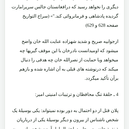
دیگری را نخواهد رسید که درافغانستان جالس سریرامارت
گردیده پادشاهی و فرمانروائی کند."» (سراج التواریخ
صفحه 628 و 629)
ازجوابیه صریح و شدید شهزاده عنایت الله خان واضح
میشود که اومیدانست نادرخان با این موقف گیریها چه
میخواهد وبا حمایت از نصرالله خان چه هدفی را دنبال
میکند که درنوشته های قبلی به آن اشاره شده و بازهم
برآن تأکید میگردد.
4 ـ حلقۀ تنگ محافظان و ترتیبات امنیتی امیر:
پلان قتل از دو احتمال به دور بوده نمیتواند: یکی بوسیلۀ یک
شخص ناشناس از بیرون و دیگر بوسیلۀ یکی از درباریان
ذینفوذ حاضر درمحل. دراحتمال اول آمدن شخص از بیرون