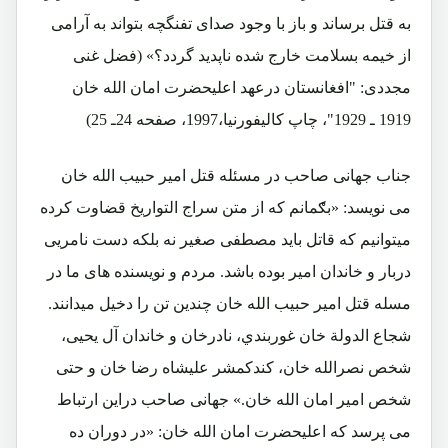
به قتل برساند و باز با وجود صدای تفنگچه بتواند به آرامی
از خیمه بسلامت خارج شده ناپدید گردد؟» (فضل غنی
مجددی: "افغانستان درعهد اعلیحضرت امان الله خان
1919 ـ 1929"، چاپ کالیفورنیا،1997، صفحه 24ـ 25)
جناب جهانی صاحب در مسئله قتل امیر حبیب الله خان
می نویسد: «بګمانم که از متن سراج التواریخ قضاوت کرده
میتوانیم که قاتل باید مصطفی صغیر نه بلکه دست نامریی
دربار و خاندان امیر بوده باشد. مردم و نویسنده های ما در
مسله قتل امیر حبیب الله خان چندین تن را دخیل میدانند.
شجاع الدولة خان غوربندي، نادرخان و خاندان آل یحیی،
شخص نصرالله خان، کندکمشر علیشاه رضا خان و حتی
شخص امیر امان الله خان.» جهانی صاحب دراین ارتباط
می پرسد که اعلیحضرت امان الله خان: «در دوران ده