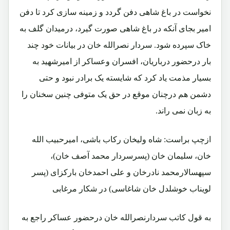
نخواست در باغ شاهی دفن گردد و زمینه سازی کرد تا دفن
امیر بجای آنکه در باغ شاهی صورت گیرد، درمیدان گلف به
خاک سپرده شود. سردار نصرالله خان در بیانات خود چند
بار درحضور درباریان، افسران وعساکر از امیرشهید به
بسیار مذمت یاد کرد که شایسته یک برادر نبود و حتی
دشمن هم درچنان موقع در حق یک متوفی چنین سخنان را
به زبان نمی راند.
ازچپ براست: شاه ولیخان رکاب باشی، امیرحبیب الله
خان، سلیمان خان (پسرسردار محمد آصف خان)،
سپهسالارمحمد نادرخان و علی احمدخان بارکزای (پسر
لویناب خوشلدل خان شاغاسی) در شکار مرغابی
به قول کاتب سردارنصرالله خان درحضور عساکر راجع به