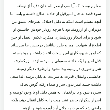
معلوم نیست که آیا سردارنصرالله خان دقیقاً از توطئه
سوء قصد به جان امیرقبل از حادثه اطلاع داشته و یانه، اما
آنچه مسلم است اینکه به دلیل اختلاف نظرهای عمیق بین
دوبرادر، او آرزومند بود تا هرچه زودتر خودش جانشین او
شود و برای اینکار روزشماری میکرد. عکس العمل او حین
اطلاع از شهادت امیر و طرز بیاناتش درچندین جا میرساند
که او بر شیوه کاری امیر سخت انتقاد داشته و میخواسته
قتل امیر را یک حادثۀ معمولی وانمود سازد تا از یکطرف
شر و شوری در زمینه پیدا نشود و ازطرف دیگر زمینه
جانشینی وانتقال قدرت به سرعت به پایان برسد، لذا سعی
داشت جسد امیر بدون سر و صدا درکله گوش بخاک
سپرده شود و یا درلغمان. به همین دلیل او با وجود توصیه و
اصرار دیگران حاضر نشد میت را به کابل انتقال دهد، بلکه
راضی شد که میت به جلال آباد آورده شود و بازهم