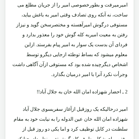
امیرمیرفت و بطورخصوصی امیر را از جریان مطلع می
ساخت، نه آنکه روی تصادف وقتی امیر به باغش بیاید،
مستوفی درگوش امیرآهسته و مختصرسخن گوید و نیزاز
رفتن به معیت امیربه کله گوش خود را معذور بدارد و
فردای آن بدست یک سوار به امیر پیام بفرستد. ازاین
معلوم میشود که بساط توطئه ازجایی دیگرو توسط
اشخاص دیگرچیده شده بود که مستوفی ازآن آگاهی داشت
وجرأت نکرد آنرا با امیر درمیان بگذارد.
2 ـ احضار شهزاده امان الله خان به جلال آباد!!
امیر درحالیکه یک روزقبل ازآغاز سفربسوی جلال آباد
شهزاده امان الله خان عین الدوله را به نیابت خود به مقام
سلطنت در کابل توظیف کرد و اما یکی دو روز قبل از
رفتن برای شکار بطرف کله گوش تغییر نظر داد، چنانکه