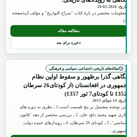
تاریخ: 2026-02-18
معلومات مختصر در بارۀ کتاب "سراج التواریخ" و مؤلف آن(صفحه
4)
مطالعه مقاله
: نگاهی به رویدادهای تاریخی:
ذخیره برای بعد
مقاله‌های تاریخی، اجتماعی، سیاسی و فرهنگی
نگاهی گذرا برظهور و سقوط اولین نظام
جمهوری در افغانستان (از کودتای26 سرطان
1352 تا کودتای7 ثور 1357)
تاریخ: 14 جولای 2015
این نوشته مشتمل بر پنج قسمت است:1 ـ نظری به دوره های
کاری شهید محمد داؤد خان، 2 ـ بررسی مختصر از دهه "قانون
اساسی"، 3 ـ کودتای 26 سرطان، 4 ـ رویدارهای عمده دولت
جمهوری…