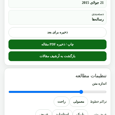
21 جولای 2015
دسته‌بندی
رساله‌ها
ذخیره برای بعد
چاپ / ذخیره PDF مقاله
بازگشت به آرشیف مقالات
تنظیمات مطالعه
اندازه متن
معمولی
راحت
تراکم خطوط
باریک
استاندارد
عریض
عرض متن