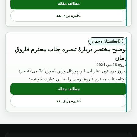
مطالعه مقاله
: نگاهی گذرا برظهور و سقوط اولین نظام جمهوری در افغانستان (
ذخیره برای بعد
افغانستان و جهان
توضیح مختصر دربارۀ تبصره جناب محترم فاروق
زمان
تاریخ: 26 می 2024
دیروز درستون نظریابی این پورتال وزین (مورخ 24 می) تبصرۀ
کوتاه جناب محترم فاروق زمان را به این عبارت خواندم:
مطالعه مقاله
: توضیح مختصر دربارۀ تبصره جناب محترم 
ذخیره برای بعد