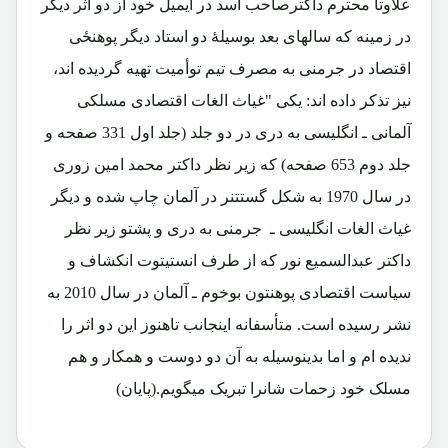
علاوتاً محترم داکترصاحب اسد در ایمیل خود از دو اثر دیگر
در زمینه که سالهای بعد بوسیلۀ دو استاد دیگر پوهنځی
اقتصاد در جرمنی به مصرف تیم توأمیت تهیه گردیده اند،
نیز تذکر داده اند: یکی "غیاث الغات اقتصادی مسلکی
آلمانی ـ انگلیسی به دری در دو جلد (جلد اول 331 صفحه و
جلد دوم 653 صفحه) که زیر نظر داکتر محمد امین زوری
در سال 1970 به شکل گستتنر در آلمان چاپ شده و دیگر
غیاث الغات انگلیسی ـ جرمنی به دری و پشتو زیر نظر
داکتر عبدالسمیع نور که از طرف انستیتوت انکشاف و
سیاست اقتصادی پوهنتون بوخوم ـ آلمان در سال 2010 به
نشر رسیده است. متأسفانه اینجانب تاهنوز این دو اثر را
ندیده ام و اما بدینوسیله به آن دو دوست و همکار و هم
مسلک خود زحمات شانرا تبریک میگویم.(پایان)