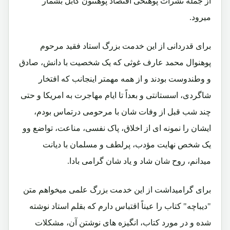
از جمله نشرات پوهنځی اقتصاد پوهنتون کابل بشمار
میرود.
برای قدردانی از این خدمت بزرگ استاد فقید مرحوم
پوهنوال محمد عارف غوثی که یک شخصیت با دانش، صادق
و وطندوست بودند و از همه مهمتر اینجانب که افتخار
شاگردی، اسستانتی و بعداً تا ایام مهاجرت به امریکا و حتی
چند شب قبل از وفات شان با مرحومی درتماس بودم،
ایشان را نمونه ای از اخلاق، پاک نفسی، مناعت، تواضع وو
یک شخص نهایت مؤدب، پرلطف و مسلمان با دیانت
میدانم، روح شان شاد و یاد شان گرامی بادا.
برای گرامیداشت از این خدمت بزرگ علمی میخواهم متن
"دیباچه" کتاب را عیناً اقتباس دارم که بقلم استاد نوشته
شده و در مورد کتاب، انگیزه های نوشتن آن، مشکلات