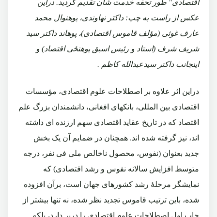
اقتصادی" طور تحفه خدمت شان تقدیم گردید. دراین
عکس از راست به چپ: داکتر نهاوندی، پوهنوال محمد
عارف غوثی (مؤلف قاموس اقتصادی)، پوهاند داکتر سید
شریف شرف (استاد و رئیس اسبق پوهنځی اقتصاد) و
اینجانب داکتر سیدعبدالله کاظم .
دراین اثر علاوه بر اصطلاحات علوم اقتصادی، مؤسسات
اقتصادی بین المللی، بانکهای افغانی، دانشمندان بزرگ علم
اقتصاد که در تاریخ عقاید اقتصادی سهم ارزنده ای داشته
اند، نیز گرفته شده اند. همچنان در ضمایم آن یک بخش
جدید بعنوان (نفوس، محصول ناخالص ملی فی نفر، درجه
متوسط افزایش سالانه نفوس و رشد اقتصادی) که
نمایشگر مرحلۀ رشد کشورهای جهان است، برآن افزوده
شده، باین ترتیب قاموس تجدید نظر شده، نه تنها بیشتر از
چاپ اول اصطلاحات علوم اقتصادی را دربر دارد، بلکه