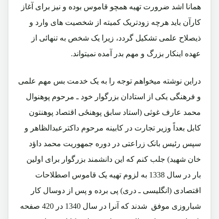
همانا اشد ضرورت تهیه همچو قاموس بوده و نیز برای آغاز
کارآن باید هرچه زودتریک کمیته از شخصیت های وارد و
ذیصلاح علمی تشکیل گردد، زیرا یک شخص به تنهائی از
عهده اینکار بزرگ و مهم بدر آمده نمیتواند.
دراین نوشته میخواهم توجه را به یک خدمت بس مهم علمی
و فرهنگی یکی از استادان بزرگوار خود ـ مرحوم پوهنوال
محمد عارف غوثی (استاد سابق پوهنځی اقتصاد پوهنتون
کابل بعداً وزیر تجارت در کابینه مرحوم داکترعبدالظاهر و
سپس رئیس بانک زراعتی در دوره جمهوریت محمد داؤد
خان شهید) جلب کنم که این دانشمند بزرگوار برای اولین
بار در سال 1338 به لزوم تهیه یک قاموس اصطلاحات
اقتصادی (انگلیسی ـ دری) پی برده و پس از دوسال کار
شباروزی موفق شدند که آنرا در سال 1340 در 420 صفحه