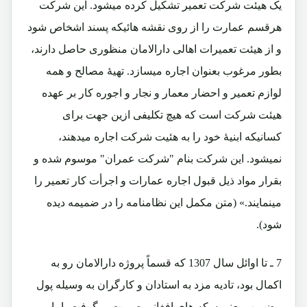
یک هیئت شرکت تعمیر تشکیل کرده میشود. این شرکت
هرقسم عمارت را از روی نقشه هائیکه پسند اشخاص شود
و از هیئت تعمیرات اهالی دارالامان منظوری حاصل دارند،
بطور مرغوب بعنوان اجاره میسازد. تهیۀ مصالح و همه
لوازم تعمیر و احضار معمار و نجار و اجوره کار بر عهده
هیئت شرکت است که هیچ تکلیفی ازین جهت برای
کسانیکه ابنیۀ خود را به هئیت شرکت اجاره میدهند،
نمیشود. این شرکت بنام "شرکت عمران" موسوم شده و
بقرار مواد ذیل قبول اجاره عمارات و اجرأت کار تعمیر را
مینمایند.» (متن مکمل این نظامنامه را در ضمیمه دیده
شود).
7 ـ تا اوائل سال 1307 که قسماً پروژه دارالامان رو به
اکمال بود، تادیه مزد به استادان و کارگران به وسیله پول
مضروب یعنی سکه های افغانی صورت میگرفت، اما