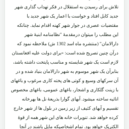
تلاش برای رسیدن به استقلال در فکر تهداب گذاری شهر
جدید کابل افتاد و خواست با اعمار یک شهر جدید با
مقتضیات عصری در جوار شهر کهنه اقدام نماید. چنانکه
این مطلب را میتوان درمقدمۀ "نظامنامه ابنیۀ شهر
دارالامان" (منتشره ماه اسد 1302 ش) ملاحظه نمود که
درآن چنین تصریح شده است: «برای دولت علیه افغانستان
لازم است یک شهر شایسته و مناسب پایتخت داشته باشد،
بنابرآن یک شهر موسوم به شهر دارالامان بنیاد شده و در
آن سرکهای وسیع و کوتی های پخته کاری مرغوب و باغهای
با زینت گلکاری و اشجار، باغهای عمومی، باغهای مخصوص
اناثیه ساخته میشود. آبهای گوارا بذریعۀ نل ها بهرخانه
تقسیم و آبهای کثیف از زیر زمین در بلول ها از شهر خارج
کرده خواهد شد. تنویرات خانه های این شهر همه از قوۀ
الکتریک خواهد بود. تمام اشخاصیکه مایل باشند در آنجا