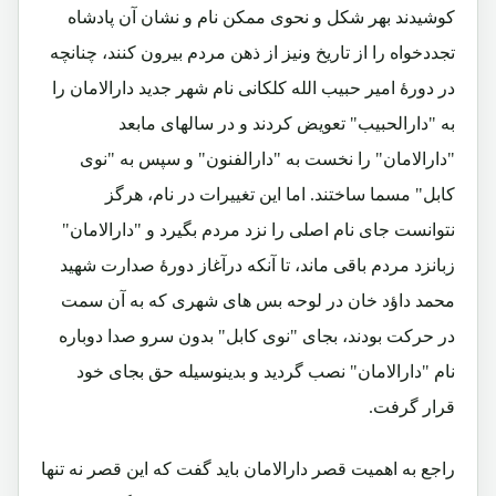
کوشیدند بهر شکل و نحوی ممکن نام و نشان آن پادشاه
تجددخواه را از تاریخ ونیز از ذهن مردم بیرون کنند، چنانچه
در دورۀ امیر حبیب الله کلکانی نام شهر جدید دارالامان را
به "دارالحبیب" تعویض کردند و در سالهای مابعد
"دارالامان" را نخست به "دارالفنون" و سپس به "نوی
کابل" مسما ساختند. اما این تغییرات در نام، هرگز
نتوانست جای نام اصلی را نزد مردم بگیرد و "دارالامان"
زبانزد مردم باقی ماند، تا آنکه درآغاز دورۀ صدارت شهید
محمد داؤد خان در لوحه بس های شهری که به آن سمت
در حرکت بودند، بجای "نوی کابل" بدون سرو صدا دوباره
نام "دارالامان" نصب گردید و بدینوسیله حق بجای خود
قرار گرفت.
راجع به اهمیت قصر دارالامان باید گفت که این قصر نه تنها