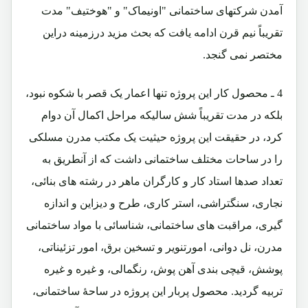
آمدن شرکتهای ساختمانی "اونیماک" و "هوختیف" مدت
تقریباً نیم قرن ادامه یافت که بحث مزید درزمینه دراین
مختصر نمی گنجد.
4 ـ محصول کار این پروژه تنها اعمار یک قصر با شکوه نبود،
بلکه در مدت تقریباً شش سالیکه مراحل اکمال آن دوام
کرد، در حقیقت این پروژه حیثیت یک مکتب مدرن مسلکی
را در ساحات مختلف ساختمانی داشت که از آنطریق به
تعداد صدها استاد کار و کارگران ماهر در رشته های بنائی،
نجاری، سنگتراشی، استر کاری، طرح و دیزاین و اندازه
گیری، مراقبت های ساختمانی، شناسائی با مواد ساختمانی
مدرن، نل دوانی، امورتنویر و تسخین برق، امور تزئیناتی،
پوشش، قیچی بندی آهن پوش، رنگمالی، و غیره و غیره
تربیه گردید. محصول پربار این پروژه در ساحۀ ساختمانی،