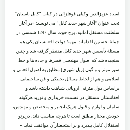
استاد عزیزالدین وکیلی فوفلزائی در کتاب "کابل باستان"
تحت عنوان "آغاز شهر جدید کابل" می نویسد: «در آغاز
سلطنت مستقل امانیه، برج حوت سال 1297 شمسی در
جملۀ نخستین اقدامات مهمۀ دولت افغانستان یکی هم
مسئلۀ تأسیس شهر جدید کابل مدنظر گرفته شد و چنین
سنجیده شد که اصول مهندسی قصرها و جاده ها و خط
سیر موتر و واگون [ریل شهری] مطابق به اصول افغانی و
اسلامی و هم از لحاظ مسائل تخنیکی و فن ساختمانی
براساس دول مترقی اروپائی شباهت داشته باشد و
افغانستان مستقل در قسمت خریداری و تورید هرگونه
سامان و لوازم و قبول هریک انجنیر و متخصص و مهندس،
خودش مختار مطلق است تا هرچه مناسب داند، درپرتو
استقلال کامل بپذیرد و بر استحضارآن موافقت نماید.»