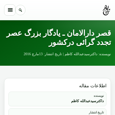
Skip to conten
قصر دارالامان ـ یادگار بزرگ عصر
تجدد گرائی درکشور
نویسنده: داکترسیدعبدالله کاظم | تاریخ انتشار: 13مارچ 2016
اطلاعات مقاله
نویسنده
داکترسیدعبدالله کاظم
تاریخ انتشار