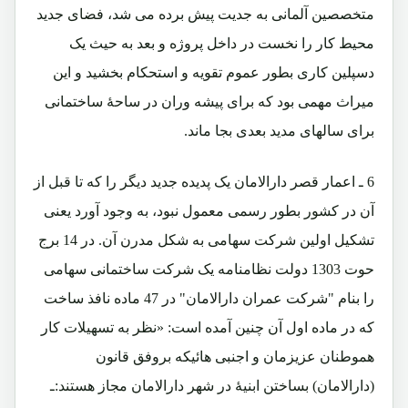
متخصصین آلمانی به جدیت پیش برده می شد، فضای جدید
محیط کار را نخست در داخل پروژه و بعد به حیث یک
دسپلین کاری بطور عموم تقویه و استحکام بخشید و این
میراث مهمی بود که برای پیشه وران در ساحۀ ساختمانی
برای سالهای مدید بعدی بجا ماند.
6 ـ اعمار قصر دارالامان یک پدیده جدید دیگر را که تا قبل از
آن در کشور بطور رسمی معمول نبود، به وجود آورد یعنی
تشکیل اولین شرکت سهامی به شکل مدرن آن. در 14 برج
حوت 1303 دولت نظامنامه یک شرکت ساختمانی سهامی
را بنام "شرکت عمران دارالامان" در 47 ماده نافذ ساخت
که در ماده اول آن چنین آمده است: «نظر به تسهیلات کار
هموطنان عزیزمان و اجنبی هائیکه بروفق قانون
(دارالامان) بساختن ابنیۀ در شهر دارالامان مجاز هستند:ـ