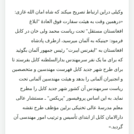
وکیلی دراین ارتباط تصریح میکند که شاه امان الله غازی:
«درهمین وقت به هیئت سفارت فوق العادۀ "ابلاغ
افغانستان مستقل" تحت ریاست محمد ولی خان در کابل
فرمود: حینیکه به آلمان میرسید، ازطرف پادشاه
افغانستان به "ایفرنس ایبرت" رئیس جمهور آلمان بگوئید
که برای ما یک نفر سرمهندس بدارالسلطنه کابل بفرستد تا
برای طرح شهر جدید کابل فهرست مهندسین و متخصصین
و انجنیران آلمانی را بدهد و هیئت مهندسین آلمانی تحت
ریاست سرمهندس آن کشور شهر جدید کابل را مطرح
نماید. به این اساس پروفیسور "پریکس" ـ مستشار عالی
معلم مدرسۀ عالی تخنیکی برلین مؤظف طرح نقشه
دارالامان کابل از ابتدای تأسیس و ترتیب امور مهندسی آن
گردید.»