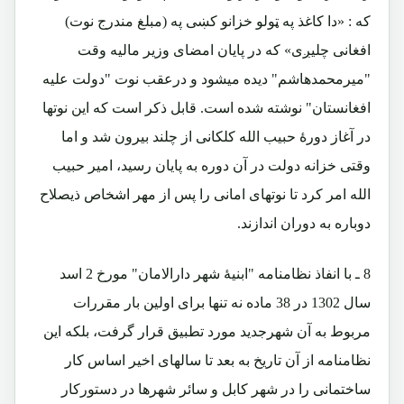
که : «دا کاغذ په ټولو خزانو کښی په (مبلغ مندرج نوت)
افغانی چلیږی» که در پایان امضای وزیر مالیه وقت
"میرمحمدهاشم" دیده میشود و درعقب نوت "دولت علیه
افغانستان" نوشته شده است. قابل ذکر است که این نوتها
در آغاز دورۀ حبیب الله کلکانی از چلند بیرون شد و اما
وقتی خزانه دولت در آن دوره به پایان رسید، امیر حبیب
الله امر کرد تا نوتهای امانی را پس از مهر اشخاص ذیصلاح
دوباره به دوران اندازند.
8 ـ با انفاذ نظامنامه "ابنیۀ شهر دارالامان" مورخ 2 اسد
سال 1302 در 38 ماده نه تنها برای اولین بار مقررات
مربوط به آن شهرجدید مورد تطبیق قرار گرفت، بلکه این
نظامنامه از آن تاریخ به بعد تا سالهای اخیر اساس کار
ساختمانی را در شهر کابل و سائر شهرها در دستورکار