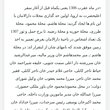
«در ماه عقرب 1306 یعنی یکماه قبل از آغاز سفر
اعلیحضرت به اروپا، اولین حد گذاری محلات دارالامان با
این نام ها ایجاد گردید: محلۀ هاشم، محلۀ محمود، محلۀ
طرزی، محلۀ حوریه و محلۀ رضیه. تا برج حمل و ثور 1307
یک تعداد اشخاص در ناحیۀ دارالامان بغرض تعمیر به اخذ
زمین موفق شدند که نامهای شان از اینقرار اند: در محلۀ
هاشم :ـ میر محمدهاشم خان وزیر مالیه، میرعبدالرشید
خان سررشته دار اعلی سمت جنوبی، خلیفه شیراحمد خان
خیاط تاجر کابلی، حاجی غلام حیدر خان تاجر کابلی، فقیر
محمد خان تاجر، میرزا محمد یعقوب خان وکیل شورای
دولت؛ در محل محمود(محمود خان یاور ملکی حضور):ـ
میرزا عبدالله خان مدیر مامورین وزارت داخله، حاجی
محمد اکبرخان یوسفی رئیس سرحدات، میرزا خداداد خان
یوسفی وکیل التجار افغانستان در کویته؛ در محلۀ طرزی