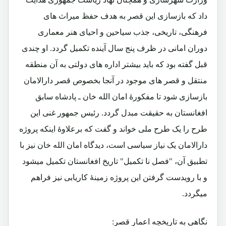
داد که بازسازی این قصر به هدف حفظ میراث های
فرهنگی، تاریخی، جذب سیاحین و احیای هنر معماری
دوران امانی در ظرف پنج سال آینده تکمیل گردد. او چندی
قبل گفته بود که باید بیشتر اداره های دولتی به آن منطقه
منتقل و قصر های موجود در آنجا بخصوص قصر دارالامان
بازسازی شود تا مفکورۀ امان الله خان ـ پادشاه سابق
افغانستان به حقیقت مبدل گردد. رئیس جمهور غنی این
طرح را یک طرح ملی خواند و گفت که برعلاوۀ اینکه پروژه
دارالامان یک نیاز سیاسی است، دیدگاه امان الله خان نیز با
تطبیق آن، "فصل نا تکمیل" تاریخ افغانستان تکمیل میشود
و با رویدست گرفتن این پروژه زمینۀ کاریابی نیز فراهم
میگردد.
نگاهی به تاریخچه اعمار قصر: