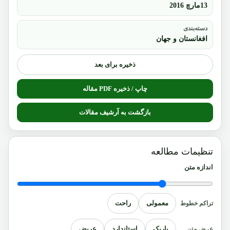
13مارچ 2016
دسته‌بندی
افغانستان و جهان
ذخیره برای بعد
چاپ / ذخیره PDF مقاله
بازگشت به آرشیف مقالات
تنظیمات مطالعه
اندازه متن
معمولی
راحت
تراکم خطوط
باریک
استاندارد
عریض
عرض متن