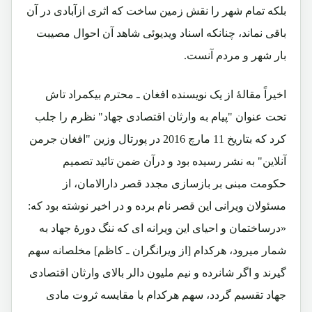
بلکه تمام شهر را نقش زمین ساخت که اثری ازآبادی در آن
باقی نماند، چنانکه اسناد ویدیوئی شاهد آن احوال مصیبت
بار شهر و مردم آنست.
اخیراً مقالۀ از یک نویسنده افغان ـ محترم بیکمراد تاش
تحت عنوان "پیام به وارثان اقتصادی جهاد" نظرم را جلب
کرد که بتاریخ 11 مارچ 2016 در پورتال وزین "افغان جرمن
آنلاین" به نشر رسیده بود و درآن ضمن تائید تصمیم
حکومت مبنی بر بازسازی مجدد قصر دارالامان، از
مسئولان ویرانی این قصر نام برده و در اخیر نوشته بود که:
«درساختمان و احیای این ویرانه ای که ننگ دورۀ جهاد به
شمار میرود، هرکدام [از ویرانگران ـ کاظم] مخلصانه سهم
گیرند و اگر شانرده و نیم ملیون دالر بالای وارثان اقتصادی
جهاد تقسیم گردد، سهم هرکدام با مقایسه ثروت مادی