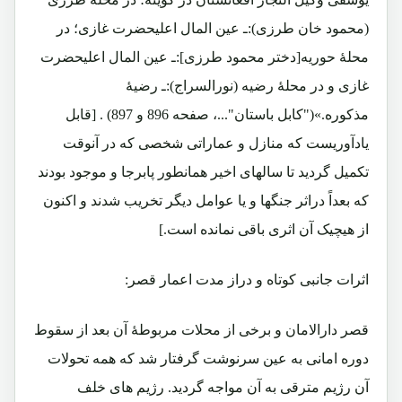
(محمود خان طرزی):ـ عین المال اعلیحضرت غازی؛ در
محلۀ حوریه[دختر محمود طرزی]:ـ عین المال اعلیحضرت
غازی و در محلۀ رضیه (نورالسراج):ـ رضیۀ
مذکوره.»("کابل باستان"...، صفحه 896 و 897) . [قابل
یادآوریست که منازل و عماراتی شخصی که در آنوقت
تکمیل گردید تا سالهای اخیر همانطور پابرجا و موجود بودند
که بعداً دراثر جنگها و یا عوامل دیگر تخریب شدند و اکنون
از هیچیک آن اثری باقی نمانده است.]
اثرات جانبی کوتاه و دراز مدت اعمار قصر:
قصر دارالامان و برخی از محلات مربوطۀ آن بعد از سقوط
دوره امانی به عین سرنوشت گرفتار شد که همه تحولات
آن رژیم مترقی به آن مواجه گردید. رژیم های خلف