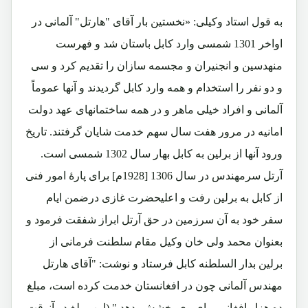
به قول استاد وکیلی: «نخستین بار آقای "هارتل" آلمانی در
اواخر 1301 شمسی وارد کابل باستان شد و فهرست
منهدسین و انجنیران و مجسمه سازان را تقدیم کرد و سی
و دو نفر را استخدام و همه وارد کابل گردیدند و آنها عموماً
آلمانی و افراد خیلی ماهر و در همه ساختمانهای عهد دولت
امانیه در مرور هفت سال سهم خدمت شایان گرفتند. تاریخ
ورود آنها از برلین به کابل بهار سال 1302 شمسی است.
آرتل سرمهندس در سال 1306 [1928م] برای پارۀ امور فنی
از کابل به برلین رفت و اعلیحضرت غازی درضمن ایام
سفر خود به آن سرزمین در حق آرتل ابراز شفقت فرمود و
بعنوان محمد ولی خان وکیل مقام سلطنت فرمانی از
برلین بدار السلطنه کابل فرستاد و نوشت: "آقای هارتل
مهندس آلمانی چون در افغانستان خدمت کرده است، مبلغ
ده هزار افغانی برای وی بخشش بدهد." (این مبلغ در آنوقت