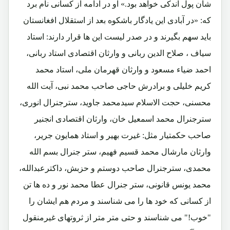
شان پول اندکی خواهد بود.» او در ادامه از کسانی نام برد
که: «در آبادی این یادگار باشکوه بعد از استقلال افغانستان
باید سهم بگیرند و در صدر لیست این ها قرار دارند: استاد
سیاف ، صلاح الدین ربانی و وارثان اقتصادی استاد ربانی،
احمد ضیاء مسعود و وارثان قهرمان ملی، استاد محمد
کریم خلیلی و برادرش حاجی صاحب محمد نبی، آیت الله
محسنی، حجت الاسلام سیدمحمد جاوید، سترجنرال انوری،
سترجنرال محمد اسمعیل خان، وارثان اقتصادی انجنیر
صاحب حکمتیار مثل: غیرت بهیر و استاد همایون جریر،
وارثان مارشال محمد قسیم فهیم، ستر جنرال بسم الله
محمدی، سترجنرال صاحب دوستم و حزبش، داکترعبدالله،
محمد یونس قانونی، ستر جنرال عطا محمد نور و ده ها تن
از کسانی که خود ها را می شناسند و مردم هم ایشان را
"خوب!" می شناسند و حتی متر متر از ثروتهای غیرمنقول