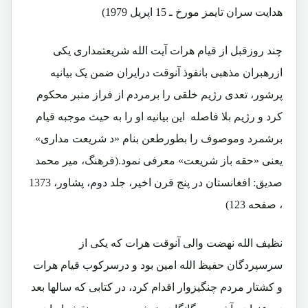
هدایت سران تایمز مورخ ـ 15 اپریل 1979)
چند روزقبل از قیام هرات آیت الله شریعتمداری یکی
ازرهبران مذهبی بانفوذ آنوقت درایران ضمن یک بیانیه
پرشور، تعدی رژیم خلقی را برمردم از فراز منبر محکوم
کرد و رژیم بلا فاصله این بیانیه او را به حیث موجبه قیام
برشمرد وموصوف را بطورطعن بنام «د شریعت مداری»
یعنی «حقه باز شریعت» معرفی نمود.(فرهنگ، میر محمد
صدیق: افغانستان در پنج قرن اخیر، جلد دوم، پشاور، 1373
، صفحه 123)
نظیف الله نهضت والی آنوقت هرات که یکی از
سرسپردگان حفیظ الله امین بود و درسرکوب قیام هرات
و کشتار مردم چنگیزوار اقدام کرد، در کتابی که سالها بعد