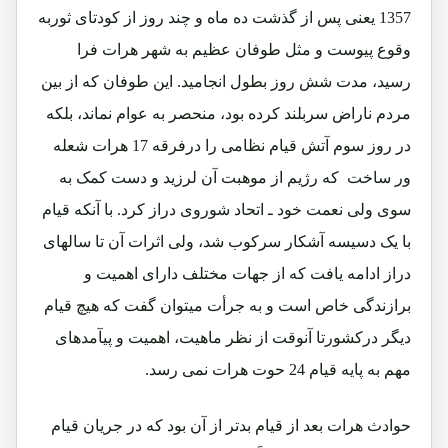
1357 یعنی پس از گذشت ده ماه و چند روز از کودتای ثوربه
وقوع پیوست و مثل طوفان عظیم به شهر هرات فرا
رسید، مدت شش روز بطول انجامید. این طوفان که از بین
مردم ناراض سربلند کرده بود، منحصر به عوام نماند، بلکه
در روز سوم آتش قیام نظامی را درفرقه 17 هرات شعله
ور ساخت که رژیم از موهبت آن لرزید و دست کمک به
سوی ولی نعمت خود ـ اتحاد شوروی دراز کرد. با آنکه قیام
با یک دسیسه آشکار سرکوب شد، ولی اثرات آن تا سالهای
دراز ادامه یافت که از جهات مختلف دارای اهمیت و
برازندگی خاص است و به جرأت میتوان گفت که هیچ قیام
دیگر درکشورتا آنوقت از نظر ماهیت، اهمیت و پیآمدهای
مهم به پایه قیام 24 حوت هرات نمی رسد.
حوادث هرات بعد از قیام بدتر از آن بود که در جریان قیام