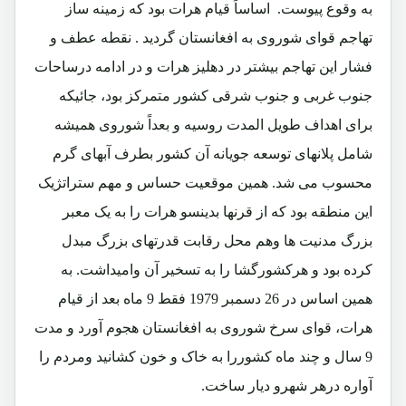
به وقوع پیوست. اساساً قیام هرات بود که زمینه ساز
تهاجم قوای شوروی به افغانستان گردید . نقطه عطف و
فشار این تهاجم بیشتر در دهلیز هرات و در ادامه درساحات
جنوب غربی و جنوب شرقی کشور متمرکز بود، جائیکه
برای اهداف طویل المدت روسیه و بعداً شوروی همیشه
شامل پلانهای توسعه جویانه آن کشور بطرف آبهای گرم
محسوب می شد. همین موقعیت حساس و مهم ستراتژیک
این منطقه بود که از قرنها بدینسو هرات را به یک معبر
بزرگ مدنیت ها وهم محل رقابت قدرتهای بزرگ مبدل
کرده بود و هرکشورگشا را به تسخیر آن وامیداشت. به
همین اساس در 26 دسمبر 1979 فقط 9 ماه بعد از قیام
هرات، قوای سرخ شوروی به افغانستان هجوم آورد و مدت
9 سال و چند ماه کشوررا به خاک و خون کشانید ومردم را
آواره درهر شهرو دیار ساخت.