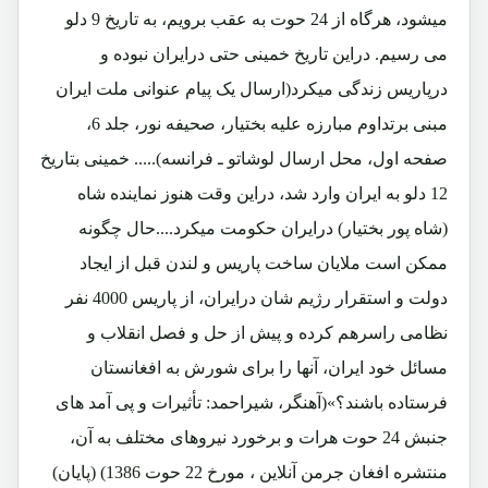
میشود، هرگاه از 24 حوت به عقب برویم، به تاریخ 9 دلو
می رسیم. دراین تاریخ خمینی حتی درایران نبوده و
درپاریس زندگی میکرد(ارسال یک پیام عنوانی ملت ایران
مبنی برتداوم مبارزه علیه بختیار، صحیفه نور، جلد 6،
صفحه اول، محل ارسال لوشاتو ـ فرانسه)..... خمینی بتاریخ
12 دلو به ایران وارد شد، دراین وقت هنوز نماینده شاه
(شاه پور بختیار) درایران حکومت میکرد....حال چگونه
ممکن است ملایان ساخت پاریس و لندن قبل از ایجاد
دولت و استقرار رژیم شان درایران، از پاریس 4000 نفر
نظامی راسرهم کرده و پیش از حل و فصل انقلاب و
مسائل خود ایران، آنها را برای شورش به افغانستان
فرستاده باشند؟»(آهنگر، شیراحمد: تأثیرات و پی آمد های
جنبش 24 حوت هرات و برخورد نیروهای مختلف به آن،
منتشره افغان جرمن آنلاین ، مورخ 22 حوت 1386) (پایان)