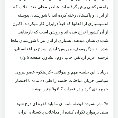
راه سرکشی پیش گرفته اند. عناصر محلی ضد انقلاب که
از ایران و پاکستان رخنه کرده اند، با شورشیان پیوسته
اند...بسیاری از افغانها که قبلاً درایران کار میکردند، اکنون
از آن کشور اخراج شده اند و روشن است که نارضایتی
شدیدی نشان میدهند، بسیاری از آنان نیز با شورشیان یکجا
شده اند.» (گروموف، موریس: ارتش سرخ در افغانستان،
ترجمه عزیز اریانفر، چاپ دوم ، پشاور، صفحه 6 و7)
درپایان این جلسه مهم و طولانی «کرلینکو» عضو بیروی
سیاسی جریان مباحثات جلسه را طی ده ماده با اختصار
جمع بندی کرد و در فقرات 8،7 و9 چنین نوشت:
«7 ـ درمسوده فیصله نامه ای ما باید فقره ای درج شود
مبنی برموارد نگران کننده از مداخلات پاکستان، ایران،