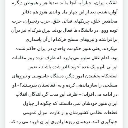
انقلاب ایران، اجباراً به آنجا مانند صدها هزار هموطن دیگرم
آواره شدم، بعد از این چهار ماه و اندی هنوز هم دفاتر
مجاهدین خلق، چریکهای فدائی خلق، حزب رنجبران، حزب
توده ووو.. در دانشگاه ها فعال بودند. بیرق هرکدام نیز درآن
برافراشته و نیروهای مسلح هرکدام از آن پاسداری
میکردند. یعنی هنوز حکومت واحدی در ایران حاکم نشده
بود. کدام عقل سلیم می پذیرد که ظرف نزده روز مقامات
ایرانی، آنهم یک عده آخوند قادر شده باشند تاضمن
استحکام بخشیدن امور دیگر، دستگاه جاسوسی و نیروهای
مسلحی را سازماندهی کرده و به افغانستان بفرستند؟» او
در ادامه می افزاید: « ظرف این مدت گردانندگان انقلاب
ایران هنوز خودشان نمی دانستند که چگونه از چپاول
قطعات نظامی کشورشان و از غارت اموال عمومی
جلوگیری کنند. درهمان روزها رادیوی ایران فریاد می زد که