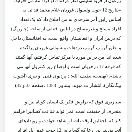
رزغون از قریه سلیمی آغاز کردند». او درادامه می افزاید:
«بتاریخ 12 حوت ولسوال غوریان غلام محمد فدائی به
اساس راپور آمر سرحدی به من اطلاع داد که یک تعداد
افراد مسلح و غیرمسلح در لباس افغانی از ساحه (چارریگ)
که دربین ایران و افغانستان واقع است، به افغانستان داخل
و بطورگروپ گروپ دردهات ولسوالی غوریان پراگنده
شده اند. من دراین مورد با مرکز تماس گرفتم، آنها گفتند
که فرقه 17 درجریان است و اوضاع زیر کنترول آنها می
باشد». (نهضت، نظیف الله: د پردیوی فتنی او تیری (آشوب
بیگانگان)، انتشارات میوند، پشاور، 1383 ،صفحه 33 و 35)
سناریوی فوق که تراوش فکر یک انسان کوتاه بین و
منحرف از حقیقت است، نمی تواند قناعت کسانیرا فراهم
کند که باحقایق آنوقت آشنا و شاهد حوادث و رویدادهای
آنجا بودند. این ادعا که گویا بروز 12 حوت عده زیاد افراد