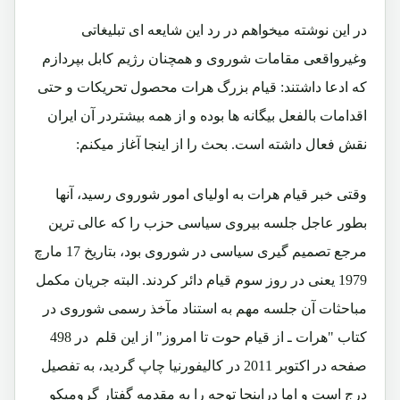
در این نوشته میخواهم در رد این شایعه ای تبلیغاتی
وغیرواقعی مقامات شوروی و همچنان رژیم کابل بپردازم
که ادعا داشتند: قیام بزرگ هرات محصول تحریکات و حتی
اقدامات بالفعل بیگانه ها بوده و از همه بیشتردر آن ایران
نقش فعال داشته است. بحث را از اینجا آغاز میکنم:
وقتی خبر قیام هرات به اولیای امور شوروی رسید، آنها
بطور عاجل جلسه بیروی سیاسی حزب را که عالی ترین
مرجع تصمیم گیری سیاسی در شوروی بود، بتاریخ 17 مارچ
1979 یعنی در روز سوم قیام دائر کردند. البته جریان مکمل
مباحثات آن جلسه مهم به استناد مآخذ رسمی شوروی در
کتاب "هرات ـ از قیام حوت تا امروز" از این قلم در 498
صفحه در اکتوبر 2011 در کالیفورنیا چاپ گردید، به تفصیل
درج است و اما دراینجا توجه را به مقدمه گفتار گرومیکو