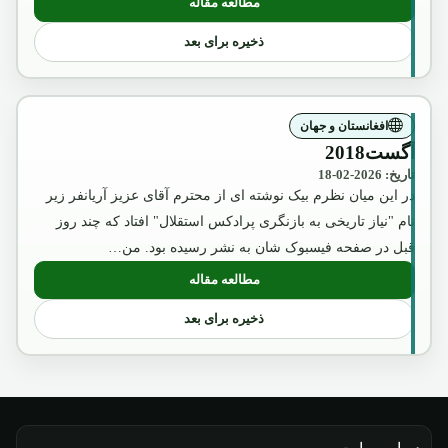
مطالعه مقاله
: عکس تقلبی و تبلیغاتی ملکه ثریا که بوسیل
ذخیره برای بعد
افغانستان و جهان
آگست2018
تاریخ: 2026-02-18
در این میان نظرم بیک نوشته ای از محترم آقای عزیز آریانفر زیر
نام "نیاز تاریخی به بازنگری پرادکس استقلال" افتاد که چند روز
قبل در صفحه فیسبوک شان به نشر رسیده بود. من…
مطالعه مقاله
: آگست2018
ذخیره برای بعد