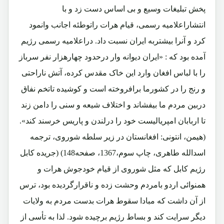
پخش تبلیغات وسیع و بی اساس دست زد و با
انتشاراعلامیه رسمی، قیام هرات راتوطئه اجانب وانمود
کرد و آنرا بیشتربه ایران نسبت داد. دراعلامیه رسمی رژیم
آمده بود که : «ایران دیوانه وار درحدود چهارهزار نفر سرباز
را با لباس افغان وارد این خاک مقدس کرده، آتش ناراحتی
و رنج را در کشورما برافروخته است و کوشیده تاتخم نفاق
دربین مردم ما بیفشاند و اختلاف شیعه و سنی را دامن زند
تا اربابان امپریالیست خود را درلندن و پاریس خرسند کند».
(هیمن، انتونی: افغانستان در زیر سلطه شوروی، ترجمه
اسدالله طاهری، چاپ سوم،1367، صفحه148) (جریده کابل
رژیم کابل که مثل شوروی از قیام خودجوش هرات و
همنوائی اردو بامردم وحشت زده و ناقرارگردیده بود، ترس
از آن داشت که مبادا سقوط هرات بدست مردم به ولایات
دیگر سرایت کند و بساط رژیم برچیده شود. لذا به تأسی از