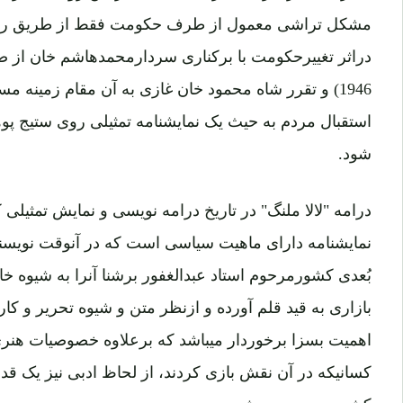
مشکل تراشی معمول از طرف حکومت فقط از طریق رادیو ا
1946) و تقرر شاه محمود خان غازی به آن مقام زمینه مسا
استقبال مردم به حیث یک نمایشنامه تمثیلی روی ستیج پوه
شود.
درامه "لالا ملنگ" در تاریخ درامه نویسی و نمایش تمثیلی ک
نمایشنامه دارای ماهیت سیاسی است که در آنوقت نویسند
بُعدی کشورمرحوم استاد عبدالغفور برشنا آنرا به شیوه خا
بازاری به قید قلم آورده و ازنظر متن و شیوه تحریر و کار
اهمیت بسزا برخوردار میباشد که برعلاوه خصوصیات هنری
کسانیکه در آن نقش بازی کردند، از لحاظ ادبی نیز یک قد
کشورمحسوب میشود.