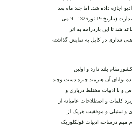
جازه داده شد. اما چند ماه بعد
دراثر تغییرحکومت با برکناری سردارمحمدهاشم خان از صدارت (بتاریخ 19 ثور1325 ـ 9 می
عد شد تا این باردرامه به اثر
نی ننداری در کابل به نمایش گذاشته
شورمقام بلند دارد و اولین
ه توانای آن هنرمند چیره دست وچند
ص و با ادبیات مختلط درباری و
برد کلمات و اصطلاحات عامیانه از
 و تمثیلی و موفقیت هریک از
م مهم درساحه ادبیات فولکلوریک