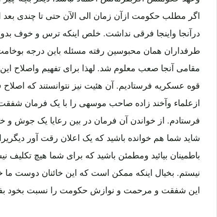
اگر مطلب حکومت ازآن زمان الی الآن حتی تا چندی بعد ازین
درآنجا واینجا فرقی نداشت. خلص اینکه ترس و خوف بدوش
طرفداران همان محبوسین رفته مسئله باین درجه بوخامت
مقامی آنجا صعب معلوم شد. لهذا برای تفهیم واصلاح این
قوه عسکریه فرستادیم. آن هئیت نیز نتوانستند که اصلاح
ازعلماء وآخند زاده صاحب موسهی را با یک فرمان شفقت
فرستادم. از خواندن آن فرمان در بین رعایا یک جوش و خ
شاید شما هم خوانده باشید که یک اعلان رقت آور دیگریرا 
باطمینان بیائید ومطمئن باشید که برای شما هیچ تکلیف 
نیستم. بخیال اینکه ممکن است که این خائنان دوست ما خواه
این شفقت و مرحمت و نوازش حکومت را نسبت بخود بفه