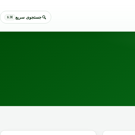
جستجوی سریع
⌘K