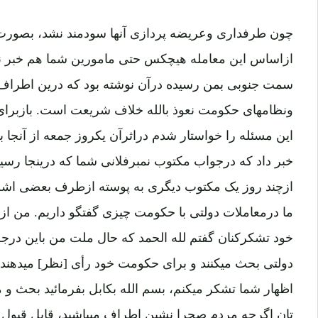
چون طرفداری وعریضه پردازی آنها سودمند نشد، بصورت حا
ازاساس این معامله هیچکس حتی مامورین شما هم خبر ندار
سمت جنوبی بمن رسیده درآن نوشته بود که درین اطراف
ونظامهای حکومت نعوذ بالله خلاف شریعت است. بازبرای
این مسئله را خواستار شدم دراثرآن یکروز جمعه از آنجا ب
خبر داد که درجواب مکتوب نمبرفلانی شما که درینجا رس
ازچند روز یک مکتوب دیگری به پوسته ازطرف بعضی اشخا
ما درمعاملات دولتی با حکومت چیزی گفتگو داریم. من ا
خود تشکرکنان گفتم لله الحمد که حال ملت من باین درج
دولتی بحث میکنند و برای حکومت خود رأی [نظر] میدهند
اظهار شما تشکر میکنم، بسم الله بکابل بفرمائید بحث و 
تان اگرچه مردم صحرا نشین اطراف میباشید، قابل قبول 