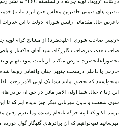
تبصره های ضمنی حاضرین مجلس حین ایراد بیانیه) خدمت عل
باعرض حال مقدماتی رئیس شورای دولت با این عبارات آغ
«رئیس صاحب شوری: اعلیحضرتا! از مشائخ کرام لویه جر
صاحب هده، میرصاحب گازرگاه، سید آقای خاکسار و باقی
بحضوراعلیحضرت عرض میکنند: از باعث سوء تفهیم و بع
خارجی یا داخلی درسمت جنوبی چنان واقعاتی رونما شده که 
نمیخواستند که بحضور مانند شما یک اولی الامر رحیم القل
این زمان خیال شما اولی الامر مانرا در حق آن برادر ها
سوی شفقت و بدون مهربانی دیگر چیز ندیده ایم که تا این ز
برسد. اکنونکه لویه جرگه بانجام رسیده وما بعزم رفتن م
میرسانیم نمیخواهیم که آن برادرهای گنهگار گول خورده ما