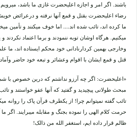
باشند. اگر امر و اجازه اعلیحضرت غازی ما باشد، میرویم و
رضاء اعلیحضرت بقتل و قمع آنها نرفته و درعرائض خویش
ما کرده اند، تائب شده اند.... اما خوف میکنند و تأمین میخ
میکنیم. هرگاه اوشان توبه ننمودند و برما اعتماد نکردند و 
وخارجی بهمین کردارنادانی خود محکم ایستاده اند، ما علم
قتل و قمع ایشان با اقوام وعشائر و تبعه خود حاضر وآماد
«اعلیحضرت: اگر چه آرزو نداشتم که درین خصوص با شما
مبحث طولانی پیچیدید و گفتید که آنها عفو خواستند و تائ
تائب گفته نمیتوانم چرا! از یکطرف قرآن پاک را روانه م
حرمت کلام الهی را نموده بجنگ و مقابله میبرایند. اگر ما آن
ظالم قرار داده ایم، استغفر الله من ذالک!