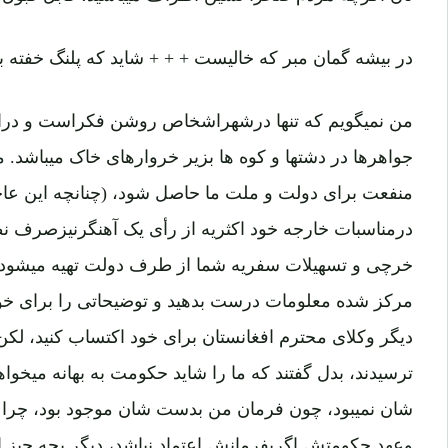
در بیشه گمان مبر که خالیست + + + شاید که پلنگ خفته ب
من نمیگویم که تنها درشهراشخاص روشن فکراست و دراط
جواهرها در دشتها و کوه ها بزیر خروارهای خاک میباشد.
منفعت برای دولت و ملت ما حاصل شود، (چنانچه این عا
درمناسبات خارجه خود اکثریه از رأی یک آهنگرنیزصرف نظر
خرچی و تسهیلات سفریه شما از طرف دولت تهیه میشود 
مرکز شده معلومات درست بدهید و توضیحاتی را برای خو
دیگر وکلای محترم افغانستان برای خود اکتساب کنید، لکن ا
ترسیدند، بدل گفتند که ما را شاید حکومت به بهانه میخوا
شان نمیبود، چون فرمان من بدست شان موجود بود، چرا 
وعهد حکومتش اگربفرمانش اعتماد نباشد، دیگر بچه چیز اع