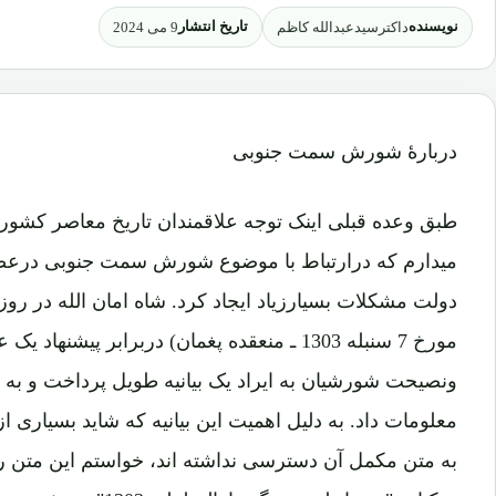
نویسنده
تاریخ انتشار
داکترسیدعبدالله کاظم
9 می 2024
دربارۀ شورش سمت جنوبی
طبق وعده قبلی اینک توجه علاقمندان تاریخ معاصر کشور 
میدارم که درارتباط با موضوع شورش سمت جنوبی درعصر
مورخ 7 سنبله 1303 ـ منعقده پغمان) دربرابر پیش
ونصیحت شورشیان به ایراد یک بیانیه طویل پرداخت و به ا
معلومات داد. به دلیل اهمیت این بیانیه که شاید بسیاری 
به متن مکمل آن دسترسی نداشته اند، خواستم این متن ر
درکتاب "رویداد لویه جرگ