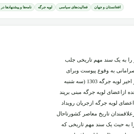
افغانستان و جهان
فعالیت‌های سیاسی
لویه جرگه
نامه‌ها و پیشنهادها در
را به یک سند مهم تاریخی جلب
امانی به وقوع پیوست وبرای
دولت مشکلات بسیارزیاد ایجاد کرد. شاه امان الله در روز اخیر لویه جرگه 1303 (سه شنبه
نهاد یک عده ازاعضای لویه جرگه مبنی برپند
عضای لویه جرگه ازجریان رویداد
ازعلاقمندان تاریخ معاصر کشورتاحال
ا به حیث یک سند مهم تاریخی که
ه دارالسلطنه 1303" به نشر رسیده است، (البته با انصراف ازبعضی