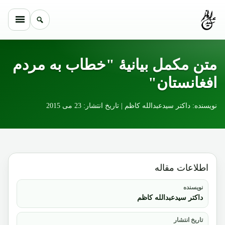
Skip to conten
متن مکمل بیانیۀ "خطاب به مردم
افغانستان"
نویسنده: داکتر سیدعبدالله کاظم | تاریخ انتشار: 23 می 2015
اطلاعات مقاله
نویسنده
داکتر سیدعبدالله کاظم
تاریخ انتشار