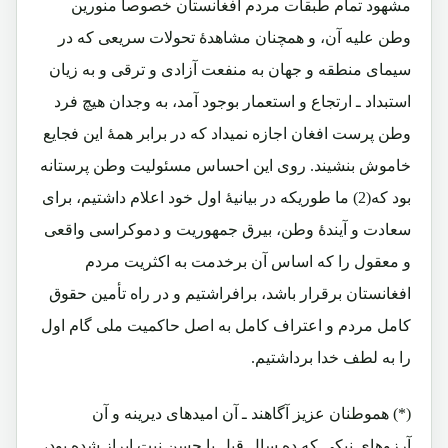
مشهود تمام طبقات مردم افغانستان خصوصاً منورین
وطن علیه آن، و همچنان مشاهدۀ تحولات سریعی که در
سیمای منطقه و جهان به منفعت آزادی و ترقی و به زیان
استبداد ـ ارتجاع و استعمار بوجود آمد، به وجدان هیچ فرد
وطن پرست افغان اجازه نمیداد که در برابر همۀ این فجایع
خاموش بنشیند. روی این احساس مسئولیت وطن پرستانه
بود که(2)
ما طوریکه در بیانیۀ اول خود اعلام داشتیم، برای
سعادت و آیندۀ وطن، بیرق جمهوریت و دموکراسی واقعی
و معقول را که اساس آن برخدمت به اکثریت مردم
افغانستان برقرار باشد، برافراشتیم و در راه تأمین حقوق
کامل مردم و اعتراف کامل به اصل حاکمیت ملی گام اول
را به لطف خدا برداشتیم.
(*) هموطنان عزیز آگاهند ـ آن امیدهای دیرینه و آن
آرزوهای نیکی که ده سال قبل با حسن نیت ابراز شده بود،