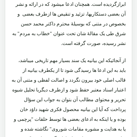
ابرازگردیده است. همچنان ادعا میشود که در ارائه و نشر
آن بعضی دستکاریها، تزئید و تنقیص ها ازطرف بعضی و
بخصوص در متنی که بوسیلۀ محترم داکتر محمد حسن
شرق طی یک مقالۀ شان تحت عنوان "خطاب به مردم" به
نشر رسیده، صورت گرفته است.
از آنجائیکه این بیانیه یک سند بسیار مهم تاریخی میباشد،
باید به این ادعا ها رسیدگی شود تا از یکطرف بیانیه از
قالب اصلی خود بیرون نگردد و اصالت لفظی و متنی آن به
اعتبار اسناد معتبر حفظ شود و ازطرف دیگربا تحلیل شیوه
تحریر و محتوای مطالب آن بتوان به جواب این سؤال
پرداخت که آیا این بیانیه محصول فکری شهید داؤد خان
بوده و یا اینکه به ادعای بعضی ها توسط حلقات "پرچمی و
یا به هدایت و مشوره مقامات شوروی" نگاشته شده و