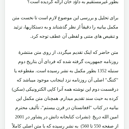
بطور غیرمستقیم به داؤد خان ارائه گردیده است؟
برای تحلیل و بررسی این موضوع لازم است تا نخست متن
مکمل بیانیه را دقیقاً از نظر گذشتاند و به دستکاریها، تزئید
و تنقیص های متنی و لفظی آن عطف توجه کرد.
متن حاضر که اینک تقدیم میگردد، از روی متن منتشرۀ
روزنامه جمهوریت گرفته شده که فردای آن بتاریخ دوم
سنبله 1352 بطور مکمل به نشر رسیده است. مقطوعه یا
"کتنگ" اصلی آن روزنامه نزد اینجانب موجود میباشد که
درقسمت دوم این نوشته همه آنرا کاپی الکترونیکی (سکن)
کرده به حیث سند تقدیم میدارم. همچنان متن مکمل این
بیانیه در کتاب "افغانستان در قرن بیستم"، تألیف محترم
امین الله دریځ (نشرات کتابخانه دانش در پشاور در 2001
از صفحه 550 تا 560) به نشر رسیده که با متن اصلی کاملاً