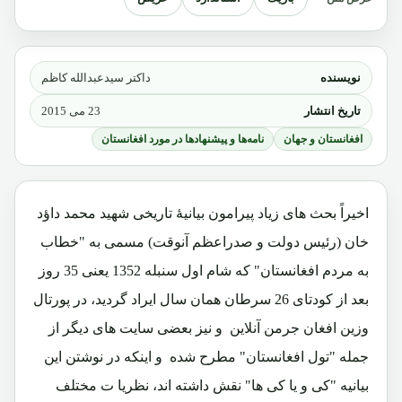
نویسنده
داکتر سیدعبدالله کاظم
تاریخ انتشار
23 می 2015
افغانستان و جهان
نامه‌ها و پیشنهادها در مورد افغانستان
اخیراً بحث های زیاد پیرامون بیانیۀ تاریخی شهید محمد داؤد
خان (رئیس دولت و صدراعظم آنوقت) مسمی به "خطاب
به مردم افغانستان" که شام اول سنبله 1352 یعنی 35 روز
بعد از کودتای 26 سرطان همان سال ایراد گردید، در پورتال
وزین افغان جرمن آنلاین و نیز بعضی سایت های دیگر از
جمله "تول افغانستان" مطرح شده و اینکه در نوشتن این
بیانیه "کی و یا کی ها" نقش داشته اند، نظریا ت مختلف