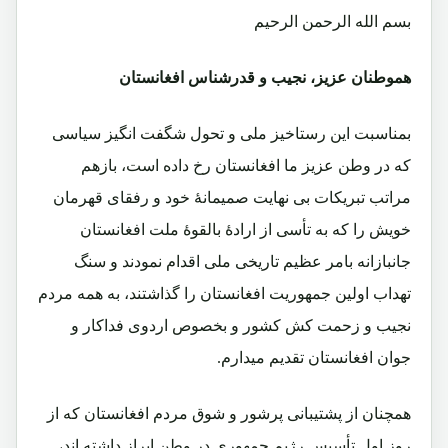
بسم الله الرحمن الرحیم
هموطنان عزیز، نجیب و قدرشناس افغانستان
بمناسبت این رستاخیز ملی و تحول شگفت انگیز سیاسی
که در وطن عزیز ما افغانستان رخ داده است، بازهم
مراتب تبریکات بی نهایت صمیمانۀ خود و رفقای قهرمان
خویش را که به تأسی از ارادۀ بالقوۀ ملت افغانستان
جانبازانه بامر عظیم تاریخی ملی اقدام نمودند و سنگ
تهداب اولین جمهوریت افغانستان را گذاشتند، به همه مردم
نجیب و زحمت کش کشور و بخصوص اردوی فداکار و
جوان افغانستان تقدیم میدارم.
همچنان از پشتیبانی پرشور و شوق مردم افغانستان که از
روز اول تأسیس رژیم جمهوری در وطن ابراز داشته اند،