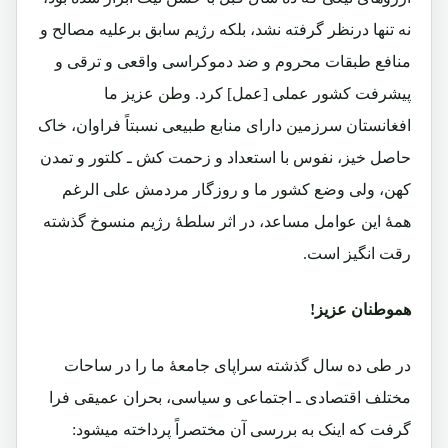
نه تنها درنظر گرفته نشد، بلکه رژیم سابق برعلیه مصالح و
منافع طبقات محروم و ضد دموکراسی واقعی و ترقی و
پیشرفت کشور عملی [عمل] کرد. وطن عزیز ما
افغانستان سرزمین دارای منابع طبیعی نسبتاً فراوان، خاک
حاصل خیز، نفوس با استعداد و زحمت کش ـ کلتور و تمدن
کهن، ولی وضع کشور ما و روزگار مردمش علی الرغم
همۀ این عوامل مساعد، در اثر سلطۀ رژیم منسوخ گذشته
رقت انگیز است.
هموطنان عزیز!
در طی ده سال گذشته سراپای جامعۀ ما را در ساحات
مختلف اقتصادی ـ اجتماعی و سیاسی، بحران عمیقی فرا
گرفت که اینک به بررسی آن مختصراً پرداخته میشود: