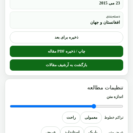
23 می 2015
دسته‌بندی
افغانستان و جهان
ذخیره برای بعد
چاپ / ذخیره PDF مقاله
بازگشت به آرشیف مقالات
تنظیمات مطالعه
اندازه متن
معمولی
راحت
تراکم خطوط
باریک
استاندارد
عریض
عرض متن