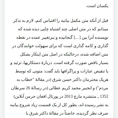
یکسان است.
قبل از آنکه متن مکمل بیانیه را اقتباس کنم، لازم به تذکر
میدانم که در متن اصلی چند اشتباه چاپی دیده شده که
نویسنده آنرا بین [ ...] گنجانیده و نیزتغییر عمده در نقطه
گذاری و کامه گذاری است که برای سهولت خوانندگان در
متن اضافه شده، درحالیکه در اصل متن اینکار بشکل
بسیار ناقص صورت گرفته است. دربارۀ دستکاریها، تزئید و
یا تنقیص عبارات و پراگرافها باید گفت: متونی که توسط
هریک محترمان داکتر حسن شرق (در مقالۀ "خطاب به
مردم") و انجنیر محمد کریم عطائی (در رسالۀ 26 سرطان
1352 ـ منتشره مارچ 2013 در پورتال افغان جرمن آنلاین)
به نشر رسیده اند، بطور کل از یک قسمت زیاد شروع بیانیه
صرف نظر گردیده، خاصتاً در مقالۀ داکتر شرق با