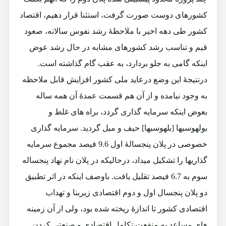
کشورهای دوست صورت گرفت، استثنا قرار دهیم، اقتصاد
کشور طی دهه اخیر با ملاحظۀ رشد نفوس سالانه، صعود
قیم و تناسب رشد کشورهای مشابه در حال رشد عوض
اینکه گامی به جلو بردارد، به عقب گام گذاشته است.
درنتیجۀ این وضع درعاید ملی کشور افزایش قابل ملاحظه
به وجود نیامده و از آن هم قسمت عمدۀ آن همه ساله
بعوض اینکه سرمایه گذاری گردد، براه های غلط و
بولهوسیها [بلهوسیها] حیف و میل گردید. سرمایه گذاری
خصوصی در پلان پنجسالۀ اول 9.6 فیصد مجموع سرمایه
گذاریها را تشکیل میداد، درحالیکه در پلان نام نهاد پنجساله
سوم به 6.7 فیصد تقلیل یافت. باوصف اینکه در اثر تطبیق
دو پلان پنجسال اول و دوم اقتصادی زیربنا و تهداب
اقتصادی کشور تا اندازۀ ریخته شده بود، ولی از آن زمینه
های مساعد به منفعت تکامل اقتصادی و صنعتی کردن