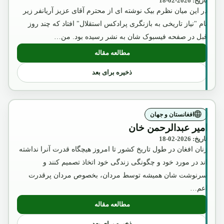
تاریخ: 2026-02-18
در این میان نظرم بیک نوشته ای از محترم آقای عزیز آریانفر زیر
نام "نیاز تاریخی به بازنگری پرادکس استقلال" افتاد که چند روز
قبل در صفحه فیسبوک شان به نشر رسیده بود. من…
مطالعه مقاله
: آگست2018
ذخیره برای بعد
افغانستان و جهان
امیر عبدالرحمن خان
تاریخ: 2026-02-18
زنان افغان در طول تاریخ کشور تا امروز هیچگاه قدرت آنرا نداشته
اند در مورد خود و چگونگی زندگی خود اتخاذ تصمیم کنند و
سرنوشت شان همیشه توسط مردان، بخصوص مردان پرقدرت
اعم…
مطالعه مقاله
: امیر عبدالرحمن خان
ذخیره برای بعد