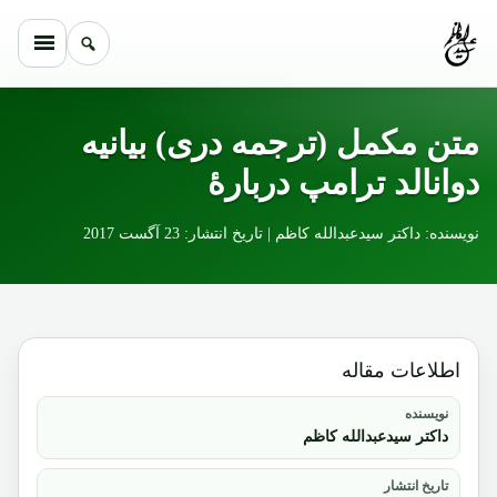
Skip to conten
متن مکمل (ترجمه دری) بیانیه
دوانالد ترامپ دربارۀ
نویسنده: داکتر سیدعبدالله کاظم | تاریخ انتشار: 23 آگست 2017
اطلاعات مقاله
نویسنده
داکتر سیدعبدالله کاظم
تاریخ انتشار