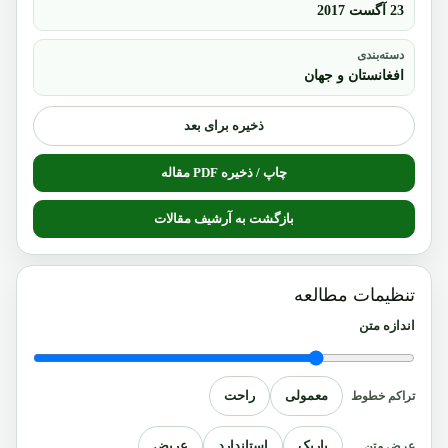
23 آگست 2017
دسته‌بندی
افغانستان و جهان
ذخیره برای بعد
چاپ / ذخیره PDF مقاله
بازگشت به آرشیف مقالات
تنظیمات مطالعه
اندازه متن
معمولی
راحت
تراکم خطوط
باریک
استاندارد
عریض
عرض متن