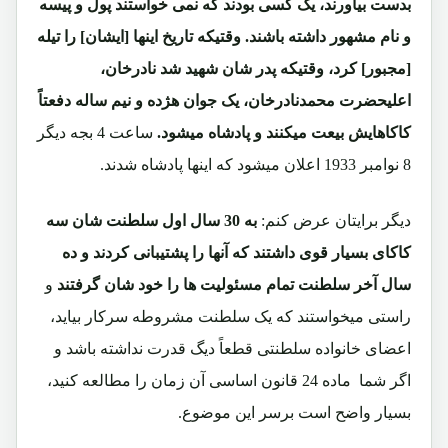
بدست بیاورند، یک کسی بودند که نمی خواستند پول و پیسه
و نام مشهور داشته باشند. وقتیکه تاریخ اینها [ایشان] را تیله
[مجبور] کرد، وقتیکه پدر شان شهید شد نادرخان،
اعلیحضرت محمدنادرخان، یک جوان هژده و نیم ساله دفعتاً
کاکاهایش بیعت میکنند و پادشاه میشود.
ساعت 4 بجه دیگر
8 نوامبر 1933 اعلان میشود که اینها پادشاه شدند.
دیگر برایتان عرض کنم:
به 30 سال اول سلطنت شان سه
کاکای بسیار قوی داشتند که آنها را پشتیبانی کردند و ده
سال آخر سلطنت تمام مسئولیت ها را خود شان گرفتند
و
راستی میخواستند که یک سلطنت مشروطه سرکار بیاید،
اعضای خانواده سلطنتی قطعاً دیگ قدرت نداشته باشد و
اگر شما ماده 24 قانون اساسی آن زمان را مطالعه کنید،
بسیار واضح است برسر این موضوع.