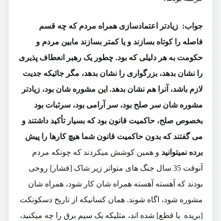
جواب:
زیادتر اعتمادسازی همراه مردم که چه قسم
فاصله را کوتاه بسازند و یا کمتر بسازند مابین مردم و
حکومت به هر دلیلی که بود. چطور یک رهبر انعطاف پذیری
را نشان بدهد، بزرگواری را نشان بدهد، مگر جائیکه جدیت
لازم باشد، آنرا هم نشان بدهد. این مشوره شان بود، زیادتر
مشوره شان سر صلح بود، سر آرامی بود، سرثبات بود
بخصوص صلح، حاکمیت قانون بود که بسیار تأکید داشتند و
می گفتند که بدون حاکمیت قانون شما هیچ کارها را پیش
برده نمیتوانید
و همین کوشش میکردند که چونکه مردم
آنوقت 35 سال جنگ های متواتر زیر شاک [فشار] روحی
بودند که آهسته آهسته همراه شان کار شود، همراه شان
مشوره شود، اگاه شوند. همان کسانیکه از تاریخ دسکونکت
[بریده یا قطع] شده اند، مثلیکه یک سیم برق را چه میکنید،