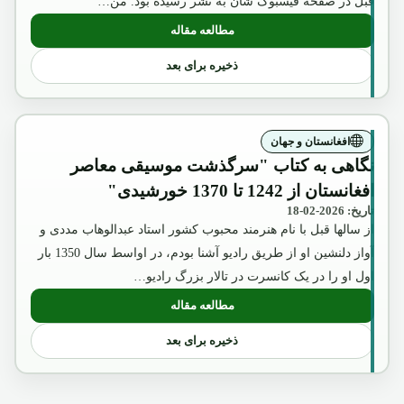
قبل در صفحه فیسبوک شان به نشر رسیده بود. من…
مطالعه مقاله
: آگست2018
ذخیره برای بعد
افغانستان و جهان
نگاهی به کتاب "سرگذشت موسیقی معاصر
افغانستان از 1242 تا 1370 خورشیدی"
تاریخ: 2026-02-18
از سالها قبل با نام هنرمند محبوب کشور استاد عبدالوهاب مددی و
آواز دلنشین او از طریق رادیو آشنا بودم، در اواسط سال 1350 بار
اول او را در یک کانسرت در تالار بزرگ رادیو…
مطالعه مقاله
: نگاهی به کتاب "سرگذشت موسیقی معاصر افغانستان از 42
ذخیره برای بعد