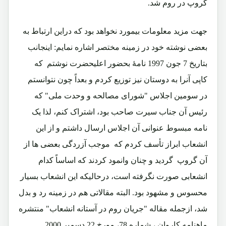
گروپ در روم شد.
جهت مزید معلومات بیمورد نخواهد بود که دراین ارتباط به
بعضی نوشته خود در زمینه مختصر اشاره نمایم: اینجانب
بتاریخ 7 جون 1997 نامۀ بحضور اعلیحضرت نوشتم که
کاپی آنرا به دوستان نیز توزیع کردم و بعداً چون نتوانستم
در سومین اجلاس "شورای مصالحه و وحدت ملی" که
رئیس آن جناب سیرت صاحب بود، اشتراک کنم، لذا یک
نامه مبسوط عنوانی آن اجلاس ارسال داشتم و از این
انشعاب ابراز تأسف کردم که موجب آزردگی بعضی ها از
آن گروپ گردید و چنان وانمود کردند که اساساً کدام
انشعابی صورت نگرفته است، درحالیکه این انشعاب بسیار
محسوس و مشهود بود. البته مقالاتی هم در زمینه رد و بدل
شد، ازجمله مقاله "جریان روم در آستانه انشعاب" منتشره
ماهنامه کاروان ، شماره 78، مورخ 22 دسمبر 2000.