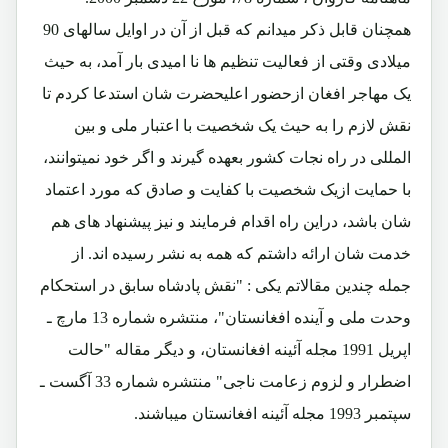
همچنان قابل ذکر میدانم که قبل از آن در اوایل سالهای 90
میلادی وقتی از فعالیت تنظیم ها نا امیدی بار آمد، به حیث
یک مهاجر افغان ازحضور اعلیحضرت شان استدعا کردم تا
نقش لازم را به حیث یک شخصیت با اعتبار ملی و بین
المللی در راه نجات کشور بعهده گیرند و اگر خود نمیتوانند،
با حمایت ازیک شخصیت با کفایت و صادق که مورد اعتماد
شان باشد، دراین راه اقدام فرمایند و نیز پیشنهاد های هم
خدمت شان ارائه داشتم که همه به نشر رسیده اند. از
جمله چندین مقالاتم یکی : "نقش پادشاه سابق در استحکام
وحدت ملی و آینده افغانستان"، منتشره شماره 13 مارچ ـ
اپریل 1991 مجله آئینه افغانستان، و دیگر مقاله "حالت
اضطرار و لزوم زعامت ناجی" منتشره شماره 33 آگست ـ
سپتمبر 1993 مجله آئینه افغانستان میباشند.