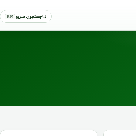
جستجوی سریع
⌘K