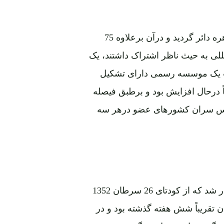
در این کنفرانس که به تعقیب کنفرانس چهارم منعقده قاهره دائر گردید و درآن برعلاوه 75
ی بخش و 4 موسسۀ بین المللی به حیث ناظر اشتراک داشتند، یک
یث یک موسسه رسمی دارای تشکیل
ً درحال افزایش بود و برطبق فیصله
رانس سران کشورهای عضو درهر سه
کنفرانس الجزایر بتاریخ 5 تا 9 سپتمبر 1973 موقعی برگزار شد که از کودتای 26 سرطان 1352
ؤد خان تقریباً شش هفته گذشته بود و در