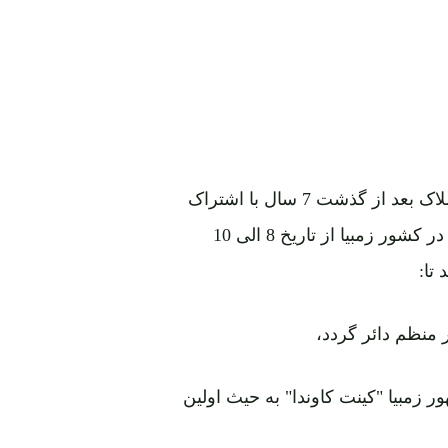
چهارمین کنفرانس سران کشورهای عضو جنبش عدم انسلاک بعد از گذشت 7 سال با اشتراک
نمایندگان 54 عضو دائمی و 11 عضو ناظر درشهر"لوساکا" در کشور زمبیا از تاریخ 8 الی 10
نظم دائر گردد،
زمبیا "کینت کاوندا" به حیث اولین