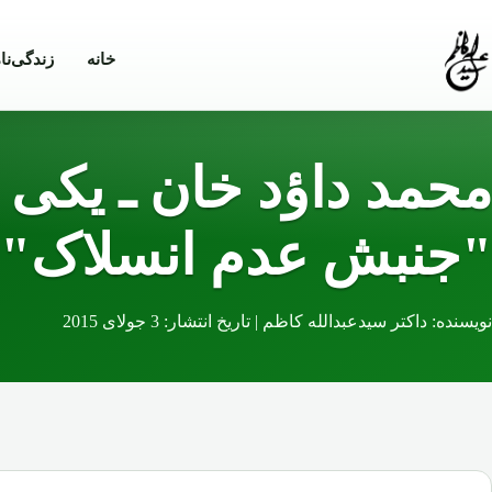
Skip to conten
خانه
زندگی‌نا
محمد داؤد خان ـ یکی ا
"جنبش عدم انسلاک"
نویسنده: داکتر سیدعبدالله کاظم | تاریخ انتشار: 3 جولای 2015