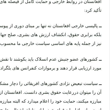
افغانستان در روابط خارجی و حمایت کامل از فیصله های
تأکید کرد:
ــ
پالیسی خارجی افغانستان نه تنها بر مبنای دوری از پیو
بلکه برابری حقوق، انکشاف ارزش های بشری، صلح جهانی
نیز از جمله پایه های اساسی سیاست خارجی ما محسوب 
ــ
کشورهای عضو جنبش عدم انسلاک باید بکوشند تا نقش خ
مورد ارزیابی قرار دهند و برموازات کنفرانس های بلگراد 
ــ
سیاست تبعیض نژادی کشورهای افریقائی را دچار مشکل
آن را میتوان دررعایت حقوق بشری دانست. افغانستان از
مبارزه میکنند، حمایت خود را اعلام میدارد که البته مبا
است و اسرائیل باید قوای خود را از مناطق اشغالی خارج 