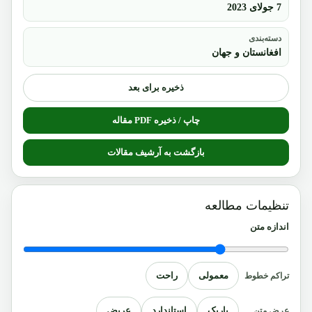
7 جولای 2023
دسته‌بندی
افغانستان و جهان
ذخیره برای بعد
چاپ / ذخیره PDF مقاله
بازگشت به آرشیف مقالات
تنظیمات مطالعه
اندازه متن
معمولی
راحت
تراکم خطوط
باریک
استاندارد
عریض
عرض متن