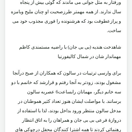
ورفتار به مثل جوانی می ماندند که گوئی بیش از پنجاه
سال ندارند. از همه مهمتر طرزصحبت او چنان ملیح وبامزه
و پرازعطوفت بود که هرشنونده را فوری مجذوب خود می
ساخت.
شاهدخت هندیه (بی بی جان) با راضیه مستمندی کاظم
مهماندار شان در شمال کالیفورنیا
برای وارسی ترتیبات در سالون که همکاران از صبح درآنجا
مشغول بودند، زودتر به آنجا رفتم و قرارشد که خانمم با دو
سه خانم دیگر، مهمانان رابساعت6 عصربه سالون
برسانند. با مواصلت ایشان هنوز تعداد کثیر هموطنان در
مدخل سالون منتظر ورود بداخل بودند، لذا با استفاده از
دروازۀ فرعی بی بی جان و همراهان را به اتاق انتظار
رهنمائی کردند تا همه اشترا کنندگان محفل درچوکی های