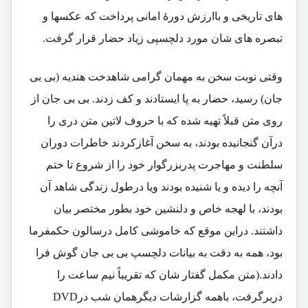
های تاریخی و باارزش دورۀ امانی پرداخت که عکسها و
تبصره های شان مورد دلچسپی زیاد حضار قرار گرفت.
وقتی نوبت سخن به مهمان گرامی شاهدخت هندیه (بی بی
جان) رسید، حضار به پا ایستادند و کف زدند. بی بی جان از
روی متن قبلاً تهیه شده که با حروف لاتین متن دری را
درآن گنجانیده بودند، به سخن آغازکردند خاطرات دوران
سلطنت و مهاجرت پدربزرگوار خود را از شروع تا ختم
آنچه را دیده و یا شنیده بودند ویا درطول زندگی شاهد آن
بودند، با لهجه خاص و دلنشین خود بطور مختصر بیان
داشتند. دراین موقع که خاموشی کامل درسالون حکمفرما
بود، همه به دقت به بیانات دلچسپ بی بی جان گوش فرا
دادند.(متن مکمل گفتار شان که تقریباً نیم ساعت را
دربرگرفت، باهمه گزارشات دیگرهمان شب درDVD