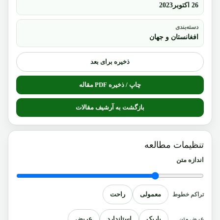
26 اکتوبر2023
دسته‌بندی
افغانستان و جهان
ذخیره برای بعد
چاپ / ذخیره PDF مقاله
بازگشت به آرشیف مقالات
تنظیمات مطالعه
اندازه متن
معمولی
راحت
تراکم خطوط
باریک
استاندارد
عریض
عرض متن