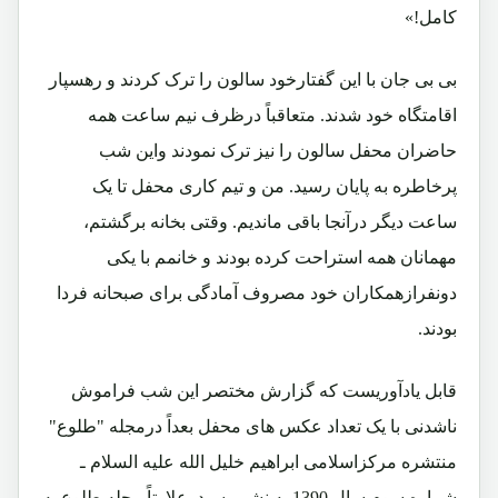
کامل!»
بی بی جان با این گفتارخود سالون را ترک کردند و رهسپار
اقامتگاه خود شدند. متعاقباً درظرف نیم ساعت همه
حاضران محفل سالون را نیز ترک نمودند واین شب
پرخاطره به پایان رسید. من و تیم کاری محفل تا یک
ساعت دیگر درآنجا باقی ماندیم. وقتی بخانه برگشتم،
مهمانان همه استراحت کرده بودند و خانمم با یکی
دونفرازهمکاران خود مصروف آمادگی برای صبحانه فردا
بودند.
قابل یادآوریست که گزارش مختصر این شب فراموش
ناشدنی با یک تعداد عکس های محفل بعداً درمجله "طلوع"
منتشره مرکزاسلامی ابراهیم خلیل الله علیه السلام ـ
شماره سوم سال 1390 به نشر رسید. علاوتاً مجله طلوع به