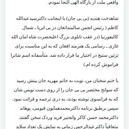
واقعی ملت از بارگاه الهی التجا نمودم.
شاهدخت هندیه (بی بی جان) با اینجانب داکترسیدعبدالله
کاظم ( رئیس انجمن سالمندانغان در بی ایریا ـ شمال
کالیفورنیا (در عقب تابلوی بزرگ اعلیحضرت شاه امان الله
غازی ـ رسامی یک هنرمند افغان که به این مناسبت برای
تزئین ستیج در اختیار ما قرار داده شد. متأسفانه اسم شانرا
فراموش کرده ام.)
با ختم سخنان من، نوبت به خانم مهریه جان بینش رسید
که سوانح مختصر بی بی جان را از روی دست نویس شان
که به فرانسوی نوشته بودند، به دری ترجمه و قرائت نمود.
سپس برطبق برنامه داکترمحمدهمایون قیومی، پوهاند
داکترمحمد حسن کاکر وانجنیر فرید وردک سخن گفتند.
متعاقباً داکترعبدالرحمن زمانی به نمایش یک تعداد سلاید