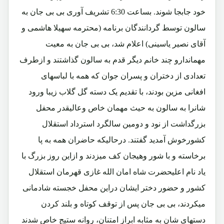
خود جابجا شوند. بساعت 6:30 تشریف آوری بی بی جان به
سالون توسط گردانندگان برنامه (محترمه سهیلا هاشمی و
آقای نصیر یاسینی) اعلام شد، بی بی جان به معیت
مهماندارو چند خانم دیگر قدم به سالون گذاشتند و ازطرف
تعدادی از دختران و پسران جوان که همه با لباسهای
افغانی مزین بودند، با تقدیم یک دسته گل گلاب زیبا ورود
شانرا به سالون به حیث مهمان خاص وعالیقدر محفل
بزرگداشت از نود و دومین سالگرد استرداد استقلال
کشورخوش آمدید گفتند. درحالیکه حاضران همه به پا
برخاسته و با شور وهیجان کف میزدند و ازاین روز بزرگ با
یاد نام اعلیحضرت شاه امان الله غازی قهرمان استقلال
کشور و حضور دختر ایشان دراین محفل خجسته شادمانی
میکردند، بی بی جان پس از توقف کوتاه و بلند کردن
دستهای شان به مثابه ابراز امتنان، روانه ستیج خاص شدند