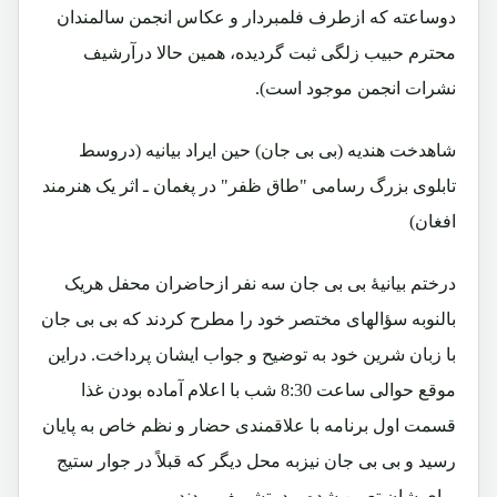
دوساعته که ازطرف فلمبردار و عکاس انجمن سالمندان
محترم حبیب زلگی ثبت گردیده، همین حالا درآرشیف
نشرات انجمن موجود است).
شاهدخت هندیه (بی بی جان) حین ایراد بیانیه (دروسط
تابلوی بزرگ رسامی "طاق ظفر" در پغمان ـ اثر یک هنرمند
افغان)
درختم بیانیۀ بی بی جان سه نفر ازحاضران محفل هریک
بالنوبه سؤالهای مختصر خود را مطرح کردند که بی بی جان
با زبان شرین خود به توضیح و جواب ایشان پرداخت. دراین
موقع حوالی ساعت 8:30 شب با اعلام آماده بودن غذا
قسمت اول برنامه با علاقمندی حضار و نظم خاص به پایان
رسید و بی بی جان نیزبه محل دیگر که قبلاً در جوار ستیج
برای شان تعیین شده بود، تشریف بردند.