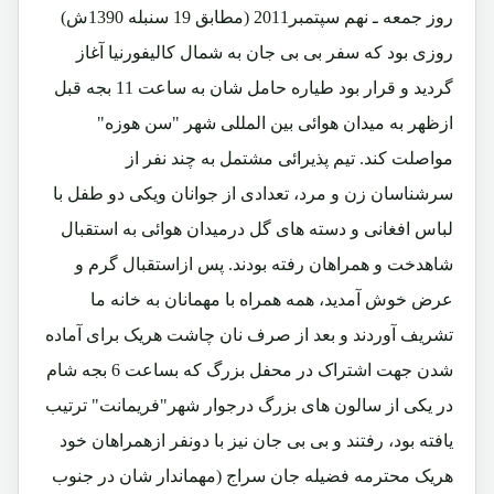
روز جمعه ـ نهم سپتمبر2011 (مطابق 19 سنبله 1390ش)
روزی بود که سفر بی بی جان به شمال کالیفورنیا آغاز
گردید و قرار بود طیاره حامل شان به ساعت 11 بجه قبل
ازظهر به میدان هوائی بین المللی شهر "سن هوزه"
مواصلت کند. تیم پذیرائی مشتمل به چند نفر از
سرشناسان زن و مرد، تعدادی از جوانان ویکی دو طفل با
لباس افغانی و دسته های گل درمیدان هوائی به استقبال
شاهدخت و همراهان رفته بودند. پس ازاستقبال گرم و
عرض خوش آمدید، همه همراه با مهمانان به خانه ما
تشریف آوردند و بعد از صرف نان چاشت هریک برای آماده
شدن جهت اشتراک در محفل بزرگ که بساعت 6 بجه شام
در یکی از سالون های بزرگ درجوار شهر"فریمانت" ترتیب
یافته بود، رفتند و بی بی جان نیز با دونفر ازهمراهان خود
هریک محترمه فضیله جان سراج (مهماندار شان در جنوب