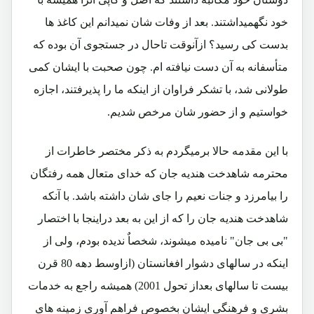
خود نگهمیداشتند. بعد از وفات شان نمیدانم این کاغذ ها
بدست کی رسید؟ ازآنوقت تاحال در جستجوی آن بوده که
متأسفانه به آن دست نیافته ام. چون صحبت با ایشان کمی
طولانی شد، با تشکر فراوان از اینکه ما را پذیرفتند، اجازه
خواستیم و از حضور شان مرخص شدیم.
با این مقدمه حالا برمیگردم به ذکر مختصر خاطرات از
محترمه شاهدخت هندیه جان که خدای متعال همه رفتگان
را بیامرزد و جنات نعیم را جای شان داشته باشد. با آنکه
شاهدخت هندیه جان را که از این به بعد دراینجا با اختصار
"بی بی جان" نامیده میشوند، شخصاٌ ندیده بودم، ولی از
اینکه در سالهای دشوار افغانستان (ازاوسط دهه 80 قرن
بیست تا سالهای بعداز تحول 2001) همیشه راجع به خدمات
بشری و فرهنگی ایشان بخصوص فراهم آوری زمینه های