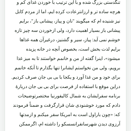
تنگدستی بزرگ شده و با این ترتیب با خوردن غذای کم و
هرچه ساده تر و ارزانترعادت کرده ایم، اما از مردم کابل
نیز شنیده ام که میگویند "نان و پیاز، پیشانی باز"، برایم
پیشانی باز بسیار اهمیت دارد، ولی ازخوردن سه چیز تازه
خوشم نمی آید: پیاز، سیر و گشنیز، درغیرآن همه غذاها
برایم لذت بخش است، بخصوص آنچه در خانه پزیده
میشود»، اینرا گفته از من و خانمم خواستند تا به میز غذا
برویم، ولی من نخواستم ایشانرا تنها بگذارم تا آنکه خانمم
برای خود و من غذا آورد و یکجا با بی بی جان صرف کردیم.
دراین موقع با استفاده از فرصت برای بی بی جان دربارۀ
برنامه سفرایشان به شمال کالیفورنیا مختصرتوضیحات
دادم که مورد خوشنودی شان قرارگرفت و ضمناً فرمودند
که: «چون باراول است به امریکا سفر میکنم و ازمدتها
آرزوی دیدن شهرسانفرانسسکو را داشته ام، اگرممکن