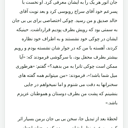
جان انور هر یک را به ایشان معرفی کرد. او نخست با
پسرعم خود آقای سراج روبوسی کرد و بعد نوبت آقای
خالد صدیق و من رسید. چوکی اختصاصی برای بی بی جان
به سمتی بود که رویش بطرف پودیم قرارداشت. حینیکه
ایشان در چوکی خود نشستند و به اطراف خود نظاره
کردند، آهسته با من که در جوار شان نشسته بودم و رویم
بیشتر بطرف محفل بود، با سرگوشی فرمودند که: «آیا
ممکن است چوکی تانرا به من بدهید؟» گفتم: «هرطوری
میل شما باشد!»، فرمودند: «من میتوانم همه گفته های
سخنرانها به دقت می شنوم و اما نمیخواهم در جایی
بنشینم که پشت من بطرف دوستان و هموطنان عزیزم
باشد.»
لحظۀ بعد از تبدیل جا، سخن بی بی جان برمن بسیار اثر
کرد و به عمق نظر ایشان پی بردم که در چنان لحظه