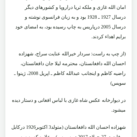
امان الله غازی و ملکه ثریا دراروپا و کشورهای دیگر
درسال 1927 ـ 1928 بود و به زبان فرانسوی نوشته و
درسال 2005 درپاریس به چاپ رسیده بود، به امضای خود
برایم اهداء کردند.
(از چپ به راست: سردار خیرالله عنایت سراج، شهزاده
احسان الله دافغانستان، محترمه لیلا جان دافغانستان،
راضیه کاظم و اینجانب عبدالله کاظم ـ اپریل 2008، ژینوا ـ
سویس)
در دیوارخانه عکس شاه غازی با لباس افغانی و دستار دیده
میشود.
شهزاده احسان الله دافغانستان (متولد3 اکتوبر1926 درکابل
ـ وفات در27 جولای2017 در سویس) برعلاوه که به سه