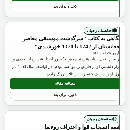
ذخیره برای بعد
افغانستان و جهان
نگاهی به کتاب "سرگذشت موسیقی معاصر
افغانستان از 1242 تا 1370 خورشیدی"
تاریخ: 2026-02-18
از سالها قبل با نام هنرمند محبوب کشور استاد عبدالوهاب مددی و
آواز دلنشین او از طریق رادیو آشنا بودم، در اواسط سال 1350 بار
اول او را در یک کانسرت در تالار بزرگ رادیو…
مطالعه مقاله
: نگاهی به کتاب "سرگذشت موسیقی معاصر افغانستان از 42
ذخیره برای بعد
افغانستان و جهان
قصه انسحاب قوا و اعتراف روءسا