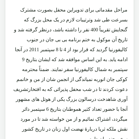
مراحل مقدماتی برای تدویراین محفل بصورت مشترک
بسرعت طی شد وترتیبات لازم در یک محل بزرگ که
گنجایش تقریباً 400 نفر را داشته باشد، درنظر گرفته شد و
تاریخ آن موکول به ختم برنامه بی بی جان در جنوب
کالیفورنیا گردید که قرار بود از 4 تا 8 سپتمبر 2011 در آنجا
ادامه یابد. به این اساس موافقه شد که ایشان بتاریخ 9
سپتمبر به شمال کالیفورنیا سفر نمایند. ضمناً محترمه
کوکی جان انوربه نمیاندگی از انجمن شان از من و خانمم
دعوت کردند تا در شب محفل پذیرائی که به افتخارتشریف
آوری شاهدخت درسالون بزرگ یکی از هوتل های مشهور
آنجا با حضور تعداد کثیر هموطنان بتاریخ 6 سپتمبر دائر
میگردد، اشتراک نمائیم و از من خواسته شد تا در مورد
نقش ملکه ثریا دربارۀ نهضت اول زنان در تاریخ کشور
سخن چند بیان دارم.