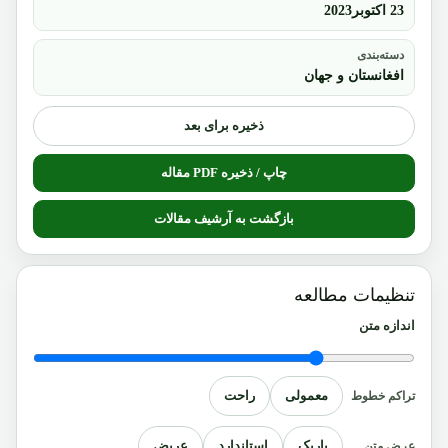
23 اکتوبر2023
دسته‌بندی
افغانستان و جهان
ذخیره برای بعد
چاپ / ذخیره PDF مقاله
بازگشت به آرشیف مقالات
تنظیمات مطالعه
اندازه متن
معمولی
راحت
تراکم خطوط
باریک
استاندارد
عریض
عرض متن