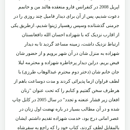
اپریل 2008 در کنفرانس فارو منعقده هالند من و خانمم
دعوت شدیم، پس از آن برای دیدار فامیل چند روزی را در
جرمنی گذشتانده وسپس رهسپار ژینوا شدیم، ازطریق یکی
از اقارب نزدیک که با شهزاده احسان الله دافغانستان
ارتباط نزدیک داشت، زمینه مساعد گردید تا به دیدار
شهزاده به منزل شان در آن شهر برویم و از حضور شان
فیض بریم. دراین دیدار پرخاطره شهزاده و محترمه لیلا
جان خانم شان (دختر دوم محترم عبدالوهاب طرزی) با
لطف فراوان ازما پذیرائی کردند و مدت دوساعت باهم از
هرطرف سخن گفتیم و کتابم را که تحت عنوان "زنان
افغان زیر فشار عنعنه و تجدد" در سال 2005 در کابل چاپ
شده و در آن مطالب بسیار در باره نهضت اول زنان در
عصر امانی درج بود، خدمت شهزاده تقدیم داشتم. ایشان
بالمقابل لطف کردند، کتاب خود را که راجع به سفرشاه