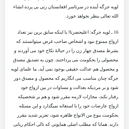
لویه جرگه آینده در سرتاسر افغانستان زنی بی پرده انشاء
الله تعالی بنظر نخواهد خورد.
16 ـ لویه جرگه: اعلیحضرتا! با اینکه سابق برین نیز تعداد
ازواج ممنوع نبود و اشخاص صاحب غرض میتوانستند که
بشرط مصدق چهار زن را در حبالۀ نکاح خود می آوردند و
محصولی را بحکومت می پرداختند. چون به تصدیق مصدق
و محصول هم عدالت حقیقی بوجود نمی آید، ما علمای لویه
جرگه چنان مناسب می انگاریم که محصول و مصدق دور
شود و بر مردیکه بعدالت و مساوات در بین ازواج خود
رفتار نکند، مجازات لازمه مقرر شود و هم بر شخصیکه
ازواج عارضات خود را با استغاثه نمیگذارد و این مسئله
بحکومت بنوع من الانواع ظاهره شود، تعزیر شدید مقرر
دارند. همانا که مطلب اصلی همایونی که تالی احکام ربانی