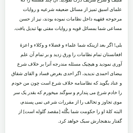
علمای اسبق تمیز از مسائل ضعیفه شرعیه و روایات
مرجوحه فقهیه داخل نظامات نموده بودند، نیز از حسن
مساعی شما بمسائل قویه و روایات مفتی بها تبدیل یافت.
بلی! اگر بعد ازینکه شما علماء و فضلاء و وکلاء و اعزۀ
افغانستان تمام نظامات را ورق زدید و بر تمام آن علم
آوری نمودید و هیچیک مسئله مندرجه آنرا بر خلاف شرع
بیضای احمدی ندیدید، اگر احدی بغرض فساد و القای شقاق
و عناد بگوید که نظامنامه خلاف شرع است چون من خودم
را خادم شرع می پندارم و سوگند میخورم که بقدر یک سر
موی تجاوز و تخالف را از مقررات شرعی نمی پسندم،
البته کلۀ او را حکومت شما بگُله [مقصد گلوله است] از
گفتار بدهنجارش سبک خواهد کرد.