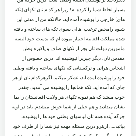
بسیار لحاظ شما را کرده ام! زیرا هر کدام تان تکهای [تکه
های] خارجی را پوشیده آمده اید. حالانکه من از مدتی این
شیوه رامحض ترغیب اهالی بسوی تکه های ساخته و بافته
شده مملکت افغانیه اختیار نموده ام که بدست خود البسه
مامورین دولت تان بجز از تکهای صاف و پاکیزه وطن
مقدس تان، دیگر چیزیرا نپوشیده اند. درین خصوص از
اشخاص هراتی و ترکستانی که تکهای ساخته و بافته وطنی
خود را پوشیده آمده اند، تشکر میکنم. اگرهرکدام تان از هر
جای که آمده اید، تکه همانجا را پوشیده می آمدید، چقدر
خوب میشد که هم نمونه تکهای هر ولایت افغانستان را بما
نشان میدادید و هم خیلی از شما خوش میشدم. باید در لویه
جرگه آینده همه تان لباسهای وطنی خود ها را پوشیده،
بیائید..... ازینرو درین مسئله مهمه نیز شما را از طرف خود
وکیل میگیرم که کوشش کنید و تمام ملت را ترغیب بدهید