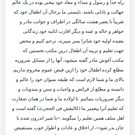
راه خدا و رسول و مبداء و معاد خود بیخبر بوده در یک عالم
جهالت و نادانی باشند. بایستی ما برحال آن اطفال خود که
تقریباً تا بعمر هشت سالگی در اطراف و جوانب مادر و
خواهر و خاله و عمه و دیگر اقارب اناثیه خود زندگانی
مفیده اولیه خود شانرا بسر میبرند، ترحم کنیم و محض
جهت تعلیم و تربیه آن اطفال درین مکتب نخستین که
مکتب آغوش مادر گفته میشود، آنها را از مسايل ضروریه
مطلع کرده اطفال خود را ازین فیض عموم محروم نداریم.
بالای ما و شما لازم است که طبقه نسوان خود را عالم و
دانسته و مطلع از فرائض و واجبات و سنن و مندوبات و
دیگر ضروریات بنمائیم. تا اولاده ما و شما در همان صغارت
که تعلیم آنرا پیغمبر ما (کالنقش فی الحجرٹ) گفته است و
اهل سلف همین تعلیم را میگویند :«با شیر اندرون شده با
جان بدر شود»، از اخلاق و عادات و اطوار خوب مستفیض