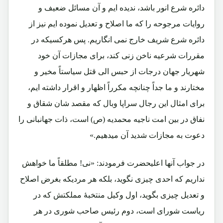
دائره شرع انور باشد، ندیده ایم و آن مسائل ضعیف و
روایات مرجوحه را که ما اصلاح و تعدیل نموده ایم نیز از
دائره شرع شریف خارج نمی انگاریم. پس هرکسیکه در
مقررات شرعیه ناخن زنی کند، برای مجازات آن خود
شهریار جهان درجات از حبس الی قتل سیاستاً مخیر و
مختارند و ما جداً چنانچه مکرراً اظهار و اقرار داشته ایم،
برای امثال این رجال سراپا وبال که مقصد شان شقاق و
نفاق در بین امت ناجیه محمدیه (ص) است، ذات جهانبانی را
دعوت به مجازات شدید آن میدهیم.»
در جواب آنها اعلیحضرت فرمودند: «نی! مطلقاً ما خواهش
نداریم که احدی چیزی نگوید، بلکه هر مردیکه بغرض اصلاح
و تعدیل چیزی بگوید، اول وکیل منتخبۀ مملکتش که در
ریاست شورای است، دوم رئیس صاحب شوری در هر