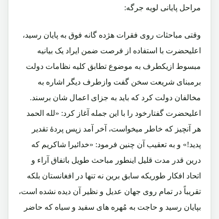
مراحل پایانی لویه جرگه:
وقتی مباحثات روی فقرات هژده گانه فوق به پایان رسید،
اعلیحضرت با استفاده از فرصت ضمن ایراد یک بیانیه
مبسوط ازیکطرف به موضوع تطابق کلیه نظامات دولت
برمبنای شریعت سخن گفت وازطرف دیگر اشاره به
مخالفان دولت کرد که باید به جزای اعمال شان برسند.
اعلیحضرت گفتارخود را با این جمله آغاز کرد: «لله الحمد
هر آنچیز که خاطر میخواست، آخر آمد زپس پردۀ تقدیر
پدید!» و به تعقیب آن چنین فرمود: «خدائيرا شاکریم که
درین قدر مدت قلیل اینطور مباحث طویل باتفاق آراء و
اتحاد افکار طوریکه سابق برین نه تنها در افغانستان بلکه
تقریباً در تمام روی جهان عدیل و نظیر آن دیده نشده است،
بپایان رسید و حاجت به مُهره های سفید و سیاه که حاضر