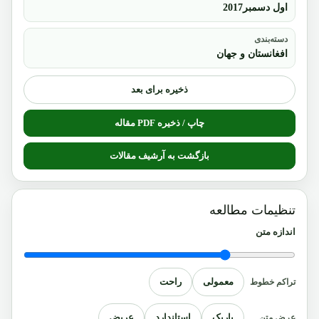
اول دسمبر2017
دسته‌بندی
افغانستان و جهان
ذخیره برای بعد
چاپ / ذخیره PDF مقاله
بازگشت به آرشیف مقالات
تنظیمات مطالعه
اندازه متن
معمولی
راحت
تراکم خطوط
باریک
استاندارد
عریض
عرض متن