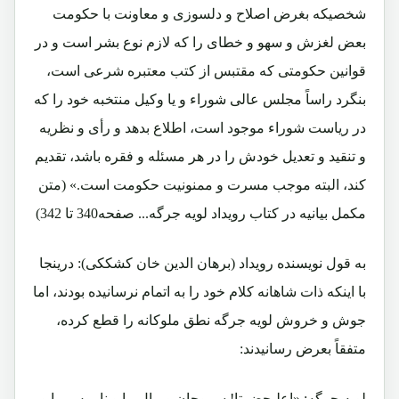
شخصیکه بغرض اصلاح و دلسوزی و معاونت با حکومت
بعض لغزش و سهو و خطای را که لازم نوع بشر است و در
قوانین حکومتی که مقتبس از کتب معتبره شرعی است،
بنگرد راساً مجلس عالی شوراء و یا وکیل منتخبه خود را که
در ریاست شوراء موجود است، اطلاع بدهد و رأی و نظریه
و تنقید و تعدیل خودش را در هر مسئله و فقره باشد، تقدیم
کند، البته موجب مسرت و ممنونیت حکومت است.» (متن
مکمل بیانیه در کتاب رویداد لویه جرگه... صفحه340 تا 342)
به قول نویسنده رویداد (برهان الدین خان کشککی): درینجا
با اینکه ذات شاهانه کلام خود را به اتمام نرسانیده بودند، اما
جوش و خروش لویه جرگه نطق ملوکانه را قطع کرده،
متفقاً بعرض رسانیدند:
لویه جرگه: «اعلیحضرتا! سروجان و مال ما و ناموس ما و