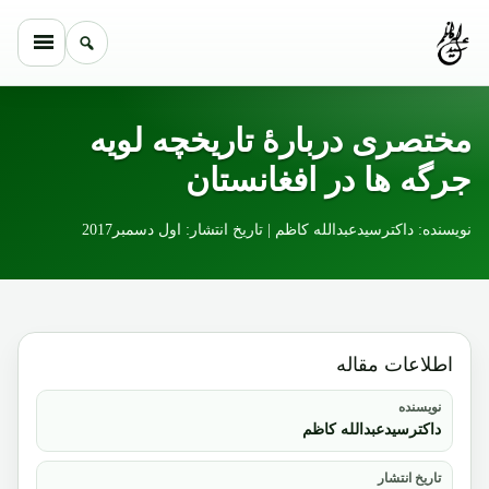
Skip to conten
مختصری دربارۀ تاریخچه لویه
جرگه ها در افغانستان
نویسنده: داکترسیدعبدالله کاظم | تاریخ انتشار: اول دسمبر2017
اطلاعات مقاله
نویسنده
داکترسیدعبدالله کاظم
تاریخ انتشار