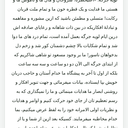
هستی ما فدایت و یک قطره خون ما و تمام ملت قربان
رکابت! متسلی و مطمئن باشید که ازین مشوره و مفاهمه
و تبادلۀ افکاریکه در بین ذات شاهانه و رعایای صادقه اش
درین ایام لویه جرگه بعمل آمده است، تمام درد های ما دوا
شد و تمام شکایات بالا چشم دشمنان کور شد و زخم دل
بدخواهان ناسور! ما بر وجود مسعود تو شاهی شاکریم که
از ابتدای جرگه الی الآن دو دو ساعت و سه سه ساعت
بلکه از اول تا آخر به پیشگاه ما خدام آستان و حاجب دربان
خویش بپا ایستاده، بیانات میفرمائی و جهت تنویر افکار و
روشنی ابصار ما هدایات مینمائی و ما را نمیگذاری که به
رسم تعظیم تان از جای خود حرکت کنیم و اوامر و هدایات
و نظریات اولی الامرانه خود را به لفظ عرض میکنیم، بما
خدام مخاطبه میفرمایند. کسیکه بعد ازین از شما و یا از
نظامات شما که تالی احکامات شرع بیضای احدی است،