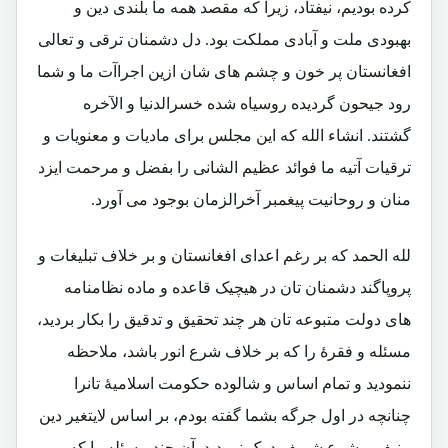
کرده بودیم، نیفتاد، زیرا که مقصد همه ما بلندی دین و
بهبودی ملت و آبادی مملکت بود. دل دشمنان ترقی و تعالی
افغانستان پر خون و چشم های شان ازین اجراآت ما و شما
رود جیحون گردیده روسیاه شده خسرالدنیا و الآخره
گشتند. انشاء الله که این مجلس برای مادیات و معنویات و
ترقیات آتیه ما فوائد عظیم الشانی را بفضل و مرحمت ایزد
منان و روحانیت پیغمبر آخرالزمان بوجود می آورد.
لله الحمد که بر رغم اعدای افغانستان و بر خلاف تبلیغات و
پروپاگند دشمنان تان در هیچیک قاعده و ماده نظامنامه
های دولت متبوعه تان هر چند تحقیق و تدقیق را بکار بردید،
مسئله و فقرۀ را که بر خلاف شرع انور باشد، ملاحظه
ننمودید و تمام اساس و شالوده حکومت اسلامیۀ تانرا
چنانچه در اول جرگه بشما گفته بودم، بر اساس لایتغیر دین
منیف و شرع شریف درک نمودید. آن چند مسئله را که