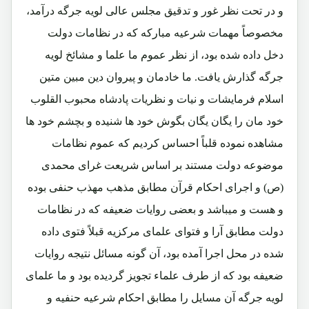
و در تحت نظر غور و تدقیق مجلس عالی لویه جرگه درآمد،
مخصوصاً مهمات شرعیه مبارکه که در نظامات دولت
دخل داده شده بود، از نظر عموم ما علما و مشائخ لویه
جرگه گذارش یافت. ما خادمان و پیروان دین مبین متین
اسلام فرمایشات و نیات و نظریات پادشاه محبوب القلوب
خود مان را یگان یگان بگوش خود ها شنیده و بچشم خود ها
مشاهده نموده قلباً احساس کردیم که عموم نظامات
موضوعه دولت مستند بر اساس شریعت غرای محمدی
(ص) و اجرای احکام قرآن مطابق مذهب مهذب حنفی بوده
و هست و میباشد و بعضی روایات ضعیفه که در نظامات
دولت مطابق آرا و فتوای علمای مرکزیه قبلاً فتوی داده
شده در محل اجرا آمده بود، آن گونه مسائل نتیجه روایات
ضعیفه بود که از طرف علماء تجویز گردیده بود و ما علمای
لویه جرگه آن مسايل را مطابق احکام شرعیه حنفیه و