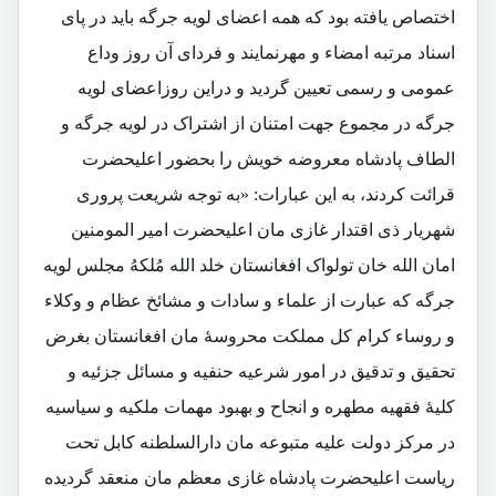
اختصاص یافته بود که همه اعضای لویه جرگه باید در پای
اسناد مرتبه امضاء و مهرنمایند و فردای آن روز وداع
عمومی و رسمی تعیین گردید و دراین روزاعضای لویه
جرگه در مجموع جهت امتنان از اشتراک در لویه جرگه و
الطاف پادشاه معروضه خویش را بحضور اعلیحضرت
قرائت کردند، به این عبارات: «به توجه شریعت پروری
شهریار ذی اقتدار غازی مان اعلیحضرت امیر المومنین
امان الله خان تولواک افغانستان خلد الله مُلکهُ مجلس لویه
جرگه که عبارت از علماء و سادات و مشائخ عظام و وکلاء
و روساء کرام کل مملکت محروسۀ مان افغانستان بغرض
تحقیق و تدقیق در امور شرعیه حنفیه و مسائل جزئیه و
کلیۀ فقهیه مطهره و انجاح و بهبود مهمات ملکیه و سیاسیه
در مرکز دولت علیه متبوعه مان دارالسلطنه کابل تحت
ریاست اعلیحضرت پادشاه غازی معظم مان منعقد گردیده