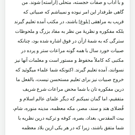
و با آداب و صفات خجسته، متحلی [آراسته] شوند. من
گاهی طرفدار این امر نبوده و نمیباشم که صبیاتی که
قریب به مراهقی [بلوغ] باشند، در مکتب آمده تعلیم گیرند
بلکه مفکوره و نظریۀ من نظر به مفاد بزرگ و ملحوظات
سترگی که به شمۀ ازآن در فوق اشاره شده بود، چنانکه
صبیات خورد سال با همه گونه مراعات ستر و پرده در
مکتبی که کاملاً محفوظ و مستور است و معلمات آنها نیز
نسوانند، آمده تعلیم گیرند. اکنونکه شما علماء میگوئید که
خروج صبیات نیز برای تعلیم مستحسن نیست، بالفعل ما
درین مفکوره تان با شما محض مراعات شرع شریف
متفقیم، اما گمان نمیکنم که دیگر علمای عالم اسلام و
فُضلای هند و سند، مصر، مکه معظمه، مدینه منوره، شام،
بیت المقدس، بغداد، بصره، کوفه و ترکیه درین نظریه با
شما متفق باشند، زیرا که در هر یکی ازین بلاد معظمه