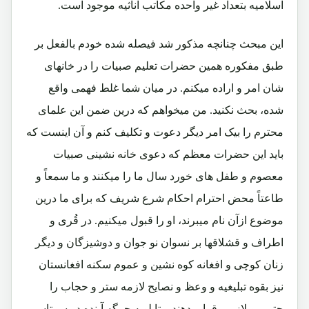
اسلامیه بتعداد غیر واحده مکاتب اناثیه موجود است.
این مبحث چنانچه مذکور شد فیصله شده خودم بالفعل بر
طبق مفکوره همین حضرات تعلیم صبیات را در خانهای
شان امر و اراده میکنم. در میان شما غلط فهمی واقع
شده، بحث نکنید. من میخواهم که درین ضمن این علمای
محترم را بیک امر دیگر دعوت و تکلیف کنم و آن اینست که
باید این حضرات معظم که دعوی خانه نشینی صبیات
معصوم و طفل های خورد سال ما را میکنند و ما سمعاً و
طاعتاً محض احترام احکام شرع شریف که برای ما درین
موضوع ازآن نام میبرند، او را قبول میکنیم. در قُری و
اطراف و قشلاقها بر نسوان نو جوان و دوشیزگان و دیگر
زنان کوچی و افغانه کوه نشین و عموم سکنه افغانستان
نیز بقوه تبلیغیه و وعظ و نصایح لازمه ستر و حجاب را
حتمی و لازمی قرار بدهند و تا لویه جرگه آینده در سرتاسر