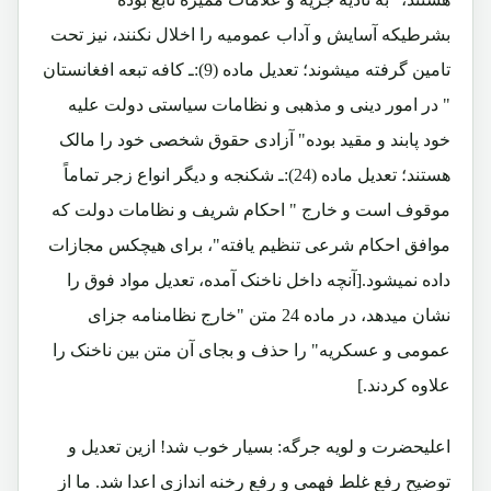
بشرطیکه آسایش و آداب عمومیه را اخلال نکنند، نیز تحت
تامین گرفته میشوند؛ تعدیل ماده (9):ـ کافه تبعه افغانستان
" در امور دینی و مذهبی و نظامات سیاستی دولت علیه
خود پابند و مقید بوده" آزادی حقوق شخصی خود را مالک
هستند؛ تعدیل ماده (24):ـ شکنجه و دیگر انواع زجر تماماً
موقوف است و خارج " احکام شریف و نظامات دولت که
موافق احکام شرعی تنظیم یافته"، برای هیچکس مجازات
داده نمیشود.[آنچه داخل ناخنک آمده، تعدیل مواد فوق را
نشان میدهد، در ماده 24 متن "خارج نظامنامه جزای
عمومی و عسکریه" را حذف و بجای آن متن بین ناخنک را
علاوه کردند.]
اعلیحضرت و لویه جرگه: بسیار خوب شد! ازین تعدیل و
توضیح رفع غلط فهمی و رفع رخنه اندازی اعدا شد. ما از