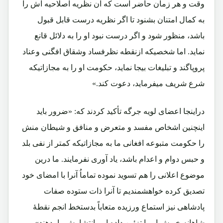
وقت و هر زمان حاضر است که آن نظریه اصلاحیه اش را
به کمال امتنان بشنود تا اگر نظریه درست قابل قبول
باشد، منظور شود و اگر درست نبود او را به دلائل قانع
نماید. اما شخصیکه ازنقطه نظرفساد وشقاق افگنی وعناد
پروپاگند و تبلیغات بیجا نماید، حکومت او را به مجازاتیکه
شرع شریف میفرماید، دعوت کند.»
دراینجا اعضای لویه جرگه تأکید کردند که: «ضرور باید
اینچنین اشخاص مفسد و متعرض و منافق و شیطان منش
را حکومت متبوعه افغانی ما به مجازاتیکه کمتر از نفی بلد
و حبس دوام و اعدام باشد، یاد آوری نفرمایند. ما درین
موضوع اعلانی را هم تسوید نموده تماماُ آنرا با امضای خود
تصدیق کرده خواهشمندیم تا آنرا ذات ستوده صفات
پادشاهی نیز استماع ورزیده متعاباً بدستخط انجم نقطۀ
شاهانه خویش او را تزئین داده امر انتشارش را بدهند».