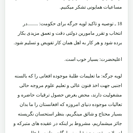
مساعیات همایونی تشکر میکنیم.
18 ـ توصیه و تاکید لویه جرگه برای حکومت: .........در
انتخاب و تقرر مامورین دولتی دقت و تعمق مزیدی بکار
برده شود و هر کار به اهل همان کار تفویض و تسلیم شود.
اعلیحضرت: بسیار خوب است.
لویه جرگه: ما تعلیمات طلبۀ موجوده افغانی را که بالسنه
اجنبی جهت اخذ فنون عالی و تعلیم علوم مروجه حالی
مشغولیت دارند، محض بغرض حصول ترقیات حاضره و
تعالیات موجوده دنیای امروزه که افغانستان را ما بدان
بسیار محتاج و شائق مینگریم، بنظر استحسان نگریسته
جائز میشماریم، مشروط بر اینکه در عقیده های متبرکه و
اصولات مقدسه دینیۀ این نو باوگان وطنیه ما خلل و