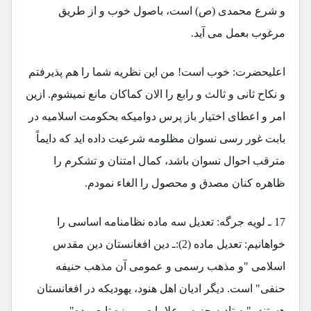
و شرع محمدی (ص) است، باصول خوب و از طریق
مرغوب بعمل می آید.
اعلیحضرت: خوب است! من این نظریه شما را هم پذیرفتم
و نکاح ثانی و ثالث و رابع را الان کماکان مانع نمیشوم. ازین
امر و اعطای اختیار باز پرس دوامیکه بحکومت اسلامیه در
بابت غور رسی نسوان مظلومه شرعیت داده اید که دایماً
مترقب احوال نسوان باشد، کمال امتنان و تشکرم را
ظاهره کنان مصدق و محصول را الغاء نمودم.
17 ـ لویه جرگه: تعدیل سه ماده نظامنامه اساسی را
خواهانیم: تعدیل ماده (2):ـ دین افغانستان دین مقدس
اسلامی "و مذهب رسمی و عمومی آن مذهب حنیفه
حنفی" است. دیگر ادیان اهل هنود، یهودیکه در افغانستان
هستند، "به تادیه جزیه و علامات ممیزه تابع بوده"