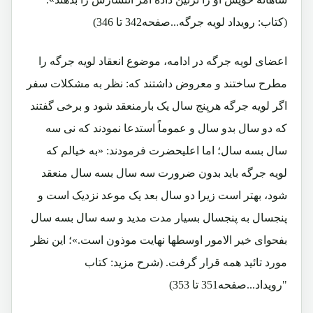
(کتاب: رویداد لویه جرگه...صفحه342 تا 346)
اعضای لویه جرگه در ادامه، موضوع انعقاد لویه جرگه را
مطرح ساختند و معروض داشتند که: نظر به مشکلات سفر
اگر لویه جرگه هرپنج سال یک بارمنعقد شود و برخی گفتند
که دو سال بدو سال و عموماً استدعا نمودند که نی سه
سال بسه سال؛ اما اعلیحضرت فرمودند: «به خیالم که
لویه جرگه باید بدون ضرورت سه سال بسه سال منعقد
شود، بهتر است زیرا دو سال بعد یک موعد نزدیک است و
پنجسال به پنجسال بسیار مدت مدید و سه سال بسه سال
بفحوای خیر الامور اوسطها نهایت موذون است.»؛ این نظر
مورد تائید همه قرار گرفت. (شرح مزید: کتاب
"رویداد...صفحه351 تا 353)