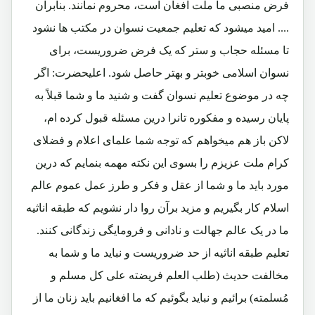
فرض منصبی ما ملت افغان است، محروم نمانند. بنابرآن
.... امید میشود که تعلیم جمعیت نسوان در مکتب ها نشود
تا مسئله حجاب و ستر که یک فرض ضروریست، برای
نسوان اسلامی خوبتر و بهتر حاصل شود. اعلیحضرت: اگر
چه در موضوع تعلیم نسوان گفت و شنید ما و شما قبلاً به
پایان رسیده و مفکوره تانرا درین مسئله قبول کرده ام،
لاکن باز هم میخواهم که توجه شما علمای اعلام و فضلای
کرام ملت عزیزم را بسوی این نکته مهمه بنمایم که درین
مورد باید ما و شما از عقل و فکر و طرز عمل عموم عالم
اسلام کار بگیریم و مزید برآن روا دار نشویم که طبقه اناثیه
ما در یک عالم جهالت و نادانی و فرومایگی زندگانی کنند.
تعلیم طبقه اناثیه از حد ضروریست و نباید ما و شما به
مخالفت حدیث (طلب العلم فریضته علی کل مسلم و
مُسلمته) برائیم و نباید بگوئیم که ما افغانیم باید زنان ما از