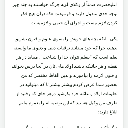
اعلیحضرت ضمناً از وکلای لویه جرگه خواستند به چند چیز
توجه جدی مبذول دارند و فرمودند: «که درآن هیچ فکر
کردن لازم نیست و اجرای آن حتمی و لازمیست:
یکی ـ آنکه بچه های خویش را بسوی علوم و فنون تشویق
بدهید، چرا که خود میدانید ترقیات دینی و دنیوی ما وابسته
بعلم است که "بیعلم نتوان خدا را شناخت"، میباید در هر
نقطه و هر جائیکه باشید اولاد های تان در آنجا درس بخوانند
و فنون لازمه را بیاموزند و بدین الفاظ مختصر که من
بحضور شما عرض کردم بیشتر بیشتر تا که میتوانید در
تعلیمات اولاد و عائله خود بکوشید درهر جای که رفتید از
طرف من وکیل هستید که این توصیه ام را بعموم ملتم
ابلاغ دارید؛
دیگرتأکید بر پوشیدن البسه وطنی است. درین جرگه من