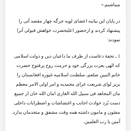
میباشیم.»
در پایان این بیانیه اعضای لویه جرگه چهار مقصد آتی را
پیشنهاد کردند و ازحضور اعلیحضرت خواهش قبولی آنرا
نمودند:
1 ـ تحفۀ دعاست از طرف ما داعیان دین و دولت اسلامی
که الهی بعزت بزرگی خود و حرمت روح پرفتوح حضرت
خاتم النبین صلعم، سلطنت اسلامیه غیوره افغانستان را
بزیر لوای شریعت غرای محمدیه و امر اولی الامر معظم
مان المجاهد فی سبیل الله الغازی امان الله خان از جمیع
دست بُرد حوادث اجانب و اغتشاشات و اضطرابات داخلی
مصٔون و مامون داشته همه وقت مشفق و متحدمان بدارد.
آمین یا رب العلمین.