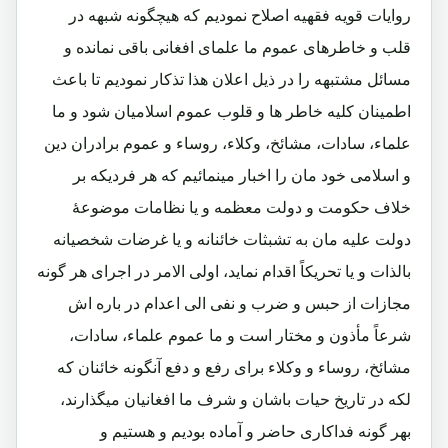
روایات قویه فقهیه اصلاح نمودیم که هیچگونه شبهه در
قلب و خاطرهای عموم ما علمای افغانی باقی نمانده و
مسائل مشتبهه را در ذیل اعلان هذا تذکار نمودیم تا باعث
اطمینان کلیه خاطر ها و قلوب عموم اسلامیان شود و ما
علماء، سادات، مشائخ، وکلاء، روساء و عموم برادران دین
و اسلامی خود مان را اخبار مینمائیم که هر فردیکه بر
خلاف حکومت و دولت معظمه و یا نظامات موضوعۀ
دولت علیه مان به تشبثات خائنانه و یا غرضات شخصیانه
بالذات و یا تحریکاً اقدام نماید، اولی الامر در اجرای هر گونه
مجازات از حبس و ضرب و نفی الی اعدام در باره اش
شرعاً مأذون و مختار است و ما عموم علماء، سادات،
مشائخ، روساء و وکلاء برای رفع و دفع آنگونه خائنان که
لکه در تاریخ حیات باشان و شرف ما افغانیان میگذارند،
بهر گونه فداکاری حاضر و آماده بودیم و هستیم و