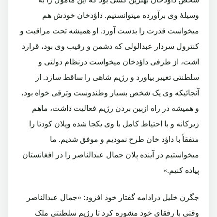
وسیلۀ وی برآورده میتوانستیم. داؤدخان خودش هم
میخواست قدرت را بدست آورد. او همیشه تحت مراقبت و
کنترول سردار عبدالولی که دشمن و رقیب وی بود، قرارد
اشت، از طرفی داؤدخان میخواست درنظام دولتی و
سلطنتی تغییر بیاورد و رژیم شاهی را ساقط سازد. از
آنجائیکه وی یک شخص بسیار وطندوست وترقی خواه بود،
و همیشه در راه ازبین بردن رژیم فعالیت داشت، ماهم
زیرکانه و با احتیاط کامل با وی یکجا شده وپلان کودتا را
متفقاً با داؤد خان طرح نمودیم و موفق شدیم. ما
میخواستیم در آینده پلان جمال عبدالناصر را در افغانستان
پیاده کنیم.»
جگرن خلیل درادامه گفتار خود افزود: «جمال عبدالناصر
وقتی با رفقای خود مشوره کرد تا رژیم سلطنتی ملک