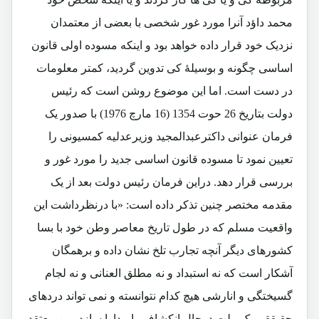
محمد داؤد آنرا مورد غور شخصی با بعضی از معتمدان
نزدیک خود قرار داده خواهد بود و اینکه مسوده اولی قانون
اساسی چگونه و بوسیلۀ کی تدوین گردید، کمتر معلومات
در دست است. اما این موضوع روشن است که رئیس
دولت بتاریخ 26 حوت 1354 (16 مارچ 1976) با صدور یک
فرمان عنوانی داکترعبدالمجید وزیرعدلیه کمسیونی را
تعیین نمود تا مسوده قانون اساسی جدید را مورد غور و
بررسی قرار دهد. دراین فرمان رئیس دولت بعد از یک
مقدمه مختصر چنین تذکر داده است: «با درنظرداشت این
واقعیت مسلم که در طول تاریخ معاصر وطن خود با بسا
کشورهای دیگر آنچه تجارب تلخ نشان داده و برهمگان
آشکار است که نه استبداد و نه مطلق العنانی و نه لجام
گسیختگی و انارشی هیچ کدام نتوانسته و نمی تواند دردهای
حقیققی یک ملت درحال انکشاف را مداوا سازد. من معتقد