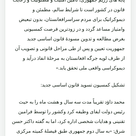
قانون در کشور است تا شرایط سالم، مطمئن و
دیموکراتیک برای مردم سراسرافغانستان، بدون تبعیض
وامتیاز مساعد گردد و در زودترین فرصت کمسیونی
بغرض مطالعه و تدوین مسودۀ قانون اساسی جدید
جمهوریت تعیین و پس از طی مراحل قانونی و تصویب آن
از طرف لویه جرگه افغانستان به مرحلۀ انفاذ درآید و
دیموکراسی واقعی ملی تحقق یابد.»
تشکیل کمسیون تسوید قانون اساسی جدید:
محمد داؤد تقریباً مدت سه سال و هشت ماه را به حیث
رئیس دولت ایفای وظیفه کرد وکشور را توسط فرامین
تقنینی و هدایات شخصی اداره کرد، اما به گفته داکتر حسن
شرق: «به سال دوم جمهوری طبق فیصلۀ کمیته مرکزی