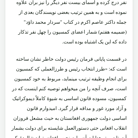
نفر درج کرده و اسمای بیست نفر دیگر را نیز برآن علاوه
نموده است و به همین ترتیب بعضی نویسندگان بعدی از
جمله داکتر عاصم اکرم در کتاب "سردار محمد داؤد"
(ضمیمه هفتم) شمار اعضای کمسیون را چهل نفر تذکار
داده که این یک اشتباه بوده است.
در قسمت پایانی فرمان رئیس دولت خاطر نشان ساخته
است که: «طرز انتخاب رئیس و طرزالعملی که کمسیون
برای انجام وظیفه ترتیب مینماید، مربوط به خود کمسیون
است، صرف آنچه را من میخواهم توصیه کنم اینست که در
کمسیون، مسوده قانون اساسی به شیوۀ کاملاً دیموکراتیک
و آزاد مورد غور و مداقه قرار گیرد. امیدوارم قانون
اساسی دولت جمهوری افغانستان به حیث مشعل فروزان
انقلاب افغانی حتی دستورالعمل شایسته برای دولت بشمار
آید، تا درپرتو هدایات آن ملت نجیب افغان بتواند شالودۀ یک