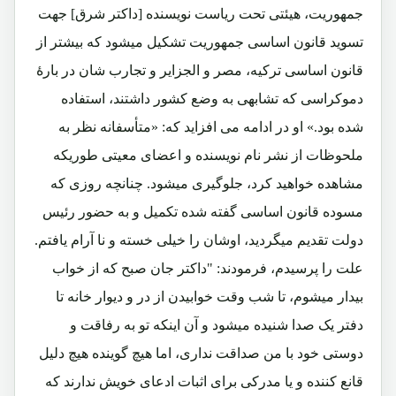
جمهوریت، هیئتی تحت ریاست نویسنده [داکتر شرق] جهت
تسوید قانون اساسی جمهوریت تشکیل میشود که بیشتر از
قانون اساسی ترکیه، مصر و الجزایر و تجارب شان در بارۀ
دموکراسی که تشابهی به وضع کشور داشتند، استفاده
شده بود.» او در ادامه می افزاید که: «متأسفانه نظر به
ملحوظات از نشر نام نویسنده و اعضای معیتی طوریکه
مشاهده خواهید کرد، جلوگیری میشود. چنانچه روزی که
مسوده قانون اساسی گفته شده تکمیل و به حضور رئیس
دولت تقدیم میگردید، اوشان را خیلی خسته و نا آرام یافتم.
علت را پرسیدم، فرمودند: "داکتر جان صبح که از خواب
بیدار میشوم، تا شب وقت خوابیدن از در و دیوار خانه تا
دفتر یک صدا شنیده میشود و آن اینکه تو به رفاقت و
دوستی خود با من صداقت نداری، اما هیچ گوینده هیچ دلیل
قانع کننده و یا مدرکی برای اثبات ادعای خویش ندارند که