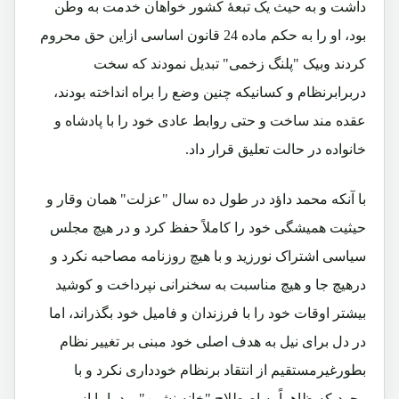
داشت و به حیث یک تبعۀ کشور خواهان خدمت به وطن
بود، او را به حکم ماده 24 قانون اساسی ازاین حق محروم
کردند وبیک "پلنگ زخمی" تبدیل نمودند که سخت
دربرابرنظام و کسانیکه چنین وضع را براه انداخته بودند،
عقده مند ساخت و حتی روابط عادی خود را با پادشاه و
خانواده در حالت تعلیق قرار داد.
با آنکه محمد داؤد در طول ده سال "عزلت" همان وقار و
حیثیت همیشگی خود را کاملاً حفظ کرد و در هیچ مجلس
سیاسی اشتراک نورزید و با هیچ روزنامه مصاحبه نکرد و
درهیچ جا و هیچ مناسبت به سخنرانی نپرداخت و کوشید
بیشتر اوقات خود را با فرزندان و فامیل خود بگذراند، اما
در دل برای نیل به هدف اصلی خود مبنی بر تغییر نظام
بطورغیرمستقیم از انتقاد برنظام خودداری نکرد و با
وجودیکه ظاهراً به اصطلاح "خانه نشین" بود، اما از