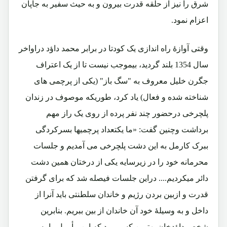
شرق را نیز از حلقه قدرت بیرون و به حیث سفیر به جاپان
اعزام نمود.
وقتی آوازۀ راه اندازی یک کودتا در برابر محمد داؤد دراواخر
سال 1354 بلند گردید، بیموجب نیست تا از یک اعتراف
جگرن خلیل معروف به "سگ باز" (یکی از پرچمی های
شناخته شده و فعال) یاد کرد، طوریکه موصوف در زندان
پلچرخی درحضور چند نفر پرده از روی یک راز مهم
برداشت وچنین گفت: «ما یکتعداد پرچمیها بسرکردگی
ببرک کارمل به این دشت پلچرخی می آمدیم و جلسات
محرمانه خود را در زیرسایه یکی از درختان همین دشت
دائر میکردیم.... دراین جلسات فیصله شد که برای گرفتن
قدرت و ازبین بردن رژیم و خاندان سلطنتی باید آنرا از
داخل و به وسیلۀ خود آن خاندان از بین ببریم. بنابرین
شخص داؤدخان بهترین کسی بود که این مأمول را به