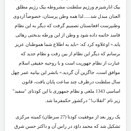
بیک انارشیزم ورژیم سلطنت مشروطه بیک رژیم مطلق
العنان مبدل شد......لذا همه وطن پرستان،‌ خصوصاً اردوی
وطنپرست افغانستان تصمیم گرفت که دیگر به این نظام
فاسد خاتمه داده شود و وطن از این ورطه بدبختی رهائی
یابد.» اوعلاوه کرد که: «باید به اطلاع شما هموطنان عزیز
برسانم که دیگر این نظام از بین رفت و نظام جدید که
عبارت از نظام جهوریت است و با روحیه حقیقی اسلام
موافق است، جاگزین آن گردید.» بانشر این بیانیه عمر چهل
سال سلطنت درظرف چند ساعت پایان یافت، قانون
اساسی 1343 ملغی و نظام جمهوری با این کودتای "سفید"
زیر نام "انقلاب!" درکشور حکمفرما شد.
یک روز بعد از موفقیت کودتا (27 سرطان) کمیته مرکزی
تشکیل شد که محمد داؤد در راس آن و داکتر حسن شرق