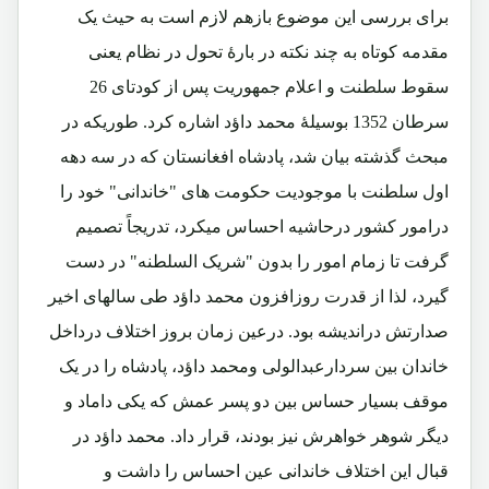
برای بررسی این موضوع بازهم لازم است به حیث یک
مقدمه کوتاه به چند نکته در بارۀ تحول در نظام یعنی
سقوط سلطنت و اعلام جمهوریت پس از کودتای 26
سرطان 1352 بوسیلۀ محمد داؤد اشاره کرد. طوریکه در
مبحث گذشته بیان شد، پادشاه افغانستان که در سه دهه
اول سلطنت با موجودیت حکومت های "خاندانی" خود را
درامور کشور درحاشیه احساس میکرد، تدریجاً تصمیم
گرفت تا زمام امور را بدون "شریک السلطنه" در دست
گیرد، لذا از قدرت روزافزون محمد داؤد طی سالهای اخیر
صدارتش دراندیشه بود. درعین زمان بروز اختلاف درداخل
خاندان بین سردارعبدالولی ومحمد داؤد، پادشاه را در یک
موقف بسیار حساس بین دو پسر عمش که یکی داماد و
دیگر شوهر خواهرش نیز بودند، قرار داد. محمد داؤد در
قبال این اختلاف خاندانی عین احساس را داشت و