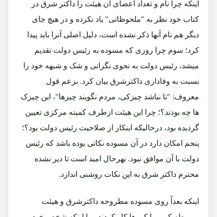
اینکه چرا نام و تعداد اعضای آن هیئت را داکتر شرق در
کتاب خود نظر به "ملحوظاتی" یاد نکرده و در هیچ جای
دیگر هم نام آنها ذکر نشده است، دلیل اصلی آنرا باید پیدا
کرد؛ سوم چرا روزی که مسوده به رئیس دولت تقدیم
میشد، رئیس دولت به نحوی نگرانی و شک و شبهه خود را
نسبت به وفاداری داکترشرق بیان کرد. بزعم قول
معروف: "تا نباشد چیزکی، مردم نگویند چیزها"، این چیزک
ها چه بودند؟؛ چرا این هیئت ازطرف کمیته مرکزی تعیین
گردیده بود، درحالیکه اینکار از صلاحیت رئیس دولت بود؟؛
پنجم امکان دارد در آن مسوده نکاتی بوده باشد که رئیس
دولت با آن موافق نبود. بهرحال امید است تا دیر نشده
محترم داکتر شرق به این نکات روشنی اندازد.
اینکه بعداً روی مسوده مطروحه داکترشرق و هیئت
مربوطه کی و یا کی ها کار کردند و یا اینکه شخص خود