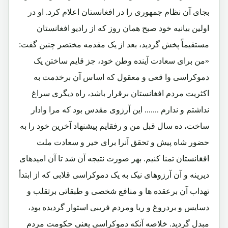
بجای آن نظام جمهوری را در افغانستان اعلام کرد. او در
اولین بیانیه خود صبح همان روز که از رادیو افغانستان
مستقیماً پخش گردید، بعد از یک مقدمه مختصر چنین گفت:
«من برای سعادت آینده وطن خود، جز قایم ساختن یک
دموکراسی وا قعی و معقول که اساس آن برخدمت به
اکثریت مردم افغانستان برقرار باشد، راه دیگری سراغ
نداشتم و ندارم ....... این آرزوی مقدس بود که مرا وادار
ساخت، ‌ده سال قبل من و رفقایم پیشنهاد آخرین خود را به
حضور شاه پیش و تحقق آنرا برای خیر و سعادت ملت
افغانستان تمنا کنیم. بهر صورت نتیجه آن شد تا آن امیدهای
دیرینه و آن آرزوهای نیک به یک دموکراسی قلابی که از ابتدأ
تهداب آن برعقده ها و منافع شخصی و طبقاتی برتقلب و
دسایس و بردروغ و ریا ومردم فریبی استوار گردیده بود،
مبدل گردید. خلاصه آنکه دموکراسی یعنی حکومت مردم