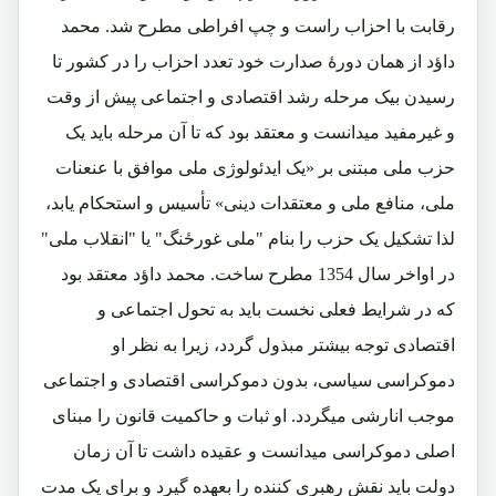
رقابت با احزاب راست و چپ افراطی مطرح شد. محمد
داؤد از همان دورۀ صدارت خود تعدد احزاب را در کشور تا
رسیدن بیک مرحله رشد اقتصادی و اجتماعی پیش از وقت
و غیرمفید میدانست و معتقد بود که تا آن مرحله باید یک
حزب ملی مبتنی بر «یک ایدئولوژی ملی موافق با عنعنات
ملی، منافع ملی و معتقدات دینی» تأسیس و استحکام یابد،
لذا تشکیل یک حزب را بنام "ملی غورځنگ" یا "انقلاب ملی"
در اواخر سال 1354 مطرح ساخت. محمد داؤد معتقد بود
که در شرایط فعلی نخست باید به تحول اجتماعی و
اقتصادی توجه بیشتر مبذول گردد، زیرا به نظر او
دموکراسی سیاسی، بدون دموکراسی اقتصادی و اجتماعی
موجب انارشی میگردد. او ثبات و حاکمیت قانون را مبنای
اصلی دموکراسی میدانست و عقیده داشت تا آن زمان
دولت باید نقش رهبری کننده را بعهده گیرد و برای یک مدت