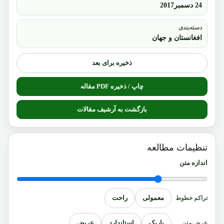
24 دسمبر2017
دسته‌بندی
افغانستان و جهان
ذخیره برای بعد
چاپ / ذخیره PDF مقاله
بازگشت به آرشیف مقالات
تنظیمات مطالعه
اندازه متن
معمولی
راحت
تراکم خطوط
باریک
استاندارد
عریض
عرض متن