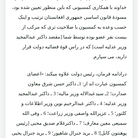
خداوند با همکاری کمسیونی که باین منظور تعیین شده بود،
مسودۀ قانون اساسی جمهوری افغانستان ترتیب و اینک
حسب وعده به کمسیون با صلاحیت تری که مرکب از
بیست نفر عضو بوده توسط شما [مقصد داکتر عبدالمجید
وزیر عدلیه است] که در راس قوۀ قضائیه دولت قرار
دارید، می سپارم.
درادامه فرمان، رئیس دولت علاوه میکند: «اعضای
کمسیون عبارت اند از: 1ـ داکتر حسن شرق معاون
صدارت؛ 2ـ سیدعبدالاله وزیر مالیه؛ 3 ـ داکتر عبدالمجید
وزیر عدلیه؛ 4 ـ داکتر عبدالرحیم نوین وزیر اطلاعات و
کلتور؛ 5 ـ عزیزالله واصفی وزیر زراعت؛ 6 ـ وفی الله
سمیعی معین معارف؛ 7 ـ داکترغلام صدیق محبی [رئیس
پوهنتون کابل]؛ 8 ـ برید جنرال شاهپور؛ 9 ـ برید جنرال یحیی