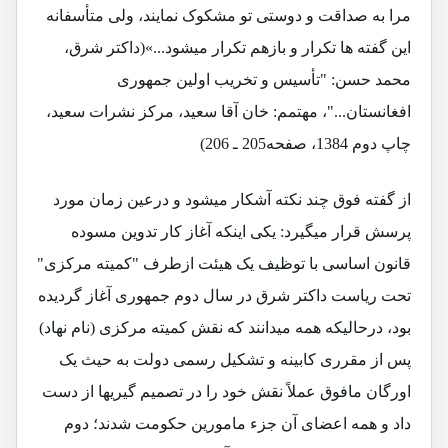
مرا به صداقت و دوستی تو مشکوک نمایند، ولی متأسفانه
این گفته ها تکرار و بازهم تکرار میشود...»(داکتر شرق،
محمد حسن: "تأسیس و تخریب اولین جمهوری
افغانستان..."، مهتمم: خان آقا سعید، مرکز نشرات سعید،
چاپ دوم 1384، صفحه205 ـ 206)
از گفته فوق چند نکته آشکار میشود و درعین زمان مورد
پرسش قرار میگیرد: یکی اینکه آغاز کار تدوین مسوده
قانون اساسی با توظیف یک هیئت ازطرف "کمیته مرکزی"
تحت ریاست داکتر شرق در سال دوم جمهوری آغاز گردیده
بود، درحالیکه همه میدانند که نقش کمیته مرکزی (نام نهاد)
پس از مقرری کابینه و تشکیل رسمی دولت به حیث یک
اورگان مافوق عملاً نقش خود را در تصمیم گیریها از دست
داد و همه اعضای آن جزء مامورین حکومت شدند؛ دوم