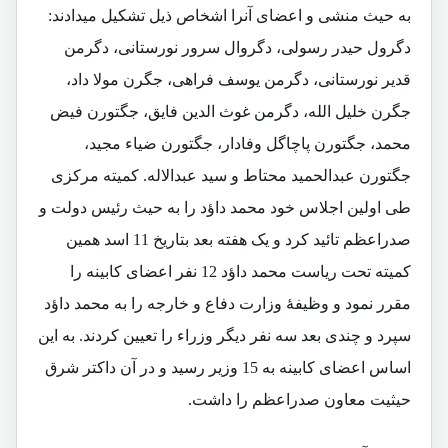
به حیث منشی و اعضای آنرا اشخاص ذیل تشکیل میدادند:
دگرول حیدر رسولی، دگروال سرور نورستانی، دگرمن
قدیر نورستانی، دگرمن یوسف فراهی، جگرن مولا داد،
جگرن خلیل الله، دگرمن غوث الدین فایق، جگتورن فیض
محمد، جگتورن پاچاگل وفادار، جگتورن ضیاء مجید،
جگتورن عبدالحمید محتاط و سید عبدالاله. کمیته مرکزی
طی اولین اجلاس خود محمد داؤد را به حیث رئیس دولت و
صدراعظم تائید کرد و یک هفته بعد بتاریخ 11 اسد همین
کمیته تحت ریاست محمد داؤد 12 نفر اعضای کابینه را
مقرر نمود و وظیفۀ وزارت دفاع و خارجه را به محمد داؤد
سپرد و چندی بعد سه نفر دیگر وزراء را تعیین کردند. به این
اساس اعضای کابینه به 15 وزیر رسید و در آن داکتر شرق
حیثیت معاون صدراعظم را داشت.