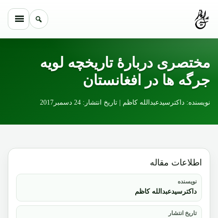
Skip to conten
مختصری دربارۀ تاریخچه لویه
جرگه ها در افغانستان
نویسنده: داکترسیدعبدالله کاظم | تاریخ انتشار: 24 دسمبر2017
اطلاعات مقاله
نویسنده
داکترسیدعبدالله کاظم
تاریخ انتشار