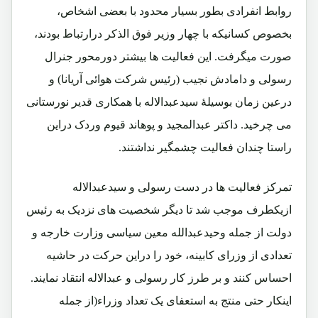
روابط انفرادی بطور بسیار محدود با بعضی اشخاص،
بخصوص کسانیکه با چهار وزیر فوق الذکر درارتباط بودند،
صورت میگرفت. این فعالیت ها بیشتر دورمحور جنرال
رسولی و دامادش نجیب (رئیس شرکت هوائی آریانا) و
درعین زمان بوسیلۀ سیدعبدالاله با همکاری قدیر نورستانی
می چرخید. داکتر عبدالمجید و پوهاند قیوم وردک دراین
راستا چندان فعالیت چشمگیر نداشتند.
تمرکز فعالیت ها در دست رسولی و سیدعبدالاله
ازیکطرف موجب شد تا دیگر شخصیت های نزدیک به رئیس
دولت از جمله وحیدعبدالله معین سیاسی وزارت خارجه و
تعدادی از وزرای کابینه، خود را دراین حرکت در حاشیه
احساس کنند و بر طرز کار رسولی و عبدالاله انتقاد نمایند.
اینکار حتی منتج به استعفای یک تعداد وزراء(از جمله