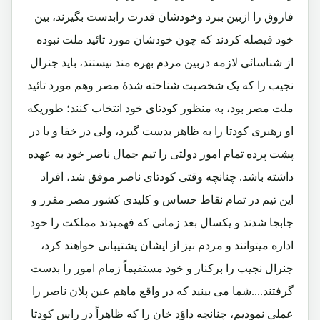
فاروق را ازبین ببرد وخودشان قدرت رابدست بگیرند، بین
خود فیصله کردند که چون خودشان مورد تائید ملت نبوده
از شناسائی لازمه دربین مردم بهره مند نیستند، باید جنرال
نجیب را که یک شخصیت شناخته شدۀ مصر وهم مورد تائید
ملت مصر بود، به منظور کودتای خود انتخاب کنند؛ طوریکه
او رهبری کودتا را به ظاهر بدست گیرد، ولی در خفا و یا در
پشت پرده تمام امور دولتی را تیم جمال ناصر خود به عهده
داشته باشد. چنانچه وقتی کودتای ناصر موفق شد، افراد
این تیم در تمام نقاط حساس و کلیدی کشور مصر مقرر و
جابجا شدند و یکسال بعد زمانی که فهمیدند مملکت را خود
اداره میتوانند و مردم نیز از ایشان پشتیبانی خواهند کرد،
جنرال نجیب را برکنار و خود مستقیماً زمام امور را بدست
گرفتند....شما می بینید که در واقع ماهم عین پلان ناصر را
عملی نمودیم، چنانچه داؤد خان را که ظاهراً در راس کودتا