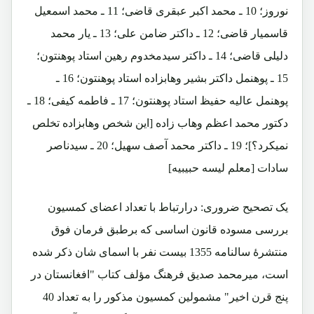
نوروز؛ 10 ـ محمد اکبر عبقری قاضی؛ 11 ـ محمد اسمعیل
قاسمیار قاضی؛ 12 ـ داکتر ضامن علی؛ 13 ـ یار محمد
دلیلی قاضی؛ 14 ـ داکتر سیدمخدوم رهین استاد پوهنتون؛
15 ـ پوهنمل داکتر بشیر وهابزاده استاد پوهنتون؛ 16 ـ
پوهنمل عالیه حفیظ استاد پوهنتون؛ 17 ـ فاطمه کیفی؛ 18 ـ
دکتور محمد اعظم وهاب زاده [این شخص وهابزاده تخلص
نمیکرد؟]؛ 19 ـ داکتر محمد آصف سهیل؛ 20 ـ سیدناصر
سادات [معلم لیسه حبیبیه]
یک تصحیح ضروری: درارتباط با تعداد اعضای کمسیون
بررسی مسوده قانون اساسی که برطبق فرمان فوق
منتشرۀ سالنامه 1355 بیست نفر با اسمای شان ذکر شده
است، میرمحمد صدیق فرهنگ مؤلف کتاب "افغانستان در
پنج قرن اخیر" مشمولین کمسیون مذکور را به تعداد 40