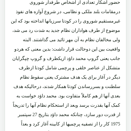
حضور آشکار تعدادی از اشخاص طرفدار شوروی
درمقامات بلند ملکی و نظامی، در شروع آوازه های نفوذ
غیرمستقیم شوروی را در کودتا سرزبانها انداخته بود که این
موضوع از طرف هواداران نظام جدید به شدت رد می شد،
ولی مخالفان نظام به آن مهر تائید می گذاشتند. البته
واقعیت بین این دوحالت قرار داشت: بدین معنی که هردو
جانب یعنی گروپ محمد داؤد ازیکطرف و گروپ چپگرایان
متشکل از عناصر خلقی و پرچمی شامل کودتا ازطرف
دیگر در آغاز برای یک هدف مشترک یعنی سقوط نظام
سلطنت و بسررساندن کودتا همکار شدند، درحالیکه هدف
بعدی آنها از هم کاملاً متفاوت بود. محمد داؤد خواست به
کمک آنها بقدرت برسد وبعد از استحکام نظام آنها را تدریجاً
از قدرت دور سازد، چنانکه محمد داؤد بتاریخ 27 سپتمبر
1975 کار را از تصفیه پرچمیها از کابینه آغاز کرد و بعداً