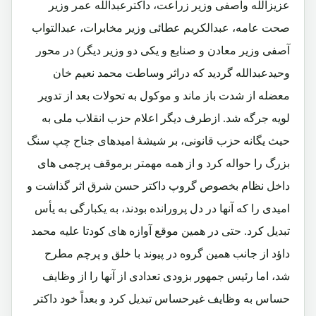
عزیزالله واصفی وزیر زراعت، داکترعبدالله عمر وزیر
صحت عامه، عبدالکریم عطائی وزیر مخابرات، عبدالتواب
آصفی وزیر معادن و صنایع و یکی دو وزیر دیگر) در محور
وحیدعبدالله گردید که دراثر وساطت محمد نعیم خان
معضله از شدت باز ماند و موکول به تحولات بعد از تدویر
لویه جرگه شد. ازطرف دیگر اعلام حزب انقلاب ملی به
حیث یگانه حزب قانونی، بر شیشۀ امیدهای جناح چپ سنگ
بزرگ را حواله کرد و از همه مهمتر برموقف پرچمی های
داخل نظام بخصوص گروپ داکتر حسن شرق اثر گذاشت و
امیدی را که آنها در دل پرورانده بودند، به یکبارگی به یأس
تبدیل کرد. حتی در همین موقع آوازه های کودتا علیه محمد
داؤد از جانب همین گروه در پیوند با خلق و پرچم مطرح
شد، اما رئیس جمهور بزودی تعدادی از آنها را از وظایف
حساس به وظایف غیرحساس تبدیل کرد و بعداً خود داکتر