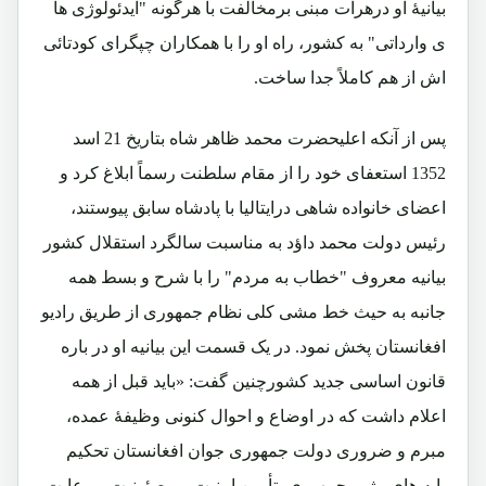
بیانیۀ او درهرات مبنی برمخالفت با هرگونه "ایدئولوژی ها
ی وارداتی" به کشور، راه او را با همکاران چپگرای کودتائی
اش از هم کاملاً جدا ساخت.
پس از آنکه اعلیحضرت محمد ظاهر شاه بتاریخ 21 اسد
1352 استعفای خود را از مقام سلطنت رسماً ابلاغ کرد و
اعضای خانواده شاهی درایتالیا با پادشاه سابق پیوستند،
رئیس دولت محمد داؤد به مناسبت سالگرد استقلال کشور
بیانیه معروف "خطاب به مردم" را با شرح و بسط همه
جانبه به حیث خط مشی کلی نظام جمهوری از طریق رادیو
افغانستان پخش نمود. در یک قسمت این بیانیه او در باره
قانون اساسی جدید کشورچنین گفت: «باید قبل از همه
اعلام داشت که در اوضاع و احوال کنونی وظیفۀ عمده،
مبرم و ضروری دولت جمهوری جوان افغانستان تحکیم
پایه های رژیم جمهوری، تأمین امنیت و مصئونیت و رعایت