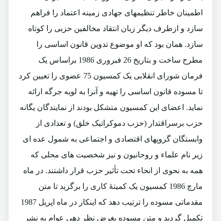
اطمینان خاطر تنظیمهای جهادی زمینه اعتماد را فراهم
سازد و ازطرف دیگر زبان انتقاد مخالفین حزبی را کوتاه
سازد. همان بود که او موضوع تدوین قانون اساسی را
مطرح ساخت و بتاریخ 26 فبروری 1986 براساس یک
فرمان شورای انقلابی یک کمسیون 75 عضوی را تعیین کرد
تا مسوده قانون اساسی را تهیه و آنرا به لویه جرگه ارائه
نماید. اعضای این کمسیون متشکل بودند از نمایندگان یگانه
حزب برسراقتدار (حزب دموکراتیک خلق) و تعدادی از
وابستگان گروپهای اقتصادی و اجتماعی به شمول عده ای
زیر نام علماء و روحانیون و نیز شخصیت های محلی که
همه به نحوی از انحاء تحت تأثیر حزب قرار داشتند. در ماه
مارچ 1986 کمسیون یک کمیتۀ کاری را برگزید تا متن
مقدماتی مسوده را ترتیب دهد که اینکار در ماه اپریل 1987
تکمیل گردید و متن مسوده بغرض نظر دهی عوام به نشر