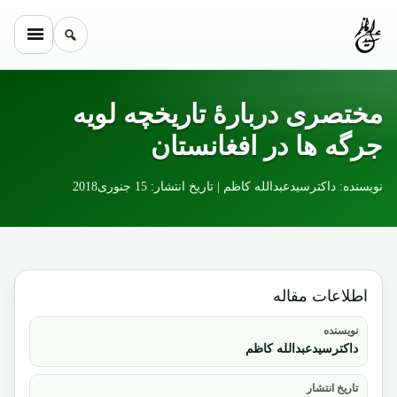
Skip to conten
مختصری دربارۀ تاریخچه لویه
جرگه ها در افغانستان
نویسنده: داکترسیدعبدالله کاظم | تاریخ انتشار: 15 جنوری2018
اطلاعات مقاله
نویسنده
داکترسیدعبدالله کاظم
تاریخ انتشار