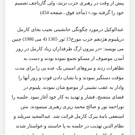
پیش از وقت در رهبری حزب نزنند، ولی گارباچف تصمیم
خود را گرفته بود.» (مأخذ فوق...صفحه 454)
عبدالوکیل درمورد چگونگی جانشینی نجیب بجای کارمل
درپلینوم هژدهم حزب مورخ15 ثور 1365 (4 می 1986) چنین
می نویسد: «در بیرون ارگ طرفداران زیاد کارمل در روز
آمدن موصوف از مسکو تجمع نموده بودند و دست به
تظاهرات زدند و نیروهای امنیتی یک عده یی را برای مدت
مؤقت دستگیر نمودند و با نشان دادن قوت و زور آنها را
وادار به عقب نشینی از موضع شان نمودند. پلینوم در
فضای متشنج، فشار و تهدید به کار خود آغاز نمود. جلسه را
نوراحمد نور و صالح محمد زیری رهبری مینمودند. متن
استعفی نامۀ ببرک کارمل قرائت شد. عبدالمجید سربلند و
نظام الدین تهذیب در جلسه به پا خاستند و خواستار شدند