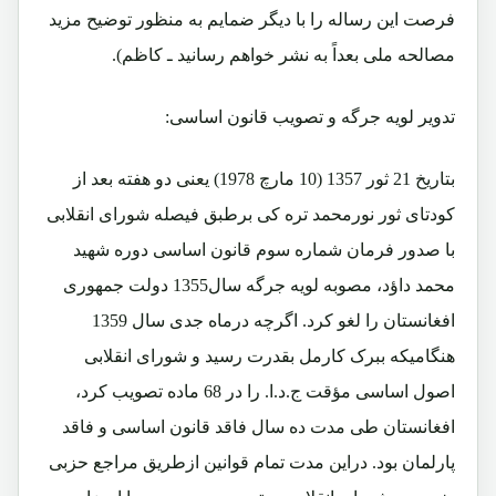
فرصت این رساله را با دیگر ضمایم به منظور توضیح مزید
مصالحه ملی بعداً به نشر خواهم رسانید ـ کاظم).
تدویر لویه جرگه و تصویب قانون اساسی:
بتاریخ 21 ثور 1357 (10 مارچ 1978) یعنی دو هفته بعد از
کودتای ثور نورمحمد تره کی برطبق فیصله شورای انقلابی
با صدور فرمان شماره سوم قانون اساسی دوره شهید
محمد داؤد، مصوبه لویه جرگه سال1355 دولت جمهوری
افغانستان را لغو کرد. اگرچه درماه جدی سال 1359
هنگامیکه ببرک کارمل بقدرت رسید و شورای انقلابی
اصول اساسی مؤقت ج.د.ا. را در 68 ماده تصویب کرد،
افغانستان طی مدت ده سال فاقد قانون اساسی و فاقد
پارلمان بود. دراین مدت تمام قوانین ازطریق مراجع حزبی