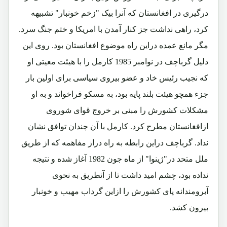
درگیری در افغانستان که آنرا بیک "زخم خونبار" تشبیهه
کرد، راهی نداشت جز کنار آمدن با امریکا و ختم جنگ سرد.
مگر مانع عمده دراین راه موضوع افغانستان بود. روی این
دلیل گرباچف در نوامبر 1985 کارمل را با هیئت معیتی او
که نجیب رئیس خاد و عضو بیروی سیاسی برای اولین بار
جزء همچو هیئت بلند پایه بود، به مسکو فراخواند و به او
مشکلات کشورش را مبنی بر خروج قوای شوروی
ازافغانستان مطرح کرد. کارمل با آن چندان توافق نشان
نداد. گرباچف دراین رابطه به راه دراز مفاهمه که از طریق
ملل متحد در"ژینوا" از ماه جون 1982 آغاز شده و نتیجه
نداده بود، چشم امید داشت تا از آنطریق به نحوی
آبرومندانه پای کشورش را ازاین گرداب مهیب و خونبار
بیرون کشد.