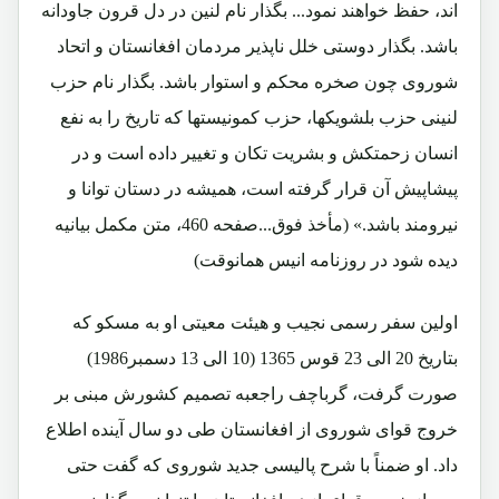
اند، حفظ خواهند نمود... بگذار نام لنین در دل قرون جاودانه
باشد. بگذار دوستی خلل ناپذیر مردمان افغانستان و اتحاد
شوروی چون صخره محکم و استوار باشد. بگذار نام حزب
لنینی حزب بلشویکها، حزب کمونیستها که تاریخ را به نفع
انسان زحمتکش و بشریت تکان و تغییر داده است و در
پیشاپیش آن قرار گرفته است، همیشه در دستان توانا و
نیرومند باشد.» (مأخذ فوق...صفحه 460، متن مکمل بیانیه
دیده شود در روزنامه انیس همانوقت)
اولین سفر رسمی نجیب و هیئت معیتی او به مسکو که
بتاریخ 20 الی 23 قوس 1365 (10 الی 13 دسمبر1986)
صورت گرفت، گرباچف راجعبه تصمیم کشورش مبنی بر
خروج قوای شوروی از افغانستان طی دو سال آینده اطلاع
داد. او ضمناً با شرح پالیسی جدید شوروی که گفت حتی