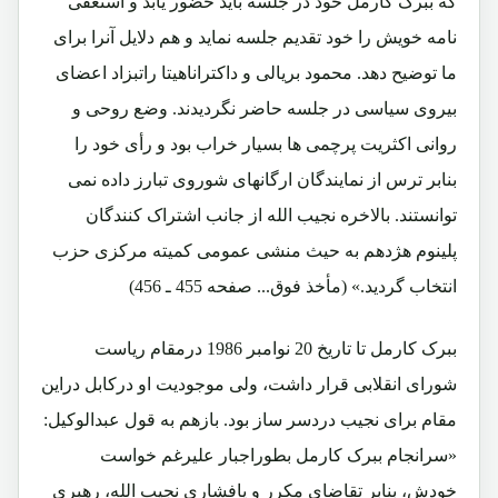
که ببرک کارمل خود در جلسه باید حضور یابد و استعفی
نامه خویش را خود تقدیم جلسه نماید و هم دلایل آنرا برای
ما توضیح دهد. محمود بریالی و داکتراناهیتا راتبزاد اعضای
بیروی سیاسی در جلسه حاضر نگردیدند. وضع روحی و
روانی اکثریت پرچمی ها بسیار خراب بود و رأی خود را
بنابر ترس از نمایندگان ارگانهای شوروی تبارز داده نمی
توانستند. بالاخره نجیب الله از جانب اشتراک کنندگان
پلینوم هژدهم به حیث منشی عمومی کمیته مرکزی حزب
انتخاب گردید.» (مأخذ فوق... صفحه 455 ـ 456)
ببرک کارمل تا تاریخ 20 نوامبر 1986 درمقام ریاست
شورای انقلابی قرار داشت، ولی موجودیت او درکابل دراین
مقام برای نجیب دردسر ساز بود. بازهم به قول عبدالوکیل:
«سرانجام ببرک کارمل بطوراجبار علیرغم خواست
خودش، بنابر تقاضای مکرر و پافشاری نجیب الله، رهبری