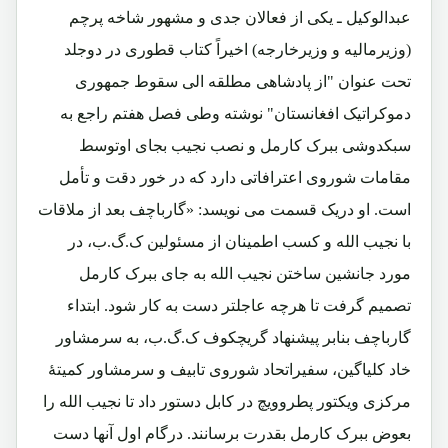
عبدالوکیل ـ یکی از فعالان جدی و مشهور شاخه پرچم
(وزیرمالیه و وزیرخارجه) اخیراً کتاب قطوری در دوجلد
تحت عنوان "از پادشاهی مطلقه الی سقوط جمهوری
دموکراتیک افغانستان" نوشته وطی فصل هفتم راجع به
سبکدوشی ببرک کارمل و نصب نجیب بجای اوتوسط
مقامات شوروی اعترافاتی دارد که در خور دقت و تأمل
است. او دریک قسمت می نویسد: «گارباچف بعد از ملاقات
با نجیب الله و کسب اطمینان از مسئولین ک.گ.ب، در
مورد جانشین ساختن نجیب الله به جای ببرک کارمل
تصمیم گرفت تا هرچه عاجلتر دست به کار شود. ابتداء
گارباچف بنابر پیشنهاد گریچکوف ک.گ.ب، به سرمشاور
خاد کلیاگین، سفیراتحاد شوروی تابیف و سرمشاور کمیتۀ
مرکزی ویکتور پطروویچ در کابل دستور داد تا نجیب الله را
بعوض ببرک کارمل بقدرت برسانند. درگام اول آنها دست