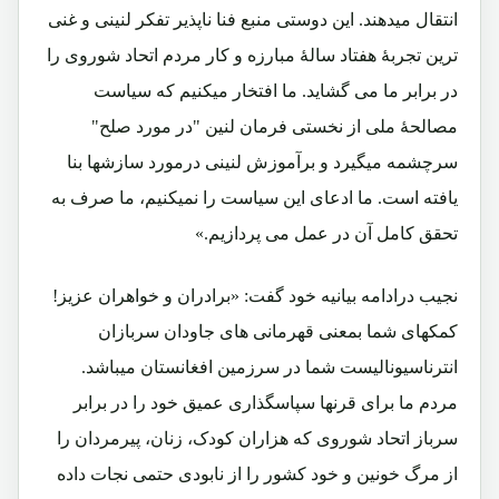
انتقال میدهند. این دوستی منبع فنا ناپذیر تفکر لنینی و غنی
ترین تجربۀ هفتاد سالۀ مبارزه و کار مردم اتحاد شوروی را
در برابر ما می گشاید. ما افتخار میکنیم که سیاست
مصالحۀ ملی از نخستی فرمان لنین "در مورد صلح"
سرچشمه میگیرد و برآموزش لنینی درمورد سازشها بنا
یافته است. ما ادعای این سیاست را نمیکنیم، ما صرف به
تحقق کامل آن در عمل می پردازیم.»
نجیب درادامه بیانیه خود گفت: «برادران و خواهران عزیز!
کمکهای شما بمعنی قهرمانی های جاودان سربازان
انترناسیونالیست شما در سرزمین افغانستان میباشد.
مردم ما برای قرنها سپاسگذاری عمیق خود را در برابر
سرباز اتحاد شوروی که هزاران کودک، زنان، پیرمردان را
از مرگ خونین و خود کشور را از نابودی حتمی نجات داده