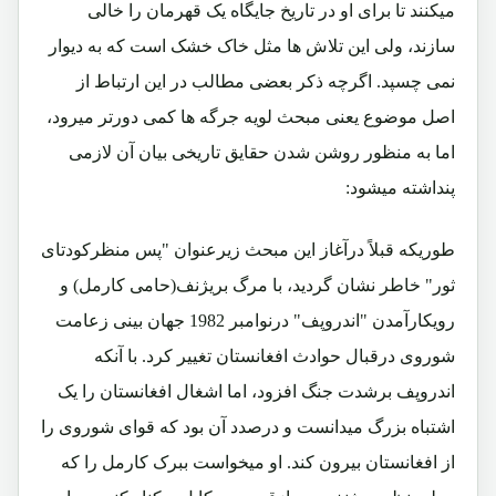
میکنند تا برای او در تاریخ جایگاه یک قهرمان را خالی
سازند، ولی این تلاش ها مثل خاک خشک است که به دیوار
نمی چسپد. اگرچه ذکر بعضی مطالب در این ارتباط از
اصل موضوع یعنی مبحث لویه جرگه ها کمی دورتر میرود،
اما به منظور روشن شدن حقایق تاریخی بیان آن لازمی
پنداشته میشود:
طوریکه قبلاً درآغاز این مبحث زیرعنوان "پس منظرکودتای
ثور" خاطر نشان گردید، با مرگ بریژنف(حامی کارمل) و
رویکارآمدن "اندروپف" درنوامبر 1982 جهان بینی زعامت
شوروی درقبال حوادث افغانستان تغییر کرد. با آنکه
اندروپف برشدت جنگ افزود، اما اشغال افغانستان را یک
اشتباه بزرگ میدانست و درصدد آن بود که قوای شوروی را
از افغانستان بیرون کند. او میخواست ببرک کارمل را که