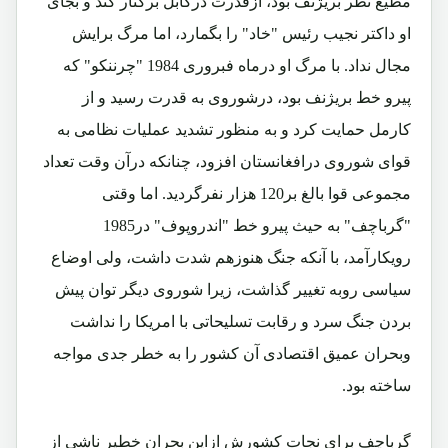
مطیع نظر بریژنف بود، ازقدرت درکابل برکنار کند و بجای
او داکتر نجیب رئیس "خاد" را بگمارد، اما مرگ برایش
مجال نداد. با مرگ او درماه فبروری 1984 "چرننکو" که
پیرو خط بریژنف بود، درشوروی به قدرت رسید و از
کارمل حمایت کرد و به منظور تشدید عملیات نظامی به
قوای شوروی درافغانستان افزود، چنانکه درآن وقت تعداد
مجموعی قوا بالغ بر120 هزار نفرگردید. اما وقتی
"گرباچف" به حیث پیرو خط "اندروپوف" در1985
رویکارآمد، با آنکه جنگ هنوزهم شدت داشت، ولی اوضاع
سیاسی روبه تغییر گذاشت، زیرا شوروی دیگر توان پیش
بردن جنگ سرد و رقابت تسلیحاتی با امریکا را نداشت
وبحران عمیق اقتصادی آن کشور را به خطر جدی مواجه
ساخته بود.
گرباچف برای نجات کشورش ازاین بحران خطیر ناشی از