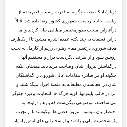
دربارۀ اینکه نجیب چگونه به قدرت رسید و قدم بقدم از
ریاست خاد تا ریاست جمهوری کشور ارتقا داده شد، قبلاً
درآغازاین مبحث بطورمختصر مطالبی بیان گردید و اما
دراین قسمت به چند نکته عمده اشاره میشود تا از یکطرف
هدف شوروی درتغییر مقام رهبری رژیم از کارمل به نجیب
روشن شود و از طرف دیگردست دراز و مستقیم آنها
درگماشتن پیروان شان وضاحت مزید یابد. همچنان اینکه
چگونه اوامر صادره مقامات عالی شوروی را گماشتگان
شان در افغانستان مطیعانه به منصۀ اجراء میگذاشتند و
آنرا در قالب پلینومها، لویه جرگه ها، انتخابات وغیره جلوگر
می ساختند، موضوعی دیگریست که بازهم دراینجا به
اختصاربیان میشود. امروز بعضی ها میکوشند تا از نجیب
یک شخصیت ملی بتراشند و از سخنرانی های آتشین او یاد