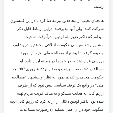
رسید.
همچنان نجیب از مجاهدین نیز تقاضا کرد تا در این کمسیون
شرکت کنند، ولی آنها نپذیرفتند. دراین ارتباط قابل ذکر
میدانم که داکترعزیزالله لودین ـ درآنوقت به حیث
مشاورارشد سیاسی حکومت ائتلافی مجاهدین در پشاور،
وظیفه گرفت تا پیشنهاد مصالحه ملی نجیب را مورد
بررسی قرار دهد ونظر خود را در زمینه ابراز دارد. او
رسالۀ در 42 صفحه نوشت و به تاریخ 22 فبروری 1987 به
حکومت مجاهدین تقدیم نمود. به نظر او پیشنهاد "مصالحه
ملی" در واقع یک ترفند سیاسی بیش نبود که از طرف
رژیم کابل به هدایت مسکو و به هدف فریب مردم تهیه
شده بود. داکتر لودین دلائلی را ارائه کرد که رژیم کابل آنچه
میگوید، خود در آن عمل نمیکند. (درصورت مساعدت