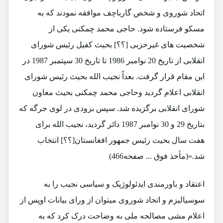
اتحاد شوروی و شخص گارباچف موافقه نمودند که به
مسکو فرستاده شود. حاجی محمد چمکنی یکی از
شخصیت های غیرحزبی [؟؟] بحیث کفیل رئیس شورای
انقلابی از تاریخ 20 نوامبر 1986 تا تاریخ 30 سپتمبر 1987 در
این مقام قرار گرفت. بعداً نجیب الله بحیث رئیس شورای
انقلابی اعلام گردید وحاجی محمد چمکنی بحیث معاون
شورای انقلابی برگزیده شد. سپس بزودی در لوی جرگه که
بتاریخ 29 و 30 نوامبر 1987 دائر گردید، نجیب الله برای
هفت سال بحیث رئیس جمهور افغانستان[؟؟] انتخاب
شد.»(مأخذ فوق ... صفحه466)
اعتقاد و باورمندی ایدئولوژیک و سیاسی نجیب را به
سوسیالیزم و اتحاد شوروی میتوان از ورای بیانات اوپس از
اعلام مشی مصالحه ملی به وضاحت درک کرد که به