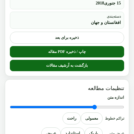
15 جنوری2018
دسته‌بندی
افغانستان و جهان
ذخیره برای بعد
چاپ / ذخیره PDF مقاله
بازگشت به آرشیف مقالات
تنظیمات مطالعه
اندازه متن
معمولی
راحت
تراکم خطوط
باریک
استاندارد
عریض
عرض متن