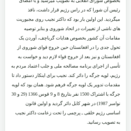
بخصوص شورای انقلابی به تصویب میرسید و با امضای
رئیس آن شورا که در راس رژیم قرار داشت، نافذ
میگردید. این اولین بار بود که داکتر نجیب روی مجبوریت
های ناشی از تغییرات در اتحاد شوروی و بنابر توصیه
مقامات آن کشور بخصوص هدایات گرباچف، آوردن یک
تحول جدی را در افغانستان حین خروج قوای شوروی از
افغانستان و نیز بعد از خروج قواء لازم دید و خواست به
تأسی از اجرای برنامه مصالحه ملی و جلب اعتماد مردم به
رژیم، لویه جرگه را دائر کند. نجیب برای اینکار دستور داد تا
مقدمات تدویر یک لویه جرگه فرهم شود. همان بود که لویه
جرگه با اشتراک 1500 نفر بتاریخ 8 و 9 قوس 1366 (29 و 30
نوامبر 1987) در شهر کابل دائر گردید و اولین قانون
اساسی رژیم خلقی ـ پرچمی را تحت زعامت داکتر نجیب
به تصویب رسانید.