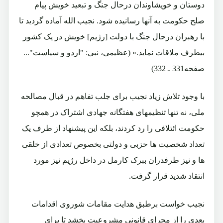
دوستان و خویشاوندان درحال جنگ و تبعید خویش پیام
صلح حکومت به آنها رسانیده شود. نجیب الله آماده گردید تا
با رهبران درحال جنگ با دولت [رژیم] خویش در یک کشور
بیطرف ملاقات نماید.» (عظیمی، نبی: "اردو و سیاست"...
صفحه331 ـ 332)
با وجود تلاش زیاد نجیب برای جلب تفاهم در قبال مصالحه
ملی، نه تنها تنظیمهای هفتگانه جهادی اشتراک در همچو
حکومت ائتلافی را رد کردند، بلکه این پیشنهاد از طرف یک
تعداد شخصیت ها حزبی و دولتی بخصوص تعدادی از خلقی
ها و نیز طرفدران ببرک کارمل در داخل رژیم نیز مورد
انتقاد شدید قرار گرفت.
نجیب خواست برطبق هدایت مقامات شوروی اقدامات
بعدی را از مجرای قانونی مشروعیت بخشد تا برای