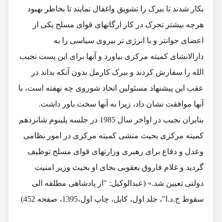
بکار شدند تا ببرک را تشویق واغفال نمایند تا بخاطر بهبود
هرچه بیشتر تحرک در کار ارگانهای قوای مسلح یکی از
اعضای جوانتر و با انرژی تر بیروی سیاسی را به
دارالانشای کمیته مرکزی بیاورد و آنها برای این پست نجیب
الله را سفارش کردند و ببرک کارمل بدون آنکه بداند در
عقب این پیشنهاد مسئولین اتحاد شوروی چه نهفته است، با
آنها موافقت نشان داد، زیرا به آنها سخت باور داشت.
بنابران نجیب در اواخر سال 1985 در جلسه پلینوم شانزدهم
کمیته مرکزی بحیث منشی کمیته مرکزی در امور نظامی
وعدل و دفاع برای رهبری وزارتهای قوای مسلح توظیف
گردید و غلام فاروق یعقوبی بجای او بحیث وزیر امنیت
دولتی تعیین شد.» (عبدالوکیل: "از پادشاهی مطلقه الی
سقوط ج.د.ا"، جلد اول، کابل، چاپ اول،1395، صفحه 452)