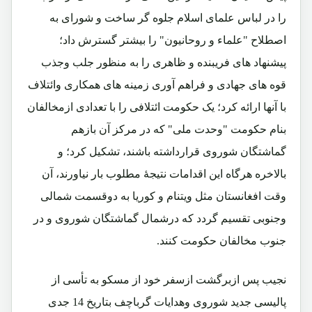
را در لباس علمای اسلام جلوه گر ساخت و شورای به
اصطلاح "علماء و روحانیون" را بیشتر گسترش داد؛
پیشنهاد های فریبنده و ظاهری را به منظور جلب وجذب
قوه های جهادی و فراهم آوری زمینه های همکاری وائتلاف
با آنها ارائه کرد؛ یک حکومت ائتلافی را با تعدادی ازمخالفان
بنام حکومت "وحدت ملی" که در مرکز آن بازهم
گماشتگان شوروی قرارداشته باشند، تشکیل کرد؛ و
بالاخره هرگاه این اقدامات نتیجۀ مطلوب بار نیاورند، آن
وقت افغانستان مثل ویتنام و کوریا به دوقسمت شمالی
وجنوبی تقسیم گردد که درشمال گماشتگان شوروی و در
جنوب مخالفان حکومت کنند.
نجیب پس ازبرگشت ازسفر خود از مسکو به تأسی از
پالیسی جدید شوروی وهدایات گرباچف بتاریخ 14 جدی