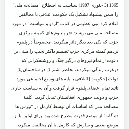
1365 (3 جنوری 1987) سیاست به اصطلاح "مصالحه ملی"
را ضمن پیشنهاد تشکیل یک حکومت ائتلافی با مخالفین
اعلام کرد. نبی عظیمی در کتاب "اردو و سیاست" در مورد
مصالحه ملی می نویسد: «در پلینوم های کمیته مرکزی
حزب که یکی بعد دیگر دائر میگردید، مخصوصاً در پلینوم
نزدهم کمیته مرکزی حزب تصمیم داکتر نجیب را مبنی بر
دعوت از تمام نیروهای درگیر جنگ و روشنفکرانی که
درغرب زندگی میکردند، بخاطر اشتراک در ساختمان یک
دولت [حکومت] ائتلافی با پایه های وسیع اجتماعی مورد
تائید تمام اعضای پلینوم قرار گرفت و آن به سیاست جاری
حزب و دولت جمهوری افغانستان تبدیل گردید. کلمۀ
مصالحه ملی که اساسات آن توسط کارمل در "تیزس ها
ده گانه" از موضع قدرت مطرح شده بود، برای اولین با از
موضع ضعف و سازش که کارمل با آن مخالفت میکرد،