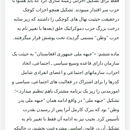
فقط برای تشکیل احزابی زمینه سازی کرد که باید همنوا با
حزب سر اقتدار میبودند. تشکیل همچو احزاب کوچک
درحقیقت حیثیت نهال های کوچکی را داشتند که زیر سایه
درخت بزرگ حزب دموکراتیک خلق (بعدها با تغییر نام به
حزب "وطن" مسمی گردید)، تحت پوشش قرار میگرفتند.
ماده ششم: «"جبهه ملی جمهوری افغانستان" به حیثت یک
سازمان دارای قاعده وسیع سیاسی ـ اجتماعی، اتحاد
احزاب، سازمانهای اجتماعی و اعضای انفرادی شامل
کدرها را برای اشتراک در فعالیت های اجتماعی، سیاسی و
امورمدنی را زیر یک برنامه مشترک باهم تنظیم میدارد.»؛
تشکیل "جبهه ملی" در واقع ادامه همان "جبهه ملی پدر
وطن" بود که ببرک کارمل آنرا پس از رسیدن بقدرت
تأسیس کرد. نجیب نیز به ادامه آن فقط با تغییر نام به
تشکیل آن در قانون اساسی مشروعیت بخشید، درحالیکه