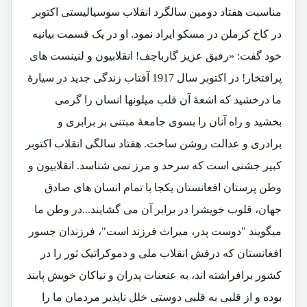
مناسبت هفتاد دومین سالگرد انقلاب سوسیالیستی اکتوبر
در کاخ کرملن در مسکو ایراد نمود. او در یک قسمت بیانیه
خود گفت: «رفیق عزیز گارباچف! انقلابیون و لنینست های
پرافتخار! در اکتوبر سال 1917 آفتاب زندگی جدید در سیارۀ
ما درخشید که اشعۀ آن قلب میلونها انسان را گرمی
بخشید و راه آنان را بسوی جامعۀ مبتنی بر برابری و
برادری و عدالت روشن ساخت. هفتاد سالگی انقلاب اکتوبر
کبیر جشنی است که سرحد و مرز نمی شناسد. انقلابیون و
وطن پرستان افغانستان یکجا با تمام انسان های صادق
جهان، قلوب خویشرا در برابر آن می گشایند...در وطن ما
میگویند "دوست پدر، میراث فرزند است"، فرزندان جسور
افغانستان که درفش انقلاب ملی و دموکراتیک ثور را در
کشور برافراشته اند، به عنعنات پدران و نیاکان خویش پابند
بوده و از قلبی به قلبی دوستی خلل ناپذیر مردمان ما را