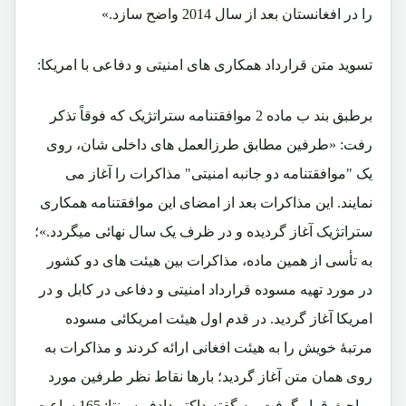
را در افغانستان بعد از سال 2014 واضح سازد.»
تسوید متن قرارداد همکاری های امنیتی و دفاعی با امریکا:
برطبق بند ب ماده 2 موافقتنامه ستراتژیک که فوقاً تذکر
رفت: «طرفین مطابق طرزالعمل های داخلی شان، روی
یک "موافقتنامه دو جانبه امنیتی" مذاکرات را آغاز می
نمایند. این مذاکرات بعد از امضای این موافقتنامه همکاری
ستراتژیک آغاز گردیده و در ظرف یک سال نهائی میگردد.»؛
به تأسی از همین ماده، مذاکرات بین هیئت های دو کشور
در مورد تهیه مسوده قرارداد امنیتی و دفاعی در کابل و در
امریکا آغاز گردید. در قدم اول هیئت امریکائی مسوده
مرتبۀ خویش را به هیئت افغانی ارائه کردند و مذاکرات به
روی همان متن آغاز گردید؛ بارها نقاط نظر طرفین مورد
مباحث قرار گرفت، به گفته داکتر دادفر سپنتا: 165 ساعت