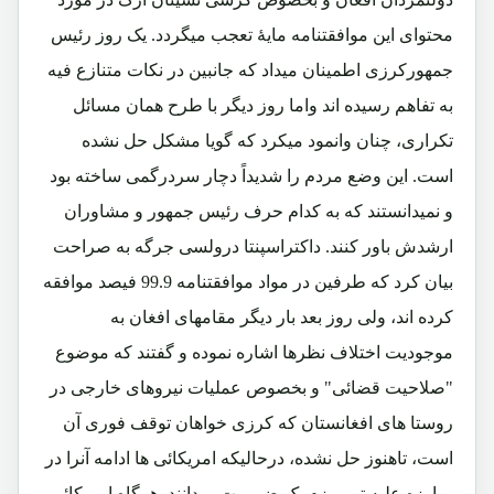
محتوای این موافقتنامه مایۀ تعجب میگردد. یک روز رئیس
جمهورکرزی اطمینان میداد که جانبین در نکات متنازع فیه
به تفاهم رسیده اند واما روز دیگر با طرح همان مسائل
تکراری، چنان وانمود میکرد که گویا مشکل حل نشده
است. این وضع مردم را شدیداً دچار سردرگمی ساخته بود
و نمیدانستند که به کدام حرف رئیس جمهور و مشاوران
ارشدش باور کنند. داکتراسپنتا درولسی جرگه به صراحت
بیان کرد که طرفین در مواد موافقتنامه 99.9 فیصد موافقه
کرده اند، ولی روز بعد بار دیگر مقامهای افغان به
موجودیت اختلاف نظرها اشاره نموده و گفتند که موضوع
"صلاحیت قضائی" و بخصوص عملیات نیروهای خارجی در
روستا های افغانستان که کرزی خواهان توقف فوری آن
است، تاهنوز حل نشده، درحالیکه امریکائی ها ادامه آنرا در
مبارزه علیه تروریزم یک ضرورت میدانند. هرگاه امریکائی