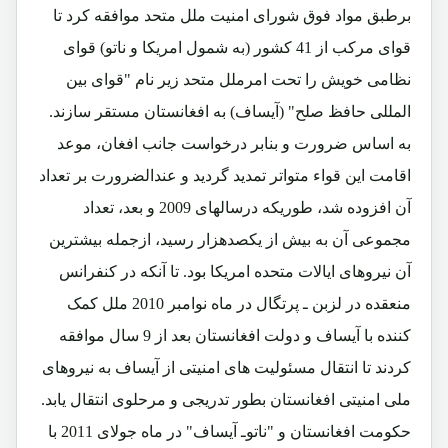
برطبق مواد فوق شورای امنیت ملل متحد موافقه کرد تا
قوای مرکب از 41 کشور (به شمول امریکا و ناتو) قوای
نظامی خویش را تحت امرملل متحد زیر نام "قوای بین
المللی حافظ صلح" (آیساف) به افغانستان مستقر سازند.
به اساس ضرورت و بنابر درخواست جانب افغان، موعد
اقامت این قواء متواتر تمدید گردید و عندالضرورت بر تعداد
آن افزوده شد، طوریکه درسالهای 2009 و بعد، تعداد
مجموعی آن به بیش از یکصدهزار رسید، ازجمله بیشترین
آن نیروهای ایالات متحده امریکا بود. تا آنکه در کنفرانس
منعقده در لزبن ـ پرتگال در ماه نوامبر 2010 ملل کمک
کننده با آیساف و دولت افغانستان بعد از 9 سال موافقه
کردند تا انتقال مسئولیت های امنیتی از آیساف به نیروهای
ملی امنیتی افغانستان بطور تدریجی و مرحلوی انتقال یابد.
حکومت افغانستان و "ناتوـ آیساف" در ماه جولای 2011 با