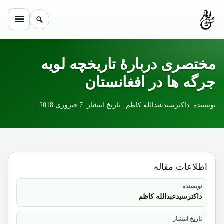
Skip to conten
مختصری دربارۀ تاریخچه لویه
جرگه ها در افغانستان
نویسنده: داکترسیدعبدالله کاظم | تاریخ انتشار: 7 فبروری 2018
اطلاعات مقاله
نویسنده
داکترسیدعبدالله کاظم
تاریخ انتشار