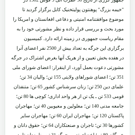
"خیمه بزرگ" پوهنتون پولیتخنیک کابل برگزار گردید تا
موضوع موافقتنامه امنیتی و دفاعی افغانستان و امریکا را
مورد بحث و بررسی قرار داده و نظر مشورتی خود را به
مقام ریاست جمهوری در زمینه ارائه دارد. کمیسیون
برگزاری این جرگه به تعداد بیش از 2500 نفر اعضای آنرا
در هفده بخش تعیین و از هریک آنها بغرض اشتراک در جرگه
مشورتی دعوت بعمل آورد، از اینقرار: اعضای شورای ملی
351 تن؛ اعضای شوراهای ولایتی 155 تن؛ والیان 34 تن؛
علمای دین 250 تن؛ زنان سرشناس کشور 65 تن؛ متنفذان
قومی 533 تن ـ یک تن از هر واحد اداری؛ کوچی ها 80 تن؛
جامعه مدنی 140 تن؛ معلولین و معیوبین 40 تن؛ مهاجران
پاکستان 120 تن؛ مهاجران ایران 60 تن؛ مهاجران سایر
کشورها 30 تن؛ تاجران و صنعتکاران 64 تن؛ حقوق دانان و
خبرگان 80 تن؛ اعضای تدویر جرگه 31 تن ـ نامزدان تایید