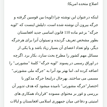
اضلاع متحده امریکا:
اینکه درعنوان این نوشته چرا (لویه) بین قوسین گرفته و
جرگه بیرون آن نوشته شده است، دلیلش اینست که "لویه
جرگه" بزعم ماده 110 قانون اساسی جدید افغانستان
بطور مشخص تعریف گردیده و نمیتوان آنرا برای هرجرگه
دیگر، ولو تعداد اعضای آن بسیار زیاد باشد و یا یکی از
مسائل مهم کشور را مطرح بحث سازد، بکار برد. اگرچه
در اوراق رسمی در پسوند "لویه جرگه" کلمۀ "مشورتی" را
اضافه کرده اند، اما بهتر بود آنرا به "جرگه ملی مشورتی"
مسمی می ساختند. بهرحال دراینجا جرگه مذکور با
اختصار"جرگه مشورتی" نامیده میشود که هدف تدویر آن
بررسی و غور بر محتوای مسوده "قرارداد همکاری های
امنیتی و دفاعی میان جمهوری اسلامی افغانستان و ایالات