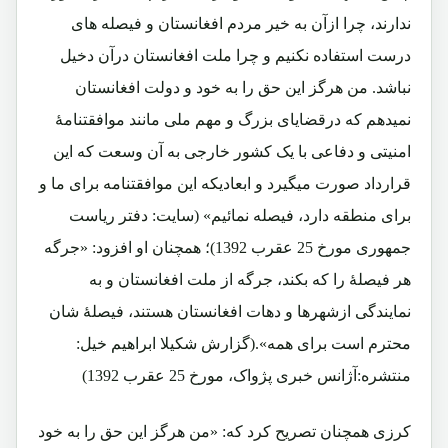
ندارند، چرا ازآن به خیر مردم افغانستان و فیصله های
درست استفاده نکنیم و چرا ملت افغانستان درآن دخیل
نباشد. من هرگز این حق را به خود و دولت افغانستان
نمیدهم که درقضایای بزرگ و مهم ملی مانند موافقتنامۀ
امنیتی و دفاعی با یک کشور خارجی به آن وسعت که این
قرارداد صورت میگیرد و ابعادیکه این موافقتنامه برای ما و
برای منطقه دارد، فیصله نمائیم» (سایت: دفتر ریاست
جمهوری مورخ 25 عقرب 1392)؛ همچنان او افزود: «جرگه
هر فیصلۀ را که بکند، جرگه از ملت افغانستان و به
نمایندگی ازشهرها و دهات افغانستان هستند، فیصلۀ شان
محترم است برای همه».(گزارش شکیلا ابراهیم خیل:
منتشره:آژانس خبری پژواک، مورخ 25 عقرب 1392)
کرزی همچنان تصریح کرد که: «من هرگز این حق را به خود