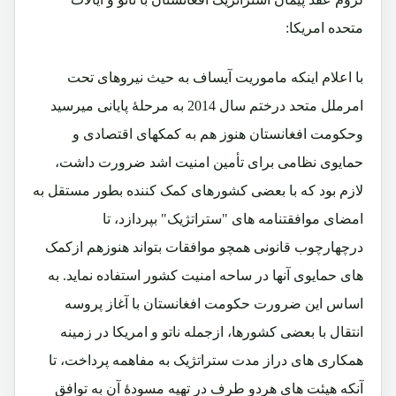
متحده امریکا:
با اعلام اینکه ماموریت آیساف به حیث نیروهای تحت
امرملل متحد درختم سال 2014 به مرحلۀ پایانی میرسید
وحکومت افغانستان هنوز هم به کمکهای اقتصادی و
حمایوی نظامی برای تأمین امنیت اشد ضرورت داشت،
لازم بود که با بعضی کشورهای کمک کننده بطور مستقل به
امضای موافقتنامه های "ستراتژیک" بپردازد، تا
درچهارچوب قانونی همچو موافقات بتواند هنوزهم ازکمک
های حمایوی آنها در ساحه امنیت کشور استفاده نماید. به
اساس این ضرورت حکومت افغانستان با آغاز پروسه
انتقال با بعضی کشورها، ازجمله ناتو و امریکا در زمینه
همکاری های دراز مدت ستراتژیک به مفاهمه پرداخت، تا
آنکه هیئت های هردو طرف در تهیه مسودۀ آن به توافق