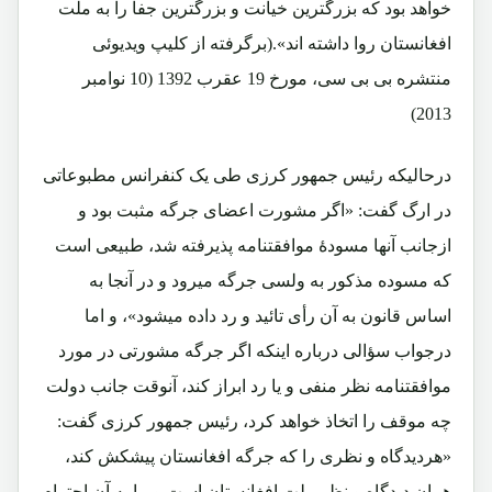
خواهد بود که بزرگترین خیانت و بزرگترین جفا را به ملت
افغانستان روا داشته اند».(برگرفته از کلیپ ویدیوئی
منتشره بی بی سی، مورخ 19 عقرب 1392 (10 نوامبر
2013)
درحالیکه رئیس جمهور کرزی طی یک کنفرانس مطبوعاتی
در ارگ گفت: «اگر مشورت اعضای جرگه مثبت بود و
ازجانب آنها مسودۀ موافقتنامه پذیرفته شد، طبیعی است
که مسوده مذکور به ولسی جرگه میرود و در آنجا به
اساس قانون به آن رأی تائید و رد داده میشود»، و اما
درجواب سؤالی درباره اینکه اگر جرگه مشورتی در مورد
موافقتنامه نظر منفی و یا رد ابراز کند، آنوقت جانب دولت
چه موقف را اتخاذ خواهد کرد، رئیس جمهور کرزی گفت:
«هردیدگاه و نظری را که جرگه افغانستان پیشکش کند،
همان دیدگاه و نظر ملت افغانستان است و ما به آن احترام