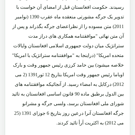
رسیدند. حکومت افغانستان قبل از امضای آن خواست با
تدویر یک جرگه مشورتی منعقده ماه عقرب 1390 (نوامبر
2011) متن مسوده را از نظراعضای جرگه بگذراند و پس از
آن متن نهائی "موافقتنامه همکاری های دراز مدت
ستراتژیک میان دولت جمهوری اسلامی افغانستان وایالات
متحده امریکا" (دراینجا به "موافقتنامه ستراتژیک با امریکا"
خلاصه میشود) بین حامد کرزی رئیس جمهور وقت و بارک
اوباما رئیس جمهور وقت امریکا بتاریخ 12 ثور1391 (2 می
2012) درکابل به امضاء رسید. از آنجائیکه موافقتنامه های
بین الدول برطبق ماده 90 قانون اساسی افغانستان به تائید
شورای ملی افغانستان برسد، ولسی جرگه و مشرانو
جرگه افغانستان آنرا درعین روز بتاریخ 6 جوزای 1391 (25
می 2012) به اکثریت آرأ تائید کردند.