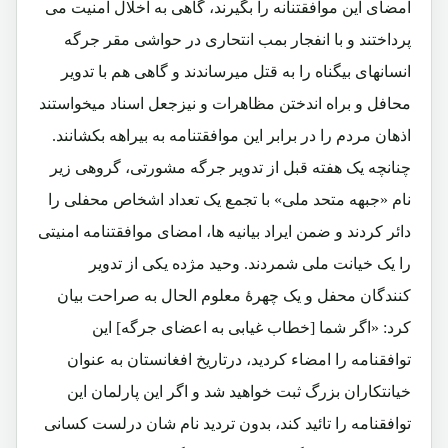
امضای این موافقتنانه را بگیرند، گاهی به اخلال امنیت می
پرداختند و با انفجار بمب انتحاری در حواشی مقر جرگه
انسانهای بیگناه را به قتل میرساندند و گاهی هم با تدویر
محافل و براه اندختن مظاهرات و نیزجعل اسناد میخواستند
اذهان مردم را در برابر این موافقتنامه به بیراهه بکشانند.
چنانچه یک هفته قبل از تدویر جرگه مشورتی، گروهی زیر
نام «جبهه متحد ملی» با تجمع یک تعداد اشخاص محفلی را
دائر کردند و ضمن ایراد بیانیه ها، امضای موافقتنامه امنیتی
را یک خیانت ملی شمردند. وحید مژده یکی از تدویر
کنندگان محفل و یک چهرۀ معلوم الحال به صراحت بیان
کرد: «اگر شما [خطاب غیابی به اعضای جرگه] این
توافقنامه را امضاء کردید، درتاریخ افغانستان به عنوان
خیانتکاران بزرگ ثبت خواهید شد و اگر این پارلمان این
توافقنامه را تائید کند، بدون تردید نام شان درلست کسانی