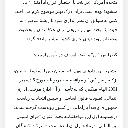
متحده امریکا" (دراینجا با اختصار"قرارداد امنیتی" یاد
میشود) بوده است. برای درک بهتر موضوع لازم می افتد،
کمی به سوابق آن نظر اندازی شود تا ریشۀ موضوع به
حیث یک بحث مهم و تاریخی برای علاقمندان و بخصوص
محققان رویدادهای جاری کشور بیشتر واضح گردد.
کنفرانس "بن" و نقش آیساف در تأمین امنیت:
بیشترین رویدادهای مهم افغانستان پس ازسقوط طالبان،
ازکنفرانس "بن" و موافقتنامه مربوطه مورخ 5 دسمبر
2001 الهام میگیرد که به تأسی از آن ادارۀ مؤقت، ادارۀ
انتقالی، تصویب قانون اساسی و سپس انتخابات ریاست
جمهور ی و بعداً پارلمانی در کشور رویدست گرفته شدند.
درضمیمۀ اول این موافقتنامه تحت عنوان "قوای امنیتی
بین المللی" درماده اول آن آمده است: «شرکت کنندگان