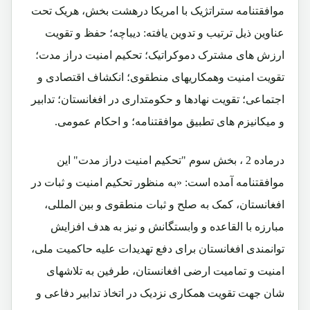
موافقتنامه ستراتژیک با امریکا درهشت بخش، هریک تحت
عناوین ذیل ترتیب و تدوین یافته: دیباچه؛ حفظ و تقویت
ارزش های مشترک دموکراتیک؛ تحکیم امنیت دراز مدت؛
تقویت امنیت وهمکاریهای منطقوی؛ انکشاف اقتصادی و
اجتماعی؛ تقویت نهادها و حکومتداری در افغانستان؛ تدابیر
و میکانیزم های تطبیق موافقتنامه؛ و احکام عمومی.
درماده 2 ، بخش سوم "تحکیم امنیت دراز مدت" این
موافقتنامه آمده است: «به منظور تحکیم امنیت و ثبات در
افغانستان، کمک به صلح و ثبات منطقوی و بین المللی،
مبارزه با القاعده و وابستگانش و نیز به هدف افزایش
توانمندی افغانستان برای دفع تهدیدات علیه حاکمیت ملی،
امنیت و تمامیت ارضی افغانستان، طرفین به تلاشهای
شان جهت تقویت همکاری نزدیک در اتخاذ تدابیر دفاعی و