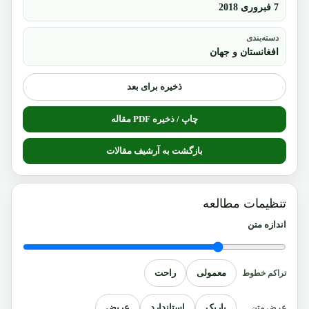
7 فبروری 2018
دسته‌بندی
افغانستان و جهان
ذخیره برای بعد
چاپ / ذخیره PDF مقاله
بازگشت به آرشیف مقالات
تنظیمات مطالعه
اندازه متن
معمولی
راحت
تراکم خطوط
باریک
استاندارد
عریض
عرض متن