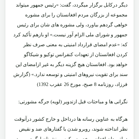
دیگر درکابل برگزار میگردد، گفت: «رئیس جمهور میتواند
مجموعه از بزرگان مردم افغانستان را برای مشوره
خواهی گردهم بیاورد، ولی مشوره های شان برای رئیس
جمهور و شورای ملی الزام آور نیست.» او بازهم تأکید کرد
که: «عدم امضای قرارداد امنیتی به معنی صرف نظر
کردن افغانستان از تعهدات کنفرانس توکیو و شیکاگو
خواهد بود. افغانستان هیچ گزینه دیگر به غیر ازامضای این
سند برای تقویت نیروهای امنیتی و توسعه ندارد.» (گزارش
فرزاد، روزنامه 8 صبح، مورخ 26 عقرب 1392)
نگرانی ها و مباحثات قبل ازتدویر (لویه) جرگه مشورتی:
هرگاه به عناوین رسانه ها درداخل و خارج کشور درآنوقت
نظر انداخته شوند، روبرو شدن با گفتارهای ضد و نقیض
دولتمردان افغان و بخصوص کرسی نشینان ارگ در مورد