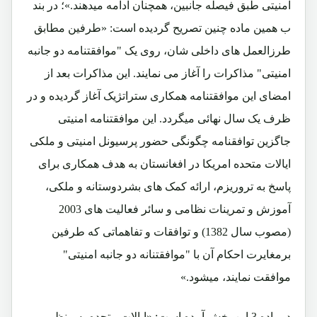
امنیتی طبق فیصله جانبین، همچنان ادامه میدهند.»؛ در بند
ب همین ماده چنین تصریح گردیده است: «طرفین مطابق
طرزالعمل های داخلی شان، روی یک "موافقتنامه دو جانبه
امنیتی" مذاکرات را آغاز می نمایند. این مذاکرات بعد از
امضای این موافقتنامه همکاری ستراتژیک آغاز گردیده و در
ظرف یک سال نهائی میگردد. این موافقتنامه امنیتی
جاگزین توافقنامه چگونگی حضور پرسیونل امنیتی و ملکی
ایالات متحده امریکا در افغانستان به هدف همکاری برای
پاسخ به تروریزم، ارائه کمک های بشردوستانه و ملکی،
آموزش و تمرینات نظامی و سائر فعالیت های 2003
(مصوب سال 1382) و توافقات و تفاهماتی که طرفین
برمغایرت احکام آن با "موافقتنانه دو جانبه امنیتی"
موافقت نمایند، میشود.»
درماده 3 این بخش آمده است: «ایالات متحده به منظور