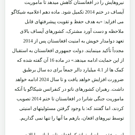
نیروهایش را در افغانستان کاهش میدهد تا ماموریت
آیساف در ختم 2014 تکمیل شود. ماده دهم اعلامیه شیکاگو
می افزاید: «به هدف حفظ و تقویت پیشرفتهای قابل
ملاحظه و دست آورد مشترک، کشورهای آیساف بالای
تعهد دوامدار خویش به امنیت افغانستان پس از 2014
مجدداً تأکید مینمایند. دولت جمهوری افغانستان به استقبال
از این حمایت ادامه میدهد.» در ماده 16 آن گفته شده که
کمک ها از 4.1 میلیارد دالر جمعاً برای ده سال برطبق
ضرورت افزایش خواهد یافت و تا سال 2024 ادامه خواهد
داشت. رهبران کشورهای ناتو در کنفرانس شیکاگو با آنکه
ماموریت جنگی شانرا در افغانستان تا ختم 2014 تصویب
کردند، اما گفتند که: با وجود گرفتن مسئولیتهای امنیتی
توسط نیروهای افغان، بازهم ما آنها را تنها نمی گذاریم.
لزوم عقد پیمان استراتژیک افغانستان با ناتو و ایالات