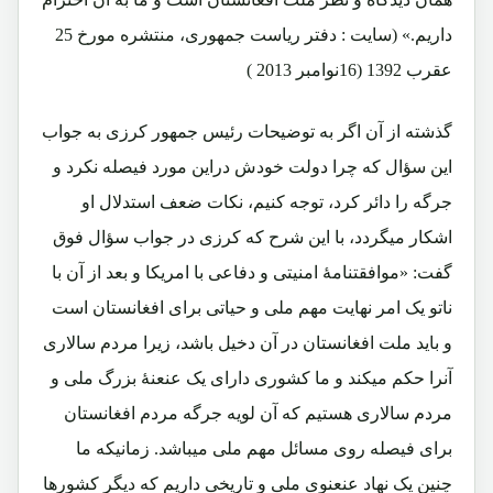
داریم.» (سایت : دفتر ریاست جمهوری، منتشره مورخ 25
عقرب 1392 (16نوامبر 2013 )
گذشته از آن اگر به توضیحات رئیس جمهور کرزی به جواب
این سؤال که چرا دولت خودش دراین مورد فیصله نکرد و
جرگه را دائر کرد، توجه کنیم، نکات ضعف استدلال او
اشکار میگردد، با این شرح که کرزی در جواب سؤال فوق
گفت: «موافقتنامۀ امنیتی و دفاعی با امریکا و بعد از آن با
ناتو یک امر نهایت مهم ملی و حیاتی برای افغانستان است
و باید ملت افغانستان در آن دخیل باشد، زیرا مردم سالاری
آنرا حکم میکند و ما کشوری دارای یک عنعنۀ بزرگ ملی و
مردم سالاری هستیم که آن لویه جرگه مردم افغانستان
برای فیصله روی مسائل مهم ملی میباشد. زمانیکه ما
چنین یک نهاد عنعنوی ملی و تاریخی داریم که دیگر کشورها