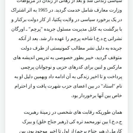
سیاسی زندانی شد و بعد از رهائی از زندان در مربوطات
وزارت معارف شامل خدمت گردید. در 1965 به اثر اشتراک
در یک برخورد سیاسی در ولایت پکتیا، از کار دولت برکنار و
با برگشت به کابل مدیریت مسئول جریده "پرچم" ـ اورگان
نشراتی ح.د.خ.ا شاخه پرچم را عهده دار شد. بعد از آنکه
جریده به دلیل نشر مطالب کمونیستی از طرف دولت
متوقف گردید، خیبر بطور خصوصی به تدریس اندیشه های
مارکس و لنین برای کدرهای حزبی و نوجوانان پرچمی
پرداخت و تا اخیر زندگی به آن ادامه داد وبهمین دلیل او به
نام "استاد" در بین اعضای حزب شهرت یافت و از احترام
خاص بین آنها برخوردار بود.
همان طوریکه رقابت های شخصی در زمینۀ رهبریت
ح.د.خ.ا بین نورمحمد تره کی (رهبر جناح خلق) و ببرک
کارمل (رهبر جناح پرچم) از اول تا اخیر موجود بود، بین