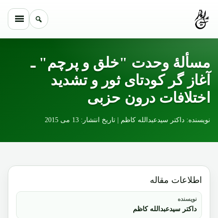
Skip to conten
مسألۀ وحدت "خلق و پرچم" ـ
آغاز گر کودتای ثور و تشدید
اختلافات درون حزبی
نویسنده: داکتر سیدعبدالله کاظم | تاریخ انتشار: 13 می 2015
اطلاعات مقاله
نویسنده
داکتر سیدعبدالله کاظم