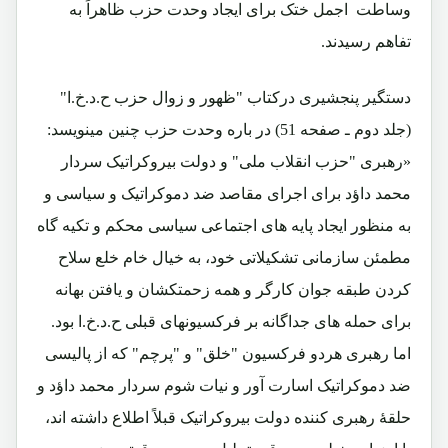
وساطت اجمل ختک برای ایجاد وحدت حزب ظاهراً به
تفاهم رسیدند.
دستگیر پنجشیری درکتاب "ظهور و زوال حزب ح.د.خ.ا"
(جلد دوم ـ صفحه 51) در باره وحدت حزب چنین مینویسد:
«رهبری "حزب انقلاب ملی" و دولت بیروکراتیک سردار
محمد داؤد برای اجرای مقاصد ضد دموکراتیک و سیاسی و
به منظور ایجاد پایه های اجتماعی سیاسی محکم و تکیه گاه
مطمئن سازمانی تشکیلاتی خود، به خیال خام خلع سلاح
کردن طبقه جوان کارگر و همه زحمتکشان و یافتن بهانه
برای حمله های جداگانه بر فرکسیونهای قبلی ح.د.خ.ا بود.
اما رهبری هردو فرکسیون "خلق" و "پرچم" که از پالیسی
ضد دموکراتیک اسارت آور و نیات شوم سردار محمد داؤد و
حلقۀ رهبری کننده دولت بیروکراتیک قبلاً اطلاع داشته اند،