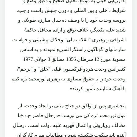
با ارزیابی خیلی به موقع، تحلیل صحیح و دقیق وضع و
شرایط داخلی و بین المللی و دورن جنبش راست و چپ،
پروسه وحدت خود را با وصف ده سال مبارزه طولانی و
شدید علیه یکدیگر، خلاف توقع و اراده محافل حاکمۀ
اشرافی و رهبری "انقلاب ملی" وخلاف پیشبینی و خواست
سازمانهای گوناگون راستگرا تسریع نمودند و به اساس
مصوبۀ مورخ 12 سرطان 1356 مطابق 3 جولای 1977
کنفرانس وحدت هردو فرکسیون قبلی "خلق" و "پرچم"،
وحدت خود را با حقوق مساوی به رهبری نورمحمد تره کی،
با آهنگ شتابنده تأمین کردند».
پنجشیری پس از توافق دو جناح مبنی بر ایجاد وحدت، از
قول نورمحمد تره کی می نویسد: «درحال حاضر ح.د.خ.ا
مخالف رویاروئی و اعمال قهریه علیه دولت است، درسال
آینده باید سکوت شکسته شود و مطالبات مبرم کارگران