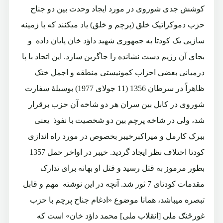
کوشش جدی شوروی در مورد ایجاد وحدت بین دو جناح
حزب دموکراتیک خلق (پرچم و خلق) یاد میکنند که با زمینه
سازیی یک کودتا به جمهوری شهید داؤد خان پایان داده و
بجای آن رژیم دست نشانده را جاگرین سازد. این اتحاد با پا
درمیانی بعضی احزاب کمونیستی منطقه و اجمل ختک
ظاهراً در سرطان 1356 (11 جولای 1977) بوسیلۀ سفارت
شوروی در کابل بین سران هر دو شاخه آن حزب برقرار
شد، ولی در شاخه پرچم بین دو شخصیت با نفوذ یعنی
ببرک کارمل و میراکبرخیبر بخصوص در مورد راه اندازی
کودتا اختلاف نظر ایجاد گردید. خیبر در اواخر حمل 1357
بطور مرموز به قتل رسید و قتل او بهانه برای تدارک
مقدمات کودتای 7 ثور شد. آنچه در این نوشته مهم و قابل
تبصره میباشد، همانا موضوع «ادغام جناح پرچم با حزب
غورځنګ ملی [انقلاب ملی] محمد داؤد خان» است که