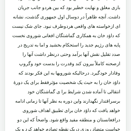
بازی مغلق و نهایت خطیر بود که بین هردو جانب جریان
داشت. آنچه ظاهراً در دوسال اول جمهوری گذشت، نشانه
ای ازخواسته های واقعی هردوطرف نبود. جای شک نیست
که داؤد خان به همکاری گماشتگان افغانی شوروی نخست
پایه های رژیم جدید را استحکام بخشید و اما به تدریج در
صدد تقلیل نقش آنها برآمد وحتی درنظر داشت آنها را
ازصحنه کاملاً بیرون کند وقدرت را بدست خود وگروپ
وفادار خودگیرد. درحالیکه شورویها به این فکر بودند که
داؤد خان را به حیث یک شخصیت مؤثرفقط برای یک دورۀ
انتقالی تا آماده شدن شرایط برا ی گماشتگان خود
برسراقتدار نگهدارند واین دوره به نظر آنها تا زمانی ادامه
خواهد یافت که داؤد خان برای تطبیق اهداف شوروی
درافغانستان و منطقه مفید واقع شود. واضحاً که این دو
خواست متضاد روزی دریک نقطه تصادم خواهد کرد و یک