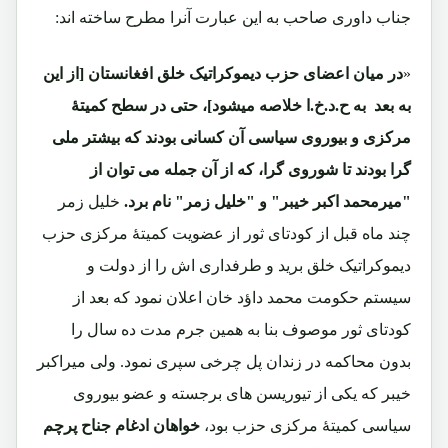
جناب داوری صاحب به این عبارت آنرا مطرح ساخته اند:
«
در میان اعضای حزب دیموکراتیک خلق افغانستان [از این
به بعد به ح.د.خ.ا خلاصه میشود]، حتی در سطح کمیتۀ
مرکزی و بیوروی سیاسی آن کسانی بودند که بیشتر ملی
گرا بودند تا شوروی گرا، که از آن جمله می توان از
"میرمحمد اکبر خیبر" و "خلیل زمر" نام برد.
خلیل زمر
چند ماه قبل از کودتای ثور از عضویت کمیتۀ مرکزی حزب
دیموکراتیک خلق برید و طرفداری اش را از دولت و
سیستم حکومت محمد داؤد خان اعلان نمود که بعد از
کودتای ثور موصوف بنا به همین جرم مدت ده سال را
بدون محاکمه در زندان پل چرخی سپری نمود. ولی میراکبر
خیبر که یکی از تیوریسن های برجسته و عضو بیوروی
سیاسی کمیتۀ مرکزی حزب بود،
خواهان ادغام جناح پرچم