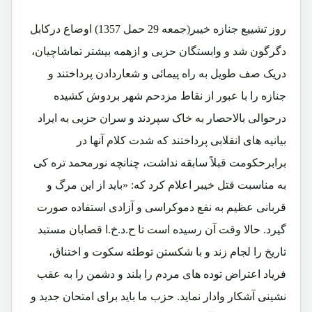
روز تشییع جنازه خیبر(جمعه 29 حمل 1357) اوضاع درکابل
دگرگون شد و وابستگان حزبی و ازهمه بیشتر تماشاچیان،
دریک صف طویل به راه پیمائی و شعاردادن پرداختند و
جنازه را با عبور از نقاط مزدحم شهر بردوش کشیده
درحوالی بالاحصار به خاک سپردند و سران حزبی به ایراد
بیانیه های انقلابی پرداختند که شدت کلام آنها در
برابرحکومت قبلاً سابقه نداشت، چنانچه نورمحمد تره کی
به مناسبت قتل خیبر اعلام کرد که: «باید از این مرگ و
قربانی عظیم به نفع دموکراسی و آزادی استفاده صورت
گیرد. حالا وقت آن رسیده است تا ح.د.خ.ا قصابان مستبد
تاریخ را لجام زند و با شکستن توطئه سکوت و اختناق،
فریاد اعتراض توده های مردم را بلند و دشمن را به عقب
نشینی آشکار وادار نماید. حزب ما باید برای امتحان جدید و