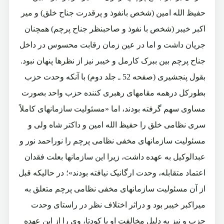
حفیظ الله امین (شخص بانفوذ و پرقدرت جناح خلق) و میر
اکبر خیبر (شخص با نفوذ و صاحبنظر جناح پرچم) همچنان
جریان داشت و اما در عین زمان رقابت محسوس در داخل
جناح پرچم بین ببرک کارمل و خیبر نیز از نظرها پنهان نبود.
بقول پنجشیری (صفحه 52 ـ جلد دوم) با آنکه وحدت حزب
بطورکل درهمه مقامهای رهبری کننده حزب واحد بصورت
مساوی سهم گرفته بودند، اما «مسئولیت سازمانهای کاملاً
سری نظامی خلق را حفیظ الله امین و داکتر شاه ولی و
مسئولیت سازمانهای مخفی نظامی پرچم را نوراحمد نور و
عبدالوکیل به عهده داشت، زیرا این سازمانها بعلت فقدان
اعتماد متقابله، وحدت ارگانیک نیافته بودند»؛ در حالیکه قبل
از آن مسئولیت سازمانهای مخفی نظامی پرچم متعلق به
میراکبر خیبر بود و دراثر اختلاف نظر در راستای وحدت
حزب و نیز به دلیل مخالفت او با کودتا، وی را از این عهده