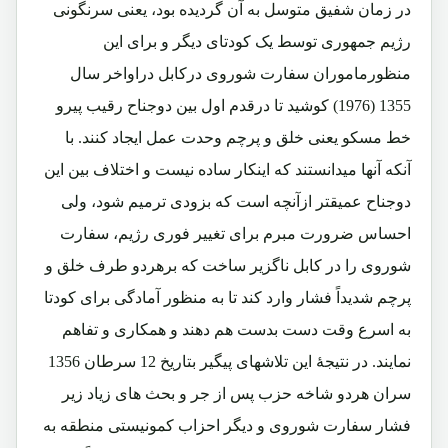
در زمان شفیق متوسل به آن گردیده بود، یعنی سرنگونی
رژیم جمهوری توسط یک کودتای دیگر و برای این
منظورماموران سفارت شوروی درکابل دراواخر سال
1355 (1976) کوشید تا درقدم اول بین دوجناح رقیب پیرو
خط مسکو یعنی خلق و پرچم وحدت عمل ایجاد کنند. با
آنکه آنها میدانستند که اینکار ساده نیست و اختلاف بین این
دوجناح عمیقتر ازآنچه است که بزودی ترمیم شود، ولی
احساس ضرورت مبرم برای تغییر فوری رژیم، سفارت
شوروی را در کابل ناگزیر ساخت که برهردو طرف خلق و
پرچم شدیداً فشار وارد کند تا به منظور آمادگی برای کودتا
به اسرع وقت دست بدست هم دهند و همکاری و تفاهم
نمایند. در نتیجۀ این تلاشهای پیگیر بتاریخ 12 سرطان 1356
سران هردو شاخه حزب پس از جر و بحث های زیاد زیر
فشار سفارت شوروی و دیگر احزاب کمونیستی منطقه به