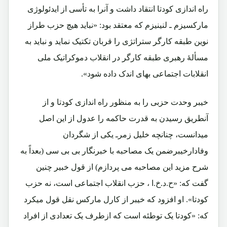
راه اندازی کودتا انتقاد داشت و آنرا به تأسی از ایدئولوژی
مارکسیزم ـ لنینیزم که معتقد بود: «نباید هیچ حزب طراز
نوین طبقه کارگر ستراتژی را قربان تکتیک نماید و نباید به
مسألۀ رهبری طبقه کارگر در انقلاب دموکراتیک ملی
انقلابات اجتماعی بهای اندک داده شود».
خیبر وحدت حزبی را به منظور راه اندازی کودتا و از
آنطریق رسیدن به قدرت حاکمه را عدول از این اصل
میدانست، چنانچه خلیل زمرـ یکی از شگردان
وفادارخیبرضمن یک مصاحبه با خبرنگار بی بی سی (بعداً به
شرح مزید این مصاحبه می پردازم) از قول خبیر چنین
گفت که: «ح.د.خ.ا ، حزب انقلاب اجتماعی است، نه حزب
کودتا». او افزود که خیبر از کارل مارکس نقل قول میکرد
که: «کودتا یک توطئه است که ازطرف یک تعدادی از افراد