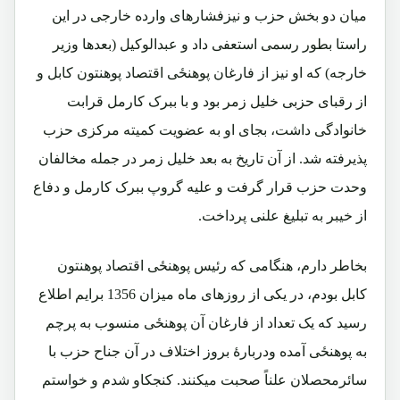
میان دو بخش حزب و نیزفشارهای وارده خارجی در این
راستا بطور رسمی استعفی داد و عبدالوکیل (بعدها وزیر
خارجه) که او نیز از فارغان پوهنځی اقتصاد پوهنتون کابل و
از رقبای حزبی خلیل زمر بود و با ببرک کارمل قرابت
خانوادگی داشت، بجای او به عضویت کمیته مرکزی حزب
پذیرفته شد. از آن تاریخ به بعد خلیل زمر در جمله مخالفان
وحدت حزب قرار گرفت و علیه گروپ ببرک کارمل و دفاع
از خیبر به تبلیغ علنی پرداخت.
بخاطر دارم، هنگامی که رئیس پوهنځی اقتصاد پوهنتون
کابل بودم، در یکی از روزهای ماه میزان 1356 برایم اطلاع
رسید که یک تعداد از فارغان آن پوهنځی منسوب به پرچم
به پوهنځی آمده ودربارۀ بروز اختلاف در آن جناح حزب با
سائرمحصلان علناً صحبت میکنند. کنجکاو شدم و خواستم