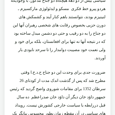
سیاسی بیش از دو دهه هیچگاه دو جناح مذکور، با وجودیکه
هردو پیرو خط فکری مسکو و ایدئولوژی مارکسیزم ـ
لنینیزم بودند، نتوانستند باهم کنار آیند و کشمکش های
دورن حزبی بخصوص رقابت های شخصی رهبران آنها این
دو جناح را به دو رقیب و حتی دو دشمن مبدل ساخته بود
که در نتیجه آنها نه تنها برای افغانستان، بلکه برای خود و
ولی نعمت خود مصیبت دوامدار را تا سرحد نابودی بار
آوردند.
ضرورت جدی برای وحدت این دو جناح ح.د.خ.ا وقتی
مطرح شد که پس از گذشت اندک مدت از کودتای 26
سرطان 1352 برای مقامات شوروی واضح گردید که رئیس
جمهور داؤد خان دیگر آن داؤد خان صدراعظم ده سال
قبل دررابطه با سیاست خارجی کشورش نیست. رویداد
های سیاسی در آن مقطع زمان بطور محسوس بیانگر یک