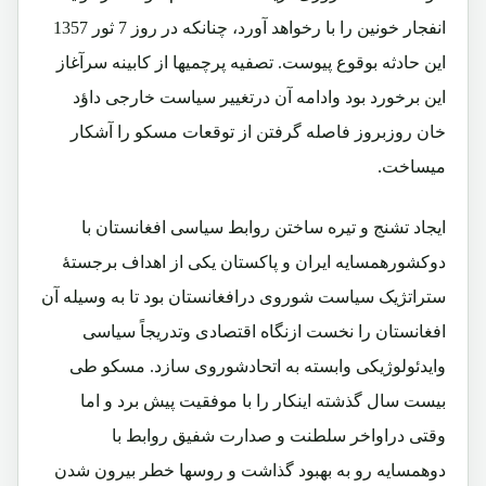
انفجار خونین را با رخواهد آورد، چنانکه در روز 7 ثور 1357
این حادثه بوقوع پیوست. تصفیه پرچمیها از کابینه سرآغاز
این برخورد بود وادامه آن درتغییر سیاست خارجی داؤد
خان روزبروز فاصله گرفتن از توقعات مسکو را آشکار
میساخت.
ایجاد تشنج و تیره ساختن روابط سیاسی افغانستان با
دوکشورهمسایه ایران و پاکستان یکی از اهداف برجستۀ
ستراتژیک سیاست شوروی درافغانستان بود تا به وسیله آن
افغانستان را نخست ازنگاه اقتصادی وتدریجاً سیاسی
وایدئولوژیکی وابسته به اتحادشوروی سازد. مسکو طی
بیست سال گذشته اینکار را با موفقیت پیش برد و اما
وقتی دراواخر سلطنت و صدارت شفیق روابط با
دوهمسایه رو به بهبود گذاشت و روسها خطر بیرون شدن