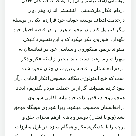
روستائی (اغلب پشتو زبان) را توسط گماشتگان خلقی
دردام افکار مارکسیتی – لنینیستی اندازد وهر دو را
درخدمت اهداف توسعه جویانه خود قرارده، یکی را بوسیلۀ
دیگر کنترول کند و در مجموع هردو را در قبضه اختیار خود
نگهدارد. شوروی فکر میکرد که با این تقسیم تاکتیکی
میتواند برنفوذ مفکوروی و سیاسی خود درافغانستان به
سهولت و سرعت دست یابد، بیخبر از اینکه فکر و ذکر
مردم افغانستان با عنعنه و دین شان چنان عجین شده
است که هیچ ایدئولوژی بیگانه بخصوص افکار الحادی درآن
نفوذ کرده نمیتواند. اگر ازاین خصلت مردم بگذریم ، ایجاد
همچو موجود ناقص بذات خود مایه ناکامی شوروی
درافغانستان محسوب میشود، زیرا شوروی هیچگاه موفق
نشد (ولو با فشار ) دوسر و پاهای ازهم مجزای خلق و
پرچم را با یکدیگرهمفکر و همگام سازد. درطول مبارزات