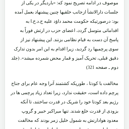
موصوف در ادامه تصریح نمود که: «باردیگر در یکی از
جلسات دارالانشأ ازجانب خلقیها چنین پیشنهاد بعمل آمده
بود: درصورتیکه حکومت محمد داؤد علیه ح.د.خ.ا به
اقداماتی متوسل گردد، اعضای حزب در ارتش فوراً به
پاسخ آن دست به قیام نظامی بزنند. این پیشنهاد نیز از
سوی پرچمیها رد گردید، زیرا اقدام به این امر بدون تدارک
دقیق قبلی، تحریک آمیز و قمار محض شمرده میشد». (جلد
دوم ـ صفحه 321)
مخالفت با کودتا ، طوریکه کشتمند آنرا وجه عام برای جناح
پرچم داده است، حقیقت ندارد، زیرا تعداد زیاد پرچمی ها در
رژیم بعد کودتا خود را شریک در قدرت ساختند، تا آنکه
بزودی از قدرت خلع شدند. تنها میراکبر خبیر و گروپ
معدود هوادارنش به شمول خلیل زمر بودند که مخالفت