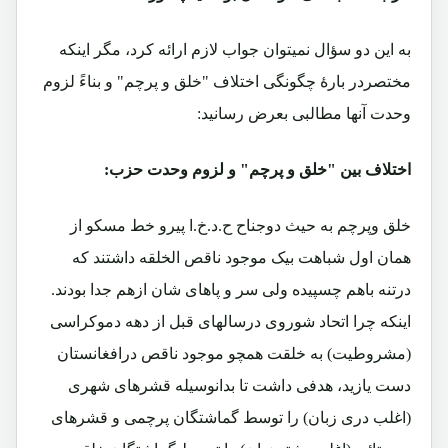
به این دو سؤال نمیتوان جواب لازم ارائه کرد، مگر اینکه
مختصردر بارۀ چگونگی اختلاف "خلق و پرچم" و بناءً لزوم
وحدت آنها مطالبی بعرض رسانید:
اختلاف بین "خلق و پرچم" و لزوم وحدت حزب:
خلق وپرچم به حیث دوجناح ح.د.خ.ا پیرو خط مسکو از
همان اول شباهت بیک موجود ناقص الخلقه داشتند که
درتنه باهم چسپیده ولی سر و پاهای شان ازهم جدا بودند.
اینکه چرا اتحاد شوروی درسالهای قبل از دهه دموکراسی
(مشروطیت) به خلقت همچو موجود ناقص درافغانستان
دست یازید، هدفی داشت تا بدانوسیله قشرهای شهری
(اغلب دری زبان) را توسط گماشتگان پرچمی و قشرهای