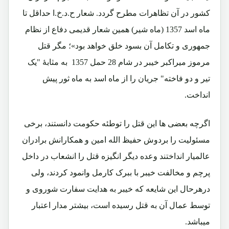
کشور در آن تظاهرات مطرح گردد. شعار ح.د.خ.ا حداقل تا
ماه اسد 1357 (ماه شیر) همین شعار قدیمی دفاع از نظام
جمهوری و تکامل آن بسود خلق خواهد بود»؛ مگر قتل
مرموز میراکبر خیبر در شام 28 حمل 1357 به مثابۀ "یک
تیر و دو فاخته" جریان را از ماه اسد به ماه ثور پیش
انداخت.
اگرچه بعضی ها این قتل را توطئه حکومت دانستند، برخی
مسئولیت را بردوش حفیظ الله امین و همکارانش برادران
عالمیار انداختند وعده دیگر انگیزه قتل را انشعاب در داخل
پرچم و مخالفت خیبر با ببرک کارمل وانمود کردند، ولی
درهرحال این شایعه که خیبر به هدایت سفارت شوروی و
توسط عمال آن به قتل رسیده است، بیشتر مدار اعتبار
میباشد.