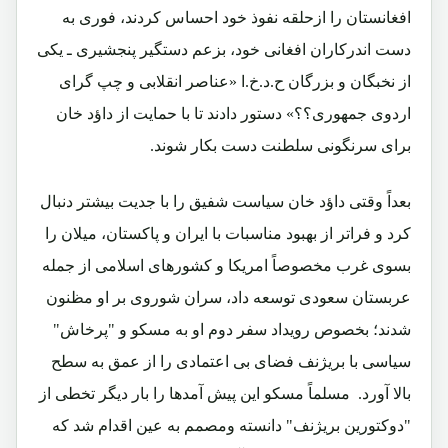
افغانستان را ازحلقه نفوذ خود احساس کردند، فوری به
دست اندرکاران افغانی خود، بزعم دستگیر پنجشیری ـ یکی
از نخبگان و بزرگان ح.د.خ.ا «عناصر انقلابی و چپ گرای
اردوی جمهوری؟؟» دستور دادند تا با حمایت از داؤد خان
برای سرنگونی سلطنت دست بکار شوند.
بعداً وقتی داؤد خان سیاست شفیق را با جدیت بیشتر دنبال
کرد و فراتر از بهبود مناسبات با ایران و پاکستان، میلان را
بسوی غرب مخصوصاً امریکا و کشورهای اسلامی از جمله
عربستان سعودی توسعه داد، سران شوروی بر او مظنون
شدند؛ بخصوص رویداد سفر دوم او به مسکو و "پرخاش"
سیاسی با بریژنف فضای بی اعتمادی را از عمق به سطح
بالا آورد. مسلماً مسکو این پیش آمدها را بار دیگر تخطی از
"دوکتورین بریژنف" دانسته ومصمم به عین اقدام شد که