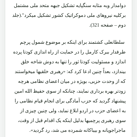
دوامدار وبه مثابه سنگپایه تشکیل جبهه متحد ملی مشتمل
برکلیه نیروهای ملی دموکراتیک کشور تشکیل میکرد".(جلد
دوم – صفحه 321).
سلطانعلی کشتمند برای اینکه بر موضوع شمول پرچم
طرفدار ببرک کارمل را در حمایت از راه اندازی کودتا پرده
اندازد و مسئولیت کودتا ثور را تنها به دوش شاخه خلق
بیندازد، بعداً چنین ادعا کرد که: «رهبری خلقیها میخواستند
که از وحدت حزبی، بویژه در میان اعضای نظامی هرچه
زودتر بهره برداری نمایند، چنانکه از سوی حفیظ الله امین
پیشنهاد گردید که حزب آمادگی برای انجام قیام نظامی را
به اعضای حزب در اردو ابلاغ نماید، ولی چنین چیزی از
سوی رهبری پرچمیها بدلیل اینکه یک اقدام قبل از وقت،
ماجراجویانه و بیباکانه شمرده می شد، رد گردید».