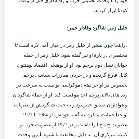
خود را با وحدت تحمیلی حزب و راه اندازی قبل از وقت
کودتا ابراز کردند.
خلیل زمرـ شاگرد وفادار خیبر:
دراینجا چون سخن از خلیل زمر در میان آمد، لازم است تا
مختصری در بارۀ او نیز گفته شود: خلیل زمر از جمله
جوانان نسل دوم پرچم بود. او از پوهنځی اقتصاد پوهنتون
کابل فارغ گردیده و در جریان مبارزات سیاسی پرچم
بخصوص در اواخر دهه دموکراسی توانست به سرعت در
رده های بالای پرچم اخذ موقعیت کند. او از جملۀ شاگردان
و هواداران صدیق خیبر بود و به حیث شاگردش از نظریات
او جداً حمایت میکرد. به گفته خودش: از 1964 تا 1977
عضویت ح.د.خ.ا را داشت و در 1977 از عضویت حزب و
کمیته مرکزی آن به دلیل مخالفت با شیوه تأمین وحدت