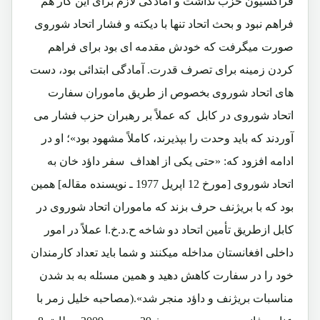
فراکسیون حزب نداشت و آمادگی لازم برای این کار هم
فراهم نبود و بحث اتحاد تنها با دیکته و فشار اتحاد شوروی
صورت میگرفت که خودش مقدمه ای بود برای فراهم
کردن زمینه برای تصرف قدرت. آمادگی ابتدائی بود، دست
های اتحاد شوروی بخصوص از طریق ماموران سفارت
اتحاد شوروی در کابل که عملاً بر رهبران حزب فشار می
آوردند که باید وحدت را بپذیرند، کاملاً مشهود بود»؛ او در
ادامه افزود که: «حتی یکی از اهداف سفر داؤد خان به
اتحاد شوروی [مورخ 12 اپریل 1977 ـ نویسنده مقاله] همین
بود که با بریژنف حرف بزند که ماموران اتحاد شوروی در
کابل ازطریق تأمین اتحاد دو شاخه ح.د.خ.ا عملاً در امور
داخلی افغانستان مداخله میکنند و شما باید تعداد کارمندان
خود را در سفارت کاهش دهید و همین مسئله به بد شدن
مناسبات بریژنف و داؤد منجر شد».(مصاحبه خلیل زمر با