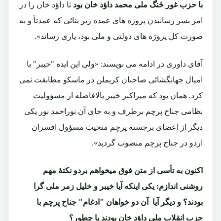
با حزب غور ځنگ ملی محمد داؤد خان بود
تا داؤد خان را در
امر بسر رسانیدن پروژه های عمده زیر بنائی که عمدتاً و به
صورت کل پروژه های دولتی و ملی بود، یاری رساند».
آقای داوری در ادامه می نویسند: «ولی این ایده "خیبر" با
امیال جهانگشائی صاحبان کریملن در ماسکو مطابقت نمی
کرد. همان بود که میراکبر خیبر بالافاصله از مسؤولیت
نظامی جناح پرچم برطرف و به جای آن نوراحمد نور یکی
دیگر از اعضای برجسته پرچم منحیث مسؤول افسران
اردو در جناح پرچم منصوب گردید».
اکنون به تأسی از متن فوق میخواهم بردو نکتۀ مهم
روشنی اندازم: یکی اینکه آیا خیبر و خلیل زمر ملی گرا
بودند؟ و دیگر آیا آن دو خواهان "ادغام" جناح پرچم با
حزب انقلاب ملی داؤد خان بودند یا چطور؟