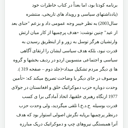
برنامه کودتا بود، اما بعداً در کتاب خاطرات خود
(یادداشتهای سیاسی و رویداد های تاریخی، منتشره
سال2003) به نظر خیبر وجه عمومی داد و بزعم "حنای بعد
از عید" چنین نوشت: «هدف پرچمیها از کار میان ارتش
وارتشیان هرگز توسل به زور و از اینطریق رسیدن به
قدرت نبود، بلکه هدف سیاسی ایشان را ارتقای آگاهی
سیاسی و اجتماعی منسوبین اردو در ردیف بخشها و گروه
ها ی دیگر مردم تشکیل میداد»(جلد دوم – صفحه 319 ).
موصوف در جای دیگر با وضاحت تصریح میکند که: «تأمین
وحدت دوباره حزب دموکراتیک خلق و افغانستان در جولای
1977 ازنگاه رهبری خلقیها، اتخاذ آمادگی برا ی کسب
قدرت بوسیله ح.د.خ.ا تلقی میگردید، ولی وحدت حزب
درنظر پرچمیها برپایه نگرش اصولی استوار بود که هدف
آنرا همبستگی نیروهای چپ و دموکراتیک دریک مبارزه