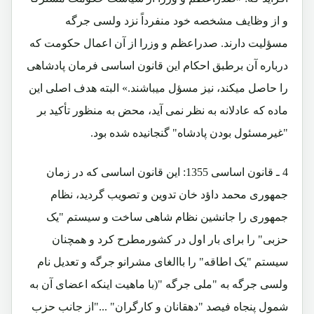
و از وظايف مشخصه خود منفرداً نزد ولسی جرگه
مسؤليت دارند. صدراعظم و وزرا از آن اعمال حکومت که
درباره آن برطبق احکام اين قانون اساسی فرمان پادشاهی
را حاصل ميکند، نيز مسؤل میباشند.» البته هدف اصلی اين
ماده که عادلانه به نظر نمی آيد، محض به منظور تأکيد بر
"غیرمسئول بودن پادشاه" گنجانيده شده بود.
4 ـ قانون اساسی 1355: اين قانون اساسی که در زمان
جمهوری محمد داؤد خان تدوين و تصويب گرديد، نظام
جمهوری را جانشين نظام شاهی ساخت و سيستم "یک
حزبی" را برای بار اول در کشورمطرح کرد و همچنان
سيستم "یک اطاقه" را باالغای مشرانو جرگه و تعديل نام
ولسی جرگه به "ملی جرگه "(با ماهيت اينکه اعضای آن به
شمول پنجاه فيصد "دهقانان و کارگران" ..."از جانب حزب