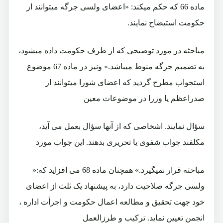
ماده 66 که حکم ميکند: «اعضای ولسی جرگه ميتوانند از
حکومت استيضاح نمايند.
مباحثه در مورد توضيحی که از طرف حکومت داده ميشود،
به تصميم جرگه منوط ميباشد.» ونيز در ماده 67 موضوع
استجواب مطرح گرديد که اعضای شورا ميتوانند از
صدراعظم يا وزرا در موضوعات معين
سؤال نمايند. اشخاصی که از آنها سؤال بعمل می آيد،
مکلفند جواب شفوی يا تحريری بدهند. اين جواب مورد
مباحثه قرار نميگيرد.» همچنان ماده 68 می افزايد که:«
ولسی جرگه صلاحيت دارد، به پيشنهاد يک ثلث از اعضای
خود جهت تحقيق و مطالعه اعمال حکومت و اجرأت اداره ،
انجمن تعيين نمايد. ترکيب و طرزالعمل