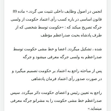
انجمن در اصول وظايف داخلی تثبيت می گردد.» ماده 89
قانون اساسی در باره کسب رأی اعتماد حکومت از ولسی
جرگه تصريح ميکند که : «حکومت توسط شخصی که از
طرف پادشاه بحيث صدراعظم مؤظف
شده ، تشکيل ميگردد. اعضا و خط مشی حکومت توسط
صدراعظم به ولسی جرگه معرفی ميشود و جرگه
پس از مباحثه راجع به اعتماد بر حکومت تصميم ميگيرد و
در صورت صدور رأی اعتماد فرمان پادشاهی
راجع به تعيين رئيس و اعضای حکومت دائر ميگردد. سپس
صدراعظم خط مشی حکومت را به مشرانو جرگه معرفی
مينمايد.»