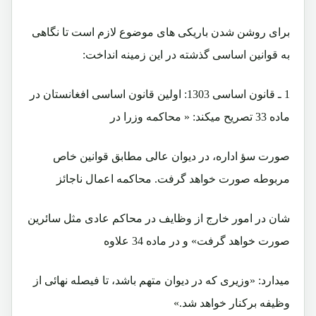
برای روشن شدن باريکی های موضوع لازم است تا نگاهی
به قوانين اساسی گذشته در اين زمينه انداخت:
1 ـ قانون اساسی 1303: اولين قانون اساسی افغانستان در
ماده 33 تصريح ميکند: « محاکمه وزرا در
صورت سؤ اداره، در ديوان عالی مطابق قوانين خاص
مربوطه صورت خواهد گرفت. محاکمه اعمال ناجائز
شان در امور خارج از وظايف در محاکم عادی مثل سائرين
صورت خواهد گرفت» و در ماده 34 علاوه
میدارد: «وزيری که در ديوان متهم باشد، تا فيصله نهائی از
وظيفه برکنار خواهد شد.»