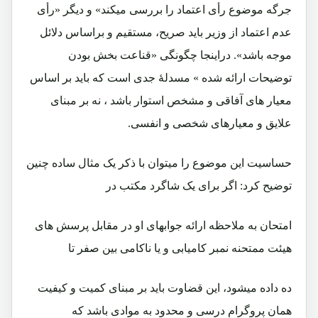
جرگه موضوع رأی اعتماد را بررسی ميکند» و دیگر «رأی
عدم اعتماد از وزير بايد صريح، مستقيم و براساس دلائل
موجه باشد». دراینجا چگونگی «قناعت بخش بودن
توضيحات ارائه شده » مسدلۀ جدی است که بايد بر اساس
معيار های آفاقی و مشخص استوار باشد ، نه بر مبنای
علايق و معيارهای شخصی و انفسی.
حساسيت اين موضوع را ميتوان با ذکر يک مثال ساده چنين
توضيح کرد: اگر برای يک شاگرد مکتب در
امتحان به ملاحظه ارائه جوابهای او در مقابل پرسش های
هيئت ممتحنه نمبر کاميابی و يا ناکامی بين صفر تا
ده داده ميشود، اين قضاوت بايد بر مبنای کميت و کيفيت
همان پروگرام درسی و محدود به موادی باشد که