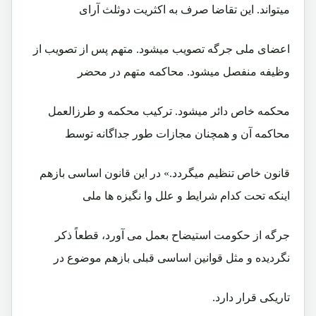
ميتواند. اين تقاضا صرف به اکثريت دوثلث آرای
اعضای ملی جرگه تصويب ميشود. متهم پس از تصويب از
وظيفه منفصل ميشود. محاکمه متهم در محضر
محکمه خاص دائر ميشود. ترکيب محکمه و طرزالعمل
محاکمه آن و همچنان مجازات طور جداگانه توسط
قانون خاص تنظيم ميگردد.» در اين قانون اساسی بازهم
اينکه تحت کدام شرايط و علل وا نگيزه ها ملی
جرگه از حکومت استيضاح بعمل می آورد، قطعاً ذکر
نگرديده و مثل قوانين اساسی قبلی بازهم موضوع در
تاريکی قرار دارد.