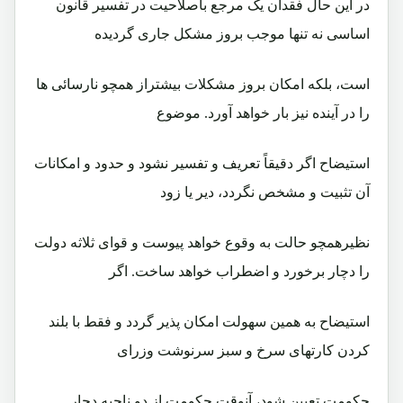
در اين حال فقدان يک مرجع باصلاحيت در تفسير قانون
اساسی نه تنها موجب بروز مشکل جاری گرديده
است، بلکه امکان بروز مشکلات بيشتراز همچو نارسائی ها
را در آينده نيز بار خواهد آورد. موضوع
استيضاح اگر دقيقاً تعريف و تفسير نشود و حدود و امکانات
آن تثبيت و مشخص نگردد، دير يا زود
نظيرهمچو حالت به وقوع خواهد پيوست و قوای ثلاثه دولت
را دچار برخورد و اضطراب خواهد ساخت. اگر
استيضاح به همين سهولت امکان پذير گردد و فقط با بلند
کردن کارتهای سرخ و سبز سرنوشت وزرای
حکومت تعيين شود، آنوقت حکومت از دو ناحيه دچار