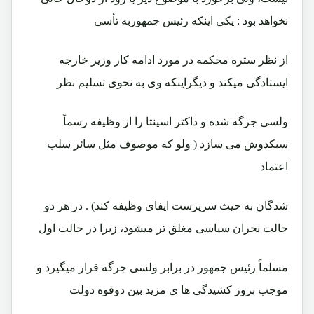
نخواهد بود : يکی اينکه رئيس جمهوربه تأسی
از نظر ستره محکمه در مورد ادامه کار وزير خارجه
ايستادگی ميکند و ديگراينکه وی به نحوی تسليم نظر
ولسی جرگه شده و داکتر اسپنتا را از وظيفه رسماً
سبکدوش می سازد ( ولو که موصوف مثل سائر سلب
اعتماد
شدگان به حيث سرپرست ايفای وظيفه کند) . در هر دو
حالت بحران سياسی مغلق تر ميشود، زيرا در حالت اول
مسلماً رئيس جمهور در برابر ولسی جرگه قرار ميگيرد و
موجب بروز کشيدگی ها ی مزيد بين دوقوه دولت