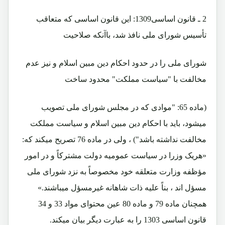
2 ـ قانون اساسی1309: اين قانون اساسی که متعاقب
تأسيس شورای ملی نافذ شد، باآنکه صلاحيت
شورای ملی را در حدود احکام دين مبين اسلام و نيز عدم
مخالفت با "سياست مملکت" محدود ساخت
(ماده 65: "موادی که در مجلس شورای ملی تصويب
ميشود، بايد با احکام دين مبين اسلام و سياست مملکت
مخالفت نداشته باشد") ، ولی در ماده 76 تصريح ميکند که:
«هريک وزرا در سياست عموميه دولت مشترکاً و در امور
مؤظفه وزارت متعلقه خود مخصوصاً به نزد شورای ملی
مسؤل اند ، بناً عليه ذات شاهانه غيرمسؤل ميباشند.»
همچنان ماده 79 و ماده 80 عين محتوای مواد 33 و 34
قانون اساسی 1303 را به عبارت ديگر بيان ميکند.