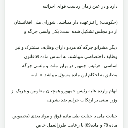
دارد و در عين زمان رياست قوای اجرائيه
(حکومت) را نيزعهده دار ميباشد . شورای ملی افغانستان
از دو مجلس تشکيل شده است: يکی ولسی جرگه و
ديگر مشرانو جرگه که هردو دارای وظايف مشترک و نيز
وظايف اختصاصی ميباشند. به اساس ماده 69قانون
اساسی : «رئيس جمهور در برابر ملت و ولسی جرگه
مطابق به احکام اين ماده مسؤل ميباشد..» البته
اتهام وارده عليه رئيس جمهورو همچنان معاونين و هريک از
وزرا مبنی بر ارتکاب جرايم ضد بشری،
خيانت ملی يا جنايت طی ماده فوق و مواد بعدی (بخصوص
ماده 78 و ماده89) با رعايت طرزالعمل خاص