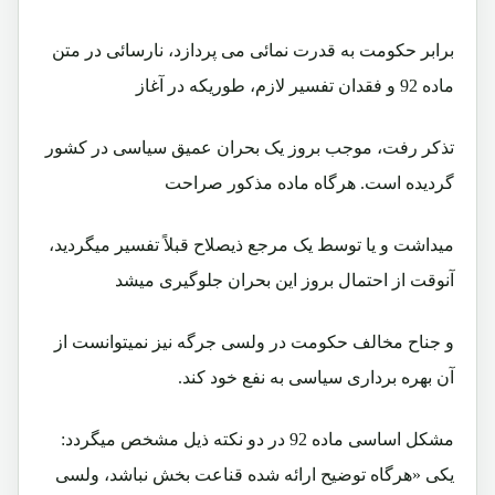
برابر حکومت به قدرت نمائی می پردازد، نارسائی در متن
ماده 92 و فقدان تفسير لازم، طوريکه در آغاز
تذکر رفت، موجب بروز يک بحران عميق سياسی در کشور
گرديده است. هرگاه ماده مذکور صراحت
ميداشت و يا توسط يک مرجع ذيصلاح قبلاً تفسير ميگرديد،
آنوقت از احتمال بروز اين بحران جلوگيری ميشد
و جناح مخالف حکومت در ولسی جرگه نيز نميتوانست از
آن بهره برداری سياسی به نفع خود کند.
مشکل اساسی ماده 92 در دو نکته ذيل مشخص ميگردد:
يکی «هرگاه توضيح ارائه شده قناعت بخش نباشد، ولسی