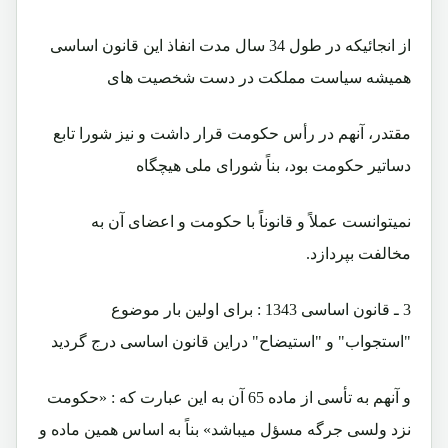
از انجائيکه در طول 34 سال مدت انفاذ اين قانون اساسی
هميشه سياست مملکت در دست شخصيت های
مقتدر، آنهم در رأس حکومت قرار داشت و نيز شورا تابع
دساتير حکومت بود، بناً شورای ملی هيچگاه
نميتوانست عملاً و قانوناً با حکومت و اعضای آن به
مخالفت بپردازد.
3 ـ قانون اساسی 1343 : برای اولين بار موضوع
"استجواب" و "استیضاح" دراین قانون اساسی درج گردید
و آنهم به تأسی از ماده 65 آن به اين عبارت که : «حکومت
نزد ولسی جرگه مسؤل ميباشد» بناً به اساس همين ماده و