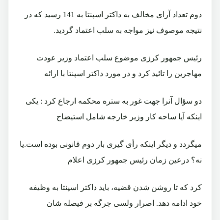
دوم تعداد آرای مخالف به داکتر اسپنتا به 141 رسيد که در
نتيجه موصوف نيز مواجه به سلب اعتماد گرديد.
رئيس جمهور کرزی موضوع سلب اعتماد وزير عودت
مهاجرين را تائيد کرد و در مورد داکتر اسپنتا با ارائه
دو سؤال آنرا جهت غور به ستره محکمه ارجاع کرد : يکی
اينکه آيا ساحه کار وزير خارجه شامل استيضاح
ميگردد و ديگر اينکه رأی گيری بار دوم قانونی بوده است.يا
نه؟ درعين زمان رئيس جمهور کرزی اعلام
کرد که تا روشن شدن قضيه، بايد داکتر اسپنتا به وظيفه
خود ادامه دهد. اصرار ولسی جرگه بر فيصله شان