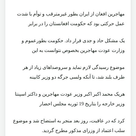
مهاجرين افغان از ايران بطور غيرمترقب و توأم با شدت
عمل حرکتی بود که حکومت افغانستان را در برابر
يک مشکل حاد و جدی قرار داد. حکومت بطورعموم و
وزارت عودت مهاجرين بخصوص نتوانست به اين
موضوع رسيدگی لازم نمايد و سروصداهای زياد از هر
طرف بلند شد، تا آنکه ولسی جرگه دو وزير کابينه
هريک محمد اکبر اکبر وزير عودت مهاجرين و داکتر اسپنتا
وزير خارجه را بتاريخ 19 ثوربه مجلس احضار
کرد که در عاقبت، روز بعد منجر به استضاح شد و موضوع
سلب اعتماد از وزرای مذکور مطرح گرديد.