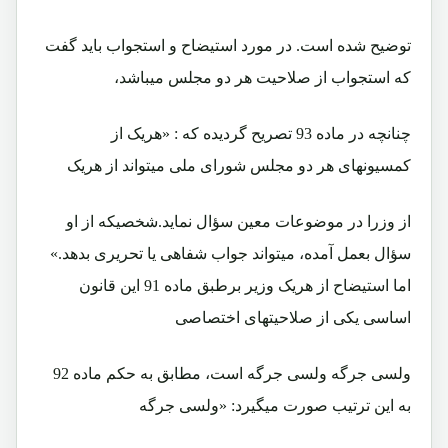
توضيح شده است. در مورد استيضاح و استجواب بايد گفت
که استجواب از صلاحيت هر دو مجلس ميباشد،
چنانچه در ماده 93 تصريح گرديده که : «هريک از
کمسيونهای هر دو مجلس شورای ملی ميتواند از هريک
از وزرا در موضوعات معين سؤال نمايد.شخصيکه از او
سؤال بعمل آمده، ميتواند جواب شفاهی يا تحريری بدهد.»
اما استيضاح از هريک وزير برطبق ماده 91 اين قانون
اساسی يکی از صلاحيتهای اختصاصی
ولسی جرگه ولسی جرگه است، مطابق به حکم ماده 92
به اين ترتيب صورت ميگيرد: «ولسی جرگه