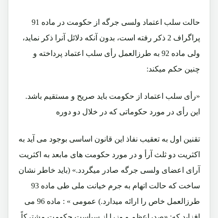
حالت سلب اعتماد ولسی جرگه از حکومت در ماده 91
پراگراف 2 ذکر رفته است، بدون آنکه دلائل آنرا ذکر نمايد،
ولی ماده 92 به طرزالعمل رأی سلب اعتماد پرداخته و
چنين حکم ميکند:
«رأی سلب اعتماد از حکومت بايد صريح و مستقيم باشد.
اين رأی در مورد حکوماتی که در خلال دو دوره
تقنين اول به تعقيب نفاذ اين قانون اساسی بوجود می آيد به
اکثريت دو ثلث آرأ و در مورد حکومت های مابعد به اکثريت
آرای اعضای ولسی جرگه صادر ميگردد.» (بايد خاطر نشان
ساخت که حالت اتهام به جرم خيانت ملی طی ماده 93
طرزالعمل خاص را ارائه ميدارد.) عمومی » : ماده 96 می
افزايد که: «صدراعظم و وزرا از سياست حکومت مشترکاً