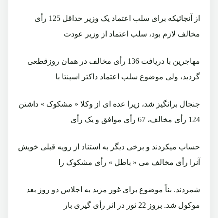
از آنجائيکه برای سلب اعتماد يک وزير حداقل 125 رأی
مخالف لازم بود، سلب اعتماد از وزير عودت
مهاجرين با دريافت 136 رأی مخالف در همان روزقطعی
گرديد، ولی موضوع سلب اعتماد داکتر اسپنتا با
جنجال برانگيز شد، زيرا عده ای از وکلا « مشکوک » داشتن
124 رأی مخالف، 67 رأی موافق و يک رأی
حساب ميکردند و برخی ديگر به استناد از رويه قبلی خويش
آنرا رأی مخالف می « باطل » رأی مشکوک را
شمردند. بناً موضوع برای غور مزيد به اجلاس دو روز بعد
موکول شد. بروز 22 ثور در اثر رأی گيری بار