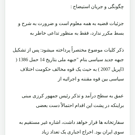
چگونگی و جريان استيضاح :
جزئيات قضيه به همه معلوم است و ضرورت به شرح و
بسط مکرر ندارد، فقط به منظور تداعی خاطر به
ذکر کليات موضوع مختصراً پرداخته ميشود: پس از تشکيل
جبهه جديد سياسی بنام "جبهه ملی بتاریخ 14 حمل 1386 (
3اپريل 2007 ) به حيث يک قوه مخالف حکومت اختلاف
سياسی بين قوه مقننه و اجرائيه از
عمق به سطح درآمد و تذکر رئيس جمهور کرزی مبنی
براينکه در پشت اين اقدام احتمالاً دست بعضی
سفارتخانه ها قرار خواهد داشت، اشاره غير مستقيم به
سوی ايران بود. اخراج اجباری يک تعداد زياد