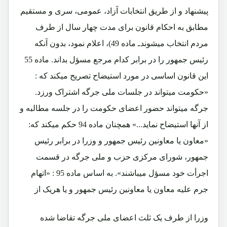
پيشنهاد و از طريق انتخابات آزاد، عمومی، سری و مستقيم
مطابق به احکام قانون برای مدت چهار سال از طرف
مردم انتخاب ميشوندـ ماده 49)، اعلام نمود، بدون آنکه
رئيس جمهور را در برابر کدام مرجع مسؤل بداند. ماده 55
اين قانون اساسی در مورد استيضاح تصریح میکند که :
«حکومت ميتواند در جلسات ملی جرگه اشتراک ورزد.
جرگه ميتواند حضور اعضای حکومت را در جلسه مطالبه و
از آنها استيضاح نمايد...» همچنان ماده 94 حکم ميکند که:
«معاون یا معاونين رئيس جمهور و وزرا در برابر رئيس
جمهور، شورای مرکزی حزب و ملی جرگه در قسمت
اجرأت خود مسؤل ميباشند». به اساس ماده 95 : «اتهام
جرم عليه معاون يا معاونين رئيس جمهور و يا هريک از
وزرا از طرف يک ثلث اعضای ملی جرگه تقاضا شده