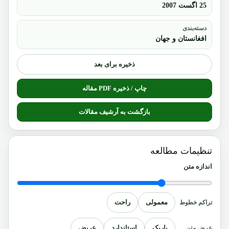
25 اگست 2007
دسته‌بندی
افغانستان و جهان
ذخیره برای بعد
چاپ / ذخیره PDF مقاله
بازگشت به آرشیف مقالات
تنظیمات مطالعه
اندازه متن
معمولی
راحت
تراکم خطوط
باریک
استاندارد
عریض
عرض متن