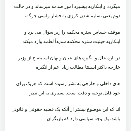
ميگردد و اينکاربه پيشبرد امور صدمه ميرساند و در حالت
دوم يعنی تسليم شدن کرزی به فشار ولسی جرگه،
موقف حساس ستره محکمه را زير سؤال می برد و
اينکاربه حيثيت ستره محکمه شديداً لطمه وارد ميکند.
در باره علل و انگيزه های عيان و نهان استيضاح از وزير
خارجه داکتر اسپنتا مطالب زياد اعم از انگيزه
های داخلی و خارجی به نشر رسيده است که هريک برای
خود قابل توجيه و دقت است. بسياری به اين نظر
اند که اين موضوع بيشتر از آنکه يک قضيه حقوقی و قانونی
باشد، يک وجه سياسی دارد که بازيگران