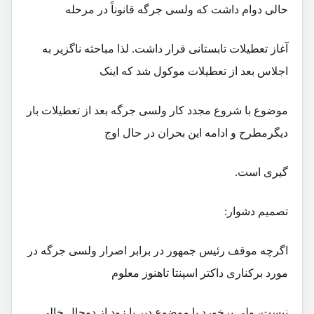
حالی دوام داشت که ولسی جرگه قانوناً در مرحله
آغاز تعطيلات تابستانی قرار داشت. لذا مباحثه ناگزير به
اجلاس بعد از تعطيلات موکول شد که اينک
موضوع با شروع مجدد کار ولسی جرگه بعد از تعطيلات بار
ديگرمطرح و ادامه اين بحران در حال اوج
گيری است.
تصميم دشوار:
اگرچه موقف رئيس جمهور در برابر اصرار ولسی جرگه در
مورد برکناری داکتر اسپنتا تاهنوز معلوم
نيست، ولی برخورد با موضوع دير يا زود از دوحال خالی