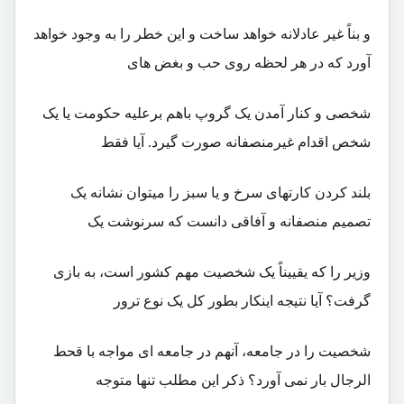
و بناً غير عادلانه خواهد ساخت و اين خطر را به وجود خواهد
آورد که در هر لحظه روی حب و بغض های
شخصی و کنار آمدن يک گروپ باهم برعليه حکومت يا يک
شخص اقدام غيرمنصفانه صورت گيرد. آيا فقط
بلند کردن کارتهای سرخ و يا سبز را ميتوان نشانه يک
تصميم منصفانه و آفاقی دانست که سرنوشت يک
وزير را که يقييناً يک شخصيت مهم کشور است، به بازی
گرفت؟ آيا نتيجه اينکار بطور کل يک نوع ترور
شخصيت را در جامعه، آنهم در جامعه ای مواجه با قحط
الرجال بار نمی آورد؟ ذکر اين مطلب تنها متوجه