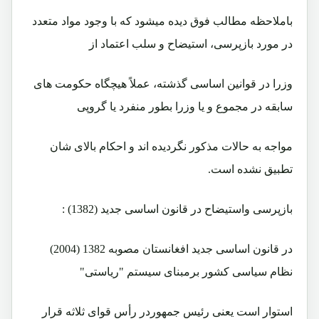
باملاحظه مطالب فوق ديده ميشود که با وجود مواد متعدد
در مورد بازپرسی، استيضاح و سلب اعتماد از
وزرا در قوانين اساسی گذشته، عملاً هيچگاه حکومت های
سابقه در مجموع و يا وزرا بطور منفرد يا گروپی
مواجه به حالات مذکور نگرديده اند و احکام بالای شان
تطبيق نشده است.
بازپرسی واستيضاح در قانون اساسی جديد (1382) :
در قانون اساسی جديد افغانستان مصوبه 1382 (2004)
نظام سياسی کشور برمبنای سيستم "ریاستی"
استوار است يعنی رئيس جمهوردر رأس قوای ثلاثه قرار