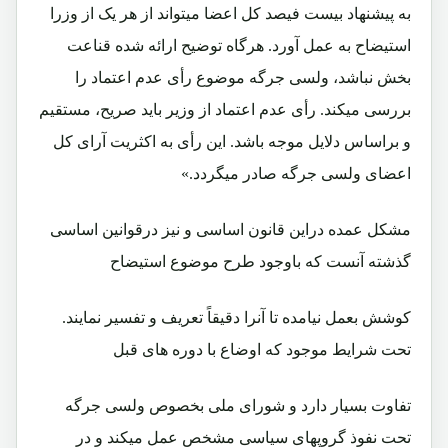
به پيشنهاد بيست فيصد کل اعضا ميتواند از هر يک از وزرا
استيضاح به عمل آورد. هرگاه توضيح ارائه شده قناعت
بخش نباشد، ولسی جرگه موضوع رأی عدم اعتماد را
بررسی ميکند. رأی عدم اعتماد از وزير بايد صريح، مستقيم
و براساس دلايل موجه باشد. اين رأی به اکثريت آرای کل
اعضای ولسی جرگه صادر ميگردد.»
مشکل عمده دراين قانون اساسی و نيز درقوانين اساسی
گذشته آنست که باوجود طرح موضوع استیضاح
کوشش بعمل نيامده تا آنرا دقيقاً تعريف و تفسير نمايند.
تحت شرايط موجود که اوضاع با دوره های قبل
تفاوت بسيار دارد و شورای ملی بخصوص ولسی جرگه
تحت نفوذ گروپهای سياسی مشخص عمل ميکند و در