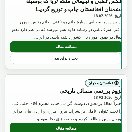
عکس تقلبی و تبلیغاتی ملکه ثریا که بوسیلۀ
دشمنان افغانستان چاپ و توزیع گردید!
تاریخ: 2026-02-18
دراین روزها مطالبی دربارۀ خانم رولا غنی، خانم رئیس جمهور
داکتر اشرف غنی در رسانه ها به نشر میرسد که در نظر دارد نقش
فعال در بهبود امور زنان کشور داشته باشد. در این…
مطالعه مقاله
: عکس تقلبی و تبلیغاتی ملکه ثریا که بوسیل
ذخیره برای بعد
افغانستان و جهان
لزوم بررسی مسائل تاریخی
تاریخ: 2026-02-18
اخیراً مقالۀ پرمحتوای دوست گرامی جناب محترم آقای جلیل غنی
را تحت عنوان "تاملی بر نشرات بیرون مرزی و آزادی بیان" دراین
پورتال وزین مطالعه کردم و توصیه های بجا، مهم و…
مطالعه مقاله
: لزوم بررسی مسائل تاریخی