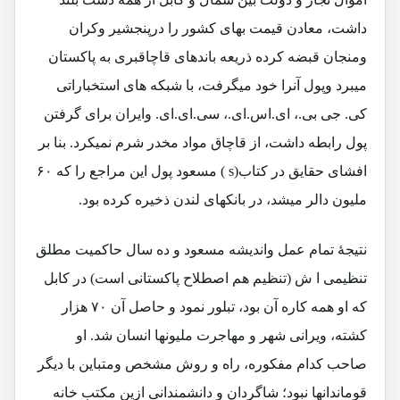
داشت، معادن قیمت بهای کشور را درپنجشیر وکران
ومنجان قبضه کرده ذریعه باندهای قاچاقبری به پاکستان
میبرد وپول آنرا خود میگرفت، با شبکه های استخباراتی
کی. جی بی.، ای.اس.ای.، سی.ای.ای. وایران برای گرفتن
پول رابطه داشت، از قاچاق مواد مخدر شرم نمیکرد. بنا بر
افشای حقایق در کتاب(s ) مسعود پول این مراجع را که ۶۰
ملیون دالر میشد، در بانکهای لندن ذخیره کرده بود.
نتیجۀ تمام عمل واندیشه مسعود و ده سال حاکمیت مطلق
تنظیمی ا ش (تنظیم هم اصطلاح پاکستانی است) در کابل
که او همه کاره آن بود، تبلور نمود و حاصل آن ۷۰ هزار
کشته، ویرانی شهر و مهاجرت ملیونها انسان شد. او
صاحب کدام مفکوره، راه و روش مشخص ومتباین با دیگر
قوماندانها نبود؛ شاگردان و دانشمندانی ازین مکتب خانه