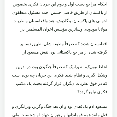
احکام مراجع دست اول و دوم این جریان فکری بخصوص
از پاکستان از طریق قاضی حسین احمد مسئول منطقوی
اخوانی های پاکستان، بنگلدیش، هند وافغانستان ونظریات
مولانا مودودی وسائرین مؤسس اخوان المسلمین در
افغانستان شدند که صرفاً وظیفه شان تطبیق دساتیر
گرفته شده از مراجع پاکستانی بود. نقش مسعود از
لحاظ تیوریک، نه پراتیک که صرفاً جنگیدن بود، در تدوین
وشکل گیری و نظام بندی فکری این جریان چه بوده است
که در فوق نظریات دیگران قرار گرفته بحیث یک مکتب
فکری تبلیغ گردد؟
مسعود آدم یک بُعدی بود و آن بعد جنگ وگریز، ویرانگری و
قتل مانند همه قوماندانها و رهبران جهاد. او شخصبت ملی