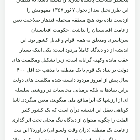
این طرز تخیل بعد از تحول ۷ ثور ۱۳۵۷ مفهومش را
ازدست داده بود، هیچ منطقه منجمله قندهار صلاحیت تعین
زعامت افعانستان را نداشت. حکومت افعانستان
سرتاسری ومتعلق به همه اقوام و قبایل کشور بود. این
اندیشه از دو دیدگاه کاملاً مردود است: یکی اینکه بسیار
عقب مانده وکهنه گرایانه است، زیرا تشکیل ومکلفیت های
دولت بر بنیاد یک قوم یا یک منطقه یا مذهب حد اقل ۴۰۰
سال پیش از امروز مردود دانسته شده مکلفیت های دولت
براین بنیادها نه بلکه برمبانی محاسبات در روشنی سلسله
ای از ارزشها که آنرامنافع ملی میگویند، معین میگردد. ثانیا
کوتاهی تعقل این اندیشه درآن است که یک کشور کثیر
الملت را چگونه میتوان از دیدگاه تنگ محلی تحت اثر گذاری
زعامت یک منطقه (درآن وقت ولسوالی) دراورد؟ این نیت
مسعود اگر درآن وقت دردی را برمردم تحمیل میکرد، حالا