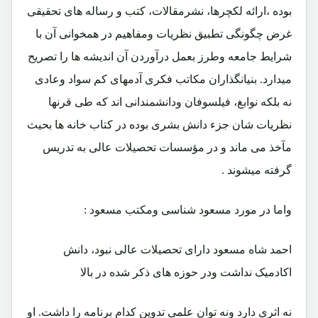
بوده ،ارائه لکچرها، نشرمقالات، کتب و رساله های تحقیقی
غرض چگونگی تطبیق نظریات ومفاهیم در همخوانی آن با
شرایط جامعه وطرز بعمل درآوردن آن اندیشه ها را تصریح
میدارد. بنیانگذاران مکاتب فکری آدمهای کم سواد وعادی
نه بلکه نوابغ، فیلسوفان ودانشمندانی اند که طی قرنها
نظریات شان جزء دانش بشری بوده در کتاب خانه ها بحیث
مآخذ می ماند و در مؤسسات تحصیلات عالی به تدریس
گرفته میشوند .
واما در مورد مسعود شناسی ومکتب مسعود :
احمد شاه مسعود دارای تحصیلات عالی نبود، دانش
اکادمیک نداشت ودر حوزه های ذکر شده در بالا
نه اثری دارد ونه توان علمی تدوین کدام برنامه را داشت. او