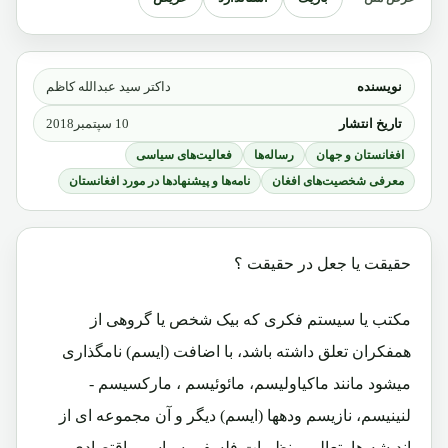
نویسنده
داکتر سید عبدالله کاظم
تاریخ انتشار
10 سپتمبر2018
افغانستان و جهان
رساله‌ها
فعالیت‌های سیاسی
معرفی شخصیت‌های افغان
نامه‌ها و پیشنهادها در مورد افغانستان
حقیقت یا جعل در حقیقت ؟
مکتب یا سیستم فکری که بیک شخص یا گروهی از
همفکران تعلق داشته باشد، با اضافت (ایسم) نامگذاری
میشود مانند ماکیاولیسم، مائوئیسم ، مارکسیسم -
لنینیسم، نازیسم ودهها (ایسم) دیگر و آن مجموعه ای از
اندیشه ها، تعالیم ونظریات فلسفی،سیاسی، اقتصادی،