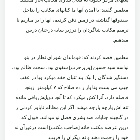
معلمین گفتند: با آمدن آنها ما کتابهای مکاتب را بداخل
صندوقها گذاشته در زمین دفن کردیم، انها را بر میاریم تا
ترمیم مکاتب شاگردان را درزیر سایه درختان درس
میدهیم.
معلمین قصه کردند که: قوماندان شورای نطار در بنو
نواسه سید حسین [وزیرحرب] سقوی بود، سخت ظالم بود،
دستگیر شدگان را بیک بند تنبان خفه میکرد ویا در عقب
جیپ می بست وتا بازار ده صلاح که ۷ کیلومتر ازینجا
فاصله دارد، آنرا کش میکرد که تا آنجا دوپایش باقی مانده
تنه اش پارچه پارچه میشد. اگر این مظالم ناباور کردنی را
در گنجینه جنایات ضد بشری فصل نو میدانند، قبول که
درین عرصه مکتب خانه [صاحب مکتب] است درغیرآن نه
خود را زحمت دهند و نه دیگران را فریب.