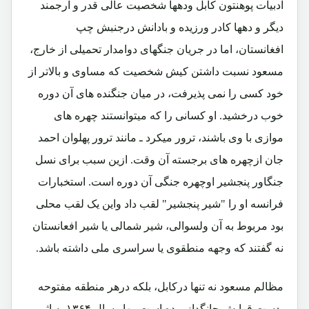
ادبیات پوهنتون کابل ودهها شخصیت عالی قدر و ارجمند
دیگر و دهها کادر ورزیده و بادانش درجنبش چپ
افغانستان، اما در جریان جنگهای دوامدار تحمیلی از خارج،
مسعود نسبت داشتن کیش شخصیت که مساوی و بالاتر از
خود کسی را نمی پذیرفت، در میان جنگنده های آن دوره
خوب درخشید. او کسانی را که میتوانستند چهره های
موازی با وی باشند، ترور میکرد ـ مانند ترور پهلوان احمد
جان ازچهره های برجسته آن وقت. ازین سبب برای نسل
جنگاور پنجشیر اوچهره جنگی آن دوره است. استخبارات
فرانسه او را "شیر پنجشیر" لقب داد واین یک لقب محلی
بود مربوط به آن ولسوالی، شیر شمالی یا شیر افعانستان
نه گفتند که وجهه منطقوی یا سراسری ملی داشته باشد.
مظالم مسعود نه تنها درکابل، بلکه درهر منطقه مفتوحه
بدست قوایش جانگداز بوده است. بهار سال ۱۳۶۴ به اثر