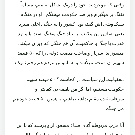
وقتی که موجودیت خود را دریک تشکل نه بینم، مسلماً
تفنگ بر میگیرم وبر ضد حکومت میجنگم . او در هنگام
سبکدوشی اش گفته بود: کشور را به جنگ داخلی میبرد
یعنی اساس این مکتب بر بنیاد جنگ وتفنگ است یا من در
قدرت یا جنگ با حاکمیت، آن هم جنگی که ویران میکند،
میسوزاند، سرباز وصاحب منصب دولتی را که ۵۰ فیصد
سهیم آن است، میکُشد و به ناموس مردم هم رحم نمیکند.
معقولیت این سیاست در کجاست؟ ۵۰ فیصد سهیم
حکومت هستیم، اما اگر من باهمه بی کفایتی و
سوءاستفاده مقام نداشته باشم، با همین ۵۰ فیصد خود هم
می جنگم.
آیا حزب مربوطه آغای ضیاء مسعود ازاو پرسید که با این
حرفهای غیرمسئولانه وسنجیده ناشده چرا جنگ طالب