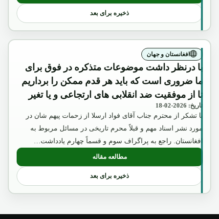
ذخیره برای بعد
افغانستان و جهان
با درنظر داشت موضوعات متذکره در فوق برای
ما ضروری است که باید هر قدم ممکن را برداریم
تا از موفقیت ضد انقلابی های ارتجاعی و یا تغیر
تاریخ: 2026-02-18
موضع حفیظ الله امین به طرف غرب جلوگیری
با تشکر از محترم جناب آقای فواد ارسلا از زحمات پیهم شان در
شود.»
مورد نشر اسناد مهم و قبلاً محرم تاریخی در مسائل مربوط به
افغانستان. راجع به پراگراف سوم و قسماً چهارم یادداشت…
مطالعه مقاله
: با درنظر داشت موضوعات متذکره در فوق ب
ذخیره برای بعد