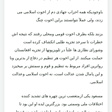
باوجودیکه همه احزاب جهادی دم از اخوت اسلامی می
زدند، ولی عملآ نتوانستند براین اخوت چنگ
بزنند بلکه بطرف اخوت قومی ومحلی رفتند که نتیجه اش
خطرات تا سرحد تجزیه طلبی انکشاف کرده است
وشورای نظاری ها علنآ در تلویزیونها از تجزیه افغانستان
حمایت میکنند. از این اخوت هر تنطیم در دفاع از بدترین ونا
رواترین افراد مربوط به تنطیم و قوم و سمتش بر میخیزد
و این پامال شدن عدالت است، نه اخوت اسلامی وعدالت
اسلامی.
مسعود یکی ازمتعصب ترین چهره های تشدید کننده
اختلافات ملی وسمتی بود. بزرگترین ایده او این بود تا
پنجشیر صلاحیت پادشاه سازی را داشته باشد، نه قندهار.