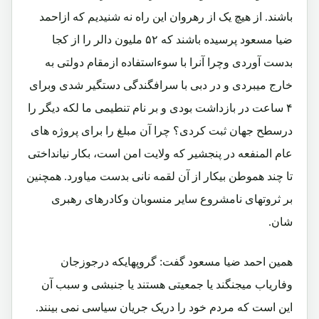
باشند. از هیچ یک از رهروان این راه نه شنیدیم که ازاحمد
ضیا مسعود پرسیده باشند که ۵۲ ملیون دالر را از کجا
بدست آوردی وچرا آنرا با سوءاستفاده ازمقام دولتی به
خارج میبردی و در دبی با سرافگندگی دستگیر شدی وبرای
۴ ساعت در بازداشت بودی و بر نام تنطیمی ما لکه دیگر را
درسطح جهان ثبت کردی؟ چرا آن مبلغ را برای پروژه های
عام المنفعه در پنجشیر که ولایت امن است، بکار نیانداختی
تا چند هموطن بیکار از آن لقمه نانی بدست میاورد. همچنین
بر ثروتهای نامشروع سایر منسوبان وکادرهای رهبری
شان.
همین احمد ضیا مسعود گفت: گروپهایکه درجوزجان
وفاریاب میجنگند یا جمعیتی هستند یا جنبشی و سبب آن
این است که مردم خود را دریک جریان سیاسی نمی بینند.