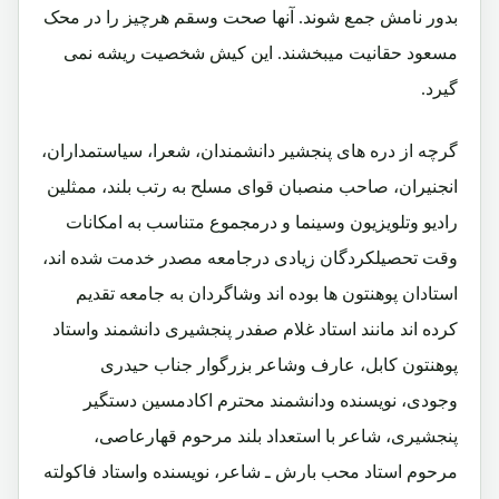
بدور نامش جمع شوند. آنها صحت وسقم هرچیز را در محک
مسعود حقانیت میبخشند. این کیش شخصیت ریشه نمی
گیرد.
گرچه از دره های پنجشیر دانشمندان، شعرا، سیاستمداران،
انجنیران، صاحب منصبان قوای مسلح به رتب بلند، ممثلین
رادیو وتلویزیون وسینما و درمجموع متناسب به امکانات
وقت تحصیلکردگان زیادی درجامعه مصدر خدمت شده اند،
استادان پوهنتون ها بوده اند وشاگردان به جامعه تقدیم
کرده اند مانند استاد غلام صفدر پنجشیری دانشمند واستاد
پوهنتون کابل، عارف وشاعر بزرگوار جناب حیدری
وجودی، نویسنده ودانشمند محترم اکادمسین دستگیر
پنجشیری، شاعر با استعداد بلند مرحوم قهارعاصی،
مرحوم استاد محب بارش ـ شاعر، نویسنده واستاد فاکولته