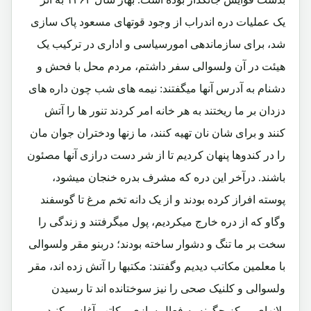
یک عملیات دره اندراب از وجود قوتهای مسعود پاک سازی
شد، برای سازماندهی امورسیاسی و اداری در ترکیب یک
هیئت در آن ولسوالی سفر داشتم، مردم محل با فحش و
دشنام به آدرس آنها میگفتند: نیمه های شب چون داره های
دزدان بر ما ریختند به هر خانه امر کردند تنور ها را آتش
کنند و برای شان نان تهیه کنند، ما زنها ودختران جوان مان
را در کندوها پنهان کردیم تا از شر دست درازی آنها مصئون
باشند. درآخر این دره که مشرف بدره خنجان میشود،
پوسته افراز کرده بودند و از یک دانه تخم مرغ تا گوسفند
وگاو که از دره خارج میکردیم، پول میگرفتند و زندگی را
سخت بر ما تنگ و دشوار ساخته بودند؛ دربنو مقر ولسوالی
با معلمین مکاتب دیدیم وگفتند: مکتبها را آتش زده اند، مقر
ولسوالی و کلنیک صحی را نیز سوختانده اند تا رسیدن
پلانهای مرکز چگونه به فعال سازی مکاتب آغاز میکنید.