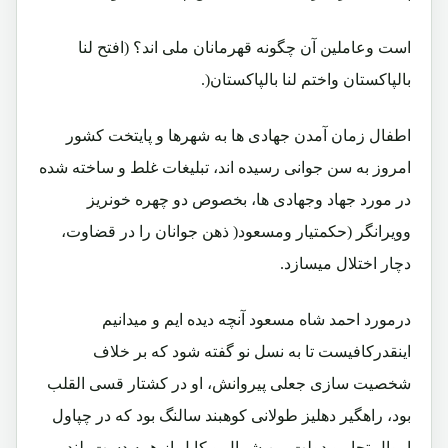
است وعاملین آن چگونه قهرمانان ملی اند؟ (افتح لنا
بالپاکستان واختم لنا بالپاکستان(.
اطفال زمان آمدن جهادی ها به شهرها و پایتخت کشور
امروز به سن جوانی رسیده اند، تبلیغات غلط و ساخته شده
در مورد جهاد وجهادی ها، بخصوص دو چهره خونریز
وویرانگر (حکمتیار ومسعود( ذهن جوانان را در قضاوت،
دچار اختلال میسازد.
درمورد احمد شاه مسعود آنچه دیده ایم و میدانیم
اینقدرکافیست تا به نسل نو گفته شود که بر خلاف
شخصیت سازی جعلی پیروانش، او در کشتار قسی القلب
بود، راهگیر دهلیز طولانی کوهبند سالنگ بود که در چپاول
اموال تجار و دولت بین شمال و کابل از همه دست بلند