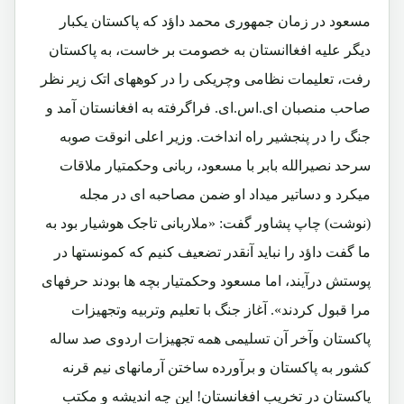
مسعود در زمان جمهوری محمد داؤد که پاکستان یکبار
دیگر علیه افغاانستان به خصومت بر خاست، به پاکستان
رفت، تعلیمات نظامی وچریکی را در کوههای اتک زیر نظر
صاحب منصبان ای.اس.ای. فراگرفته به افغانستان آمد و
جنگ را در پنجشیر راه انداخت. وزیر اعلی انوقت صوبه
سرحد نصیرالله بابر با مسعود، ربانی وحکمتیار ملاقات
میکرد و دساتیر میداد او ضمن مصاحبه ای در مجله
(نوشت) چاپ پشاور گفت: «ملاربانی تاجک هوشیار بود به
ما گفت داؤد را نباید آنقدر تضعیف کنیم که کمونستها در
پوستش درآیند، اما مسعود وحکمتیار بچه ها بودند حرفهای
مرا قبول کردند». آغاز جنگ با تعلیم وتربیه وتجهیزات
پاکستان وآخر آن تسلیمی همه تجهیزات اردوی صد ساله
کشور به پاکستان و برآورده ساختن آرمانهای نیم قرنه
پاکستان در تخریب افغانستان! این چه اندیشه و مکتب