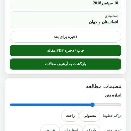
10 سپتمبر2018
دسته‌بندی
افغانستان و جهان
ذخیره برای بعد
چاپ / ذخیره PDF مقاله
بازگشت به آرشیف مقالات
تنظیمات مطالعه
اندازه متن
معمولی
راحت
تراکم خطوط
باریک
استاندارد
عریض
عرض متن