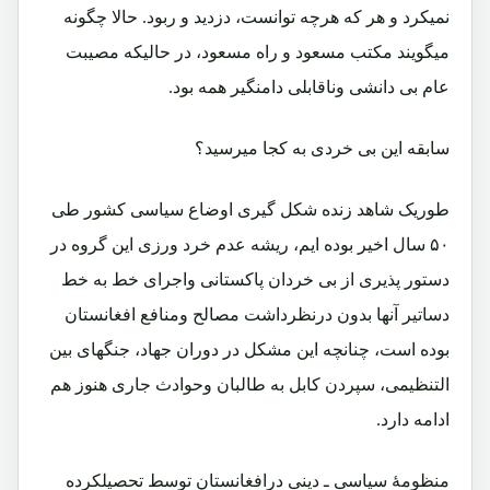
نمیکرد و هر که هرچه توانست، دزدید و ربود. حالا چگونه
میگویند مکتب مسعود و راه مسعود، در حالیکه مصیبت
عام بی دانشی وناقابلی دامنگیر همه بود.
سابقه این بی خردی به کجا میرسید؟
طوریک شاهد زنده شکل گیری اوضاع سیاسی کشور طی
۵۰ سال اخیر بوده ایم، ریشه عدم خرد ورزی این گروه در
دستور پذیری از بی خردان پاکستانی واجرای خط به خط
دساتیر آنها بدون درنظرداشت مصالح ومنافع افغانستان
بوده است، چنانچه این مشکل در دوران جهاد، جنگهای بین
التنظیمی، سپردن کابل به طالبان وحوادث جاری هنوز هم
ادامه دارد.
منظومۀ سیاسی ـ دینی درافغانستان توسط تحصیلکرده