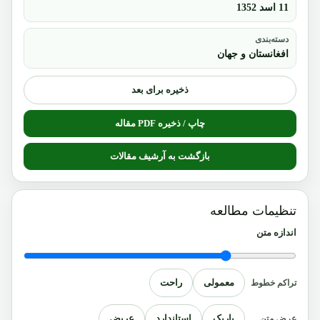
11 اسد 1352
دسته‌بندی
افغانستان و جهان
ذخیره برای بعد
چاپ / ذخیره PDF مقاله
بازگشت به آرشیف مقالات
تنظیمات مطالعه
اندازه متن
معمولی
راحت
تراکم خطوط
باریک
استاندارد
عریض
عرض متن