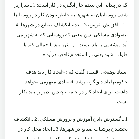
که در پیدایی این پدیده چار انگیزه در کار است: 1 ـ سرازیر
شدن روستاییان به شهرها به خاطر نبودن کار در روستا ها
، 2 ـ افزایش نفوس، 3 ـ عدم انکشاف صنایع در شهرها، 4 ـ
بیسوادی مسلکی بدین معنی که روستایی که به شهر می
آید، پیشه یی را بلد نیست، از اینرو باید یا حمالی کند یا
طواف شود یعنی در استخدام ناقص درآید.»
استاد پوهنحی اقتصاد گفت که : «ایجاد کار باید هدف
حکومتها باشد و گرنه رشد اقتصادی مفهومی نخواهد
داشت. برای ایجاد کار در جامعه چندین تدبیر را باید بکار
بست:
1 ـ گسترش دادن آموزش و پرورش مسلکی، 2 ـ انکشاف
بخشیدن پرشتاب صنایع در شهرها، 3 ـ ایجاد محل کار در
روستاها، 4 ـ به میان اوردن یک مرکز ملی مبارزه با