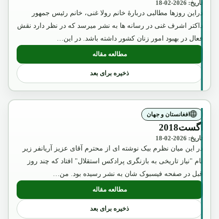
تاریخ: 2026-02-18
دراین روزها مطالبی دربارۀ خانم رولا غنی، خانم رئیس جمهور
داکتر اشرف غنی در رسانه ها به نشر میرسد که در نظر دارد نقش
فعال در بهبود امور زنان کشور داشته باشد. در این…
مطالعه مقاله
: عکس تقلبی و تبلیغاتی ملکه ثریا که بوسیل
ذخیره برای بعد
افغانستان و جهان
آگست2018
تاریخ: 2026-02-18
در این میان نظرم بیک نوشته ای از محترم آقای عزیز آریانفر زیر
نام "نیاز تاریخی به بازنگری پرادکس استقلال" افتاد که چند روز
قبل در صفحه فیسبوک شان به نشر رسیده بود. من…
مطالعه مقاله
: آگست2018
ذخیره برای بعد