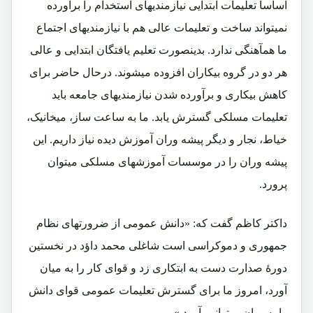
اساساً تعلیمات ابتدایی نیازمندیهای استخدام را برآورده
نمیتواند ساخت و تعلیمات عالی هم با نیازمندیهای اجتماع
ما همآهنگی ندارد. بدینصورت تعلیم یافتگان ابتدایی و عالی
هر دو در گروه بیکاران افزوده میشوند. درحال حاضر برای
کاهش بیکاری و برآورده شدن نیازمندیهای جامعه باید
تعلیمات مسلکی گسترش یابد. ما به ساعت ساز، میخانیک،
خیاط، نجار و دیگر پیشه وران آموزش دیده نیاز داریم. این
پیشه وران را در موسسات آموزشهای مسلکی میتوان
پرورد.
داکتر کاظم گفت که: «دانش عمومی از ضرورتهای نظام
جمهوری و دموکراسی است شاغلی محمد داؤد در نخستین
دورۀ صدارت دست به ابتکاری زد و قوای کار را به میان
آورد، امروز ما برای گسترش تعلیمات عمومی قوای دانش
را به میان میتوانیم آورد.»