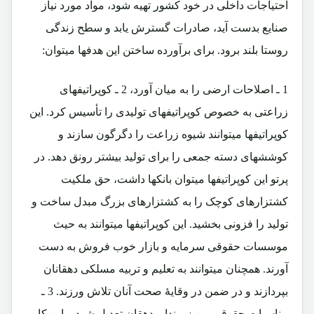
احتیاجات داخلی در خود کشور تهیه شود، مواد مورد نیاز
صنایع بدست آید، صادرات گسترش یابد و سطح زندگی
روستا بلند برود. برای برآورده ساختن این هدفها میتوان:
1 ـ اصلاحات ارضی را به میان آورد، 2 ـ کوپراتیفهای
زراعتی به خصوص کوپراتیفهای تولیدی را تأسیس کرد. این
کوپراتیفها میتوانند شیوه زراعت را دگرگون سازند و
کوششهای دسته جمعی را برای تولید بیشتر رونق دهد. در
پرتو این کوپراتیفها میتوان بانکها داشت، حق ملکیت
کشتزارهای کوچک را به کشتزارهای بزرگ مبدل ساخت و
تولید را فزونی بخشید. این کوپراتیفها میتوانند به حیث
موسسات حقوقی سرمایه و بازار خوب فروش به دست
آورند. همچنان میتوانند به تعلیم و تربیه مسلکی دهقانان
بپردازند و در ضمن در وقایۀ صحت آنان تلاش ورزند. 3 ـ
مناسبات حقوقی بین زمیندا و دهقان تعدیل شود و این کار