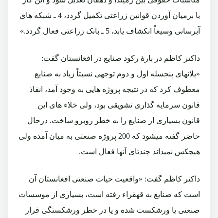
با برمیان آوردن قوانین زراعتی تکمیل گردد، 4 ـ شبکه های
آبرسانی وسیعاً انکشاف یابد، 5 ـ بانک زراعتی فعال گردد.»
داکتر کاظم در بارۀ رکود صنایع در افغانستان گفت:
«پلانهای پنجسله اول و دوم توجهی نسبتاً زیاد به صنایع
معطوف کرد که در نتیجه پروژه هایی به وجود آمد، انفاذ
قانون سرمایه گذاری تشویقی بود، ولی خلاء های این
قانون بسیاری از صنایع را به خطر روبرو ساخت. درحال
حاضر گفته میشود که 200 پروژه صنعتی به میان آمده ولی
هیچکس نمیداند چندتای آنها فعال است.
داکتر کاظم گفت: «واقعیت حیات صنعتی افغانستان آن
است که صنایع به قهقراء رفته است، بسیاری از موسسات
صنعتی یا ورشکست شده و یا در خطر ورشکستگی قرار