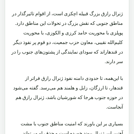
ژنرال رازق بزرگ قبیله اچکزی است، از اقوام تاثیرگذار در
مناطق جنوبی که نقش بزرگ در تحولات این مناطق دارد.
پوپلزی با محوریت حامد کرزی و الکوزی، با محوریت
کلیم‌الله نقیبی، معاون حزب جمعیت، دو قوم پر نفوذ دیگر
در قندهاراند که سودای نمایندگی از پشتون‌های جنوب را در
سر دارند.
با این‌همه، تا حدودی دامنه نفوذ ژنرال رازق فراتر از
قندهار، تا ارزگان، زابل و هلمند هم می‌رسد. گفته می‌شود
در حوزه جنوب هرجا که شورشیان باشد، ژنرال رازق هم
آنجاست.
بسیاری بر این باورند که امنیت مناطق جنوب با مشت
آهنین این ژنرال پیوند خورده است و حذف او می‌تواند