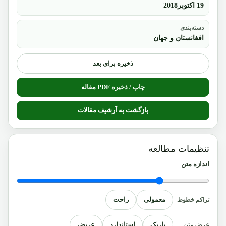
19 اکتوبر2018
دسته‌بندی
افغانستان و جهان
ذخیره برای بعد
چاپ / ذخیره PDF مقاله
بازگشت به آرشیف مقالات
تنظیمات مطالعه
اندازه متن
معمولی
راحت
تراکم خطوط
باریک
استاندارد
عریض
عرض متن