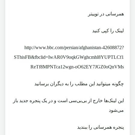
همرسانی در توییتر
لینک را کپی کنید
http://www.bbc.com/persian/afghanistan-42608872?
SThisFB&fbclid=IwAR0V9oqkGWghcmhl8YUPTLCf1
ReTf8MPNTca12wgn-oO62EY7JGZ0oQnVMs
چگونه میتوانید این مطلب را به دیگران برسانید
این لینک‌ها خارج از بی‌بی‌سی است و در یک پنجره جدید باز
می‌شود
پنجره همرسانی را ببندید