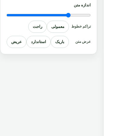
اندازه متن
معمولی
راحت
تراکم خطوط
باریک
استاندارد
عریض
عرض متن