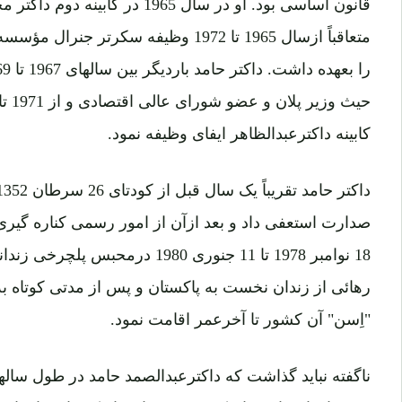
قانون اساسی بود. او در سال 1965 در
متعاقباً ازسال 1965 تا 1972 وظیفه سکر
کابینه داکترعبدالظاهر ایفای وظیفه نمود.
صدارت استعفی داد و بعد ازآن از امور رسمی کناره گیری کر
رهائی از زندان نخست به پاکستان و پس از مدتی کوتاه ب
"اِسن" آن کشور تا آخرعمر اقامت نمود.
ناگفته نباید گذاشت که داکترعبدالصمد حامد در طول سالها