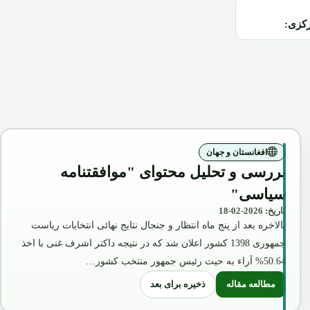
رکزی:
افغانستان و جهان
بررسی و تحلیل محتوای "موافقتنامه
سیاسی"
تاریخ: 2026-02-18
بالاخره بعد از پنج ماه انتظار و جنجال نتایج نهائی انتخابات ریاست
جمهوری 1398 کشور اعلان شد که در نتیجه داکتر اشرف غنی با اخذ
50.64% آراء به حیث رئیس جمهور منتخب کشور…
ذخیره برای بعد
مطالعه مقاله
: بررسی و تحلیل محتوای "موافقتنامه سیاسی"