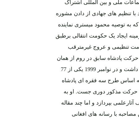
تماعات ملی و بین المللی اشتراک
 با تنظیم های جهادی از دادن مشوره
. او درسال 1995 جز هیئتی بود که به توصیه محمود میستری نماینده
ینه ایجاد یک حکومت انتقالی برطبق
ومت تنظیمی و عروج غیرمترقب
ا حرکت پادشاه سابق در روم از همان
آغاز نقاط نظر خود را بیان کرد و توصیه های لازم را ارائه داشت و در نوامبر 1999 یکی از 77
به اساس طرح سه فقره ای پادشاه
با حرکت مذکور دوری جست. او به
ارعلمی بپردازد و اما چند مقاله
مصاحبه با رسانه های افغانی