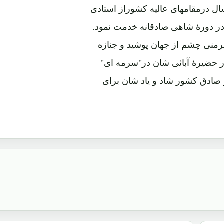
 حامد یکی از رجال برجسته کشور بود که مدت 16 سال درمقامهای عالیه کشوراز استادی
در دورۀ شاهی صادقانه خدمت نمود.
 مهاجرت در کشور جرمنی چشم از جهان پوشید و جنازه
ر حضیرۀ آبائی شان در"سرمه ای"
صادق کشور شاد و یاد شان برای