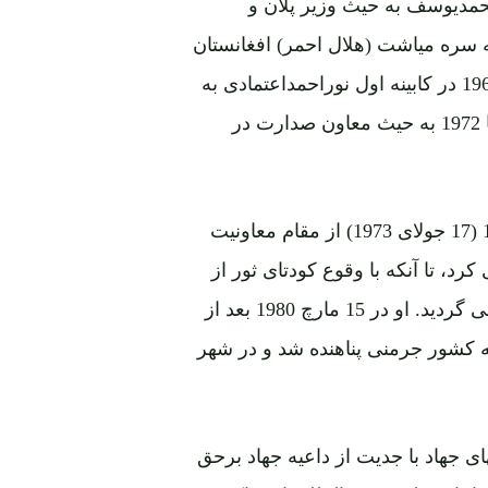
 کابینه دوم داکتر محمدیوسف به حیث وزیر پلان و
تر جنرال مؤسسه سره میاشت (هلال احمر) افغانستان
را بعهده داشت. داکتر حامد باردیگر بین سالهای 1967 تا 1969 در کابینه اول نوراحمداعتمادی به
حیث وزیر پلان و عضو شورای عالی اقتصادی و از 1971 تا 1972 به حیث معاون صدارت در
داکتر حامد تقریباً یک سال قبل از کودتای 26 سرطان 1352 (17 جولای 1973) از مقام معاونیت
د، تا آنکه با وقوع کودتای ثور از
18 نوامبر 1978 تا 11 جنوری 1980 درمحبس پلچرخی زندانی گردید. او در 15 مارچ 1980 بعد از
ه کشور جرمنی پناهنده شد و در شهر
ی جهاد با جدیت از داعیه جهاد برحق