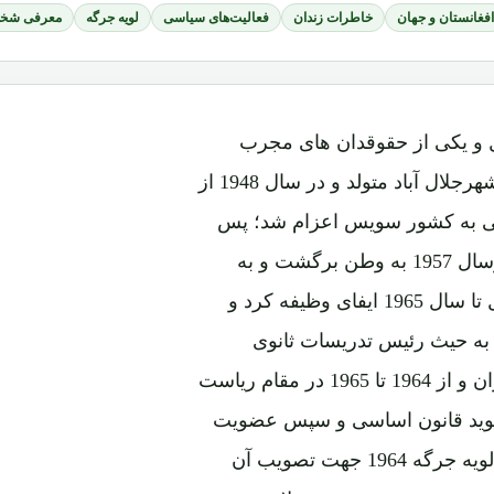
فغانستان و جهان
خاطرات زندان
فعالیت‌های سیاسی
لویه جرگه
معرفی شخص
ل و یکی از حقوقدان های مجرب
کشور پسرعبدالرزاق خان حامد، بتاریخ 8 جنوری 1929 درشهرجلال آباد متولد و در سال 1948 از
عالی به کشور سویس اعزام شد؛ پس
ازاخذ دوکتورا در رشته حقوق از پوهنتون "برن" (Bern) درسال 1957 به وطن برگشت و به
حیث استاد در فاکولته حقوق و علوم سیاسی پوهنتون کابل تا سال 1965 ایفای وظیفه کرد و
عاون و سپس به حیث رئیس تدریسات ثانوی
وزارت معارف مقرر شد. از 1963 تا 1964 والی ولایت پروان و از 1964 تا 1965 در مقام ریاست
ال 1964 عضویت کمیته تسوید قانون اساسی و سپس عضویت
کمسیون تدقیق آنرا حاصل کرد و یکی از اعضای برجسته لویه جرگه 1964 جهت تصویب آن