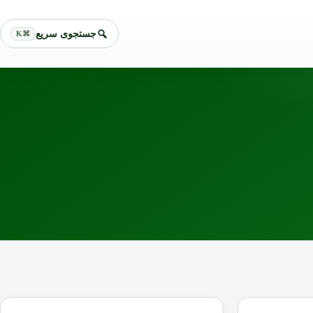
جستجوی سریع
⌘K