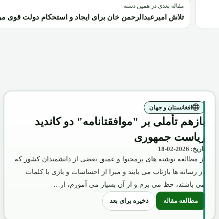
مقاله بعدی در همین دسته
تلاش امیرعبدالرحمن خان برای ایجاد و استحکام دولت قوی م
افغانستان و جهان
بازهم تأملی بر "موافقتانامه" دو کاندید
ریاست جمهوری
تاریخ: 2026-02-18
از مطالعه نوشته های پرمحتوا و عمیق بعضی از دانشمندان کشور که
در رسانه ها بازتاب می یابند و مبرا از احساسات و بازی با کلمات
می باشند، حظ می برم و از آن بسیار می آموزم، از…
ذخیره برای بعد
مطالعه مقاله
زیع گردید!
: بازهم تأملی بر "موافقتانامه" دو کاندید ریاست جمهوری