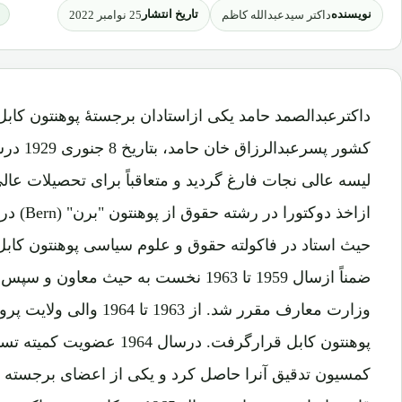
نویسنده
تاریخ انتشار
داکتر سیدعبدالله کاظم
25 نوامبر 2022
ا
داکترعبدالصمد حامد یکی ازاستادان برجستۀ پوهنتون کاب
لیسه عالی نجات فارغ گردید و متعاقباً برای تحصیلات 
ضمناً ازسال 1959 تا 1963 نخست به حیث م
پوهنتون کابل قرارگرفت. درس