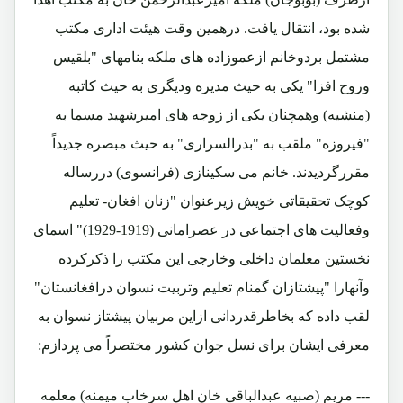
شده بود، انتقال یافت. درهمین وقت هیئت اداری مکتب
مشتمل بردوخانم ازعموزاده های ملکه بنامهای "بلقیس
وروح افزا" یکی به حیث مدیره ودیگری به حیث کاتبه
(منشیه) وهمچنان یکی از زوجه های امیرشهید مسما به
"فیروزه" ملقب به "بدرالسراری" به حیث مبصره جدیداً
مقررگردیدند. خانم می سکینازی (فرانسوی) دررساله
کوچک تحقیقاتی خویش زیرعنوان "زنان افغان- تعلیم
وفعالیت های اجتماعی در عصرامانی (1919-1929)" اسمای
نخستین معلمان داخلی وخارجی این مکتب را ذکرکرده
وآنهارا "پیشتازان گمنام تعلیم وتربیت نسوان درافغانستان"
لقب داده که بخاطرقدردانی ازاین مربیان پیشتاز نسوان به
معرفی ایشان برای نسل جوان کشور مختصراً می پردازم:
--- مریم (صبیه عبدالباقی خان اهل سرخاب میمنه) معلمه