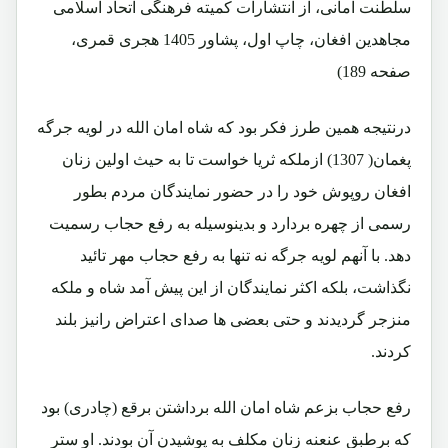
سلطنت امانی، از انتشارات کمیته فرهنگی اتحاد اسلامی
مجاهدین افغان، چاپ اول، پشاور 1405 هجری قمری،
صفحه 189)
درنتیجه همین طرز فکر بود که شاه امان الله در لویه جرگه
پغمان( 1307) ازملکه ثریا خواست تا به حیث اولین زنان
افغان روپوش خود را در حضور نمایندگان مردم بطور
رسمی از چهره بردارد و بدینوسیله به رفع حجاب رسمیت
دهد. با آنهم لویه جرگه نه تنها به رفع حجاب مهر تائید
نگذاشت، بلکه اکثر نمایندگان از این پیش آمد شاه و ملکه
منزجر گردیدند و حتی بعضی ها صدای اعتراض رانیز بلند
کردند.
رفع حجاب بزعم شاه امان الله برداشتن برقع (چادری) بود
که برطبق عنعنه زنان مکلف به پوشیدن آن بودند. او ستر