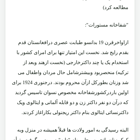
مطالعه کرد)
"شفاخانه مستورات":
ازاواخرقرن 19 بدانسو طبابت عصری درافغانستان قدم
بقدم رایج شد. نخست این امتیاز تنها برای امرای کشور با
استخدام یک یا چند داکترخارجی (نخست ازهند وبعد از
ترکیه) منحصربود وبیشترشامل حال مردان واطفال می
شد وزنان بطورکل ازآن محروم بودند. درجنوری 1924 برای
اولین باردرکشورشفاخانه مخصوص نسوان تاسیس گردید
که درآن دو نفر داکتر زن و دو قابله آلمانی و ایتالوی ویک
داکترنسائی ایتالوی بنام داکتر ریجنولی بکاراغاز کردند.
البته رسیدگی به امور ولادت ها قبلاً همیشه در منزل وبه
کمک زنان باتجربه محلی بنام "دایه" صورت میگرفت وتوأم