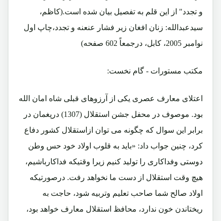
و تجدد" از این قلم به تفصیل بیان شده است.(کاظم،
سیدعبدالله: زنان افغان زیر فشار عنعنه و تجدد،چاپ اول
نوامبر 2005، کابل، درجمعاً 602 صفحه)
مکتب مستورات - گام نخست:
اعتلای معارف عصری یکی از آرزوهای قبلی شاه امان الله
بود. موصوف در محفل جشن استقلال (1307) درپغمان در
برابر این سوال که چگونه می توان ازاستقلال کشور دفاع
کرد، چنین جواب داد: «باید به قلوب اولاد خود حس وطن
دوستی وفداکاری را تولید کنیم زیرا وقتیکه فداکارباشیم،
هیچ وقت استقلال از دست ما نخواهد رفت. درصورتیکه
اولاد صالح شما صاحب تعلیم وتربیه شود، حاجت به
ریختاندن خون ندارد، محافظ استقلال معارف خواهد بود،