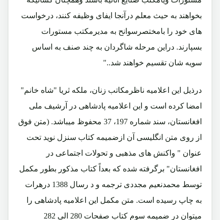
بخواهند به حیث معلم درآنجا ایفای وظیفه کنند، درخواست
های خود را بامختصرسوانح به مدیرمکتب مستورات
بسپارند. دراین مرحله شاگردان به چند صنف به اساس
سویه شان تقسیم خواهند شد.."
درذیل این اعلامیه ناظرمکاتب زنان، ملکه ثریا "شاه خانم"
امضا کرده است و این اعلامیه پادشاهی در آرشیف ملی
افغانستان، سند شماره 197، 37 محفوظ میباشد. (متن فوق
از روی متن انگلیسی آن ازضمیمه کتاب سنزل نوید تحت
عنوان " واکنش های مذهبی و تحولات اجتماعی در
افغانستان" برگرفته شده که بعداً کتاب مذکور بطور مکمل
توسط محمدنعیم مجددی ترجمه و د رسال 1388 درهرات
به چاپ رسیده است. متن مکمل این اعلامیه پادشاهی را
میتوان در ضمیمه سوم کتاب صفحات 280 الی 282