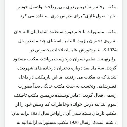
مکتب رفته وبه تدریس دری می پرداخت واصول خود را
بنام "اصول غازی" برای تدریس دری استفاده می کرد.
مکتب مستورات تا ختم دوره سلطنت شاه امان الله خان
به روی دختران بازبود، البته به استثنای چند ماه درسال
1924 که بنابرشورش علیه اصلاحات بخصوص در
برابرنهضت تعلیم نسوان درخوست برپاشد، مکتب مسدود
گردید. سه ماه بعد دوباره دختران درجاده های شهردیده
شدند که به مکتب می رفتند، اما این بارمکتب در داخل
قصرشاهی ونخست به حیث مکتب خانگی بعداً بصورت
رسمی فعال گردید. (مادر نویسنده درهمین مکتب تاصنف
سوم ابتدائیه درس خوانده وخاطرات کم وبیش خود را از
مکتب تازمان بسته شدن آن دراواخر سال 1928 برایم بیان
داشته است). ازسال 1926 مکتب مستورات ازابتدائیه به