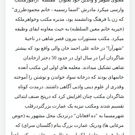
وارسی میکرد مادرش "اسما رسمیه - خانم محمودطرزی"
که زن با فرهنگ ودانشمند بود، مدیره مکتب وخواهرملکه
(خیریه خانم معین السلطنه) به حیث معاونه ایفای وظیفه
میکرد. مکتب مستورات بیرون قصر شاهی در ناحیۀ
"شهرآرا" در خانه علی احمد خان والی واقع بود که بیشتر
شاگردان آنرا در سال اول در حدود 50 دختر ازخاندان
شاهی تشکیل میدادند. معلمه های اولی این مکتب آنعده
خانمهای بودند که درخانه سواد خواندن و نوشتن را آموخته
وقدری از علوم دینی وادبی آگاهی داشتند. درمدت کوتاه
شاگردان مکتب چنان افزایش کرد که درپنج صنف ابتدائی
تقسیم شدند ومکتب نیزبه یک عمارت بزرگتردرقلب
شهرمسما به "ده افغانان" درنزدیک محل مشهور به (حوض
مرغابی ها) ودریک عمارت بزرگ بنام (گلستان سرای) که
ازطرف (بوبوجان) ملکه امیرعبدالرحمن خان به مکتب اهدأ