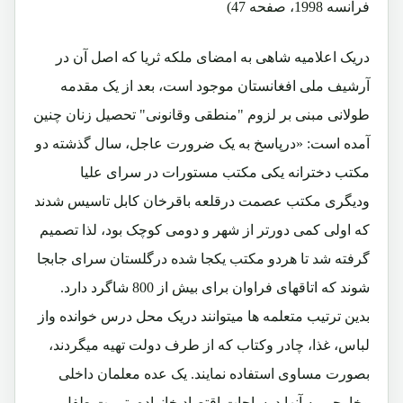
فرانسه 1998، صفحه 47)
دریک اعلامیه شاهی به امضای ملکه ثریا که اصل آن در
آرشیف ملی افغانستان موجود است، بعد از یک مقدمه
طولانی مبنی بر لزوم "منطقی وقانونی" تحصیل زنان چنین
آمده است: «درپاسخ به یک ضرورت عاجل، سال گذشته دو
مکتب دخترانه یکی مکتب مستورات در سرای علیا
ودیگری مکتب عصمت درقلعه باقرخان کابل تاسیس شدند
که اولی کمی دورتر از شهر و دومی کوچک بود، لذا تصمیم
گرفته شد تا هردو مکتب یکجا شده درگلستان سرای جابجا
شوند که اتاقهای فراوان برای بیش از 800 شاگرد دارد.
بدین ترتیب متعلمه ها میتوانند دریک محل درس خوانده واز
لباس، غذا، چادر وکتاب که از طرف دولت تهیه میگردند،
بصورت مساوی استفاده نمایند. یک عده معلمان داخلی
وخارجی به آنها درساحات اقتصاد خانواده، تربیت طفل،