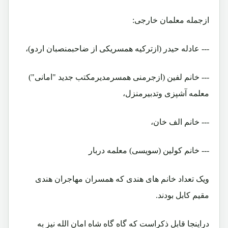
ازجمله معلمان خارجی:
--- عادله حیدر (ازترکیه همسریکی از ضاحبمنصبان اردو)،
--- خانم لفین (ازجرمنی همسرمدیرمکتب جدید "امانی")
معلمه آشپزی وتدبیرمنزل،
--- خانم الف خان،
--- خانم کولین (سویسی) معلمه دربار
ویک تعداد خانم های هندی که همسران مهاجران هندی
مقیم کابل بودند.
دراینجا قابل ذکراست که گاه گاه شاه امان الله نیز به