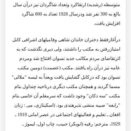
متوسطه (رشدیه) ارتقاکرد وتعداد شاگردان نیز درآن سال
بالغ به 300 نفر شد ودرسال 1928 تعداد به 800 شاگرد
افزایش یافت.
درآغازفقط دختران خاندان شاهی وفامیلهای اشرافی کابل
امتیازرفتن به مکتب را داشتند، ولی دیری نگذشت که به
اثرتقاضای مردم مکاتب جدید نسوان افتتاح شد ومردم
عامه نیز درآن راه یافتند. مکتب (عصمت) دومین مکتب
نسوان بود که درکابل گشایش یافت وبعداً به لیسه "ملالی"
مسما گردید و همچنان مکتب دیگری درناحیه چنداول بنام
مکتب "سه دکان" وجود داشت که سرمعلم آن خانمی بنام
"رابعه" صبیه منشی نذیرهندی بود. (اسکینازی، می : زنان
افغان ـ تعلیم و فعالیتهای اجتماعی در عصر امانی 1919 ـ
1929، مترجم: رقیه (ابوبکر) حبیب، چاپ اول، لیموژ ـ