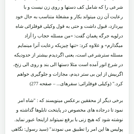
شرعی را که شامل کف دستها و روی زن نیست و با
رعایت آن زن میتواند بکار و مشغلۀ متناسب به حال خود
بپردازد، قبول داشت و حتی به قول وکیلی فوفلزائی شاه
درلویه جرگه پغمان گفت: «من مسئله حجاب را آزاد
میگذارم» و علاوه کرد: «تنها چیزیکه رعایت آنرا مینمایم
مسئله سترشرعی است، یعنی اگردیدم بیشتر از حدودیکه
در شرع انور آمده است مثلا دستها الی بند و روی الی زنخ،
اگربیش از این بی ستر دیدم، مجازات و جلوگیری خواهم
کرد." (وکیلی فوفلزائی: سفرهای... – صفحه 277)
برخی دیگر از محققین برعکس مینویسند که : "شاه امر
نمود تا درجاده های مخصوص در پایتخت تابلوها گذاشته و
نوشته شود که هیچ زنی با برقع نمیتواند ازاینجا عبور نماید.
پولیس ها این امر را تطبیق می نمودند" (سید رسول: نگاهی