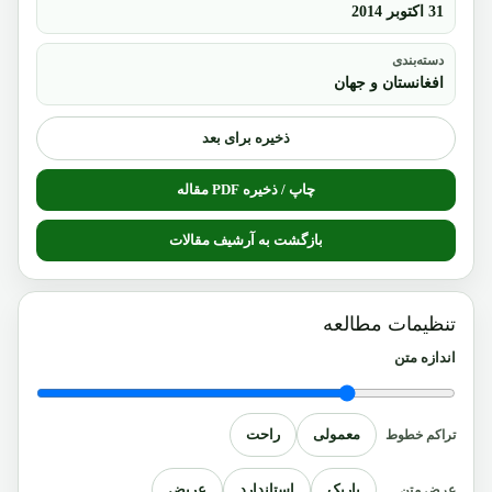
31 اکتوبر 2014
دسته‌بندی
افغانستان و جهان
ذخیره برای بعد
چاپ / ذخیره PDF مقاله
بازگشت به آرشیف مقالات
تنظیمات مطالعه
اندازه متن
معمولی
راحت
تراکم خطوط
باریک
استاندارد
عریض
عرض متن