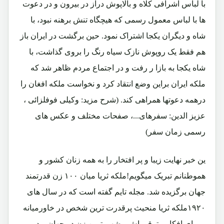
با لباس اشرافی کلاه و بالاپوش دراز در بیرون و در دعوت
ها با لباس معمول رسمی که هیچگاه تنش برهنه نبود، با
شاه و دیگران یکجا اشتراک نمود. حین برگشت در ایران باز
هم فقط یک روپوش نازک سیاه رنگ را بروی گذاشت، با
شاه یکجا به بازا ر رفت و در اجتماع مردم ظاهر شد که
ملکه ایران براین وضع انتقاد کرد و نخواست ملکه افغان را
درهمه دعوتها همراهی کند. (شرح مزید: وکیلی فوفلزائی ،
عزیز الدین: سفرهای...، صفحات مختلف و عکس های
رسمی زمان سفر)
ین خبر نهایت زیبا و پر افتخار را به همه زنان کشور و
هموطنانم تبریک میگویم!ملکه ثریا میان ۱۰۰ زن قدرتمند
جهان برگزیده شد. مجله تایم گفته است که در سال های
۱۹۲۰ملکه ثریا منحیث پرقدرت ترین شخص در خاورمیانه
و برای افکار مترقی اش مشهورترین زن در جهان بود.