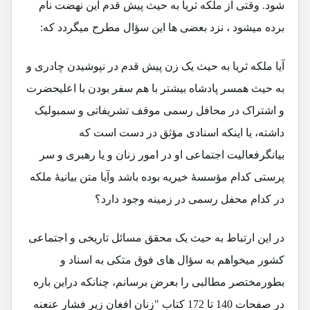
شود. وقتی از ملکه ثریا به حیث پیش قدم این نهضت نام
برده میشود ، نزد بعضی ها این سؤال مطرح میگردد که:
آیا ملکه ثریا به حیث یک زن پیش قدم در نپوشیدن چادری و
به حیث همسر پادشاه بیشتر با هم سفر بودن با اعلیحضرت
و اشتراک در محافل رسمی موقف تشریفاتی و سمبولیک
داشته، یا اینکه اسنادی مؤثق در دست است که
بیانگرفعالیت اجتماعی او در امور زنان و یا رهبری و سر
پرستی کدام مؤسسۀ خیریه بوده باشد وآیا متن بیانیۀ ملکه
در کدام محفل رسمی در زمینه وجود دارد؟
در این ارتباط به حیث یک محقق مسائل تاریخی و اجتماعی
کشور میخواهم به سؤال های فوق متکی به اسناد و
بطورمختصر مطالبی را بعرض برسانم، چنانکه دراین باره
در صفحات 140 تا 172 کتاب "زنان افغان زیر فشار عنعنه