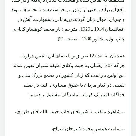
رفع آن برآید و حتی از زنان پیر خواسته شد تا بخانه ها بروند
و جویای احوال زنان گردند. (ریه تالی، ستیوارت: آتش در
افغانستان 1914 ـ 1929، مترجم : یار محمد کوهسار کابلی،
چاپ اول، پشاور 1380 ، صفحه 71)
همچنان به تعداد12 نفر ازبین اعضای این انجمن درلویه
جرگه 1307 پغمان به حیث وکلای طبقه نسوان تعیین شدند؛
این اولین باراست که زنان کشور در مجمع بزرگ ملی و
تقنینی در کنار مردان با حقوق مساوی، البته در صف
جداگانه اشتراک کردند. نمایندگان مشتمل بودند بر:
-- شاهره ملقب به شرینجان خانم حبیب الله خان طرزی،
-- سامیه همسر محمد کبیرخان سراج،