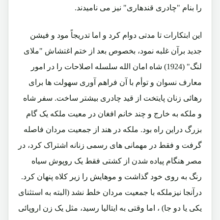
را بنام "چادری قندهاری" نیز می نامیدند.
این ابتکارات تا مدتی دوام کرد و اما تدریجاً مود و فیشن
جدید برآن غلبه نمود، بخصوص بعد از ختم اغتشاش "ملای
لنگ" (1924) شاه امان الله سلسله اصلاحات را در امور
معارف نسوان و توأم با آن فراهم آوری سهولت ها برای
رهائی زنان پایتخت از قید چادری بیشتر ساخت. سفر شاه
و ملکه به خارج و چند خانم افغان در معیت ملکه یک گام
بزرگ دراین راه بود. ملکه در هند از جمعیت مردان فاصله
گرفت و فقط در مهمانی های رسمی زنانه اشتراک کرد، در
مصر هنگام پیاده شدن از کشتی فقط یک روپوش سیاه
رنگ به روی خود گذاشت و موهایش را زیر کلاه پنهان کرد.
درآنجا نیزملکه با جمعیت مردان خلط نشد (البته به استثنای
یکی یا دو جا) ، اما وقتی به ایتالیا رسید، مثل یک زن اروپائی