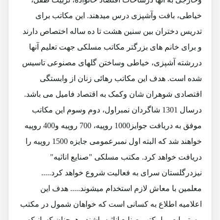
خیاطی، بافت وآشپزی درس میدهند. این مکاتب برای
تدریس دختران بین سنین هشت تا ده ساله اختصاص دارند
و برای خانم های بزرگتر مکاتب مسلکی جهت تعلیم آنها
دررشته آشپزی، خیاطی وساختن گلهای مصنوعی تاسیس
شده است. هدف این مکاتب رهائی زنان از وابستگی
اقتصادی شوهران شان وکمک به اقتصاد فامیل می باشد.
درسال 1301 شاگردان نمبراول، دوم وسوم این مکاتب
موفق به دریافت جوایز1000 روپیه، 700 روپیه و400 روپیه
خواهند شد که البته اول نمبرعمومی جایزه 1500 روپیه را
دریافت خواهد کرد. مکتب مسلکی "صنایع اناثیه"
نیزدرگلستان سرای به فعالیت شروع خواهد کرد.....
معلمین با معاش لازم استخدام میشوند..... هدف این
اعلامیه اطلاع به کسانی است که خواهان شمول در مکتب
مستورات ویامکتب صنایع اناثیه باشند وهمچنان کسانیکه