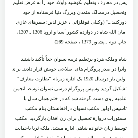
پس در معارف وتعلیم بکوشید واولاد خود را به غرض تعلیم
وتحصیل درممالک متمدن وبزرگ دنیا فرستاده از خود
دورکنید..." (وکیلی فوفلزائی ، عزیزالدین: سفرهای غازی
امان الله شاه در دوازده کشور آسیا و اروپا 1306 ـ 1307،
چاپ دوم ـ پشاور 1379 ، صفحه 269)
شاه وملکه هردو برتعلیم تربیه نسوان جداً تأکید داشتند
وآنرا در صدر پروگرام های اصلاحی خویش قرار دادند. برای
اولین بار درسال 1920 یک اداره زیرنام "نظارت معارف"
تشکیل گردید وسپس پروگرام درسی نسوآن توسط انجمن
علمیه روی دست گرفته شد که در ختم همان سال با
تاسیس اولین مکتب نسوان درافغانستان بنام مکتب
مستورات دروازۀ تحصیل برای زن افغان بازگردید. مکتب
توسط زنان خانواده شاهی اداره میشد. ملکه ثریا باحمایت
معنوی شوهر و والدین خود بعنوان "مفتشه" ازامورمکتب