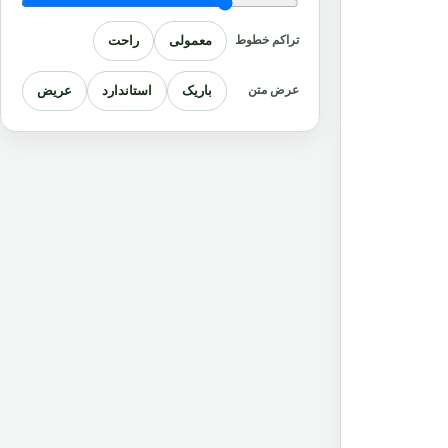
معمولی
راحت
تراکم خطوط
باریک
استاندارد
عریض
عرض متن