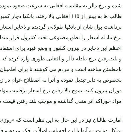
طالب ها به بیش از 110 افغانی بالا رفته، بان
برداشت پول شان از بانکها طولانی گردیده و ذخایر اسعاری 
نرخ تبادله اسعار را بطورمصنوعی تحت کنترول قرار می
اعظم این ذخایر در بیرون کشور و وضع قیود برای استفاده 
و بلند رفتن نرخ تبادله دالر و افغانی طوری وارد کرده که ح
نامطمئن ساخته است و مردم می کوشند تا برای اطمینان از
بخصوص به دالر تبدیل نموده و آنرا به اصطلاح عوام در زیر
دوران بیرون کنند. تموج بالا رفتن نرخ اسعار برقیمت موا
مواد خوراکه اثر منفی گذاشته و موجب بلند رفتن قیمت ها
امارت طالبان نیز در این حال به این نظر است که «روزی 
نه کار دولت» و آنها با این احساس اصلاً در فکر مردم و ف