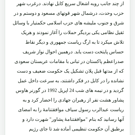
از چند جانب روبه اشغال سریع کابل نهادند. درغرب شهر
حزب وحدت، درشمال شهر قوتهای مسعود و دوستم و در
شرق و جنوب ملیشه های حزب اسلامی حکمتیار با وسائل
ثقیل نظامی یکی بردیگر حملات را آغاز نمودند و هریک
تلاش میکرد تا به ارگ ریاست جمهوری و دیگر نقاط
حساس پایتخت دست یابد. درهمین احوال نواز شریف
صدراعظم پاکستان در تبانی با مقامات عربستان سعودی
که از مدتها قبل پلان تشکیل یک حکومت ضعیف و دست
نشانده را در کابل در فکر داشتند، به سرعت داخل عمل
گردید و در نیمه های شب 24 اپریل 1992 در گورنر هاوس
پشاور هشت نفر از رهبران جهادی را احضار کرد و به
ریاست عبدالرب رسول سیاف موافقتنامۀ را به امضای
آنها رسانید که بنام "موافقتنامۀ پشاور" شهرت دارد و
برطبق آن حکومت تنظیمی آماده شد تا جای رژیم