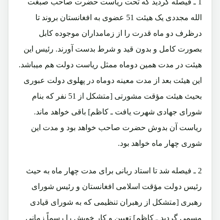
1 ـ فیصله گردید که تحت ریاست حضرت صاحب صبغت
الله مجددی یک هیئت 51 عضوی به افغانستان بروند تا
درظرف دو ماه قدرت را از زمامداران موجوده کابل
بصورت کامل و بدون قید و شرط بدست آورند. رئیس این
هیئت در مدت همین دوماه ممثل ریاست دولت هم میباشد.
این هیئت بعد از مدت معینه دوماه در پهلوی دولت عبوری
بحیث هیئت مؤقت مشورتی [متشکل از 51 نفر که بنام
شورای جهادی شهرت یافت ـ کاظم] باقی خواهد ماند.
ریاست آن بدوش حضرت صاحب خواهد بود و مدت این
شوری چهار ماه خواهد بود.
2 ـ فیصله شد تا استاد ربانی برای مدت چهار ماه به حیث
رئیس دولت مؤقت اسلامی افغانستان و رئیس شورای
رهبری [متشکل از رهبران تنظیمی که به شورای قیادی
مسمی گردید ـ کاظم] تعیین و کار خویش را رسماً زمانی