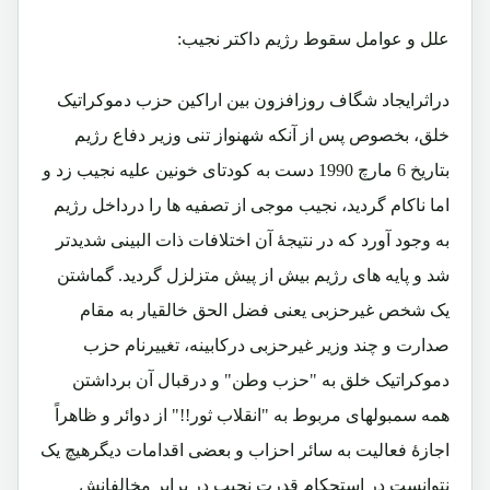
علل و عوامل سقوط رژیم داکتر نجیب:
دراثرایجاد شگاف روزافزون بین اراکین حزب دموکراتیک
خلق، بخصوص پس از آنکه شهنواز تنی وزیر دفاع رژیم
بتاریخ 6 مارچ 1990 دست به کودتای خونین علیه نجیب زد و
اما ناکام گردید، نجیب موجی از تصفیه ها را درداخل رژیم
به وجود آورد که در نتیجۀ آن اختلافات ذات البینی شدیدتر
شد و پایه های رژیم بیش از پیش متزلزل گردید. گماشتن
یک شخص غیرحزبی یعنی فضل الحق خالقیار به مقام
صدارت و چند وزیر غیرحزبی درکابینه، تغییرنام حزب
دموکراتیک خلق به "حزب وطن" و درقبال آن برداشتن
همه سمبولهای مربوط به "انقلاب ثور!!" از دوائر و ظاهراً
اجازۀ فعالیت به سائر احزاب و بعضی اقدامات دیگرهیچ یک
نتوانست در استحکام قدرت نجیب در برابر مخالفانش