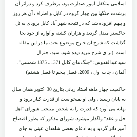
اسلامی متکفل امور صدارت بود، برطرف کرد و دراثر آن
برشدت جنگها بین چهار گروه در کابل و اطراف آن هر روز
و پیهم افزوده شد که در نتیجه شهر آباد کابل بزودی به تل
خاکستر مبدل گردید و هزاران کشته و آواره از خود بجا
گذاشت که شرح آن خارج موضوع بحث ما در این مقاله
است. (برای شرح مزید دیده شود: سید، جنرال
سیدعبدالقدوس: "جنگ های کابل 1371 ـ 1375 شمسی"،
آلمان ، چاپ اول ، 2009، فصل پنجم تا فصل هشتم)
حاکمیت چهار ماهه استاد ربانی بتاریخ 30 اکتوبر همان سال
به پایان رسید ، ولی او نمیخواست از قدرت کنار برود و
بهانه می آورد که قدرت را به شخص منتخب شورای "اهل
حل و عقد" واگذار میشود. شورای مذکور که بطور افتضاح
آمیز دائر گردید و به ادعای بعضی شاهدان عینی به جای