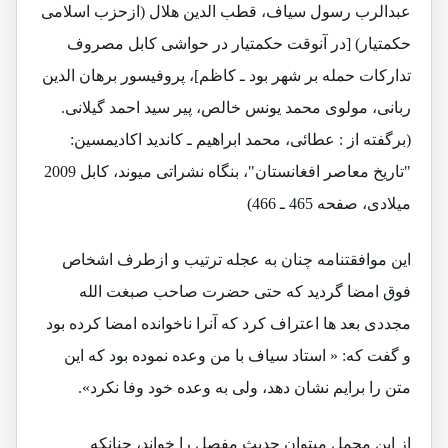
عبدالرب رسول سیاف، قطب الدین هلال (ازحزب اسلامی
حکمتیار) [در آنوقت حکمتیار در حواشی کابل مصروف
تدارکات حمله بر شهر بود ـ کاظم]، پروفیسور برهان الدین
ربانی، مولوی محمد یونس خالص، پیر سید احمد گیلانی.
(برگفته از : عطائی، محمد ابراهیم ـ کاندید اکادیمسین:
"تاریخ معاصر افغانستان"، بنگاه نشراتی میوند، کابل 2009
میلادی، صفحه 465 ـ 466)
این موافقتنامه چنان به عجله ترتیب و ازطرف اشخاص
فوق امضا گردید که حتی حضرت صاحب صبغت الله
مجددی بعد ها اعتراف کرد که آنرا ناخوانده امضا کرده بود
و گفت که: « استاد سیاف با من وعده نموده بود که این
متن را برایم نشان دهد، ولی به وعده خود وفا نکرد».
از این مجمل میتوان حدیث مفصل را خواند، چنانکه