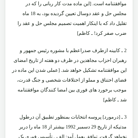
موافقتنامه است. [این ماده مدت کار ربانی را که در
مجلس حل و عقد دوسال تعیین گردیده بود، به 18 ماه
تقلیل داد که با اینکار اهمیت تصمیم مجلس حل و عقد را
ضرب صفر کرد! ـ کاظم]
2 ـ کابینه ازطرف صدراعظم با مشوره رئیس جمهور و
رهبران احزاب مجاهدین در ظرف دو هفته از تاریخ امضای
این موافقتنامه تشکیل خواهد شد. [عملی شدن این ماده در
فضای اختناق و مملو از اختلافات شخصی و جنگ قدرت،
موجب برخورد های فوری بین امضا کنندگان موافقتنامه
شد ـ کاظم]
3 ـ [درمورد] پروسه انتخابات بمنظور تطبیق آن درطول
مدتیکه از تاریخ 29 دسمبر 1992 بیشتر از 18 ماه را دربر
نخواهد گرفت. توافق بعمل آمد: الف ـ تأسیس فوری یک