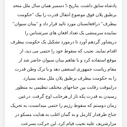
پادشاه سابق داشت. بتاریخ 5 دسمبر همان سال ملل متحد
برطبق پلان فوق موضوع انتقال قدرت را بیک "حکومت
بیطرف" درافغانستان مورد تائید قرار داد و "بینان سیوان"
نماینده سرمنشی یک تعداد افغان های سرشناس را
درپشاور گردهم آورد تا درمورد تشکیل یک حکومت بیطرف
اقدام نمایند. نجیب که سقوط خود را حتمی می دید، از
موقع استفاده کرد و با تفاهم بینان سیوان حاضر شد از
مقام ریاست جمهوری استعفی دهد و با ترک وطن قدرت
را به حکومت بیطرف برطبق پلان ملل متحد بسپارد.
دراینوقت رقابت بین جناحهای مختلف تنظیمی به منظور
رسیدن به قدرت یکه تاز از هرجانب اوج گرفت. درعین
زمان دوستم که سقوط رژیم را حتمی میدانست، به تحریک
جناح طرفدار کارمل و به گمان اغلب به هدایت مسکو در
مزارشریف علیه نجیب قیام کرد. این حرکت بسرعت