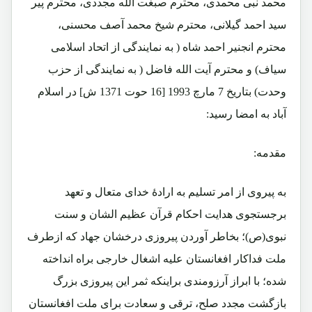
محمد نبی محمدی، محترم صبغت الله مجددی، محترم پیر
سید احمد گیلانی، محترم شیخ محمد آصف محسنی،
محترم انجنیر احمد شاه ( به نمایندگی از اتحاد اسلامی
سیاف) و محترم آیت الله فاضل ( به نمایندگی از حزب
وحدت) بتاریخ 7 مارچ 1993 [16 حوت 1371 ش] در اسلام
آباد به امضا رسید:
مقدمه:
به پیروی از امر تسلیم به ارادۀ خدای متعال و تعهد
برجستجوی هدایت احکام قرآن عظیم الشان و سنت
نبوی(ص)؛ بخاطر آوردن پیروزی درخشان جهاد که ازطرف
ملت فداکار افغانستان علیه اشغال خارجی براه انداخته
شده؛ با ابراز آرزومندی براینکه ثمر این پیروزی بزرگ
بازگشت مجدد صلح، ترقی و سعادت برای ملت افغانستان