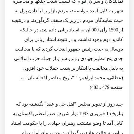
نمایندگان و سران اقوام که نسبت شدت جنگها و محاصره
شهر به کابل آمده نتوانستند، مردم بازار ر ا با دادن پول به
حیث نمایندگان مردم در زیر یک سقف گردآوردند و درنتیجه
از 1500 رأی 900 آن به استاد ربانی داده شد، در حالیکه
کاندید دوم وجود نداشت و در نتیجه استاد ربانی برای
دوسال به حیث رئیس جمهور انتخاب گردید که با مخالفت
جدی پنج تنظیم جهادی روبرو شد و از جمله حزب اسلامی
به دلیل مخالفت با اینکار بر شدت حملات خود افزود.
(عطائی، محمد ابراهیم: " "تاریخ معاصر افغانستان"...،
صفحه 479 ـ 483)
چند روز از تدویر مجلس "اهل حل و عقد" نگذشته بود که
بتاریخ 15 فبروری 1993 نواز شریف صدراعظم پاکستان به
کابل آمد تا وضع متشتت رهبران جهادی را با حکومت استاد
ربانی به حالت عادی برگرداند. درعین زمان او از تمام