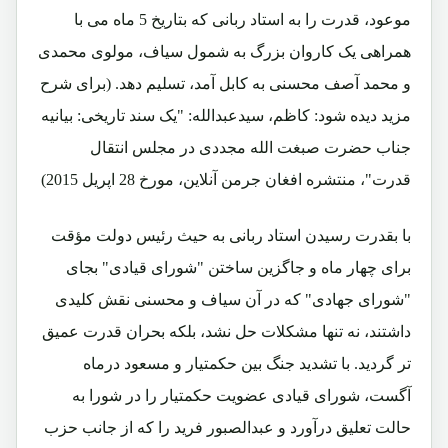
موعود، قدرت را به استاد ربانی که بتاریخ 5 ماه می با
همراهی یک کاروان بزرگ به شمول سیاف، مولوی محمدی
و محمد آصف محسنی به کابل آمد، تسلیم دهد. (برای شرح
مزید دیده شود: کاظم، سیدعبدالله: "یک سند تاریخی: بیانیه
جناب حضرت صبغت الله مجددی در مجلس انتقال
قدرت"، منتشره افغان جرمن آنلاین، مورخ 28 اپریل 2015)
با بقدرت رسیدن استاد ربانی به حیث رئیس دولت مؤقت
برای چهار ماه و جاگزین ساختن "شورای قیادی" بجای
"شورای جهادی" که در آن سیاف و محسنی نقش کلیدی
داشتند، نه تنها مشکلات حل نشد، بلکه بحران قدرت عمیق
تر گردید. با تشدید جنگ بین حکمتیار و مسعود درماه
آگست، شورای قیادی عضویت حکمتیار را در شورا به
حالت تعلیق درآورد و عبدالصبور فرید را که از جانب حزب