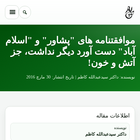
Skip to conten
موافقتنامه های "پشاور" و "اسلام
آباد" دست آورد دیگر نداشت، جز
آتش و خون!
نویسنده: داکتر سیدعبدالله کاظم | تاریخ انتشار: 30 مارچ 2016
اطلاعات مقاله
نویسنده
داکتر سیدعبدالله کاظم