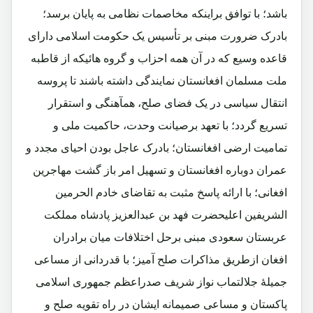
باشد؛ با توافق براینکه مخاصمات نظامی به پایان برسد؛
بادرک ضرورت مبنی بر تأسیس یک حکومت اسلامی دارای
قاعده وسیع که در آن همه احزاب و گروه هائیکه از قاطبه
ملت مسلمان افغانستان نمایندگی داشته باشند تا پروسه
انتقال سیاسی در یک فضای صلح، همآهنگی و استقرار
تسریع گردد؛ با تعهد برصیانت وحدت، حاکمیت ملی و
تمامیت ارضی افغانستان؛ بادرک عاجل بودن احیای مجدد و
عمران دوباره افغانستان و تسهیل امر باز گشت مهاجرین
افغانی؛ با ارائه پاسخ مثبت به تقاضای خادم الحرمین
الشریفین اعلیحضرت فهد بن عبدالعزیز پادشاه مملکت
عربستان سعودی مبنی برحل اختلافات میان برادران
افغان ازطریق مذاکرات صلح آمیز؛ با قدردانی از مساعی
جمیلۀ جلالتماب نواز شریف صدراعظم جمهوری اسلامی
پاکستان و مساعی صمیمانه ایشان در راه تقویه صلح و