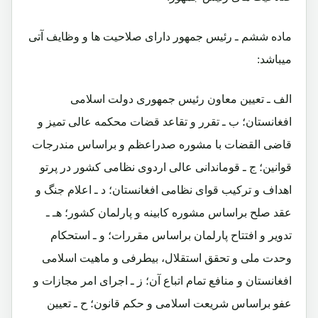
ماده ششم ـ رئیس جمهور دارای صلاحیت ها و وظایف آتی
میباشد:
الف ـ تعیین معاون رئیس جمهوری دولت اسلامی
افغانستان؛ ب ـ تقرر و تقاعد قضات محکمه عالی تمیز و
قاضی القضات با مشوره صدراعظم و براساس مندرجات
قوانین؛ ج ـ قوماندانی عالی اردوی نظامی کشور در پرتو
اهداف و ترکیب قوای نظامی افغانستان؛ د ـ اعلام جنگ و
عقد صلح براساس مشوره کابینه و پارلمان کشور؛ هـ ـ
تدویر و افتتاح پارلمان براساس مقررات؛ و ـ استحکام
وحدت ملی و تحقق استقلال، بیطرفی و ماهیت اسلامی
افغانستان و منافع تمام اتباع آن؛ ز ـ اجرای امر مجازات و
عفو براساس شریعت اسلامی و حکم قانون؛ ح ـ تعیین