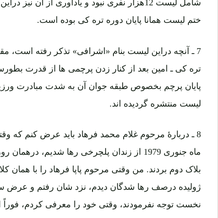
شامل لیست 12هزار نفری نبود و یادآوری از آن نی
ختم لیست همانا پایان دوره تره کی بوده است.
7 ـ آنچه دراین لیست بنام «اشرافی» تذکر رفته است، مق
تره کی ـ امین بعد از کنار زدن پرچمی ها از قدرت بطور
پایان پرچم بخصوص طبقه جوان آن به شدت مبادرت ورزیدند
لیست منتشره گردیده اند.
8 ـ دربارۀ مرحوم غلام محمد فرهاد باید عرض کنم که وقتی
ماه جنوری 1979 از زندان پلچرخی رها شدیم، درهم
بلاک دوم بردند. من وقتی مرحوم پاپا فرهاد را با همان ک
ژولیده درصف رها شدگان دیدم، نزد شان رفتم و عرض سل
نخست توجه نفرمودند، وقتی خود را معرفی کردم، فوراً 