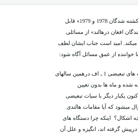
نوشتۀ آقای دهزاد تحت عنوان «تذکری چند دربارۀ لیست کشته شدگان 1978 و 1979» قابل
گان افغان درهالند» از مسائلی
 میکند. امید است جناب ایشان لطف
 خواننده از عمق مسائل آگاه شود:
1 ـ ایشان مدعی شده اند که: «تعدادی از قربانیان سیاست های تبعیضی 1 ـ اف درهمین سالهای
کنجه شده و ماه ها بدون تعیین
ون یکبار دیگر با سیات تبعیضی
ال میشود که آیا مقامات هالندی
چه اشکال؟ اینکه چرا دستگاه های
درپیش گرفته اند، انگیزه و علل آن