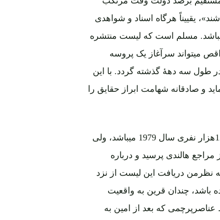
رمستقیم برضد دولت وقت مرتکب
د»، یقییناً هرگاه اسناد و شواهدی
میباشد. مسلم است که لیست منتشره
نواقص میتواند سرآغاز یک پروسه
ر طول سه دهۀ گذشته گردد. با این
اید و صادقانه شهامت ابراز حقایق را
4 ـ جای شک نیست که لیست منتشره قسمتی از لیست 12هزار نفری سال 1979 میباشد، ولی
مراجع هالندی پرسید و درباره
 نظرمن دریافت این لیست از نزد
آنرا داده باشد، چندان قرین به واقعیت
عناصرپرچمی که بعد از امین به