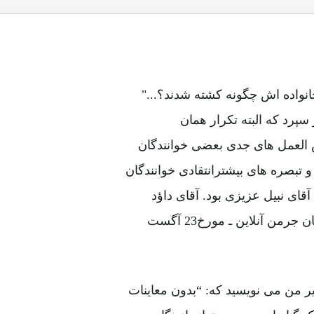
انواده اش چگونه کشته شدند؟..."
ن به نشر سپرد که البته تکرار همان
قبلاً در ماه جون و جولای 2018 با عکس العمل های جدی بعضی خوانندگان
و تبصره های بیشترانتقادی خوانندگان
ای نبیل عزیزی بود. آقای داؤد
ملکیار به جواب ایشان در صفحه نظر سنجی وبسایت افغان جرمن آنلاین ـ مورخ23 آگست
ر من می نویسید که: “بدون معاینات
گناه است و می تواند از نگاه