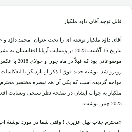
قابل توجه آقای داؤد ملکیار
آقای داؤد ملکیار نوشته ای را تحت عنوان "محمد داؤد و خ
بتاریخ 16 آگست 2023 در وبسایت آریانا افغانستا
موضوعاتی بود که 
روبرو شد. نوشته جدید فوق الذکر او باردیگر با انعکاسات 
مواجه گردیده است که یکی آن هم تبصره مختصر محترم آق
2023 چنین نوشت:
«محترم جناب نبیل عزیزی ! وقتی شما در مورد نوشتهٔ اخی
طب عدلی و تحقیقات همه جانبه، حکم صادر نمودن خود یک 