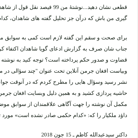
قطعی نشان دهید...نوشتۀ من 99 فیص
گیری من باش که درآن جز تحلیل گفته های شاهدان، کد
برای صحت و سقم این گفته لازم است کمی به سوابق موضوع
جناب شان صرف به گزارش ادعای گویا شاهدان اکتفاء کرده 
وبیاست افغان جرمن آنلاین تحت عنوان "چند سؤالی در مور
نشر رسید وسؤال هایی را مطرح کردم که در آنوقت جواب 
حاشیه پردازی کشید و به همین دلیل وبسایت افغان جرمن ب
مکمل آن نوشته را جهت آگاهی علاقمندان از سوابق موضوع 
داؤد ملکیار را که: «کدام حکمی صادر نشده است» مورد 
داکتر سیدعبدالله کاظم ـ 15 جون 2018