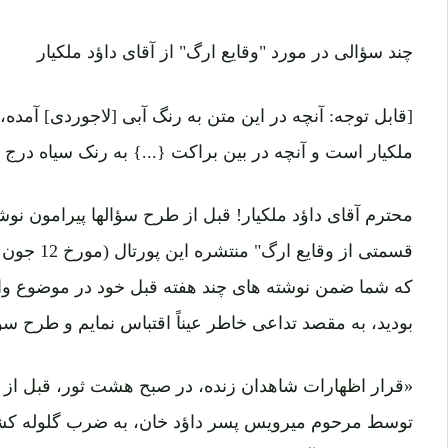
چند سؤالی در مورد "وقایع ارگ" از آقای داؤد ملکیار
[قابل توجه: آنچه در این متن به رنگ آبی [لاجوردی] آمده،
ملکیار است و آنچه در بین براکت {...} به رنک سیاه درج 
محترم آقای داؤد ملکیار! قبل از طرح سؤالها پیرامون نو
که شما ضمن نوشته های چند هفته قبل خود در موضوع واق
بودید، به مقصد تداعی خاطر عیناً اقتباس نمایم و طرح سؤالها
«قرار اظهارات شاهدان زنده، در صبح هشت ثور، قبل از آ
توسط مرحوم میرویس پسر داؤد خان، به ضرب گلوله کشته