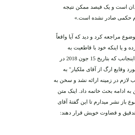
د نقل قول از شاهدان است و یک فیصد ممکن نتیجه
ام حکمی صادر نشده است.»
 مراجعه کرد و دید که آیا واقعاً
و یا اینکه خود با قاطعیت به
قضاوت و صدور حکم پرداخته است؟ توجه کنید به نوشته اینجانب که بتاریخ 15 جون 2018 در
د وقایع ارگ از آقای ملکیار" به
لازم در زمینه ارائه نشد و سخن به
ه ادامه بحث خاتمه داد. اینک متن
باز نشر میدارم تا این گفتۀ آقای
تدقیق و قضاوت خویش قرار دهند: