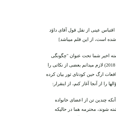
 اقتباس عینی از نقل قول آقای داؤد
شده است، از این قلم میباشد]
شته اخیر شما تحت عنوان "چگونگی
قسمتی از وقایع ارگ" منتشره این پورتال (مورخ 12 جون 2018) لازم میدانم بعضی از نکاتی را
عات ارگ حین کودتای ثور بیان کرده
 را از آنجا آغاز کنم، از اینقرار:
نکه چندین تن از اعضای خانواده
 شوند، محترمه هما در حالیکه