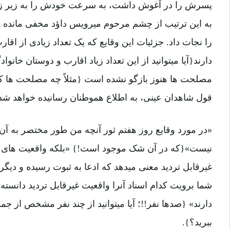
پسرش را در آغوش داشت، به سرعت خودش را به زیر زینه 
به این ترتیب از چشم مرحوم میرویس داؤد مخفی مانده 
را نجات داد. جزئیات این وقایع که یک تعداد زیادی از اقا
دارند{آیا میتوانید از این تعداد زیاد اقارب و دوستان خانوا
مصلحت ها هنوز بازگو نشده است {مثلاً چه مصلحت ها که ه
قول شاهدان عینی، به اطلاع هموطنان رسانیده خواهد شد
«در مورد وقایع روز هفتم ثور آنچه من طور مختصر به آن ا
نیست»{که در آن شک موجود است!} «بلکه واقعیت های غ
غیرقابل تردید معنی میدهد که ادعا به ثبوت رسیده و دیگ
شما برویت کدام اسناد آنرا واقعیت غیرقابل تردید دانسته 
دارند» {صدها نفر!!؛ آیا میتوانید از چند نفر مشخص از جمل
ببرید؟}.