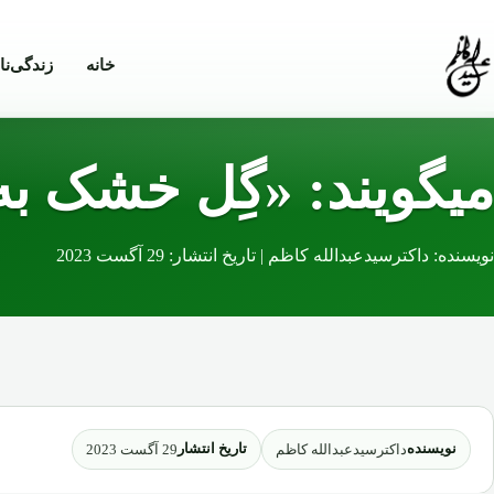
Skip to conten
خانه
زندگی‌نا
میگویند: «گِل خشک به
نویسنده: داکترسیدعبدالله کاظم | تاریخ انتشار: 29 آگست 2023
نویسنده
تاریخ انتشار
داکترسیدعبدالله کاظم
29 آگست 2023