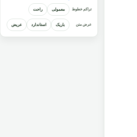
معمولی
راحت
تراکم خطوط
باریک
استاندارد
عریض
عرض متن