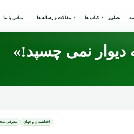
مه
تصاویر
کتاب ها
مقالات و رساله ها
تماس با ما
▾
▾
 دیوار نمی چسپد!»
افغانستان و جهان
معرفی شخص