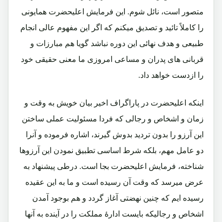
متصور است، نائل شوم. این فرمایش اعلیحضرت همایونی
را کاملاً تائید و تصدیق میکنم که اگر این مفهوم عالی انجام
طبیعی و هدف نهائی این دوره نباشد گویا هم مبارزات و
قربانی های پدران و مساعی امروزی ما معنی حقیقی خود
را ازدست خواهد داد.
اینکه اعلیحضرت در پاراگراف اخیر بیان خویش به وقت و
زمان و اشخاص و رجالی که فردا مسئولیت عملی ساختن
این آرزو را بدون تردید بدوش گیرند، اشاره فرموده و آنرا
دو عامل مهم، بلکه شرط اساسی تطبیق نمودن این آرزوها
شناخته، فرمایش اعلیحضرت بجا است. درطی پیشنهاد به
عرض میرسد که وقت آن رسیده است و ما به این عقیده
رسیده ایم که چنین نهضتی آغاز گردد و هم بوجود آمدن
اشخاص و رجالیکه بایست ادارۀ مملکت را در آینده به آنها