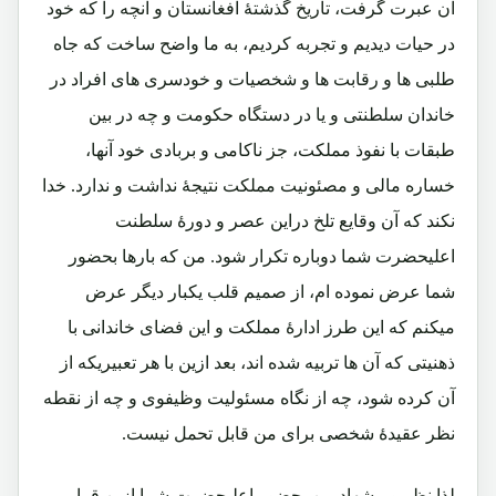
آن عبرت گرفت، تاریخ گذشتۀ افغانستان و آنچه را که خود
در حیات دیدیم و تجربه کردیم، به ما واضح ساخت که جاه
طلبی ها و رقابت ها و شخصیات و خودسری های افراد در
خاندان سلطنتی و یا در دستگاه حکومت و چه در بین
طبقات با نفوذ مملکت، جز ناکامی و بربادی خود آنها،
خساره مالی و مصئونیت مملکت نتیجۀ نداشت و ندارد. خدا
نکند که آن وقایع تلخ دراین عصر و دورۀ سلطنت
اعلیحضرت شما دوباره تکرار شود. من که بارها بحضور
شما عرض نموده ام، از صمیم قلب یکبار دیگر عرض
میکنم که این طرز ادارۀ مملکت و این فضای خاندانی با
ذهنیتی که آن ها تربیه شده اند، بعد ازین با هر تعبیریکه از
آن کرده شود، چه از نگاه مسئولیت وظیفوی و چه از نقطه
نظر عقیدۀ شخصی برای من قابل تحمل نیست.
لذا نظر و پیشهاد من بحضور اعلیحضرت شما ازین قرار