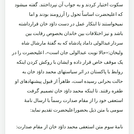
سکوت اختیار کردند و به جواب آن نپرداختند. گفته میشود
که اعلیحضرت اساساً تحول را آرزومند بودند و اما
نمیخواستند تا ابتکار عمل در دست داؤد خان قرارداشته
باشد و نیز اختلافات بین خاندان بخصوص رقابت بین
سردارعبدالولی داماد پادشاه که به گفتۀ مارشال شاه
ولیخان:«حالا نوبت عبدالولی جان است»، اعلیحضرت را در
یک موقف خاص قرار داده و ایشان با روکش کردن اینکه
روابط با پاکستان در اثر سیاستهای محمد داؤد خان به
حالت بحرانی رسیده است، ظاهراً از قبول پیشنهادهای او
طفره رفتند. تا اینکه محمد داؤد خان تصمیم گرفت
استعفی خود را از مقام صدارت رسماً با ارسال نامۀ
سومی با متن ذیل بحضوراعلیحضرت تقدیم نماید:
نامۀ سوم متن استعفی محمد داؤد خان از مقام صدارت: