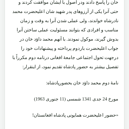
خان را پاسخ دادند ودر اصول با ایشان موافقت کردند و
حتی آنرا یکی از آرزوهای پدر شهید شان اعلیحضرت محمد
نادرشاه خواندند، ولی عملی شدن آنرا به وقت و زمان
مناسب و افرادی که بتوانند مسئولیت عملی ساختن آنرا
بدوش گیرند، موکول نمودند. با آنهم محمد داؤد خان در
جواب اعلیحضرت باردوم پرداخته و پیشنهادات خود را
درجهت تحول اجتماعی جامعۀ افغانی درنامه دوم مکرراً با
تفصیل بیشتر به حضور پادشاه تقدیم نمود، از اینقرار:
نامۀ دوم محمد داؤد خان بحضورپادشاه:
مورخ 24 جدی 1341 شمسی (11 جنوری 1963)
«حضور اعلیحضرت همایونی پادشاه افغانستان!