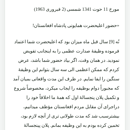
مورخ 11 حوت 1341 شمسی (2 فبروری 1963)
«حضور اعلیحضرت همایونی پادشاه افغانستان!
نُه [9] سال قبل ماه میزان بود که اعلیحضرت شما اعتماد
فرموده وظیفۀ صدارت عظمی را به اینجانب تفویض
نمودید. در همان وقت، اگر بیاد حضور شما باشد، عرض
کردم که ممکن اعظمی الی سه سال بتوانم این وظیفۀ
سنگین را ایفا نمایم. در ظرف این مدت واقعاتی بمیان آمد
که مجبوراً دوام بوظیفه را ایجاب میکرد، مخصوصاً شروع
و تکمیل پلان پنجسالۀ اول که همۀ ما اخلاقاً خود را
دراجرای آن مقابل مردم افغانستان مؤظف میدانیم،
بیشترسبب شد که مدت طولانی تری از آنچه لازم بود،
تخمین کرده بودم به این وظیفه بمانم. پلان پینجسالۀ