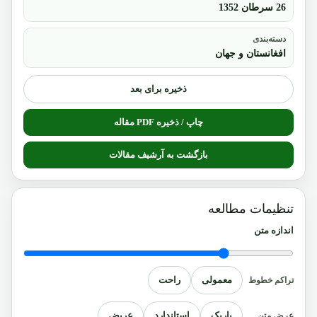
26 سرطان 1352
دسته‌بندی
افغانستان و جهان
ذخیره برای بعد
چاپ / ذخیره PDF مقاله
بازگشت به آرشیف مقالات
تنظیمات مطالعه
اندازه متن
معمولی
راحت
تراکم خطوط
باریک
استاندارد
عریض
عرض متن