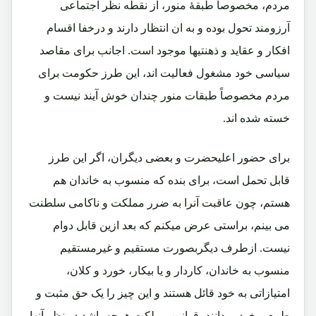
مردم، مخصوصاً طبقۀ منور، از نقطه نظر اجتماعی
آرزومند تحول بوده و به ان انتظار دارند و درخفا اقسام
افکار و عقاید و ذهنتیها موجود است. اجانب برای مقاصد
سیاسی خود مشغول فعالیت اند، این طرز حکومت برای
مردم مخصوصاً طبقات منور چندان خوش آیند نیست و
خسته شده اند.
برای حضور اعلیحضرت و بعضی دیگران، اگر این طرز
قابل تحمل است، برای بنده که منسوب به خاندان هم
هستم، چون عاقبت آنرا به ضرر مملکت و ناکامی سلطنت
می بینم، براستی عرض میکنم که بعد ازین قابل دوام
نیست. ازطرف دیگربصورت مستقیم و غیرمستقیم
منسوب به خاندان، کاردار و یا بیکار، خورد و کلان،
امتیازاتی به خود قائل هستند و این چیز را یک حق مثبت و
طبیعی خود میدانند، قوانین مملکت هرچه باشد در نظر آنها