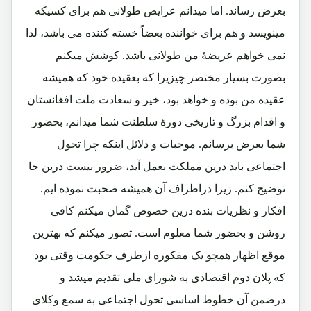
بعرض رساند. اما میدانم عرایض طولانی هم برای کسیکه
مینویسد و هم برای خواننده بعضاً خسته کننده می باشد، لذا
نمی خواهم عریضۀ من طولانی باشد. کوشش میکنم
بصورت بسیار مختصر چیزیرا که بعقیده خود که همیشه
عقیده من بوده و خواهد بود، خیر و سعادت ملت افغانستان
و اقدام بزرگ و تاریخی دورۀ سلطنت شما میدانم، بحضور
شما بعرض برسانم. موجبات و دلائل اینکه چرا تحول
اجتماعی باید درین مملکت بعمل آید، ضرور نیست درین جا
توضیح کنم. زیرا دراطراف آن همیشه صحبت نموده ایم.
افکار و نظریات بنده درین خصوص گمان میکنم کافی
روشن و بحضور شما معلوم است. تصور میکنم که بهترین
موقع اظهار همچو یک مفکوره ازطرف حکومت وقتی بود
که پلان دوم اقتصادی به شورای ملی تقدیم میشد و
درضمن آن خطوط اساسی تحول اجتماعی به سمع وکلای