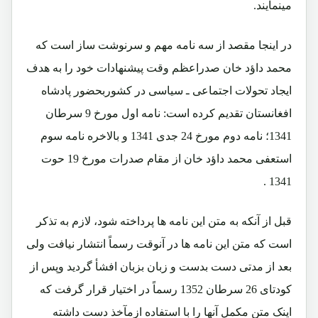
مینمایند.
در اینجا مقصد از سه نامه مهم و سرنوشت ساز است که
محمد داؤد خان صدراعظم وقت پیشنهادات خود را به هدف
ایجاد تحولات اجتماعی ـ سیاسی در کشوربحضور پادشاه
افغانستان تقدیم کرده است: نامه اول مورخ 9 سرطان
1341؛ نامه دوم مورخ 24 جدی 1341 و بالاخره نامه سوم
استعفی محمد داؤد خان از مقام صدرات مورخ 19 حوت
1341 .
قبل از آنکه به متن این نامه ها پرداخته شود، لازم به تذکر
است که متن این نامه ها در آنوقت رسماً انتشار نیافت ولی
بعد از مدتی دست بدست و زبان بزبان افشأ گردید وپس از
کودتای 26 سرطان 1352 رسماً در اختیار قرار گرفت که
اینک متن مکمل آنها را با استفاده ازمآخذ دست داشته