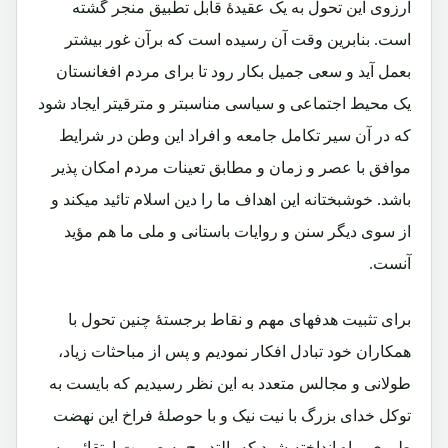
آرزوی این تحول به یک عقیدۀ قابل تطبیق منجر گشته
است. بنابرین وقت آن رسیده است که برآن غور بیشتر
بعمل آید و سعی جمیل بکار رود تا برای مردم افغانستان
یک محیط اجتماعی و سیاسی مناسبتر و مترقیتر ایجاد شود
که در آن سیر تکامل جامعه و افراد این وطن در شرایط
موافق با عصر و زمان و مطابق تعینات مردم امکان پذیر
باشد. خوشبختانه این اهداف ما را دین اسلام تائید میکند و
از سوی دیگر سنن و روایات باستانی و ملی ما هم مؤید
آنست.
برای تثبیت هدفهای مهم و نقاط برجستۀ چنین تحول با
همکاران خود تبادل افکار نمودیم و پس از مباحثات زیاد،
طولانی و مجالس متعدد به این نظر رسیدیم که بایست به
توکل خدای بزرگ با نیت نیک و با حوصلۀ فراخ این نهضت
طوری براه انداخته شود که بالتدریج به صورت ارتقائی به